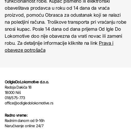
funkcionalnost robe. Kupac pismeno ili elektronski
obaveštava prodavca u roku od 14 dana da vraća
proizvod, pomoću Obrasca za odustanak koji se nalazi
na poledjini računa. Troškove transporta pri vraćanju robe
snosi kupac. Posle 14 dana od dana prijema Od Igle Do
Lokomotive doo nije obavezna da vrati novac ili zameni
robu. Za detaljnije informacije kliknite na link
Prava i
obaveze potrošača
OdIgleDoLokomotive d.o.o.
Radoja Dakića 18
18000 Niš
018/575-773
office@odigledolokomotive.rs
Radno vreme:
Radnim danom od 9-16h
Naručivanje online 24/7