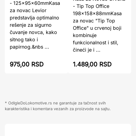
- 125x95x60mmKasa
- Tip Top Office
za novac Levior
198x158x88mmKasa
predstavlja optimalno
za novac "Tip Top
rešenje za sigurno
Office" u crvenoj boji
čuvanje novca, kako
kombinuje
sitnog tako i
funkcionalnost i stil,
papirnog.&nbs ...
čineći je i ...
975,00 RSD
1.489,00 RSD
* OdIgleDoLokomotive.rs ne garantuje za tačnost svih
karakteristika i komentara vezanih za proizvode na sajtu.