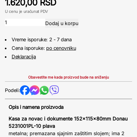
1.620,00 RSD
U cenu je uračunat PDV
Vreme isporuke: 2 - 7 dana
Cena isporuke:
po cenovniku
Deklaracija
Obavestite me kada proizvod bude na sniženju
Podeli:
Opis i namena proizvoda
Kasa za novac i dokumente 152x115x80mm Donau
5231001PL-10 plava
metalna; premazana sjajnim zaštitim slojem; ima 2