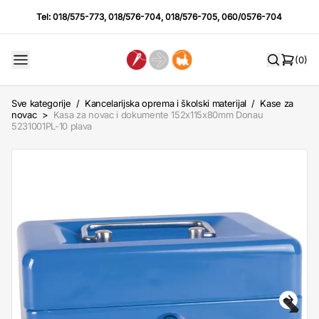
Tel:
018/575-773
,
018/576-704
,
018/576-705
,
060/0576-704
(0)
Sve kategorije
/
Kancelarijska oprema i školski materijal
/
Kase za
novac
>
Kasa za novac i dokumente 152x115x80mm Donau
5231001PL-10 plava