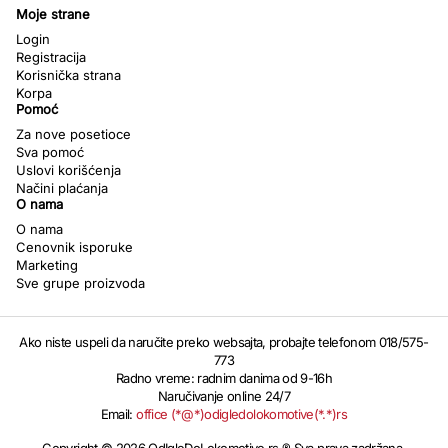
Moje strane
Login
Registracija
Korisnička strana
Korpa
Pomoć
Za nove posetioce
Sva pomoć
Uslovi korišćenja
Načini plaćanja
O nama
O nama
Cenovnik isporuke
Marketing
Sve grupe proizvoda
Ako niste uspeli da naručite preko websajta, probajte telefonom 018/575-
773
Radno vreme: radnim danima od 9-16h
Naručivanje online 24/7
Email:
office (*@*)odigledolokomotive(*.*)rs