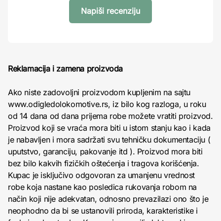
Napiši recenziju
Reklamacija i zamena proizvoda
Ako niste zadovoljni proizvodom kupljenim na sajtu
www.odigledolokomotive.rs, iz bilo kog razloga, u roku
od 14 dana od dana prijema robe možete vratiti proizvod.
Proizvod koji se vraća mora biti u istom stanju kao i kada
je nabavljen i mora sadržati svu tehničku dokumentaciju (
uputstvo, garanciju, pakovanje itd ). Proizvod mora biti
bez bilo kakvih fizičkih oštećenja i tragova korišćenja.
Kupac je isključivo odgovoran za umanjenu vrednost
robe koja nastane kao posledica rukovanja robom na
način koji nije adekvatan, odnosno prevazilazi ono što je
neophodno da bi se ustanovili priroda, karakteristike i