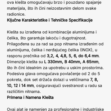
ova klešta omogućavaju brzo i pouzdano spajanje
materijala, što ih čini neizostavnim delom svake
radionice.
Ključne Karakteristike i Tehničke Specifikacije
Klešta su izrađena od kombinacije aluminijuma i
čelika, što garantuje lakoću i dugotrajnost.
Prilagođena su za rad sa pop nitnama izrađenim od
aluminijuma, čelika i nerđajućeg čelika (INOX), u
rasponu prečnika od
3,2, 4, 4,8, 5, 6, do 6,4 mm
.
Dimenzije klešta su
L 330mm, B 40mm, A 65mm
,
što ih čini idealnim za upotrebu u uskim prostorima.
Podesiva glava omogućava povlačenje od 2 do 5
pokreta, dok set držača dolazi u veličinama
7, 8,
10, 12 i 14 mm
, osiguravajući svestranost u radu sa
različitim nitnama.
Primena i Namena Klešta
Ovaj alat je namenjen za profesionalne i industrijske