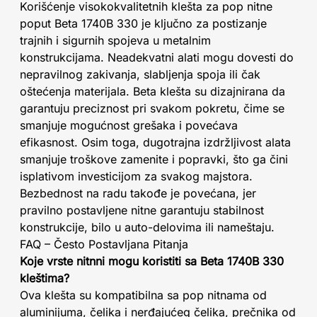
Korišćenje visokokvalitetnih klešta za pop nitne
poput Beta 1740B 330 je ključno za postizanje
trajnih i sigurnih spojeva u metalnim
konstrukcijama. Neadekvatni alati mogu dovesti do
nepravilnog zakivanja, slabljenja spoja ili čak
oštećenja materijala. Beta klešta su dizajnirana da
garantuju preciznost pri svakom pokretu, čime se
smanjuje mogućnost grešaka i povećava
efikasnost. Osim toga, dugotrajna izdržljivost alata
smanjuje troškove zamenite i popravki, što ga čini
isplativom investicijom za svakog majstora.
Bezbednost na radu takođe je povećana, jer
pravilno postavljene nitne garantuju stabilnost
konstrukcije, bilo u auto-delovima ili nameštaju.
FAQ – Često Postavljana Pitanja
Koje vrste nitnni mogu koristiti sa Beta 1740B 330
kleštima?
Ova klešta su kompatibilna sa pop nitnama od
aluminijuma, čelika i nerđajućeg čelika, prečnika od