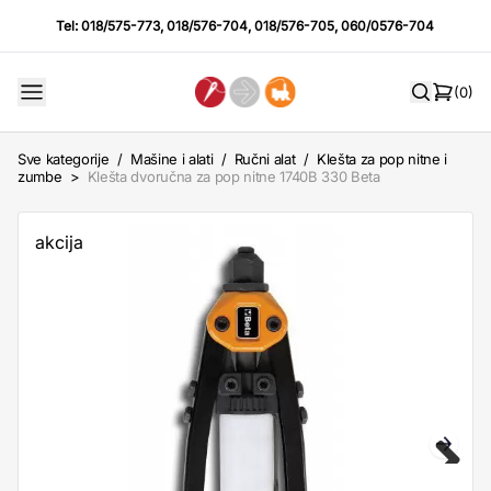
Tel:
018/575-773
,
018/576-704
,
018/576-705
,
060/0576-704
(0)
Sve kategorije
/
Mašine i alati
/
Ručni alat
/
Klešta za pop nitne i
zumbe
>
Klešta dvoručna za pop nitne 1740B 330 Beta
akcija