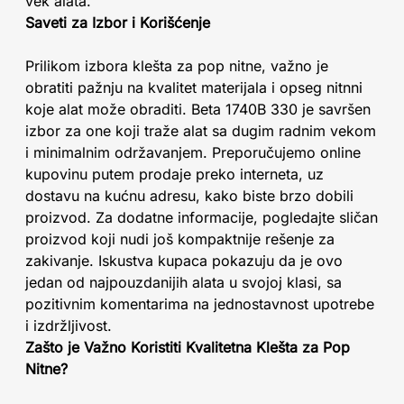
vek alata.
Saveti za Izbor i Korišćenje
Prilikom izbora klešta za pop nitne, važno je
obratiti pažnju na kvalitet materijala i opseg nitnni
koje alat može obraditi. Beta 1740B 330 je savršen
izbor za one koji traže alat sa dugim radnim vekom
i minimalnim održavanjem. Preporučujemo online
kupovinu putem prodaje preko interneta, uz
dostavu na kućnu adresu, kako biste brzo dobili
proizvod. Za dodatne informacije, pogledajte sličan
proizvod koji nudi još kompaktnije rešenje za
zakivanje. Iskustva kupaca pokazuju da je ovo
jedan od najpouzdanijih alata u svojoj klasi, sa
pozitivnim komentarima na jednostavnost upotrebe
i izdržljivost.
Zašto je Važno Koristiti Kvalitetna Klešta za Pop
Nitne?