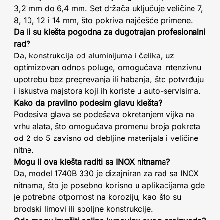
3,2 mm do 6,4 mm. Set držača uključuje veličine 7,
8, 10, 12 i 14 mm, što pokriva najčešće primene.
Da li su klešta pogodna za dugotrajan profesionalni
rad?
Da, konstrukcija od aluminijuma i čelika, uz
optimizovan odnos poluge, omogućava intenzivnu
upotrebu bez pregrevanja ili habanja, što potvrđuju
i iskustva majstora koji ih koriste u auto-servisima.
Kako da pravilno podesim glavu klešta?
Podesiva glava se podešava okretanjem vijka na
vrhu alata, što omogućava promenu broja pokreta
od 2 do 5 zavisno od debljine materijala i veličine
nitne.
Mogu li ova klešta raditi sa INOX nitnama?
Da, model 1740B 330 je dizajniran za rad sa INOX
nitnama, što je posebno korisno u aplikacijama gde
je potrebna otpornost na koroziju, kao što su
brodski limovi ili spoljne konstrukcije.