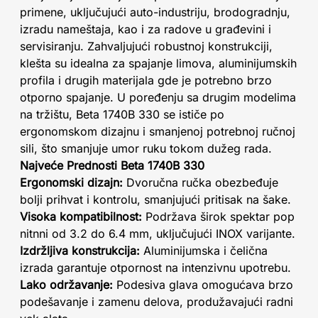
primene, uključujući auto-industriju, brodogradnju,
izradu nameštaja, kao i za radove u građevini i
servisiranju. Zahvaljujući robustnoj konstrukciji,
klešta su idealna za spajanje limova, aluminijumskih
profila i drugih materijala gde je potrebno brzo
otporno spajanje. U poređenju sa drugim modelima
na tržištu, Beta 1740B 330 se ističe po
ergonomskom dizajnu i smanjenoj potrebnoj ručnoj
sili, što smanjuje umor ruku tokom dužeg rada.
Najveće Prednosti Beta 1740B 330
Ergonomski dizajn:
Dvoručna ručka obezbeđuje
bolji prihvat i kontrolu, smanjujući pritisak na šake.
Visoka kompatibilnost:
Podržava širok spektar pop
nitnni od 3.2 do 6.4 mm, uključujući INOX varijante.
Izdržljiva konstrukcija:
Aluminijumska i čelična
izrada garantuje otpornost na intenzivnu upotrebu.
Lako održavanje:
Podesiva glava omogućava brzo
podešavanje i zamenu delova, produžavajući radni