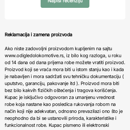
Napiši recenziju
Reklamacija i zamena proizvoda
Ako niste zadovoljni proizvodom kupljenim na sajtu
www.odigledolokomotive.rs, iz bilo kog razloga, u roku
od 14 dana od dana prijema robe možete vratiti proizvod.
Proizvod koji se vraća mora biti u istom stanju kao i kada
je nabavljen i mora sadržati svu tehničku dokumentaciju (
uputstvo, garanciju, pakovanje itd ). Proizvod mora biti
bez bilo kakvih fizičkih oštećenja i tragova korišćenja.
Kupac je isključivo odgovoran za umanjenu vrednost
robe koja nastane kao posledica rukovanja robom na
način koji nije adekvatan, odnosno prevazilazi ono što je
neophodno da bi se ustanovili priroda, karakteristike i
funkcionalnost robe. Kupac pismeno ili elektronski