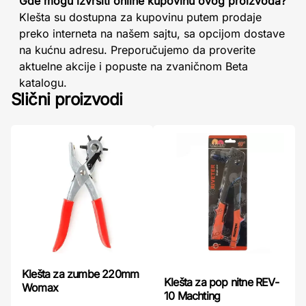
Gde mogu izvršiti online kupovinu ovog proizvoda?
Klešta su dostupna za kupovinu putem prodaje
preko interneta na našem sajtu, sa opcijom dostave
na kućnu adresu. Preporučujemo da proverite
aktuelne akcije i popuste na zvaničnom Beta
katalogu.
Slični proizvodi
Klešta za zumbe 220mm
Klešta za pop nitne REV-
Womax
10 Machting