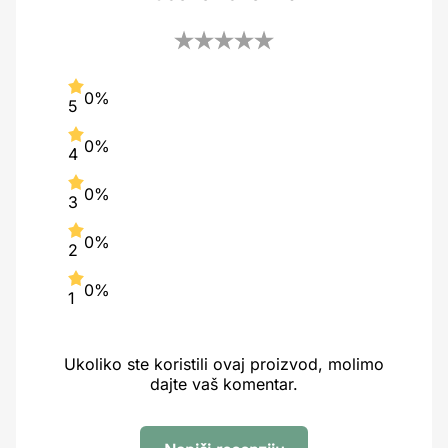
0%
5
0%
4
0%
3
0%
2
0%
1
Ukoliko ste koristili ovaj proizvod, molimo
dajte vaš komentar.