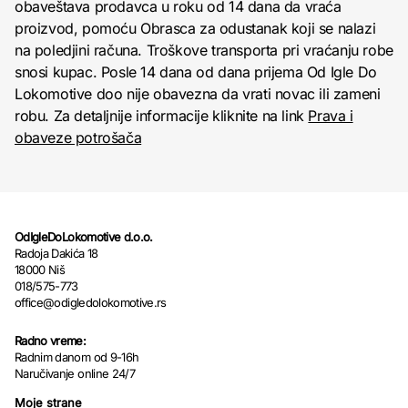
obaveštava prodavca u roku od 14 dana da vraća
proizvod, pomoću Obrasca za odustanak koji se nalazi
na poledjini računa. Troškove transporta pri vraćanju robe
snosi kupac. Posle 14 dana od dana prijema Od Igle Do
Lokomotive doo nije obavezna da vrati novac ili zameni
robu. Za detaljnije informacije kliknite na link
Prava i
obaveze potrošača
OdIgleDoLokomotive d.o.o.
Radoja Dakića 18
18000 Niš
018/575-773
office@odigledolokomotive.rs
Radno vreme:
Radnim danom od 9-16h
Naručivanje online 24/7
Moje strane