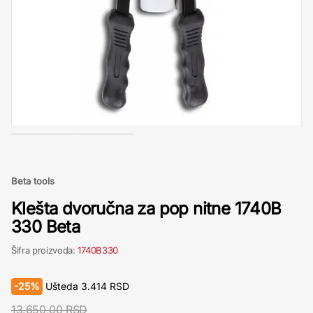
Beta tools
Klešta dvoručna za pop nitne 1740B
330 Beta
Šifra proizvoda:
1740B330
-
25%
Ušteda
3.414
RSD
13.650,00 RSD