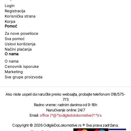
Login
Registracija
Korisnička strana
Korpa
Pomoć
Za nove posetioce
Sva pomoć
Uslovi korišćenja
Načini plaćanja
O nama
O nama
Cenovnik isporuke
Marketing
Sve grupe proizvoda
Ako niste uspeli da naručite preko websajta, probajte telefonom 018/575-
773
Radno vreme: radnim danima od 9-16h
Naručivanje online 24/7
Email:
office (*@*)odigledolokomotive(*.*)rs
Copyright © 2026 OdIgleDoLokomotive.rs ® Sva prava zadržana.