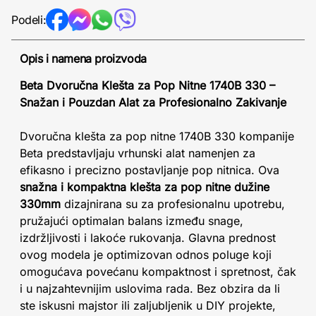
Podeli:
Opis i namena proizvoda
Beta Dvoručna Klešta za Pop Nitne 1740B 330 –
Snažan i Pouzdan Alat za Profesionalno Zakivanje
Dvoručna klešta za pop nitne 1740B 330 kompanije
Beta predstavljaju vrhunski alat namenjen za
efikasno i precizno postavljanje pop nitnica. Ova
snažna i kompaktna klešta za pop nitne dužine
330mm
dizajnirana su za profesionalnu upotrebu,
pružajući optimalan balans između snage,
izdržljivosti i lakoće rukovanja. Glavna prednost
ovog modela je optimizovan odnos poluge koji
omogućava povećanu kompaktnost i spretnost, čak
i u najzahtevnijim uslovima rada. Bez obzira da li
ste iskusni majstor ili zaljubljenik u DIY projekte,