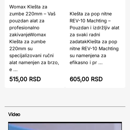
Womax Klešta za
zumbe 220mm – Vaš
Klešta za pop nitne
pouzdan alat za
REV-10 Machting –
profesionalno
Pouzdan i izdržljiv alat
zakivanjeWomax
za svaki radni
Klešta za zumbe
zadatakKlešta za pop
220mm su
nitne REV-10 Machting
specijalizovani ručni
su namenjena za
alat namenjen za brzo,
efikasno i pr ...
e ...
515,00 RSD
605,00 RSD
Video