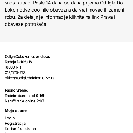
snosi kupac. Posle 14 dana od dana prijema Od Igle Do
Lokomotive doo nije obavezna da vrati novac ili zameni
robu. Za detaljnije informacije kliknite na link
Prava i
obaveze potrošača
OdIgleDoLokomotive d.o.o.
Radoja Dakića 18
18000 Niš
018/575-773
office@odigledolokomotive.rs
Radno vreme:
Radnim danom od 9-16h
Naručivanje online 24/7
Moje strane
Login
Registracija
Korisnička strana