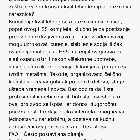
Zašto je važno koristiti kvalitetan komplet ureznica i
nareznica?
Korišćenje kvalitetnog seta ureznica i nareznica,
poput ovog HSS kompleta, ključno je za postizanje
preciznih i izdržljivih navoja. Loše izrađeni navoji
mogu uzrokovati curenje, slabljenje spoja ili čak
oštećenje materijala. HSS materijal osigurava da
alati ostanu oštri i nakon višekratne upotrebe,
smanjujući rizik od pucanja ili lomljenja pri radu sa
tvrdim metalima. Takođe, organizovano čelično
kućište sprečava gubitak pojedinih delova, što je
ušteda vremena i novca. Bez obzira da li ste
profesionalni mehaničar ili hobista, investicija u
ovaj proizvod se isplati jer donosi dugoročnu
pouzdanost. Prodaja preko interneta omogućava
jednostavnu narudžbinu, a dostava na kućnu
adresu čini ovaj proces brzim i bez stresa.
FAQ – Često postavljana pitanja