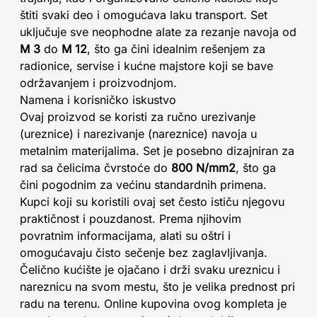
štiti svaki deo i omogućava laku transport. Set
uključuje sve neophodne alate za rezanje navoja od
M 3
do
M 12
, što ga čini idealnim rešenjem za
radionice, servise i kućne majstore koji se bave
održavanjem i proizvodnjom.
Namena i korisničko iskustvo
Ovaj proizvod se koristi za ručno urezivanje
(ureznice) i narezivanje (nareznice) navoja u
metalnim materijalima. Set je posebno dizajniran za
rad sa čelicima čvrstoće do
800 N/mm2
, što ga
čini pogodnim za većinu standardnih primena.
Kupci koji su koristili ovaj set često ističu njegovu
praktičnost i pouzdanost. Prema njihovim
povratnim informacijama, alati su oštri i
omogućavaju čisto sečenje bez zaglavljivanja.
Čelično kućište je ojačano i drži svaku ureznicu i
nareznicu na svom mestu, što je velika prednost pri
radu na terenu. Online kupovina ovog kompleta je