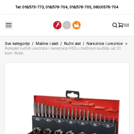
Tel:
018/575-773
,
018/576-704
,
018/576-705
,
060/0576-704
(0)
Sve kategorije
/
Mašine i alati
/
Ručni alat
/
Nareznice i ureznice
>
Komplet ručnih ureznica i nareznica HSS u čeličnom kućištu od 31
kom. Ruko