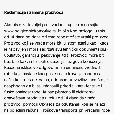
Reklamacija i zamena proizvoda
Ako niste zadovoljni proizvodom kupljenim na sajtu
www.odigledolokomotive.rs, iz bilo kog razloga, u roku
od 14 dana od dana prijema robe možete vratiti proizvod.
Proizvod koji se vraća mora biti u istom stanju kao i kada
je nabavljen i mora sadržati svu tehničku dokumentaciju (
uputstvo, garanciju, pakovanje itd ). Proizvod mora biti
bez bilo kakvih fizičkih oštećenja i tragova korišćenja.
Kupac je isključivo odgovoran za umanjenu vrednost
robe koja nastane kao posledica rukovanja robom na
način koji nije adekvatan, odnosno prevazilazi ono što je
neophodno da bi se ustanovili priroda, karakteristike i
funkcionalnost robe. Kupac pismeno ili elektronski
obaveštava prodavca u roku od 14 dana da vraća
proizvod, pomoću Obrasca za odustanak koji se nalazi
na poledjini računa. Troškove transporta pri vraćanju robe