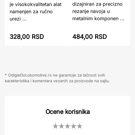
dizajniran za precizno
je visokokvalitetan alat
rezanje navoja u
namenjen za ručno
metalnim komponen ...
urezi ...
484,00 RSD
328,00 RSD
* OdIgleDoLokomotive.rs ne garantuje za tačnost svih
karakteristika i komentara vezanih za proizvode na sajtu.
Ocene korisnika