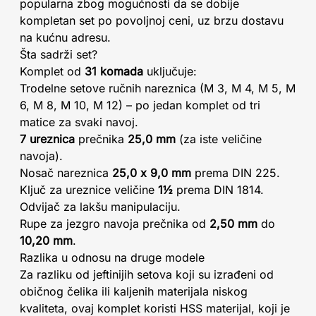
popularna zbog mogućnosti da se dobije
kompletan set po povoljnoj ceni, uz brzu dostavu
na kućnu adresu.
Šta sadrži set?
Komplet od
31 komada
uključuje:
Trodelne setove ručnih nareznica (M 3, M 4, M 5, M
6, M 8, M 10, M 12) – po jedan komplet od tri
matice za svaki navoj.
7 ureznica
prečnika
25,0 mm
(za iste veličine
navoja).
Nosač nareznica
25,0 x 9,0 mm
prema DIN 225.
Ključ za ureznice veličine
1½
prema DIN 1814.
Odvijač za lakšu manipulaciju.
Rupe za jezgro navoja prečnika od
2,50 mm
do
10,20 mm
.
Razlika u odnosu na druge modele
Za razliku od jeftinijih setova koji su izrađeni od
običnog čelika ili kaljenih materijala niskog
kvaliteta, ovaj komplet koristi HSS materijal, koji je