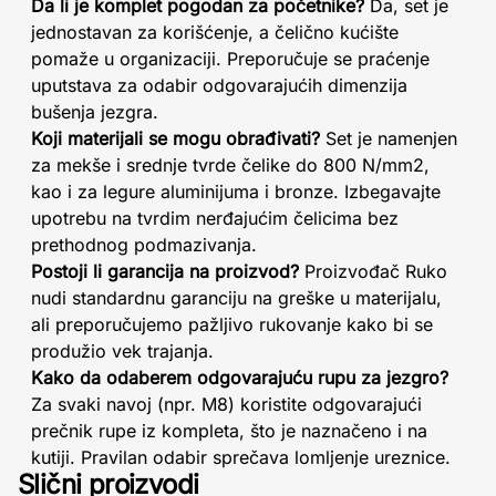
Da li je komplet pogodan za početnike?
Da, set je
jednostavan za korišćenje, a čelično kućište
pomaže u organizaciji. Preporučuje se praćenje
uputstava za odabir odgovarajućih dimenzija
bušenja jezgra.
Koji materijali se mogu obrađivati?
Set je namenjen
za mekše i srednje tvrde čelike do 800 N/mm2,
kao i za legure aluminijuma i bronze. Izbegavajte
upotrebu na tvrdim nerđajućim čelicima bez
prethodnog podmazivanja.
Postoji li garancija na proizvod?
Proizvođač Ruko
nudi standardnu garanciju na greške u materijalu,
ali preporučujemo pažljivo rukovanje kako bi se
produžio vek trajanja.
Kako da odaberem odgovarajuću rupu za jezgro?
Za svaki navoj (npr. M8) koristite odgovarajući
prečnik rupe iz kompleta, što je naznačeno i na
kutiji. Pravilan odabir sprečava lomljenje ureznice.
Slični proizvodi