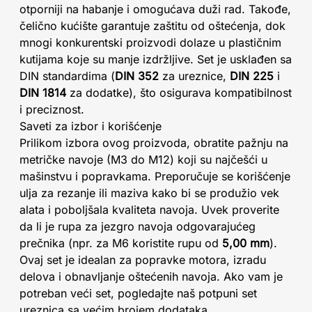
otporniji na habanje i omogućava duži rad. Takođe,
čelično kućište garantuje zaštitu od oštećenja, dok
mnogi konkurentski proizvodi dolaze u plastičnim
kutijama koje su manje izdržljive. Set je usklađen sa
DIN standardima (
DIN 352
za ureznice,
DIN 225
i
DIN 1814
za dodatke), što osigurava kompatibilnost
i preciznost.
Saveti za izbor i korišćenje
Prilikom izbora ovog proizvoda, obratite pažnju na
metričke navoje (M3 do M12) koji su najčešći u
mašinstvu i popravkama. Preporučuje se korišćenje
ulja za rezanje ili maziva kako bi se produžio vek
alata i poboljšala kvaliteta navoja. Uvek proverite
da li je rupa za jezgro navoja odgovarajućeg
prečnika (npr. za M6 koristite rupu od
5,00 mm
).
Ovaj set je idealan za popravke motora, izradu
delova i obnavljanje oštećenih navoja. Ako vam je
potreban veći set, pogledajte naš potpuni set
ureznica sa većim brojem dodataka.