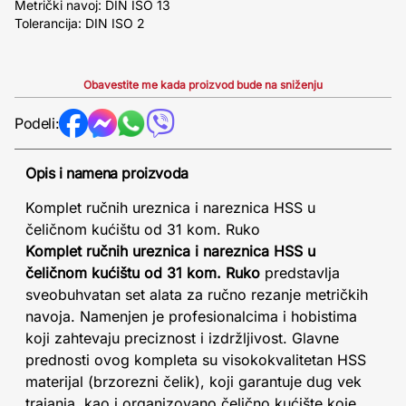
Metrički navoj: DIN ISO 13
Tolerancija: DIN ISO 2
Obavestite me kada proizvod bude na sniženju
Podeli:
Opis i namena proizvoda
Komplet ručnih ureznica i nareznica HSS u
čeličnom kućištu od 31 kom. Ruko
Komplet ručnih ureznica i nareznica HSS u
čeličnom kućištu od 31 kom. Ruko
predstavlja
sveobuhvatan set alata za ručno rezanje metričkih
navoja. Namenjen je profesionalcima i hobistima
koji zahtevaju preciznost i izdržljivost. Glavne
prednosti ovog kompleta su visokokvalitetan HSS
materijal (brzorezni čelik), koji garantuje dug vek
trajanja, kao i organizovano čelično kućište koje