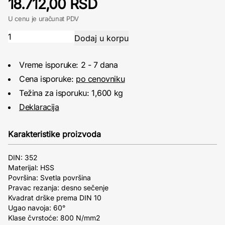
18.712,00 RSD
U cenu je uračunat PDV
Vreme isporuke: 2 - 7 dana
Cena isporuke:
po cenovniku
Težina za isporuku: 1,600 kg
Deklaracija
Karakteristike proizvoda
DIN: 352
Materijal: HSS
Površina: Svetla površina
Pravac rezanja: desno sečenje
Kvadrat drške prema DIN 10
Ugao navoja: 60°
Klase čvrstoće: 800 N/mm2