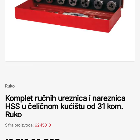
Ruko
Komplet ručnih ureznica i nareznica
HSS u čeličnom kućištu od 31 kom.
Ruko
Šifra proizvoda:
6245010