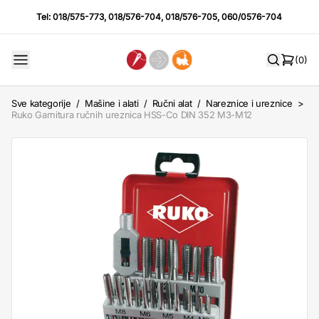
Tel:
018/575-773
,
018/576-704
,
018/576-705
,
060/0576-704
(0)
Sve kategorije
/
Mašine i alati
/
Ručni alat
/
Nareznice i ureznice
>
Ruko Garnitura ručnih ureznica HSS-Co DIN 352 M3-M12