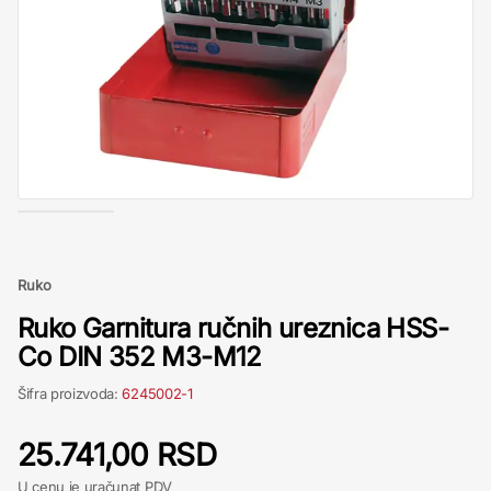
Ruko
Ruko Garnitura ručnih ureznica HSS-
Co DIN 352 M3-M12
Šifra proizvoda:
6245002-1
25.741,00 RSD
U cenu je uračunat PDV