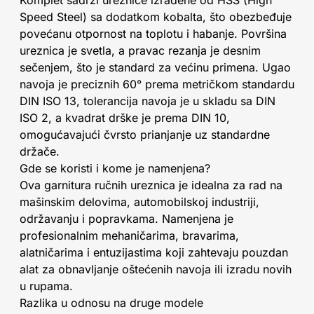
Komplet sadrži ureznice izrađene od HSS (High
Speed Steel) sa dodatkom kobalta, što obezbeđuje
povećanu otpornost na toplotu i habanje. Površina
ureznica je svetla, a pravac rezanja je desnim
sečenjem, što je standard za većinu primena. Ugao
navoja je preciznih 60° prema metričkom standardu
DIN ISO 13, tolerancija navoja je u skladu sa DIN
ISO 2, a kvadrat drške je prema DIN 10,
omogućavajući čvrsto prianjanje uz standardne
držače.
Gde se koristi i kome je namenjena?
Ova garnitura ručnih ureznica je idealna za rad na
mašinskim delovima, automobilskoj industriji,
održavanju i popravkama. Namenjena je
profesionalnim mehaničarima, bravarima,
alatničarima i entuzijastima koji zahtevaju pouzdan
alat za obnavljanje oštećenih navoja ili izradu novih
u rupama.
Razlika u odnosu na druge modele