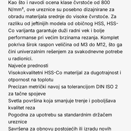
Kao što i navodi ocena klase čvrstoće od 800
N/mm², ove ureznice su posebno dizajnirane za
obradu materijala srednje do visoke čvrstoće. Za
razliku od jeftinijih modela od običnog HSS, HSS-
Co varijanta garantuje duži radni vek i bolje
performanse pri većim brzinama rezanja. Komplet
pokriva širok raspon veličina od M3 do M12, što ga
čini univerzalnim rešenjem za svakodnevne potrebe
u radionici.
Najveće prednosti
Visokokvalitetni HSS-Co materijal za dugotrajnost i
otpornost na toplotu
Precizan metrički navoj sa tolerancijom DIN ISO 2
za tačne spojeve
Svetla površina koja smanjuje trenje i poboljšava
kvalitet reza
Pogodna za upotrebu sa standardnim držačem
ureznice
Savršena za obnovu postojećih ili izradu novih