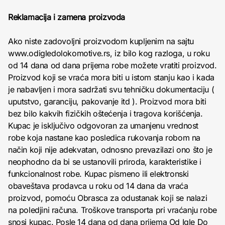
Reklamacija i zamena proizvoda
Ako niste zadovoljni proizvodom kupljenim na sajtu
www.odigledolokomotive.rs, iz bilo kog razloga, u roku
od 14 dana od dana prijema robe možete vratiti proizvod.
Proizvod koji se vraća mora biti u istom stanju kao i kada
je nabavljen i mora sadržati svu tehničku dokumentaciju (
uputstvo, garanciju, pakovanje itd ). Proizvod mora biti
bez bilo kakvih fizičkih oštećenja i tragova korišćenja.
Kupac je isključivo odgovoran za umanjenu vrednost
robe koja nastane kao posledica rukovanja robom na
način koji nije adekvatan, odnosno prevazilazi ono što je
neophodno da bi se ustanovili priroda, karakteristike i
funkcionalnost robe. Kupac pismeno ili elektronski
obaveštava prodavca u roku od 14 dana da vraća
proizvod, pomoću Obrasca za odustanak koji se nalazi
na poledjini računa. Troškove transporta pri vraćanju robe
snosi kupac. Posle 14 dana od dana prijema Od Igle Do