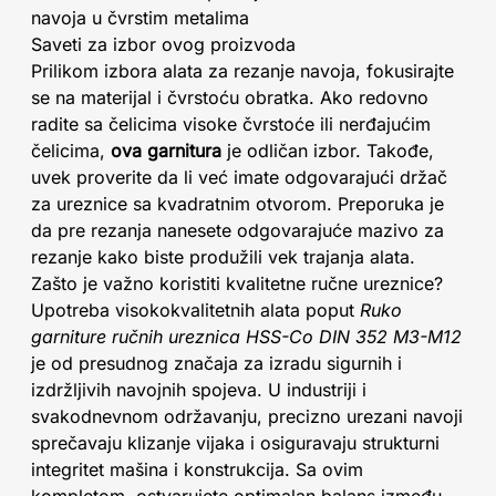
navoja u čvrstim metalima
Saveti za izbor ovog proizvoda
Prilikom izbora alata za rezanje navoja, fokusirajte
se na materijal i čvrstoću obratka. Ako redovno
radite sa čelicima visoke čvrstoće ili nerđajućim
čelicima,
ova garnitura
je odličan izbor. Takođe,
uvek proverite da li već imate odgovarajući držač
za ureznice sa kvadratnim otvorom. Preporuka je
da pre rezanja nanesete odgovarajuće mazivo za
rezanje kako biste produžili vek trajanja alata.
Zašto je važno koristiti kvalitetne ručne ureznice?
Upotreba visokokvalitetnih alata poput
Ruko
garniture ručnih ureznica HSS-Co DIN 352 M3-M12
je od presudnog značaja za izradu sigurnih i
izdržljivih navojnih spojeva. U industriji i
svakodnevnom održavanju, precizno urezani navoji
sprečavaju klizanje vijaka i osiguravaju strukturni
integritet mašina i konstrukcija. Sa ovim