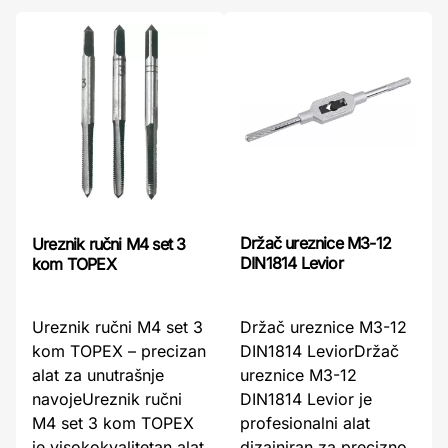
Držač ureznice M3-12
Ureznik ručni M4 set 3
DIN1814 Levior
kom TOPEX
Držač ureznice M3-12
Ureznik ručni M4 set 3
DIN1814 LeviorDržač
kom TOPEX – precizan
ureznice M3-12
alat za unutrašnje
DIN1814 Levior je
navojeUreznik ručni
profesionalni alat
M4 set 3 kom TOPEX
dizajniran za precizno
je visokokvalitetan alat