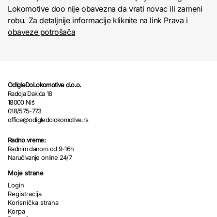
Lokomotive doo nije obavezna da vrati novac ili zameni
robu. Za detaljnije informacije kliknite na link
Prava i
obaveze potrošača
OdIgleDoLokomotive d.o.o.
Radoja Dakića 18
18000 Niš
018/575-773
office@odigledolokomotive.rs
Radno vreme:
Radnim danom od 9-16h
Naručivanje online 24/7
Moje strane
Login
Registracija
Korisnička strana
Korpa