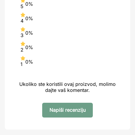
0%
5
0%
4
0%
3
0%
2
0%
1
Ukoliko ste koristili ovaj proizvod, molimo
dajte vaš komentar.
Napiši recenziju