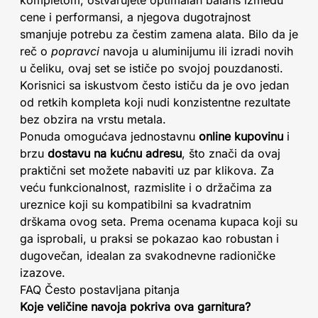
kompletom, ostvarujete optimalan balans između
cene i performansi, a njegova dugotrajnost
smanjuje potrebu za čestim zamena alata. Bilo da je
reč o
popravci
navoja u aluminijumu ili izradi novih
u čeliku, ovaj set se ističe po svojoj pouzdanosti.
Korisnici sa iskustvom često ističu da je ovo jedan
od retkih kompleta koji nudi konzistentne rezultate
bez obzira na vrstu metala.
Ponuda omogućava jednostavnu
online kupovinu
i
brzu
dostavu na kućnu adresu
, što znači da ovaj
praktični set možete nabaviti uz par klikova. Za
veću funkcionalnost, razmislite i o držačima za
ureznice koji su kompatibilni sa kvadratnim
drškama ovog seta. Prema ocenama kupaca koji su
ga isprobali, u praksi se pokazao kao robustan i
dugovečan, idealan za svakodnevne radioničke
izazove.
FAQ Često postavljana pitanja
Koje veličine navoja pokriva ova garnitura?