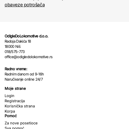
obaveze potrošača
OdIgleDoLokomotive d.o.o.
Radoja Dakića 18
18000 Niš
018/575-773
office@odigledolokomotive.rs
Radno vreme:
Radnim danom od 9-16h
Naručivanje online 24/7
Moje strane
Login
Registracija
Korisnička strana
Korpa
Pomoć
Za nove posetioce
Sva pomoć