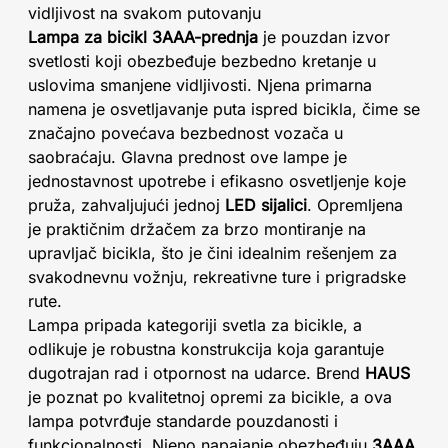
vidljivost na svakom putovanju
Lampa za bicikl 3AAA-prednja
je pouzdan izvor
svetlosti koji obezbeđuje bezbedno kretanje u
uslovima smanjene vidljivosti. Njena primarna
namena je osvetljavanje puta ispred bicikla, čime se
značajno povećava bezbednost vozača u
saobraćaju. Glavna prednost ove lampe je
jednostavnost upotrebe i efikasno osvetljenje koje
pruža, zahvaljujući jednoj
LED sijalici
. Opremljena
je praktičnim držačem za brzo montiranje na
upravljač bicikla, što je čini idealnim rešenjem za
svakodnevnu vožnju, rekreativne ture i prigradske
rute.
Lampa pripada kategoriji svetla za bicikle, a
odlikuje je robustna konstrukcija koja garantuje
dugotrajan rad i otpornost na udarce. Brend
HAUS
je poznat po kvalitetnoj opremi za bicikle, a ova
lampa potvrđuje standarde pouzdanosti i
funkcionalnosti. Njeno napajanje obezbeđuju
3AAA