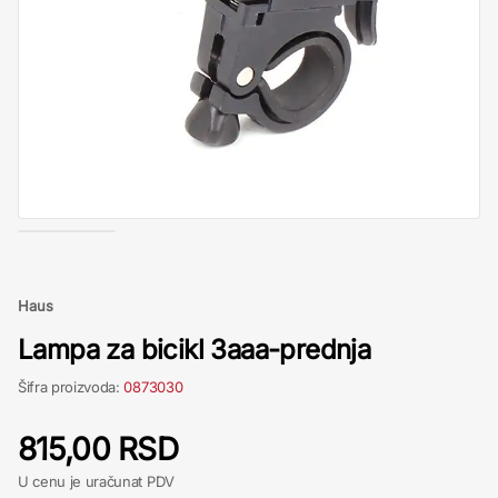
Haus
Lampa za bicikl 3aaa-prednja
Šifra proizvoda:
0873030
815,00 RSD
U cenu je uračunat PDV