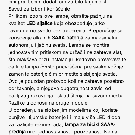
čini praktičnim dodatkom za bilo koji bicikl.
Saveti za izbor i korišćenje
Prilikom izbora ove lampe, obratite pažnju na
kvalitet
LED sijalice
koja obezbeđuje jarko i
ravnomerno svetlo bez treperenja. Preporučuje se
korišćenje alkalnih
3AAA baterija
za maksimalnu
autonomiju i jačinu svetla. Lampa se montira
jednostavnim pritiskom na držač i ne zahteva alat,
što olakšava brzu instalaciju. Redovno proveravajte
da li je lampa čvrsto pričvršćena pre svake vožnje i
zamenite baterije čim primetite slabijenje svetla.
Ovo je pouzdan proizvod koji ne zahteva posebno
održavanje, a njegova dugotrajnost zavisi od
pažljivog rukovanja i skladištenja na suvom mestu.
Razlike u odnosu na druge modele
U poređenju sa složenijim modelima koji koriste
punjive litijumske baterije ili imaju više LED dioda
za različite režime rada,
lampa za bicikl 3AAA-
prednja
nudi jednostavnost i pouzdanost. Nema