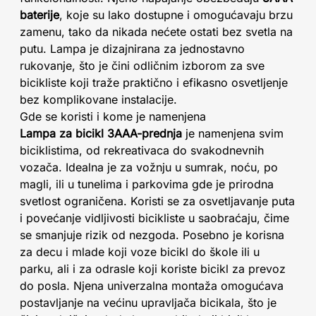
baterije
, koje su lako dostupne i omogućavaju brzu
zamenu, tako da nikada nećete ostati bez svetla na
putu. Lampa je dizajnirana za jednostavno
rukovanje, što je čini odličnim izborom za sve
bicikliste koji traže praktično i efikasno osvetljenje
bez komplikovane instalacije.
Gde se koristi i kome je namenjena
Lampa za bicikl 3AAA-prednja
je namenjena svim
biciklistima, od rekreativaca do svakodnevnih
vozača. Idealna je za vožnju u sumrak, noću, po
magli, ili u tunelima i parkovima gde je prirodna
svetlost ograničena. Koristi se za osvetljavanje puta
i povećanje vidljivosti bicikliste u saobraćaju, čime
se smanjuje rizik od nezgoda. Posebno je korisna
za decu i mlade koji voze bicikl do škole ili u
parku, ali i za odrasle koji koriste bicikl za prevoz
do posla. Njena univerzalna montaža omogućava
postavljanje na većinu upravljača bicikala, što je