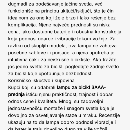
dugmadi za podešavanje jačine svetla, već
funkcioniše na principu uključi/isključi, što je čini
idealnom za one koji žele brzo i lako rešenje bez
komplikacija. Njene najveće prednosti su niska
cena, lako dostupne baterije i robustna konstrukcija
koja podnosi udarce i vibracije tokom vožnje. Za
razliku od skupljih modela, ova lampa ne zahteva
posebne kablove ili punjače, a njena upotreba je
intuitivna čak i za neiskusne bicikliste. Ako tražite
još jedno svetlo za bicikl, pogledajte zadnje svetlo
za bicikl koje upotpunjuje bezbednost.
Korisničko iskustvo i kupovina
Kupci koji su odabrali
lampu za bicikl 3AAA-
prednja
ističu njenu praktičnost, trajnost i dobar
odnos cene i kvaliteta. Mnogi su zadovoljni
jednostavnošću montaže i snagom svetla koje je
dovoljno za osvetljavanje staze u mraku. Recenzije
ukazuju na to da lampa dobro podnosi vibracije i
da baterije traju dovoljno dugo za više vožnji.