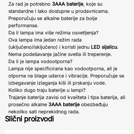
Za rad je potrebno
3AAA baterije
, koje su
standardne i lako dostupne u prodavnicama.
Preporučuju se alkalne baterije za bolje
performanse.
Da li lampa ima više režima osvetljenja?
Ova lampa ima jedan režim rada
(uključeno/isključeno) i koristi jednu
LED sijalicu
.
Nema podešavanje jačine svetla ili treperenje.
Da li je lampa vodootporna?
Lampa nije specificirana kao vodootporna, ali je
otporna na blage udarce i vibracije. Preporučuje se
izbegavanje izlaganja kiši ili prskanju vode.
Koliko dugo traju baterije u lampi?
Trajanje baterija zavisi od kvaliteta i tipa baterija, ali
prosečno alkalne
3AAA baterije
obezbeđuju
nekoliko sati neprekidnog rada.
Slični proizvodi