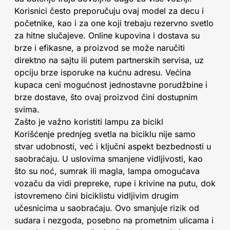
Korisnici često preporučuju ovaj model za decu i
početnike, kao i za one koji trebaju rezervno svetlo
za hitne slučajeve. Online kupovina i dostava su
brze i efikasne, a proizvod se može naručiti
direktno na sajtu ili putem partnerskih servisa, uz
opciju brze isporuke na kućnu adresu. Većina
kupaca ceni mogućnost jednostavne porudžbine i
brze dostave, što ovaj proizvod čini dostupnim
svima.
Zašto je važno koristiti lampu za bicikl
Korišćenje prednjeg svetla na biciklu nije samo
stvar udobnosti, već i ključni aspekt bezbednosti u
saobraćaju. U uslovima smanjene vidljivosti, kao
što su noć, sumrak ili magla, lampa omogućava
vozaču da vidi prepreke, rupe i krivine na putu, dok
istovremeno čini biciklistu vidljivim drugim
učesnicima u saobraćaju. Ovo smanjuje rizik od
sudara i nezgoda, posebno na prometnim ulicama i