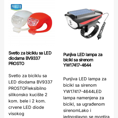
Svetlo za biciklu sa LED
Punjiva LED lampa za
diodama BV9337
bicikl sa sirenom
PROSTO
YW17417-4644
Svetlo za biciklu sa
Punjiva LED lampa za
LED diodama BV9337
bicikl sa sirenom
PROSTOFleksibilno
YW17417-4644LED
silikonsko kucište 2
lampa namenjena za
kom. bele i 2 kom.
bicikl, sa ugrađenom
crvene LED diode
sirenomLako i
visokog
jednostavno se montira