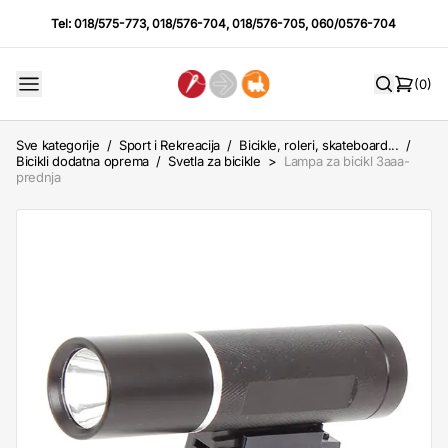
Tel:
018/575-773
,
018/576-704
,
018/576-705
,
060/0576-704
(0)
Sve kategorije
/
Sport i Rekreacija
/
Bicikle, roleri, skateboard...
/
Bicikli dodatna oprema
/
Svetla za bicikle
>
Lampa za bicikl 3aaa-
prednja