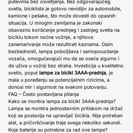
putevima bez osvetljenja. Bez odgovarajućeg
svetla, biciklista je gotovo nevidljiv za automobile,
kamione i pešake, što može dovesti do opasnih
situacija. U mnogim zemljama je zakonski
obavezno korišćenje prednjeg i zadnjeg svetla na
biciklu tokom noćne vožnje, a njihovo
zanemarivanje može rezultirati kaznama. Osim
bezbednosti, lampa poboljšava i samopouzdanje
vozača, omogućavajući mu da se oseća sigurno i
da uživa u vožnji bez straha. Investicija u kvalitetno
svetlo, poput
lampe za bicikl 3AAA-prednja
, je
mala u poređenju sa potencijalnim rizicima, a
donosi mir i sigurnost na svakom putovanju.
FAQ – Često postavljana pitanja
Kako se montira lampa za bicikl 3AAA-prednja?
Lampa se montira jednostavnim pritiskom na držač
koji se postavlja na upravljač bicikla. Nije potreban
alat, a pričvršćivanje traje svega nekoliko sekundi.
Koje baterije su potrebne za rad ove lampe?