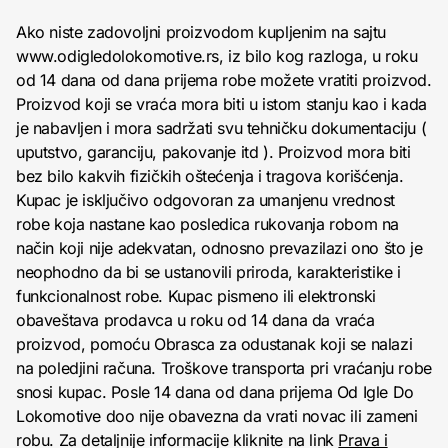
Ako niste zadovoljni proizvodom kupljenim na sajtu
www.odigledolokomotive.rs, iz bilo kog razloga, u roku
od 14 dana od dana prijema robe možete vratiti proizvod.
Proizvod koji se vraća mora biti u istom stanju kao i kada
je nabavljen i mora sadržati svu tehničku dokumentaciju (
uputstvo, garanciju, pakovanje itd ). Proizvod mora biti
bez bilo kakvih fizičkih oštećenja i tragova korišćenja.
Kupac je isključivo odgovoran za umanjenu vrednost
robe koja nastane kao posledica rukovanja robom na
način koji nije adekvatan, odnosno prevazilazi ono što je
neophodno da bi se ustanovili priroda, karakteristike i
funkcionalnost robe. Kupac pismeno ili elektronski
obaveštava prodavca u roku od 14 dana da vraća
proizvod, pomoću Obrasca za odustanak koji se nalazi
na poledjini računa. Troškove transporta pri vraćanju robe
snosi kupac. Posle 14 dana od dana prijema Od Igle Do
Lokomotive doo nije obavezna da vrati novac ili zameni
robu. Za detaljnije informacije kliknite na link
Prava i