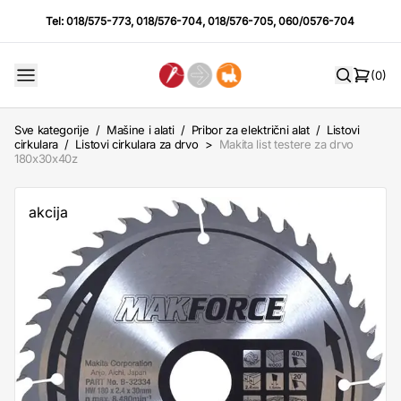
Tel:
018/575-773
,
018/576-704
,
018/576-705
,
060/0576-704
(0)
Sve kategorije
/
Mašine i alati
/
Pribor za električni alat
/
Listovi
cirkulara
/
Listovi cirkulara za drvo
>
Makita list testere za drvo
180x30x40z
akcija