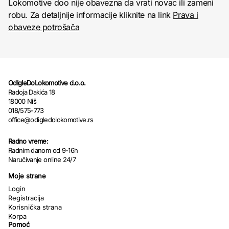
Lokomotive doo nije obavezna da vrati novac ili zameni
robu. Za detaljnije informacije kliknite na link
Prava i
obaveze potrošača
OdIgleDoLokomotive d.o.o.
Radoja Dakića 18
18000 Niš
018/575-773
office@odigledolokomotive.rs
Radno vreme:
Radnim danom od 9-16h
Naručivanje online 24/7
Moje strane
Login
Registracija
Korisnička strana
Korpa
Pomoć