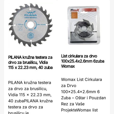
List cirkulara za drvo
PILANA kružna testera za
100x25.4x2.6mm 6zuba
drvo za brusilicu, Vidia
Womax
115 x 22.23 mm, 40 zuba
Womax List Cirkulara
PILANA kružna testera
za Drvo
za drvo za brusilicu,
100x25.4x2.6mm 6
Vidia 115 x 22.23 mm,
Zuba – Oštar i Pouzdan
40 zubaPILANA kružna
Rez za Vaše
testera za drvo za
ProjekteWomax list
brusilicu je