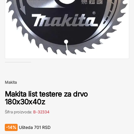
Makita
Makita list testere za drvo
180x30x40z
Šifra proizvoda:
B-32334
-
14%
Ušteda
701
RSD