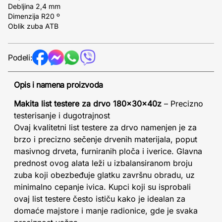
Debljina 2,4 mm
Dimenzija R20 º
Oblik zuba ATB
Podeli:
Opis i namena proizvoda
Makita list testere za drvo 180x30x40z
– Precizno
testerisanje i dugotrajnost
Ovaj kvalitetni list testere za drvo namenjen je za
brzo i precizno sečenje drvenih materijala, poput
masivnog drveta, furniranih ploča i iverice. Glavna
prednost ovog alata leži u izbalansiranom broju
zuba koji obezbeđuje glatku završnu obradu, uz
minimalno cepanje ivica. Kupci koji su isprobali
ovaj list testere često ističu kako je idealan za
domaće majstore i manje radionice, gde je svaka