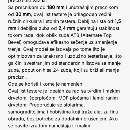
preciznost važna.
Sa precnikom od
180 mm
i unutrašnjim precnikom
od
30 mm
, ovaj list testere je prilagođen većini
ručnih cirkulara i stonih testera. Debljina lista od
1,5
mm
i debljina zuba od
2,4 mm
garantuju stabilnost
tokom rada, dok oblik zuba ATB (Alternate Top
Bevel) omogućava efikasno sečenje uz smanjenje
trenja. Ovaj model se izdvaja po tome što je
optimizovan za unakrsno i uzdužno testerisanje, što
ga čini svestranijim od standardnih listova sa manje
zuba, poput onih sa 24 zuba, koji su brži ali manje
precizni.
Gde se koristi i kome je namenjen
Ovaj list testere je idealan za rad sa tvrdim i mekim
drvetom, šperpločom, MDF pločama i lameliranim
drvetom. Preporučuje se stolarima,
samograditeljima i hobistima koji traže alat za finu
obradu, bez potrebe za dodatnim brušenjem. Ako
se bavite izradom nameštaja ili malim