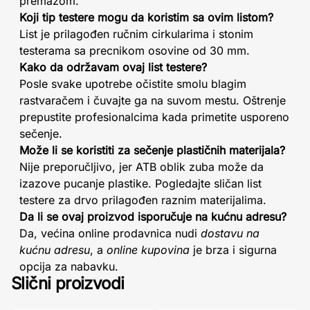
premazom.
Koji tip testere mogu da koristim sa ovim listom?
List je prilagođen ručnim cirkularima i stonim
testerama sa precnikom osovine od 30 mm.
Kako da održavam ovaj list testere?
Posle svake upotrebe očistite smolu blagim
rastvaračem i čuvajte ga na suvom mestu. Oštrenje
prepustite profesionalcima kada primetite usporeno
sečenje.
Može li se koristiti za sečenje plastičnih materijala?
Nije preporučljivo, jer ATB oblik zuba može da
izazove pucanje plastike. Pogledajte sličan list
testere za drvo prilagođen raznim materijalima.
Da li se ovaj proizvod isporučuje na kućnu adresu?
Da, većina online prodavnica nudi
dostavu na
kućnu adresu
, a
online kupovina
je brza i sigurna
opcija za nabavku.
Slični proizvodi