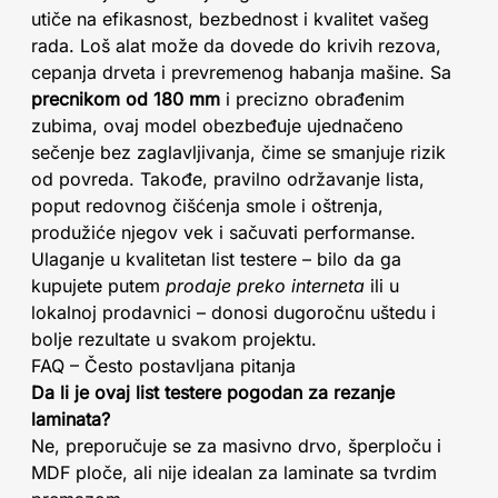
utiče na efikasnost, bezbednost i kvalitet vašeg
rada. Loš alat može da dovede do krivih rezova,
cepanja drveta i prevremenog habanja mašine. Sa
precnikom od 180 mm
i precizno obrađenim
zubima, ovaj model obezbeđuje ujednačeno
sečenje bez zaglavljivanja, čime se smanjuje rizik
od povreda. Takođe, pravilno održavanje lista,
poput redovnog čišćenja smole i oštrenja,
produžiće njegov vek i sačuvati performanse.
Ulaganje u kvalitetan list testere – bilo da ga
kupujete putem
prodaje preko interneta
ili u
lokalnoj prodavnici – donosi dugoročnu uštedu i
bolje rezultate u svakom projektu.
FAQ – Često postavljana pitanja
Da li je ovaj list testere pogodan za rezanje
laminata?
Ne, preporučuje se za masivno drvo, šperploču i
MDF ploče, ali nije idealan za laminate sa tvrdim