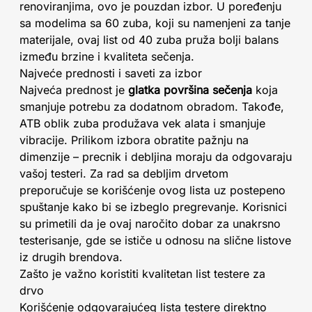
renoviranjima, ovo je pouzdan izbor. U poređenju
sa modelima sa 60 zuba, koji su namenjeni za tanje
materijale, ovaj list od 40 zuba pruža bolji balans
između brzine i kvaliteta sečenja.
Najveće prednosti i saveti za izbor
Najveća prednost je
glatka površina sečenja
koja
smanjuje potrebu za dodatnom obradom. Takođe,
ATB oblik zuba produžava vek alata i smanjuje
vibracije. Prilikom izbora obratite pažnju na
dimenzije – precnik i debljina moraju da odgovaraju
vašoj testeri. Za rad sa debljim drvetom
preporučuje se korišćenje ovog lista uz postepeno
spuštanje kako bi se izbeglo pregrevanje. Korisnici
su primetili da je ovaj naročito dobar za unakrsno
testerisanje, gde se ističe u odnosu na slične listove
iz drugih brendova.
Zašto je važno koristiti kvalitetan list testere za
drvo
Korišćenje odgovarajućeg lista testere direktno