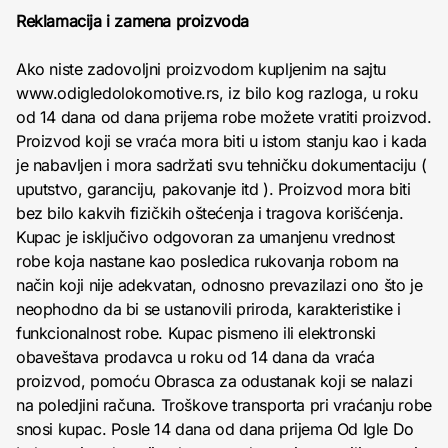
Reklamacija i zamena proizvoda
Ako niste zadovoljni proizvodom kupljenim na sajtu
www.odigledolokomotive.rs, iz bilo kog razloga, u roku
od 14 dana od dana prijema robe možete vratiti proizvod.
Proizvod koji se vraća mora biti u istom stanju kao i kada
je nabavljen i mora sadržati svu tehničku dokumentaciju (
uputstvo, garanciju, pakovanje itd ). Proizvod mora biti
bez bilo kakvih fizičkih oštećenja i tragova korišćenja.
Kupac je isključivo odgovoran za umanjenu vrednost
robe koja nastane kao posledica rukovanja robom na
način koji nije adekvatan, odnosno prevazilazi ono što je
neophodno da bi se ustanovili priroda, karakteristike i
funkcionalnost robe. Kupac pismeno ili elektronski
obaveštava prodavca u roku od 14 dana da vraća
proizvod, pomoću Obrasca za odustanak koji se nalazi
na poledjini računa. Troškove transporta pri vraćanju robe
snosi kupac. Posle 14 dana od dana prijema Od Igle Do