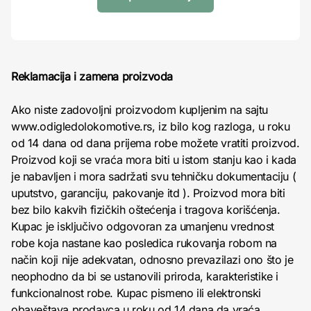
Reklamacija i zamena proizvoda
Ako niste zadovoljni proizvodom kupljenim na sajtu
www.odigledolokomotive.rs, iz bilo kog razloga, u roku
od 14 dana od dana prijema robe možete vratiti proizvod.
Proizvod koji se vraća mora biti u istom stanju kao i kada
je nabavljen i mora sadržati svu tehničku dokumentaciju (
uputstvo, garanciju, pakovanje itd ). Proizvod mora biti
bez bilo kakvih fizičkih oštećenja i tragova korišćenja.
Kupac je isključivo odgovoran za umanjenu vrednost
robe koja nastane kao posledica rukovanja robom na
način koji nije adekvatan, odnosno prevazilazi ono što je
neophodno da bi se ustanovili priroda, karakteristike i
funkcionalnost robe. Kupac pismeno ili elektronski
obaveštava prodavca u roku od 14 dana da vraća