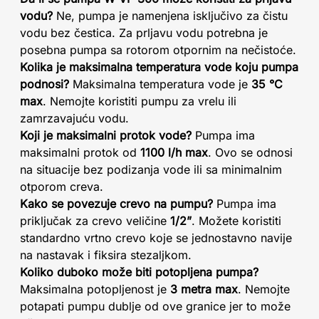
vodu?
Ne, pumpa je namenjena isključivo za čistu
vodu bez čestica. Za prljavu vodu potrebna je
posebna pumpa sa rotorom otpornim na nečistoće.
Kolika je maksimalna temperatura vode koju pumpa
podnosi?
Maksimalna temperatura vode je
35 °C
max
. Nemojte koristiti pumpu za vrelu ili
zamrzavajuću vodu.
Koji je maksimalni protok vode?
Pumpa ima
maksimalni protok od
1100 l/h max
. Ovo se odnosi
na situacije bez podizanja vode ili sa minimalnim
otporom creva.
Kako se povezuje crevo na pumpu?
Pumpa ima
priključak za crevo veličine
1/2”
. Možete koristiti
standardno vrtno crevo koje se jednostavno navije
na nastavak i fiksira stezaljkom.
Koliko duboko može biti potopljena pumpa?
Maksimalna potopljenost je
3 metra max
. Nemojte
potapati pumpu dublje od ove granice jer to može