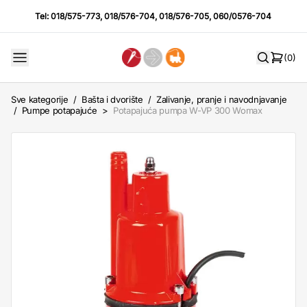
Tel:
018/575-773
,
018/576-704
,
018/576-705
,
060/0576-704
(0)
Sve kategorije
/
Bašta i dvorište
/
Zalivanje, pranje i navodnjavanje
/
Pumpe potapajuće
>
Potapajuća pumpa W-VP 300 Womax