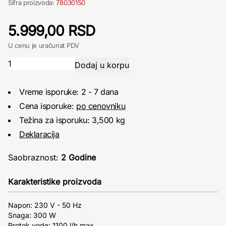
Šifra proizvoda:
78030150
5.999,00 RSD
U cenu je uračunat PDV
Vreme isporuke: 2 - 7 dana
Cena isporuke:
po cenovniku
Težina za isporuku: 3,500 kg
Deklaracija
Saobraznost:
2 Godine
Karakteristike proizvoda
Napon: 230 V - 50 Hz
Snaga: 300 W
Protok vode: 1100 l/h max