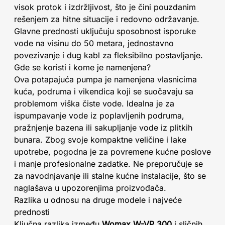
visok protok i izdržljivost, što je čini pouzdanim
rešenjem za hitne situacije i redovno održavanje.
Glavne prednosti uključuju sposobnost isporuke
vode na visinu do 50 metara, jednostavno
povezivanje i dug kabl za fleksibilno postavljanje.
Gde se koristi i kome je namenjena?
Ova potapajuća pumpa je namenjena vlasnicima
kuća, podruma i vikendica koji se suočavaju sa
problemom viška čiste vode. Idealna je za
ispumpavanje vode iz poplavljenih podruma,
pražnjenje bazena ili sakupljanje vode iz plitkih
bunara. Zbog svoje kompaktne veličine i lake
upotrebe, pogodna je za povremene kućne poslove
i manje profesionalne zadatke. Ne preporučuje se
za navodnjavanje ili stalne kućne instalacije, što se
naglašava u upozorenjima proizvođača.
Razlika u odnosu na druge modele i najveće
prednosti
Ključna razlika između
Womax W-VP 300
i sličnih