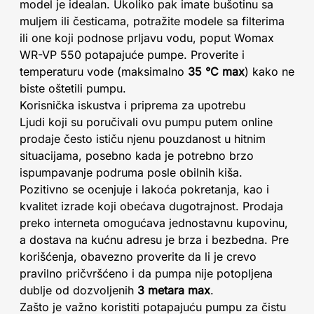
model je idealan. Ukoliko pak imate bušotinu sa
muljem ili česticama, potražite modele sa filterima
ili one koji podnose prljavu vodu, poput Womax
WR-VP 550 potapajuće pumpe. Proverite i
temperaturu vode (maksimalno
35 °C max
) kako ne
biste oštetili pumpu.
Korisnička iskustva i priprema za upotrebu
Ljudi koji su poručivali ovu pumpu putem online
prodaje često ističu njenu pouzdanost u hitnim
situacijama, posebno kada je potrebno brzo
ispumpavanje podruma posle obilnih kiša.
Pozitivno se ocenjuje i lakoća pokretanja, kao i
kvalitet izrade koji obećava dugotrajnost. Prodaja
preko interneta omogućava jednostavnu kupovinu,
a dostava na kućnu adresu je brza i bezbedna. Pre
korišćenja, obavezno proverite da li je crevo
pravilno pričvršćeno i da pumpa nije potopljena
dublje od dozvoljenih
3 metara max
.
Zašto je važno koristiti potapajuću pumpu za čistu