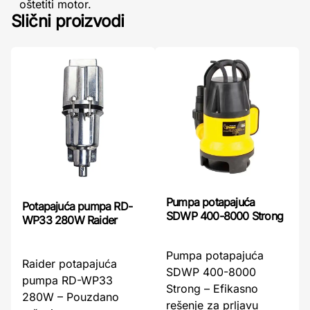
oštetiti motor.
Slični proizvodi
Pumpa potapajuća
Potapajuća pumpa RD-
SDWP 400-8000 Strong
WP33 280W Raider
Pumpa potapajuća
Raider potapajuća
SDWP 400-8000
pumpa RD-WP33
Strong – Efikasno
280W – Pouzdano
rešenje za prljavu