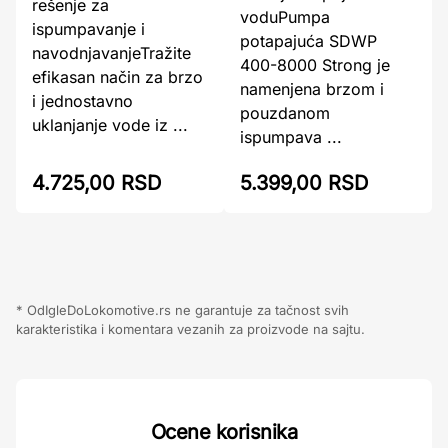
rešenje za
voduPumpa
ispumpavanje i
potapajuća SDWP
navodnjavanjeTražite
400-8000 Strong je
efikasan način za brzo
namenjena brzom i
i jednostavno
pouzdanom
uklanjanje vode iz ...
ispumpava ...
4.725,00 RSD
5.399,00 RSD
* OdIgleDoLokomotive.rs ne garantuje za tačnost svih
karakteristika i komentara vezanih za proizvode na sajtu.
Ocene korisnika