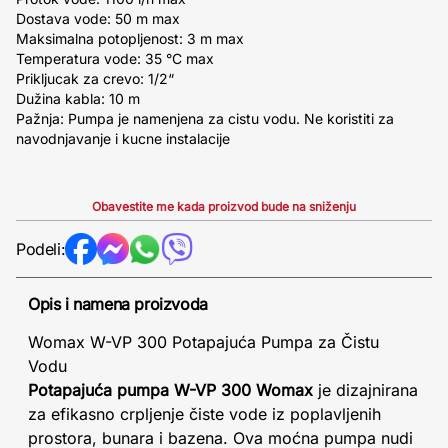
Dostava vode: 50 m max
Maksimalna potopljenost: 3 m max
Temperatura vode: 35 °C max
Prikljucak za crevo: 1/2“
Dužina kabla: 10 m
Pažnja: Pumpa je namenjena za cistu vodu. Ne koristiti za
navodnjavanje i kucne instalacije
Obavestite me kada proizvod bude na sniženju
Podeli:
Opis i namena proizvoda
Womax W-VP 300 Potapajuća Pumpa za Čistu
Vodu
Potapajuća pumpa W-VP 300 Womax
je dizajnirana
za efikasno crpljenje čiste vode iz poplavljenih
prostora, bunara i bazena. Ova moćna pumpa nudi