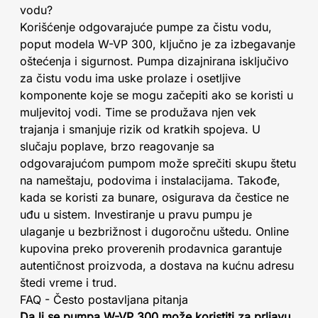
vodu?
Korišćenje odgovarajuće pumpe za čistu vodu,
poput modela W-VP 300, ključno je za izbegavanje
oštećenja i sigurnost. Pumpa dizajnirana isključivo
za čistu vodu ima uske prolaze i osetljive
komponente koje se mogu začepiti ako se koristi u
muljevitoj vodi. Time se produžava njen vek
trajanja i smanjuje rizik od kratkih spojeva. U
slučaju poplave, brzo reagovanje sa
odgovarajućom pumpom može sprečiti skupu štetu
na nameštaju, podovima i instalacijama. Takođe,
kada se koristi za bunare, osigurava da čestice ne
uđu u sistem. Investiranje u pravu pumpu je
ulaganje u bezbrižnost i dugoročnu uštedu. Online
kupovina preko proverenih prodavnica garantuje
autentičnost proizvoda, a dostava na kućnu adresu
štedi vreme i trud.
FAQ - Često postavljana pitanja
Da li se pumpa W-VP 300 može koristiti za prljavu