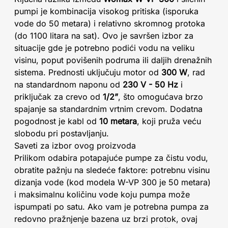
pumpi je kombinacija visokog pritiska (isporuka
vode do 50 metara) i relativno skromnog protoka
(do 1100 litara na sat). Ovo je savršen izbor za
situacije gde je potrebno podići vodu na veliku
visinu, poput povišenih podruma ili daljih drenažnih
sistema. Prednosti uključuju motor od
300 W
, rad
na standardnom naponu od
230 V - 50 Hz
i
priključak za crevo od
1/2”
, što omogućava brzo
spajanje sa standardnim vrtnim crevom. Dodatna
pogodnost je kabl od
10 metara
, koji pruža veću
slobodu pri postavljanju.
Saveti za izbor ovog proizvoda
Prilikom odabira potapajuće pumpe za čistu vodu,
obratite pažnju na sledeće faktore: potrebnu visinu
dizanja vode (kod modela W-VP 300 je 50 metara)
i maksimalnu količinu vode koju pumpa može
ispumpati po satu. Ako vam je potrebna pumpa za
redovno pražnjenje bazena uz brzi protok, ovaj