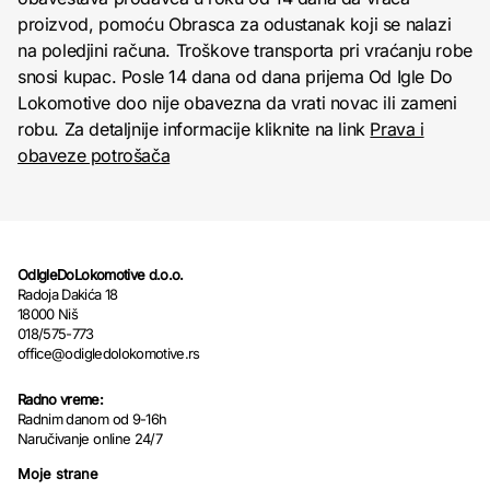
proizvod, pomoću Obrasca za odustanak koji se nalazi
na poledjini računa. Troškove transporta pri vraćanju robe
snosi kupac. Posle 14 dana od dana prijema Od Igle Do
Lokomotive doo nije obavezna da vrati novac ili zameni
robu. Za detaljnije informacije kliknite na link
Prava i
obaveze potrošača
OdIgleDoLokomotive d.o.o.
Radoja Dakića 18
18000 Niš
018/575-773
office@odigledolokomotive.rs
Radno vreme:
Radnim danom od 9-16h
Naručivanje online 24/7
Moje strane