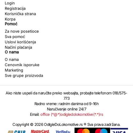
Login
Registracija
Korisnička strana
Korpa
Pomoć
Za nove posetioce
Sva pomoć
Uslovi korišćenja
Načini plaćanja
O nama
O nama
Cenovnik isporuke
Marketing
Sve grupe proizvoda
Ako niste uspeli da naručite preko websajta, probajte telefonom 018/575-
773
Radno vreme: radnim danima od 9-16h
Naručivanje online 24/7
Email:
office (*@*)odigledolokomotive(*.*)rs
Copyright © 2026 OdIgleDoLokomotive.rs ® Sva prava zadržana.