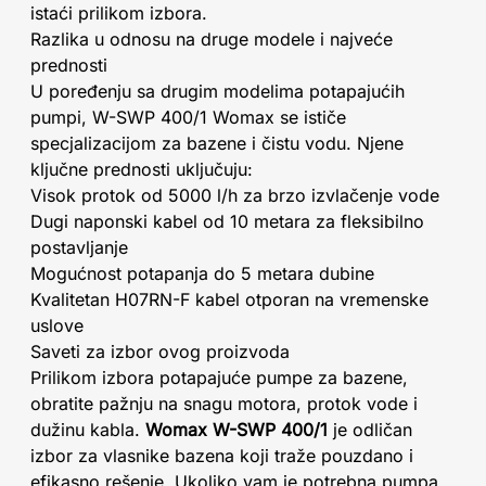
istaći prilikom izbora.
Razlika u odnosu na druge modele i najveće
prednosti
U poređenju sa drugim modelima potapajućih
pumpi, W-SWP 400/1 Womax se ističe
specjalizacijom za bazene i čistu vodu. Njene
ključne prednosti uključuju:
Visok protok od 5000 l/h za brzo izvlačenje vode
Dugi naponski kabel od 10 metara za fleksibilno
postavljanje
Mogućnost potapanja do 5 metara dubine
Kvalitetan H07RN-F kabel otporan na vremenske
uslove
Saveti za izbor ovog proizvoda
Prilikom izbora potapajuće pumpe za bazene,
obratite pažnju na snagu motora, protok vode i
dužinu kabla.
Womax W-SWP 400/1
je odličan
izbor za vlasnike bazena koji traže pouzdano i
efikasno rešenje. Ukoliko vam je potrebna pumpa