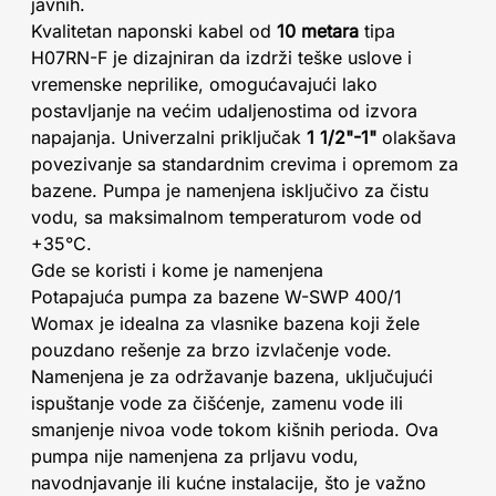
javnih.
Kvalitetan naponski kabel od
10 metara
tipa
H07RN-F je dizajniran da izdrži teške uslove i
vremenske neprilike, omogućavajući lako
postavljanje na većim udaljenostima od izvora
napajanja. Univerzalni priključak
1 1/2"-1"
olakšava
povezivanje sa standardnim crevima i opremom za
bazene. Pumpa je namenjena isključivo za čistu
vodu, sa maksimalnom temperaturom vode od
+35°C.
Gde se koristi i kome je namenjena
Potapajuća pumpa za bazene W-SWP 400/1
Womax je idealna za vlasnike bazena koji žele
pouzdano rešenje za brzo izvlačenje vode.
Namenjena je za održavanje bazena, uključujući
ispuštanje vode za čišćenje, zamenu vode ili
smanjenje nivoa vode tokom kišnih perioda. Ova
pumpa nije namenjena za prljavu vodu,
navodnjavanje ili kućne instalacije, što je važno