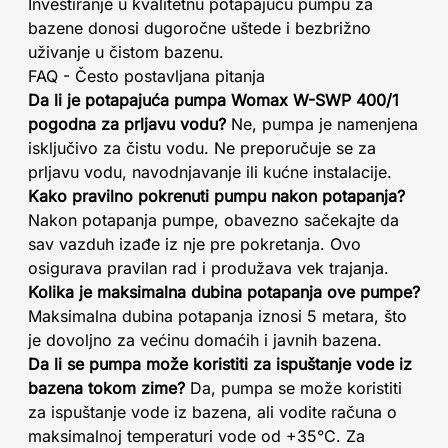
Investiranje u kvalitetnu potapajuću pumpu za
bazene donosi dugoročne uštede i bezbrižno
uživanje u čistom bazenu.
FAQ - Često postavljana pitanja
Da li je potapajuća pumpa Womax W-SWP 400/1
pogodna za prljavu vodu?
Ne, pumpa je namenjena
isključivo za čistu vodu. Ne preporučuje se za
prljavu vodu, navodnjavanje ili kućne instalacije.
Kako pravilno pokrenuti pumpu nakon potapanja?
Nakon potapanja pumpe, obavezno sačekajte da
sav vazduh izađe iz nje pre pokretanja. Ovo
osigurava pravilan rad i produžava vek trajanja.
Kolika je maksimalna dubina potapanja ove pumpe?
Maksimalna dubina potapanja iznosi 5 metara, što
je dovoljno za većinu domaćih i javnih bazena.
Da li se pumpa može koristiti za ispuštanje vode iz
bazena tokom zime?
Da, pumpa se može koristiti
za ispuštanje vode iz bazena, ali vodite računa o
maksimalnoj temperaturi vode od +35°C. Za