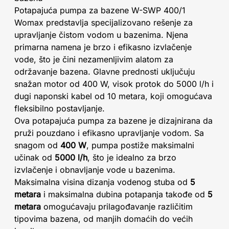
Potapajuća pumpa za bazene W-SWP 400/1
Womax predstavlja specijalizovano rešenje za
upravljanje čistom vodom u bazenima. Njena
primarna namena je brzo i efikasno izvlačenje
vode, što je čini nezamenljivim alatom za
održavanje bazena. Glavne prednosti uključuju
snažan motor od 400 W, visok protok do 5000 l/h i
dugi naponski kabel od 10 metara, koji omogućava
fleksibilno postavljanje.
Ova potapajuća pumpa za bazene je dizajnirana da
pruži pouzdano i efikasno upravljanje vodom. Sa
snagom od
400 W
, pumpa postiže maksimalni
učinak od
5000 l/h
, što je idealno za brzo
izvlačenje i obnavljanje vode u bazenima.
Maksimalna visina dizanja vodenog stuba od
5
metara
i maksimalna dubina potapanja takođe od
5
metara
omogućavaju prilagođavanje različitim
tipovima bazena, od manjih domaćih do većih