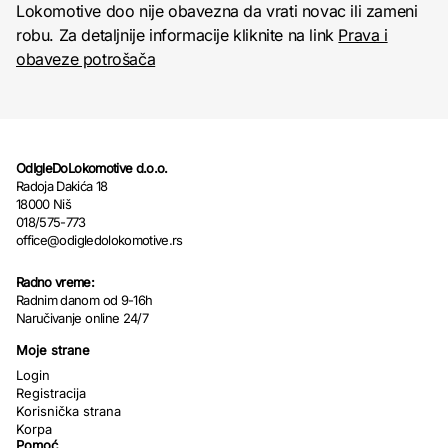
Lokomotive doo nije obavezna da vrati novac ili zameni
robu. Za detaljnije informacije kliknite na link
Prava i
obaveze potrošača
OdIgleDoLokomotive d.o.o.
Radoja Dakića 18
18000 Niš
018/575-773
office@odigledolokomotive.rs
Radno vreme:
Radnim danom od 9-16h
Naručivanje online 24/7
Moje strane
Login
Registracija
Korisnička strana
Korpa
Pomoć