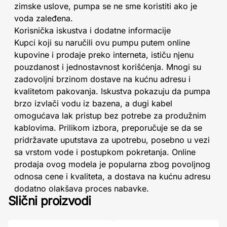
zimske uslove, pumpa se ne sme koristiti ako je
voda zaleđena.
Korisnička iskustva i dodatne informacije
Kupci koji su naručili ovu pumpu putem online
kupovine i prodaje preko interneta, ističu njenu
pouzdanost i jednostavnost korišćenja. Mnogi su
zadovoljni brzinom dostave na kućnu adresu i
kvalitetom pakovanja. Iskustva pokazuju da pumpa
brzo izvlači vodu iz bazena, a dugi kabel
omogućava lak pristup bez potrebe za produžnim
kablovima. Prilikom izbora, preporučuje se da se
pridržavate uputstava za upotrebu, posebno u vezi
sa vrstom vode i postupkom pokretanja. Online
prodaja ovog modela je popularna zbog povoljnog
odnosa cene i kvaliteta, a dostava na kućnu adresu
dodatno olakšava proces nabavke.
Slični proizvodi