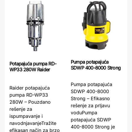
Pumpa potapajuća
Potapajuća pumpa RD-
SDWP 400-8000 Strong
WP33 280W Raider
Pumpa potapajuća
Raider potapajuća
SDWP 400-8000
pumpa RD-WP33
Strong – Efikasno
280W – Pouzdano
rešenje za prljavu
rešenje za
voduPumpa
ispumpavanje i
potapajuća SDWP
navodnjavanjeTražite
400-8000 Strong je
efikasan način za brzo