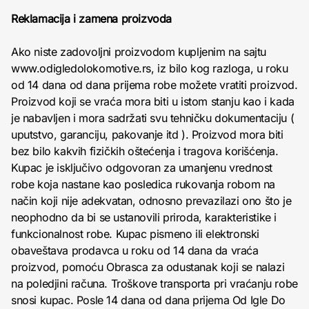
Reklamacija i zamena proizvoda
Ako niste zadovoljni proizvodom kupljenim na sajtu
www.odigledolokomotive.rs, iz bilo kog razloga, u roku
od 14 dana od dana prijema robe možete vratiti proizvod.
Proizvod koji se vraća mora biti u istom stanju kao i kada
je nabavljen i mora sadržati svu tehničku dokumentaciju (
uputstvo, garanciju, pakovanje itd ). Proizvod mora biti
bez bilo kakvih fizičkih oštećenja i tragova korišćenja.
Kupac je isključivo odgovoran za umanjenu vrednost
robe koja nastane kao posledica rukovanja robom na
način koji nije adekvatan, odnosno prevazilazi ono što je
neophodno da bi se ustanovili priroda, karakteristike i
funkcionalnost robe. Kupac pismeno ili elektronski
obaveštava prodavca u roku od 14 dana da vraća
proizvod, pomoću Obrasca za odustanak koji se nalazi
na poledjini računa. Troškove transporta pri vraćanju robe
snosi kupac. Posle 14 dana od dana prijema Od Igle Do