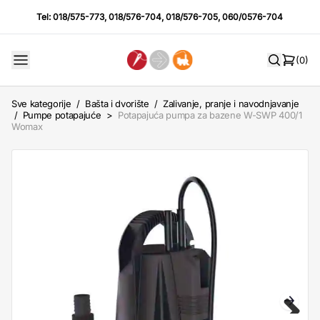
Tel:
018/575-773
,
018/576-704
,
018/576-705
,
060/0576-704
(0)
Sve kategorije
/
Bašta i dvorište
/
Zalivanje, pranje i navodnjavanje
/
Pumpe potapajuće
>
Potapajuća pumpa za bazene W-SWP 400/1
Womax