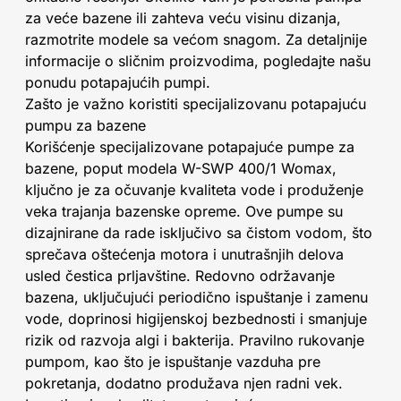
za veće bazene ili zahteva veću visinu dizanja,
razmotrite modele sa većom snagom. Za detaljnije
informacije o sličnim proizvodima, pogledajte našu
ponudu potapajućih pumpi.
Zašto je važno koristiti specijalizovanu potapajuću
pumpu za bazene
Korišćenje specijalizovane potapajuće pumpe za
bazene, poput modela W-SWP 400/1 Womax,
ključno je za očuvanje kvaliteta vode i produženje
veka trajanja bazenske opreme. Ove pumpe su
dizajnirane da rade isključivo sa čistom vodom, što
sprečava oštećenja motora i unutrašnjih delova
usled čestica prljavštine. Redovno održavanje
bazena, uključujući periodično ispuštanje i zamenu
vode, doprinosi higijenskoj bezbednosti i smanjuje
rizik od razvoja algi i bakterija. Pravilno rukovanje
pumpom, kao što je ispuštanje vazduha pre
pokretanja, dodatno produžava njen radni vek.