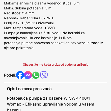
Maksimalan visina dizanja vodenog stuba: 5 m
Maks. dubina potapanja: 5 m
Necistoce: fi 4 mm
Naponski kabel: 10m H07RN-F
Prikljucak: 1 1/2"-1” univerzalni
Max. temperatura vode: +35°C
Pumpa je namenjena za čistu vodu. Ne koristiti za
navodnjavanje i kucne instalacije. Prilikom
potapanja pumpe obavezno sacekati da sav vazduh izade iz
nje pre pokretanja.
Obavestite me kada proizvod bude na sniženju
Podeli:
Opis i namena proizvoda
Potapajuća pumpa za bazene W-SWP 400/1
Womax - Efikasno upravljanje vodom u vašem
bazenu