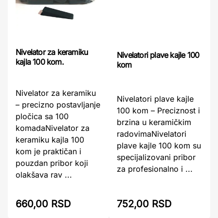
Nivelator za keramiku
Nivelatori plave kajle 100
kajla 100 kom.
kom
Nivelator za keramiku
Nivelatori plave kajle
– precizno postavljanje
100 kom – Preciznost i
pločica sa 100
brzina u keramičkim
komadaNivelator za
radovimaNivelatori
keramiku kajla 100
plave kajle 100 kom su
kom je praktičan i
specijalizovani pribor
pouzdan pribor koji
za profesionalno i ...
olakšava rav ...
660,00 RSD
752,00 RSD