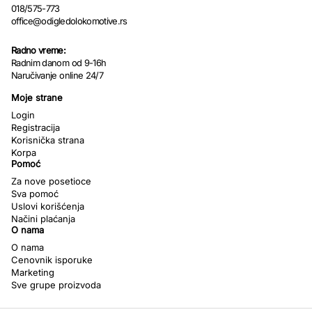
018/575-773
office@odigledolokomotive.rs
Radno vreme:
Radnim danom od 9-16h
Naručivanje online 24/7
Moje strane
Login
Registracija
Korisnička strana
Korpa
Pomoć
Za nove posetioce
Sva pomoć
Uslovi korišćenja
Načini plaćanja
O nama
O nama
Cenovnik isporuke
Marketing
Sve grupe proizvoda