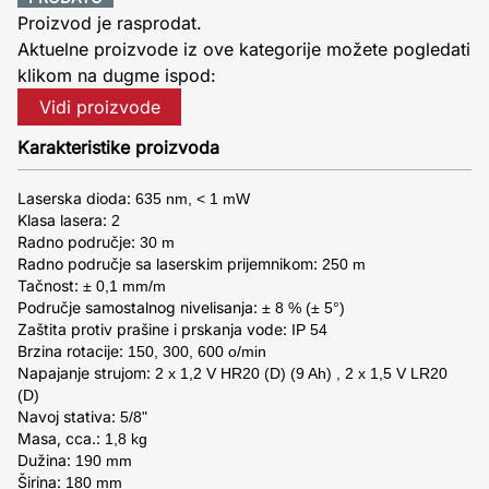
Proizvod je rasprodat.
Aktuelne proizvode iz ove kategorije možete pogledati
klikom na dugme ispod:
Vidi proizvode
Karakteristike proizvoda
Laserska dioda:
635 nm, < 1 mW
Klasa lasera:
2
Radno područje:
30 m
Radno područje sa laserskim prijemnikom:
250 m
Tačnost:
± 0,1 mm/m
Područje samostalnog nivelisanja:
± 8 % (± 5°)
Zaštita protiv prašine i prskanja vode:
IP 54
Brzina rotacije:
150, 300, 600 o/min
Napajanje strujom:
2 x 1,2 V HR20 (D) (9 Ah) , 2 x 1,5 V LR20
(D)
Navoj stativa:
5/8"
Masa, cca.:
1,8 kg
Dužina:
190 mm
Širina:
180 mm