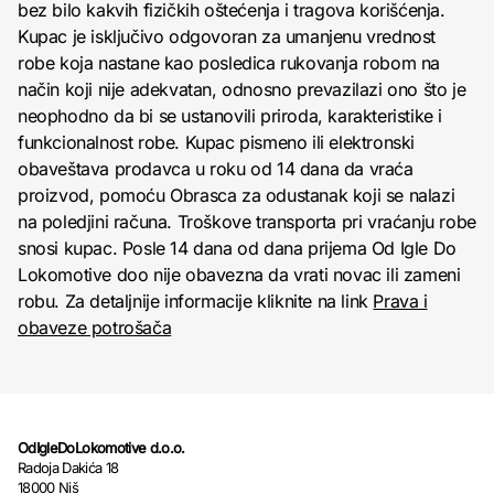
bez bilo kakvih fizičkih oštećenja i tragova korišćenja.
Kupac je isključivo odgovoran za umanjenu vrednost
robe koja nastane kao posledica rukovanja robom na
način koji nije adekvatan, odnosno prevazilazi ono što je
neophodno da bi se ustanovili priroda, karakteristike i
funkcionalnost robe. Kupac pismeno ili elektronski
obaveštava prodavca u roku od 14 dana da vraća
proizvod, pomoću Obrasca za odustanak koji se nalazi
na poledjini računa. Troškove transporta pri vraćanju robe
snosi kupac. Posle 14 dana od dana prijema Od Igle Do
Lokomotive doo nije obavezna da vrati novac ili zameni
robu. Za detaljnije informacije kliknite na link
Prava i
obaveze potrošača
OdIgleDoLokomotive d.o.o.
Radoja Dakića 18
18000 Niš