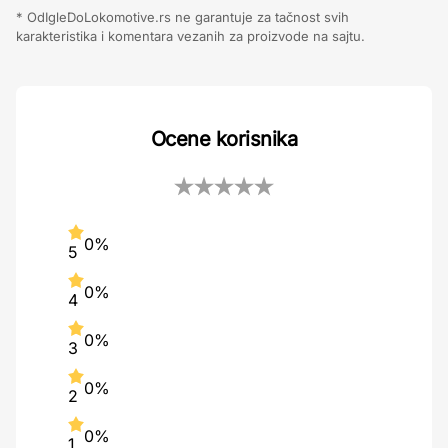
* OdIgleDoLokomotive.rs ne garantuje za tačnost svih
karakteristika i komentara vezanih za proizvode na sajtu.
Ocene korisnika
0%
5
0%
4
0%
3
0%
2
0%
1