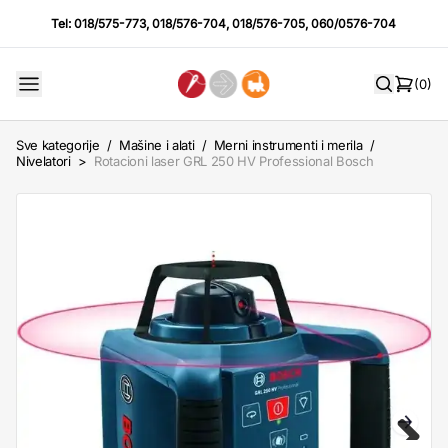
Tel:
018/575-773
,
018/576-704
,
018/576-705
,
060/0576-704
(0)
Sve kategorije
/
Mašine i alati
/
Merni instrumenti i merila
/
Nivelatori
>
Rotacioni laser GRL 250 HV Professional Bosch