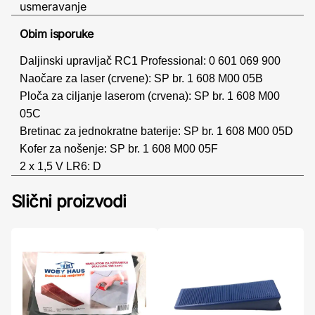
usmeravanje
Obim isporuke
Daljinski upravljač RC1 Professional: 0 601 069 900
Naočare za laser (crvene): SP br. 1 608 M00 05B
Ploča za ciljanje laserom (crvena): SP br. 1 608 M00
05C
Bretinac za jednokratne baterije: SP br. 1 608 M00 05D
Kofer za nošenje: SP br. 1 608 M00 05F
2 x 1,5 V LR6: D
Slični proizvodi