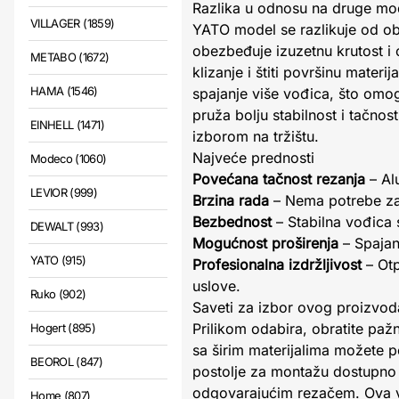
Razlika u odnosu na druge mo
VILLAGER (1859)
YATO model se razlikuje od ob
obezbeđuje izuzetnu krutost i 
METABO (1672)
klizanje i štiti površinu mater
HAMA (1546)
spajanje više vođica, što omog
pruža bolju stabilnost i tačno
EINHELL (1471)
izborom na tržištu.
Najveće prednosti
Modeco (1060)
Povećana tačnost rezanja
– Alu
LEVIOR (999)
Brzina rada
– Nema potrebe za
Bezbednost
– Stabilna vođica s
DEWALT (993)
Mogućnost proširenja
– Spajan
YATO (915)
Profesionalna izdržljivost
– Otp
uslove.
Ruko (902)
Saveti za izbor ovog proizvod
Prilikom odabira, obratite paž
Hogert (895)
sa širim materijalima možete p
BEOROL (847)
postolje za montažu dostupno
odgovarajućim rezačem. Ova vo
Home (807)