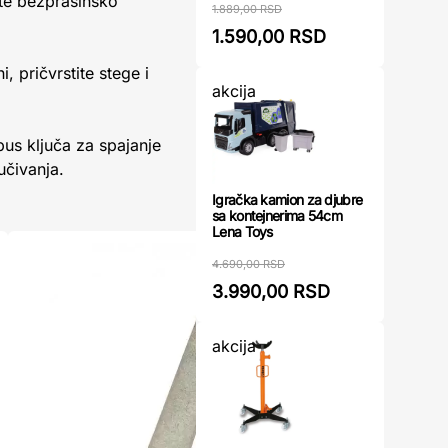
ate bezprašinsko
1.889,00 RSD
1.590,00 RSD
, pričvrstite stege i
akcija
us ključa za spajanje
učivanja.
Igračka kamion za djubre
sa kontejnerima 54cm
Lena Toys
4.690,00 RSD
3.990,00 RSD
akcija