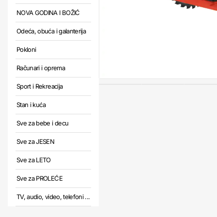
NOVA GODINA I BOŽIĆ
Odeća, obuća i galanterija
Pokloni
Računari i oprema
Sport i Rekreacija
Stan i kuća
Sve za bebe i decu
Sve za JESEN
Sve za LETO
Sve za PROLEĆE
TV, audio, video, telefoni ...