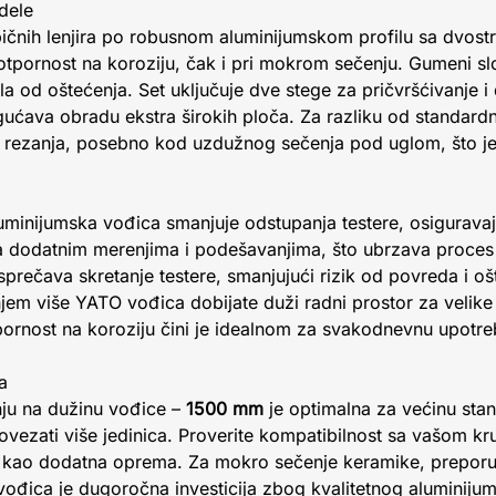
dele
ičnih lenjira po robusnom aluminijumskom profilu sa dvostr
otpornost na koroziju, čak i pri mokrom sečenju. Gumeni sl
ijala od oštećenja. Set uključuje dve stege za pričvršćivanje 
ućava obradu ekstra širokih ploča. Za razliku od standardn
st rezanja, posebno kod uzdužnog sečenja pod uglom, što je
minijumska vođica smanjuje odstupanja testere, osiguravajuć
 dodatnim merenjima i podešavanjima, što ubrzava proces
prečava skretanje testere, smanjujući rizik od povreda i oš
jem više YATO vođica dobijate duži radni prostor za velike
ornost na koroziju čini je idealnom za svakodnevnu upotreb
a
nju na dužinu vođice –
1500 mm
je optimalna za većinu stan
ovezati više jedinica. Proverite kompatibilnost sa vašom kr
 kao dodatna oprema. Za mokro sečenje keramike, preporu
đica je dugoročna investicija zbog kvalitetnog aluminijum