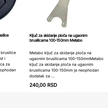
silice
Ključ za skidanje ploča na ugaonim
brusilicama 100-150mm Metabo
brusilice
Metabo ključ za skidanje ploča na
t i
ugaonim brusilicama 100-150mmMetabo
ica za
ključ za skidanje ploča na ugaonim
neophodan
brusilicama 100-150mm je neophodan
dodatak za ...
240,00 RSD