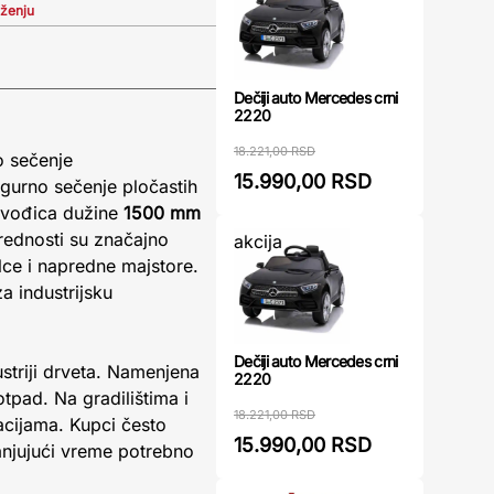
iženju
Dečiji auto Mercedes crni
2220
18.221,00 RSD
o sečenje
15.990,00 RSD
sigurno sečenje pločastih
a vođica dužine
1500 mm
ednosti su značajno
akcija
lce i napredne majstore.
a industrijsku
Dečiji auto Mercedes crni
ustriji drveta. Namenjena
2220
tpad. Na gradilištima i
18.221,00 RSD
acijama. Kupci često
15.990,00 RSD
manjujući vreme potrebno