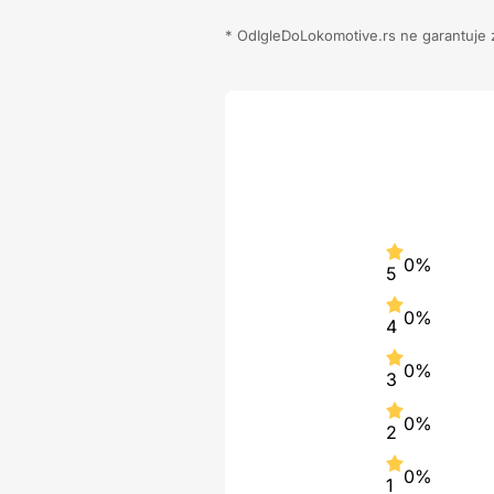
* OdIgleDoLokomotive.rs ne garantuje za
0%
5
0%
4
0%
3
0%
2
0%
1