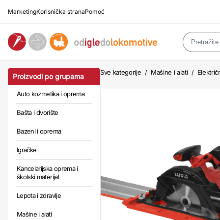
Marketing
Korisnička strana
Pomoć
Sve kategorije
/
Mašine i alati
/
Električn
Proizvodi po grupama
Auto kozmetika i oprema
Bašta i dvorište
Bazeni i oprema
Igračke
Kancelarijska oprema i
školski materijal
Lepota i zdravlje
Mašine i alati