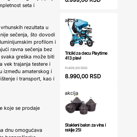
mpletnost seta i
akcija
 vrhunskih rezultata u
inije sečenja, što dovodi
aluminijumskim profilom i
jući ravna sečenja bez
Tricikl za decu Playtime
 svaka greška može biti
413 plavi
 vek trajanja testere i
11.405,00 RSD
ku između amaterskog i
8.990,00 RSD
tenje i transport, kao i
akcija
je koje se prodaje
Stakleni balon za vina i
a na dnu omogućava
rakije 25l