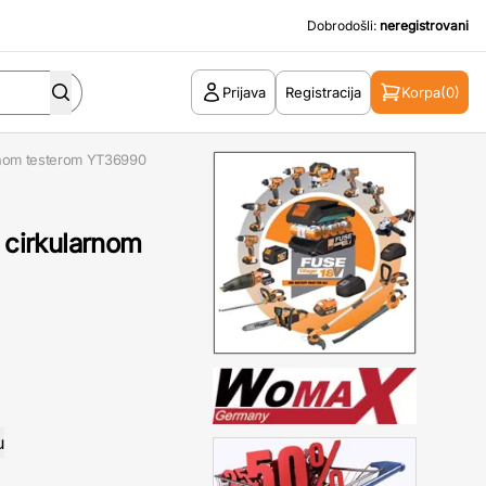
Dobrodošli:
neregistrovani
Prijava
Registracija
Korpa
(0)
arnom testerom YT36990
e cirkularnom