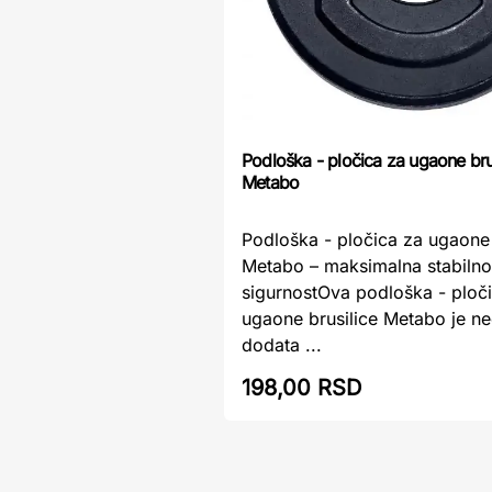
Podloška - pločica za ugaone bru
Metabo
Podloška - pločica za ugaone 
Metabo – maksimalna stabilnos
sigurnostOva podloška - ploč
ugaone brusilice Metabo je 
dodata ...
198,00 RSD