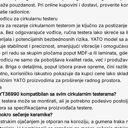
raže pouzdanost. Pri online kupovini i dostavi, proverite ko
aše radionice.
ođicu za cirkularnu testeru
ra za rezanje cirkularnom testerom je ključno za postizanje
la. Bez odgovarajuće vođice, ručna testera lako skreće sa l
erijala i potencijalnih bezbednosnih rizika. YATO model sa 
tabilnost i preciznost, smanjujući vibracije i omogućava
pri radu sa skupim pločama poput MDF-a ili laminata, gde
 vođicu ne samo da poboljšava kvalitet rada, već i produžava
. Briga o detaljima, poput izbora prave opreme, čini razli
tno, korisničko iskustvo pokazuje da kupci cene lako skladiš
ičnim YATO proizvodima za proširenje radnog prostora.
a
e YT36990 kompatibilan sa svim cirkularnim testerama?
 testera može se montirati, ali je potrebno podesivo postol
ra sa specifikacijama proizvođača testere.
 mokro sečenje keramike?
vostrukim ojačanjem je otporan na koroziju, a gumena trak