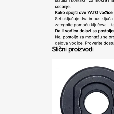
stabilan kontakt i za mokre m
sečenje.
Kako spojiti dve YATO vođice
Set uključuje dva imbus ključa 
zategnite pomoću ključeva – ta
Da li vođica dolazi sa postolj
Ne, postolje za montažu se pro
delova vođice. Proverite dost
Slični proizvodi