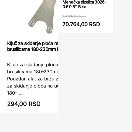
Menjačka dizalica 3026-
0.5 0.5T Beta
101.087,00 RSD
70.764,00 RSD
Ključ za skidanje ploča na ugaonim
Ključ za b
brusilicama 180-230mm Metabo
Ključ za skidanje ploča na ugaonim
Ključ za 
brusilicama 180-230mm Metabo –
Univerzal
Pouzdan alat za brzu zamenu diskaKljuč
diskovaKl
za skidanje ploča na ugaonim brusilicama
Levior je
180- ...
294,00 RSD
311,00 