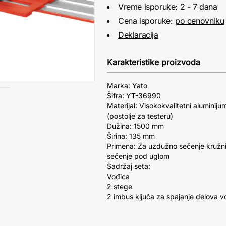
Vreme isporuke: 2 - 7 dana
Cena isporuke:
po cenovniku
Deklaracija
Karakteristike proizvoda
Marka: Yato
Šifra: YT-36990
Materijal: Visokokvalitetni aluminijum
(postolje za testeru)
Dužina: 1500 mm
Širina: 135 mm
Primena: Za uzdužno sečenje kružn
sečenje pod uglom
Sadržaj seta:
Vođica
2 stege
2 imbus ključa za spajanje delova v