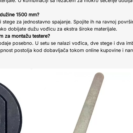
aterijale. U kombinaciji sa rezačem za mokro sečenje dobij
 dužine 1500 mm?
i stege za jednostavno spajanje. Spojite ih na ravnoj površini
ko dobijate dužu vođicu za ekstra široke materijale.
em za montažu testere?
daje posebno. U setu se nalazi vođica, dve stege i dva imb
upnost postolja kod dobavljača tokom online kupovine i nar