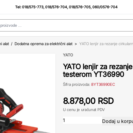
Tel:
018/575-773
,
018/576-704
,
018/576-705
,
060/0576-704
i alat
/
Dodatna oprema za električni alat
>
YATO lenjir za rezanje cirkul
YATO
YATO lenjir za rezanj
testerom YT36990
Šifra proizvoda:
8YT36990EC
8.878,00 RSD
U cenu je uračunat PDV