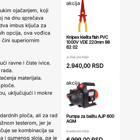
akcija
ukim ojačanjem, koji
oj na dnu sprečava
i dva imbus ključa za
ih opcija, ova vođica
Knipex klešta flah PVC
 čini superiornim
1000V VDE 220mm 98
62 02
3.798,00 RSD
i ravne i čiste ivice.
2.940,00 RSD
 rada.
tećenja materijala.
akcija
 ploče.
u, uključujući i mokre
dardnih ploča, ali za rad
Pumpa za baštu AJP 600
AGM
užnom testerom, jer je
čuje se kombinacija sa
9.449,00 RSD
a i gumenog sloja, pa je
6.999,00 RSD