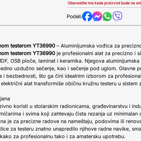
Obavestite me kada proizvod bude na sn
Podeli:
arnom testerom YT36990
– Aluminijumska vođica za precizn
arnom testerom YT36990
je profesionalni alat za precizno i 
, MDF, OSB ploče, laminat i keramika. Njegova aluminijumsk
edno uzdužno sečenje, kao i sečenje pod uglom. Glavne pr
a i bezbednosti, što ga čini idealnim izborom za profesiona
ktrični alat transformiše običnu kružnu testeru u sistem z
njena
zivno koristi u stolarskim radionicama, građevinarstvu i ind
mičarima i svima koji zahtevaju čista rezanja uz minimalan o
lna je za precizne radove na nameštaju, podovima ili renov
dilice za testeru znatno unapredilo njihove radne navike, s
 kako za profesionalnu tako i za amatersku upotrebu.