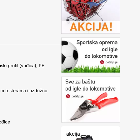
ski profil (vođica), PE
im testerama i uzdužno
ođice
akcija