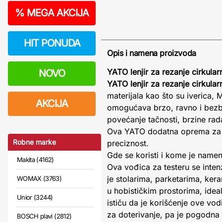
%
MEGA AKCIJA
HIT PONUDA
Opis i namena proizvoda
YATO lenjir za rezanje cirkul
NOVO
YATO lenjir za rezanje cirkul
materijala kao što su iverica
AKCIJA
omogućava brzo, ravno i bezb
povećanje tačnosti, brzine rad
Ova YATO dodatna oprema za ele
Robne marke
preciznost.
Gde se koristi i kome je name
Makita (4162)
Ova vođica za testeru se inten
je stolarima, parketarima, kera
WOMAX (3763)
u hobističkim prostorima, idea
Unior (3244)
ističu da je korišćenje ove vo
za doterivanje, pa je pogodna
BOSCH plavi (2812)