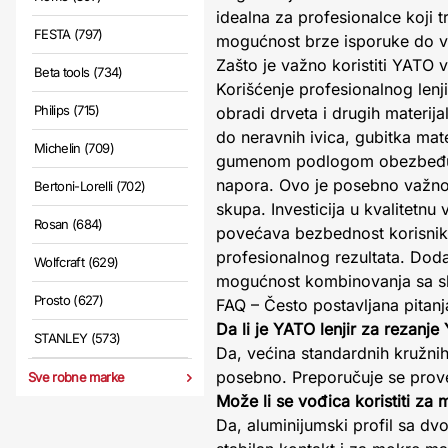
idealna za profesionalce koji t
FESTA (797)
mogućnost brze isporuke do v
Zašto je važno koristiti YATO v
Beta tools (734)
Korišćenje profesionalnog lenji
Philips (715)
obradi drveta i drugih materija
do neravnih ivica, gubitka mat
Michelin (709)
gumenom podlogom obezbeđuje s
napora. Ovo je posebno važno 
Bertoni-Lorelli (702)
skupa. Investicija u kvalitetnu
Rosan (684)
povećava bezbednost korisnika
profesionalnog rezultata. Doda
Wolfcraft (629)
mogućnost kombinovanja sa sl
Prosto (627)
FAQ – Često postavljana pitanj
Da li je YATO lenjir za rezanj
STANLEY (573)
Da, većina standardnih kružnih
posebno. Preporučuje se prove
Sve robne marke
Može li se vođica koristiti za
Da, aluminijumski profil sa d