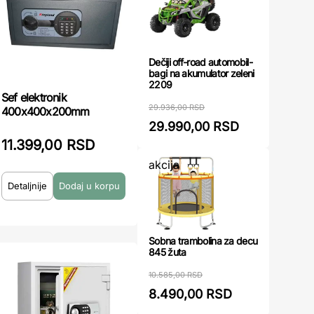
Dečiji off-road automobil-
bagi na akumulator zeleni
2209
Sef elektronik
29.936,00 RSD
400x400x200mm
29.990,00 RSD
11.399,00 RSD
akcija
Detaljnije
Sobna trambolina za decu
845 žuta
10.585,00 RSD
8.490,00 RSD