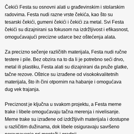
Čekići Festa su osnovni alati u građevinskim i stolarskim
radovima. Festa nudi razne vrste čekića, kao što su
tesarski čekići, gumeni čekići i čekići za metal. Svi Festa
čekići su dizajnirani sa fokusom na izdržljivost i efikasnost,
omogućavajući precizne udarce bez oštećenja alata.
Za precizno sečenje različitih materijala, Festa nudi ručne
testere i pile. Bez obzira na to da li je potrebno seći drvo,
metal ili plastiku, Festa alati su dizajnirani da pruže glatke,
tačne rezove. Oštrice su izrađene od visokokvalitetnih
materijala, što ih čini otpornim na habanje i omogućava
dug vek trajanja.
Preciznost je ključna u svakom projektu, a Festa merne
trake i libele omogućavaju tačna merenja i nivelisanje.
Merne trake su izrađene od izdržljivih materijala i dostupne
u različitim dužinama, dok libele osiguravaju savršeno