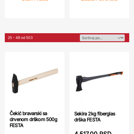
25 - 48 od 503
Čekić bravarski sa
Sekira 2kg fiberglas
drvenom drškom 500g
drška FESTA
FESTA
4.517,00 RSD