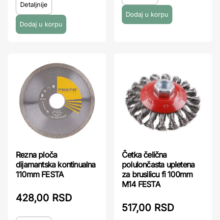
Detaljnije
Rezna ploča
Četka čelična
dijamantska kontinualna
polulončasta upletena
110mm FESTA
za brusilicu fi 100mm
M14 FESTA
428,00 RSD
517,00 RSD