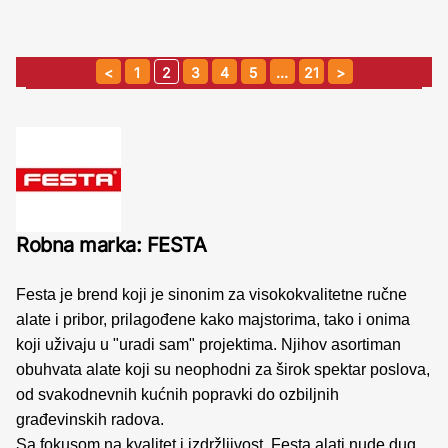
1
2
3
4
5
…
21
Robna marka: FESTA
Festa je brend koji je sinonim za visokokvalitetne ručne
alate i pribor, prilagođene kako majstorima, tako i onima
koji uživaju u "uradi sam" projektima. Njihov asortiman
obuhvata alate koji su neophodni za širok spektar poslova,
od svakodnevnih kućnih popravki do ozbiljnih
građevinskih radova.
Sa fokusom na kvalitet i izdržljivost, Festa alati nude dug