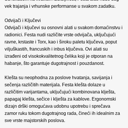
vek trajanja i vrhunske performanse u svakom zadatku.
Odvijači i Ključevi
Odvijači i ključevi su osnovni alati u svakom domaćinstvu i
radionici. Festa nudi različite vrste odvijača, uključujući
ravne, krstaste i Torx, kao i široku paletu ključeva, poput
viljuškastih, francuskih i inbus ključeva. Ovi alati su
izrađeni od visokokvalitetnog čelika koji je otporan na
habanje, što garantuje dugotrajnost i pouzdanost.
Klešta su neophodna za poslove hvatanja, savijanja i
sečenja različitih materijala. Festa klešta dolaze u
različitim varijantama, uključujući kombinovana klješta,
papagaj klešta, sečice i klješta za kablove. Ergonomski
dizajn drški omogućava udobnu upotrebu i sprečava
zamor ruku tokom dugotrajnog rada, čineći ih idealnim za
sve vrste majstorskih poslova.