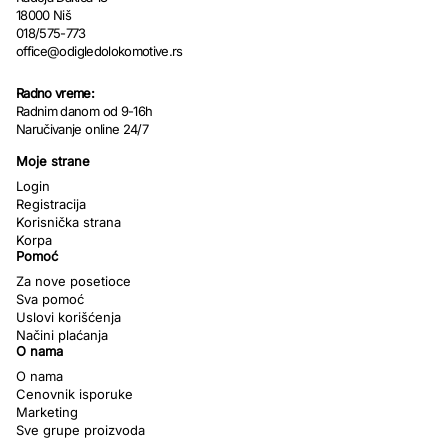
18000 Niš
018/575-773
office@odigledolokomotive.rs
Radno vreme:
Radnim danom od 9-16h
Naručivanje online 24/7
Moje strane
Login
Registracija
Korisnička strana
Korpa
Pomoć
Za nove posetioce
Sva pomoć
Uslovi korišćenja
Načini plaćanja
O nama
O nama
Cenovnik isporuke
Marketing
Sve grupe proizvoda