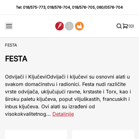
Tel:
018/575-773
,
018/576-704
,
018/576-705
,
060/0576-704
(0)
FESTA
FESTA
Odvijači i KljučeviOdvijači i ključevi su osnovni alati u
svakom domaćinstvu i radionici. Festa nudi različite
vrste odvijača, uključujući ravne, krstaste i Torx, kao i
široku paletu ključeva, poput viljuškastih, francuskih i
inbus ključeva. Ovi alati su izrađeni od
visokokvalitetnog...
Detaljnije