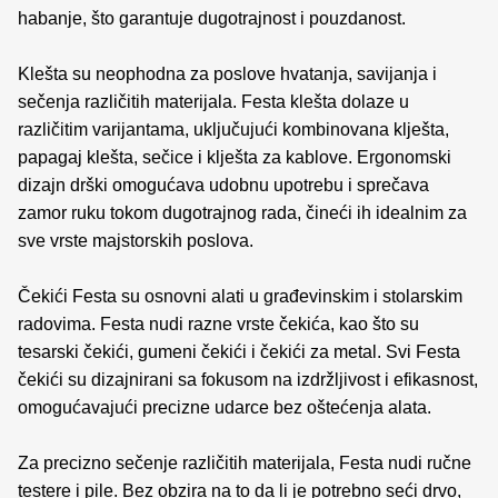
habanje, što garantuje dugotrajnost i pouzdanost.
Klešta su neophodna za poslove hvatanja, savijanja i
sečenja različitih materijala. Festa klešta dolaze u
različitim varijantama, uključujući kombinovana klješta,
papagaj klešta, sečice i klješta za kablove. Ergonomski
dizajn drški omogućava udobnu upotrebu i sprečava
zamor ruku tokom dugotrajnog rada, čineći ih idealnim za
sve vrste majstorskih poslova.
Čekići Festa su osnovni alati u građevinskim i stolarskim
radovima. Festa nudi razne vrste čekića, kao što su
tesarski čekići, gumeni čekići i čekići za metal. Svi Festa
čekići su dizajnirani sa fokusom na izdržljivost i efikasnost,
omogućavajući precizne udarce bez oštećenja alata.
Za precizno sečenje različitih materijala, Festa nudi ručne
testere i pile. Bez obzira na to da li je potrebno seći drvo,