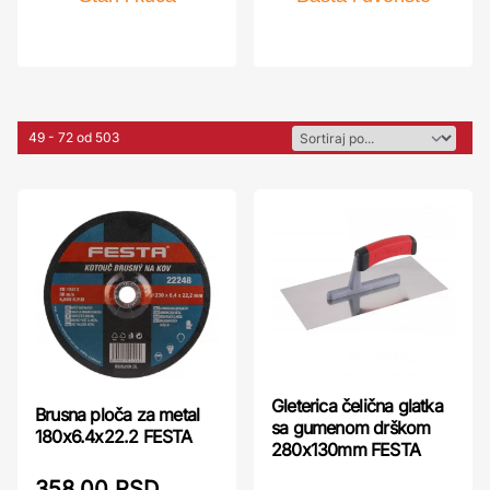
49 - 72 od 503
Gleterica čelična glatka
Brusna ploča za metal
sa gumenom drškom
180x6.4x22.2 FESTA
280x130mm FESTA
358,00 RSD