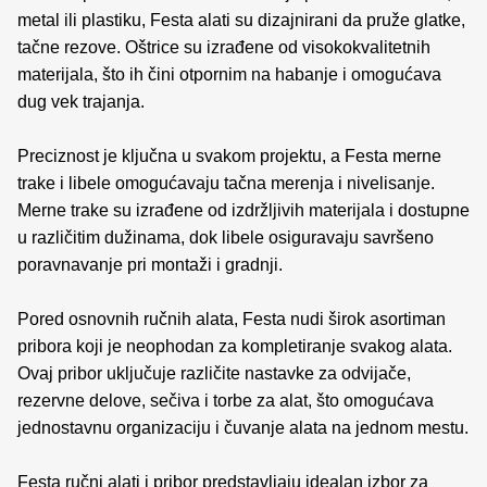
metal ili plastiku, Festa alati su dizajnirani da pruže glatke,
tačne rezove. Oštrice su izrađene od visokokvalitetnih
materijala, što ih čini otpornim na habanje i omogućava
dug vek trajanja.
Preciznost je ključna u svakom projektu, a Festa merne
trake i libele omogućavaju tačna merenja i nivelisanje.
Merne trake su izrađene od izdržljivih materijala i dostupne
u različitim dužinama, dok libele osiguravaju savršeno
poravnavanje pri montaži i gradnji.
Pored osnovnih ručnih alata, Festa nudi širok asortiman
pribora koji je neophodan za kompletiranje svakog alata.
Ovaj pribor uključuje različite nastavke za odvijače,
rezervne delove, sečiva i torbe za alat, što omogućava
jednostavnu organizaciju i čuvanje alata na jednom mestu.
Festa ručni alati i pribor predstavljaju idealan izbor za