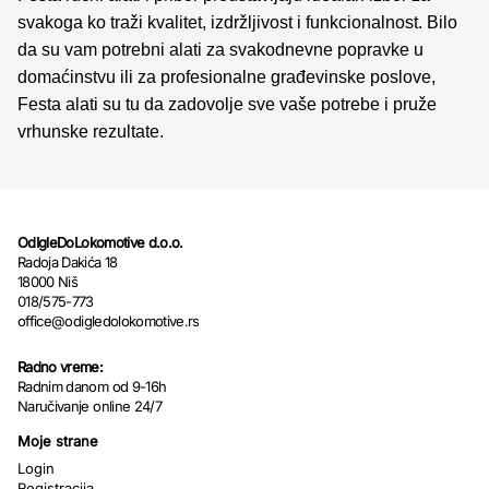
svakoga ko traži kvalitet, izdržljivost i funkcionalnost. Bilo
da su vam potrebni alati za svakodnevne popravke u
domaćinstvu ili za profesionalne građevinske poslove,
Festa alati su tu da zadovolje sve vaše potrebe i pruže
vrhunske rezultate.
OdIgleDoLokomotive d.o.o.
Radoja Dakića 18
18000 Niš
018/575-773
office@odigledolokomotive.rs
Radno vreme:
Radnim danom od 9-16h
Naručivanje online 24/7
Moje strane
Login
Registracija