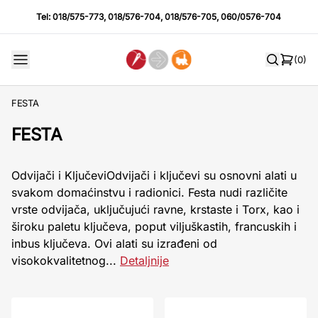
Tel:
018/575-773
,
018/576-704
,
018/576-705
,
060/0576-704
(0)
FESTA
FESTA
Odvijači i KljučeviOdvijači i ključevi su osnovni alati u
svakom domaćinstvu i radionici. Festa nudi različite
vrste odvijača, uključujući ravne, krstaste i Torx, kao i
široku paletu ključeva, poput viljuškastih, francuskih i
inbus ključeva. Ovi alati su izrađeni od
visokokvalitetnog...
Detaljnije