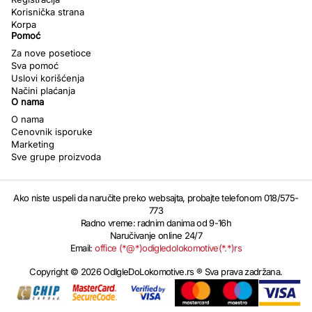
Korisnička strana
Korpa
Pomoć
Za nove posetioce
Sva pomoć
Uslovi korišćenja
Načini plaćanja
O nama
O nama
Cenovnik isporuke
Marketing
Sve grupe proizvoda
Ako niste uspeli da naručite preko websajta, probajte telefonom 018/575-
773
Radno vreme: radnim danima od 9-16h
Naručivanje online 24/7
Email:
office (*@*)odigledolokomotive(*.*)rs
Copyright © 2026 OdIgleDoLokomotive.rs ® Sva prava zadržana.