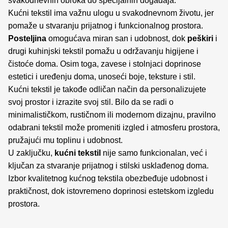
svakodnevnih obroka do specijalnih događaja.
Kućni tekstil ima važnu ulogu u svakodnevnom životu, jer
pomaže u stvaranju prijatnog i funkcionalnog prostora.
Posteljina
omogućava miran san i udobnost, dok
peškiri
i
drugi kuhinjski tekstil pomažu u održavanju higijene i
čistoće doma. Osim toga, zavese i stolnjaci doprinose
estetici i uređenju doma, unoseći boje, teksture i stil.
Kućni tekstil je takođe odličan način da personalizujete
svoj prostor i izrazite svoj stil. Bilo da se radi o
minimalističkom, rustičnom ili modernom dizajnu, pravilno
odabrani tekstil može promeniti izgled i atmosferu prostora,
pružajući mu toplinu i udobnost.
U zaključku,
kućni tekstil
nije samo funkcionalan, već i
ključan za stvaranje prijatnog i stilski usklađenog doma.
Izbor kvalitetnog kućnog tekstila obezbeđuje udobnost i
praktičnost, dok istovremeno doprinosi estetskom izgledu
prostora.