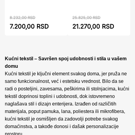
8.232,00 RSD
25.825,00 RSD
7.200,00 RSD
21.270,00 RSD
Kućni tekstil – Savršen spoj udobnosti i stila u vašem
domu
Kućni tekstil je ključni element svakog doma, jer pruža ne
samo funkcionalnost, već i estetsku vrednost. Bilo da se
radi o posteljini, zavesama, peškirima ili stolnjacima, kućni
tekstil doprinosi toplini i udobnosti, dok istovremeno
naglašava stil i dizajn enterijera. Izrađen od različitih
materijala, poput pamuka, lana, poliestera ili mikrofibera,
kućni tekstil je osmišljen da zadovolji potrebe svakog
domaćinstva, a takođe donosi i dašak personalizacije
prostoru.