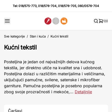
Tel:
018/575-773
,
018/576-704
,
018/576-705
,
060/0576-704
(0)
Sve kategorije
/
Stan i kuća
/
Kućni tekstil
Kućni tekstil
Posteljina je jedan od najvažnijih delova kućnog
tekstila, jer direktno utiče na kvalitet sna i udobnost.
Posteljina dolazi u različitim materijalima i veličinama,
uključujući pamučne, svilene, satenske i mikrofiber
garniture. Pamučna posteljina je posebno popularna
zbog svoje prozračnosti i mekoće,...
Detaljnije
Čaršavi