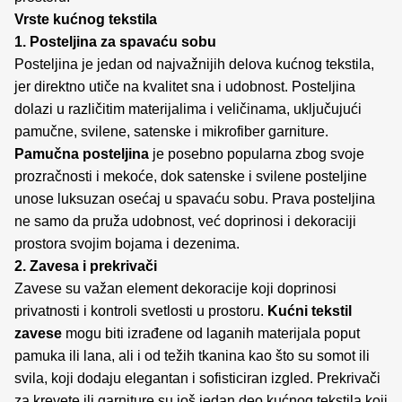
Vrste kućnog tekstila
1. Posteljina za spavaću sobu
Posteljina je jedan od najvažnijih delova kućnog tekstila,
jer direktno utiče na kvalitet sna i udobnost. Posteljina
dolazi u različitim materijalima i veličinama, uključujući
pamučne, svilene, satenske i mikrofiber garniture.
Pamučna posteljina
je posebno popularna zbog svoje
prozračnosti i mekoće, dok satenske i svilene posteljine
unose luksuzan osećaj u spavaću sobu. Prava posteljina
ne samo da pruža udobnost, već doprinosi i dekoraciji
prostora svojim bojama i dezenima.
2. Zavesa i prekrivači
Zavese su važan element dekoracije koji doprinosi
privatnosti i kontroli svetlosti u prostoru.
Kućni tekstil
zavese
mogu biti izrađene od laganih materijala poput
pamuka ili lana, ali i od težih tkanina kao što su somot ili
svila, koji dodaju elegantan i sofisticiran izgled. Prekrivači
za krevete ili garniture su još jedan deo kućnog tekstila koji