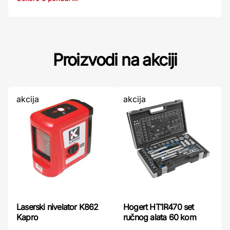
Proizvodi na akciji
akcija
akcija
Laserski nivelator K862
Hogert HT1R470 set
Kapro
ručnog alata 60 kom