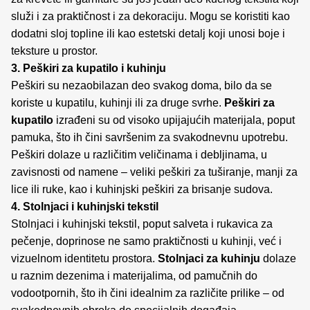
služi i za praktičnost i za dekoraciju. Mogu se koristiti kao
dodatni sloj topline ili kao estetski detalj koji unosi boje i
teksture u prostor.
3. Peškiri za kupatilo i kuhinju
Peškiri su nezaobilazan deo svakog doma, bilo da se
koriste u kupatilu, kuhinji ili za druge svrhe.
Peškiri za
kupatilo
izrađeni su od visoko upijajućih materijala, poput
pamuka, što ih čini savršenim za svakodnevnu upotrebu.
Peškiri dolaze u različitim veličinama i debljinama, u
zavisnosti od namene – veliki peškiri za tuširanje, manji za
lice ili ruke, kao i kuhinjski peškiri za brisanje sudova.
4. Stolnjaci i kuhinjski tekstil
Stolnjaci i kuhinjski tekstil, poput salveta i rukavica za
pečenje, doprinose ne samo praktičnosti u kuhinji, već i
vizuelnom identitetu prostora.
Stolnjaci za kuhinju
dolaze
u raznim dezenima i materijalima, od pamučnih do
vodootpornih, što ih čini idealnim za različite prilike – od