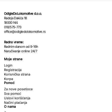
OdIgleDoLokomotive d.o.o.
Radoja Dakića 18
18000 Niš
018/575-773
office@odigledolokomotive.rs
Radno vreme:
Radnim danom od 9-16h
Naručivanje online 24/7
Moje strane
Login
Registracija
Korisnička strana
Korpa
Pomoć
Za nove posetioce
Sva pomoć
Uslovi korišćenja
Načini plaćanja
O nama