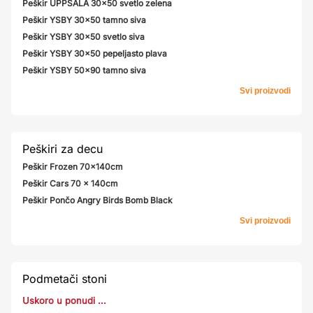
Peškir UPPSALA 30x50 svetlo zelena
Peškir YSBY 30x50 tamno siva
Peškir YSBY 30x50 svetlo siva
Peškir YSBY 30x50 pepeljasto plava
Peškir YSBY 50x90 tamno siva
Svi proizvodi
Peškiri za decu
Peškir Frozen 70x140cm
Peškir Cars 70 x 140cm
Peškir Pončo Angry Birds Bomb Black
Svi proizvodi
Podmetači stoni
Uskoro u ponudi ...