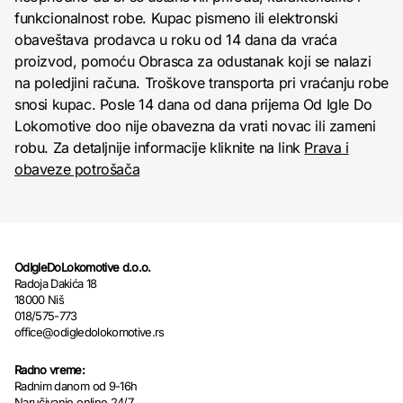
funkcionalnost robe. Kupac pismeno ili elektronski
obaveštava prodavca u roku od 14 dana da vraća
proizvod, pomoću Obrasca za odustanak koji se nalazi
na poledjini računa. Troškove transporta pri vraćanju robe
snosi kupac. Posle 14 dana od dana prijema Od Igle Do
Lokomotive doo nije obavezna da vrati novac ili zameni
robu. Za detaljnije informacije kliknite na link
Prava i
obaveze potrošača
OdIgleDoLokomotive d.o.o.
Radoja Dakića 18
18000 Niš
018/575-773
office@odigledolokomotive.rs
Radno vreme:
Radnim danom od 9-16h
Naručivanje online 24/7