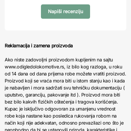
Napiši recenziju
Reklamacija i zamena proizvoda
Ako niste zadovoljni proizvodom kupljenim na sajtu
www.odigledolokomotive.rs, iz bilo kog razloga, u roku
od 14 dana od dana prijema robe možete vratiti proizvod.
Proizvod koji se vraća mora biti u istom stanju kao i kada
je nabavljen i mora sadržati svu tehničku dokumentaciju (
uputstvo, garanciju, pakovanje itd ). Proizvod mora biti
bez bilo kakvih fizičkih oštećenja i tragova korišćenja.
Kupac je isključivo odgovoran za umanjenu vrednost
robe koja nastane kao posledica rukovanja robom na
način koji nije adekvatan, odnosno prevazilazi ono što je
neophodno da bi se ustanovili priroda, karakteristike i