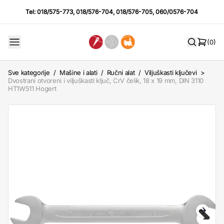
Tel:
018/575-773
,
018/576-704
,
018/576-705
,
060/0576-704
(0)
Sve kategorije
/
Mašine i alati
/
Ručni alat
/
Viljuškasti ključevi
>
Dvostrani otvoreni i viljuškasti ključ, CrV čelik, 18 x 19 mm, DIN 3110
HT1W511 Hogert