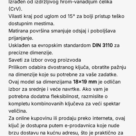
Izrađen od izdržljivog hrom-vanadijum čelika
(CrV).
Vilasti kraj pod uglom od 15° za bolji pristup teško
dostupnim mestima.
Matirana površina smanjuje odsjaj i poboljšava
prijanjanje.
Usklađen sa evropskim standardom
DIN 3110
za
precizne dimenzije.
Saveti za izbor ovog proizvoda
Prilikom odabira dvostranog ključa, obratite pažnju
na dimenzije koje su potrebne za vaše zadatke.
Ovaj model sa dimenzijama
18x19 mm
je odličan
izbor za srednje i veće navrtke. Ako vam je
potrebna dodatna fleksibilnost, razmislite o
kompletu kombinovanih ključeva za veći spektar
veličina.
Za online kupovinu ili prodaju preko interneta, ovaj
ključ je dostupna putem e-prodavnica koje nude
brzu dostavu na kućnu adresu, što je praktično za