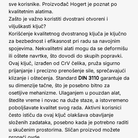
sve korisnike. Proizvođač Hogert je poznat po
kvalitetnim alatima.
Zašto je važno koristiti dvostrani otvoreni i
viljuškasti ključ?
Korišćenje kvalitetnog dvostranog ključa je ključno
za bezbednost i efikasnost pri radu sa navojnim
spojevima. Nekvalitetni alati mogu da se deformišu
ili oštete navrtke, što dovodi do skupih popravki.
Ovaj ključ, izrađen od CrV čelika, pruža sigurno
prijanjanje i precizno prenošenje sile, sprečavajući
klizanje i oštećenja. Standard
DIN 3110
garantuje da
su dimenzije tačne, što je posebno bitno za
osetljive mehanizme. Ulaganjem u pouzdan alat,
štedite vreme i novac na duže staze, a istovremeno
poboljšavate kvalitet svog rada. Aktivni korisnici
često ističu da ovaj ključ olakšava obavljanje
složenih zadataka, posebno kada je potrebno raditi
u skučenim prostorima. Sličan proizvod možete
pronaći ovde.