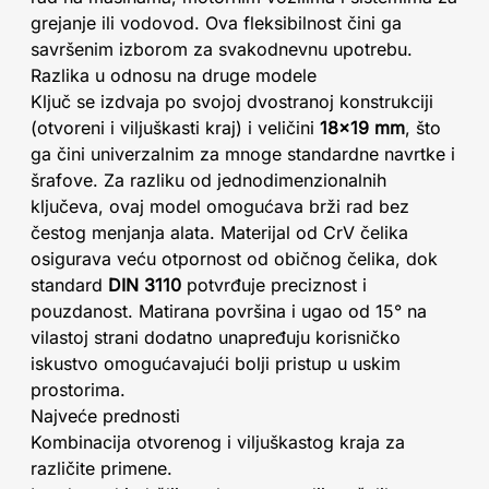
grejanje ili vodovod. Ova fleksibilnost čini ga
savršenim izborom za svakodnevnu upotrebu.
Razlika u odnosu na druge modele
Ključ se izdvaja po svojoj dvostranoj konstrukciji
(otvoreni i viljuškasti kraj) i veličini
18x19 mm
, što
ga čini univerzalnim za mnoge standardne navrtke i
šrafove. Za razliku od jednodimenzionalnih
ključeva, ovaj model omogućava brži rad bez
čestog menjanja alata. Materijal od CrV čelika
osigurava veću otpornost od običnog čelika, dok
standard
DIN 3110
potvrđuje preciznost i
pouzdanost. Matirana površina i ugao od 15° na
vilastoj strani dodatno unapređuju korisničko
iskustvo omogućavajući bolji pristup u uskim
prostorima.
Najveće prednosti
Kombinacija otvorenog i viljuškastog kraja za
različite primene.