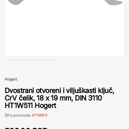
Hogert
Dvostrani otvoreni i viljuškasti ključ,
CrV čelik, 18 x 19 mm, DIN 3110
HT1W511 Hogert
Šifra proizvoda:
HT1W511