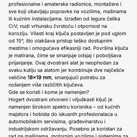
profesionalne i amaterske radionice, montažere i
sve koji obavljaju popravke na vozilima, mašinama
ili kućnim instalacijama. Izrađen od legure čelika
CrV, nudi vrhunsku čvrstoću i otpornost na
koroziju. Vilasti kraj ključa postavljen je pod uglom
od 15°, što olakšava pristup teško dostupnim
mestima i omogućava efikasniji rad. Površina ključa
je matirana, čime se smanjuje odsjaj i poboljšava
prijanjanje. Ovaj dvostrani alat je neophodan za
svaku kutiju sa alatom jer kombinuje dve najčešće
veličine
18x19 mm
, smanjujući potrebu za
nošenjem više različitih ključeva.
Gde se koristi i kome je namenjen?
Hogert dvostrani otvoreni i viljuškasti ključ je
namenjen širokom spektru korisnika – od kućnih
majstora i hobista do iskusnih profesionalaca u
automobilskim servisima, građevinarstvu i
industrijskom održavanju. Posebno je koristan za
rad na mašinama, motornim vozilima i sistemima za