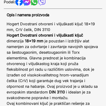
Podeli:
Opis i namena proizvoda
Hogert Dvostrani otvoreni i viljuškasti ključ 18x19
mm, CrV čelik, DIN 3110
Hogert Dvostrani otvoreni i viljuškasti ključ
dimenzija
18x19 mm
je pouzdan i izdržljiv alat
namenjen za odvrtanje i zavrtanje navojnih spojeva
sa šestougaonim, desetougaonim ili Torx
elementima. Glavna prednost je kombinacija
otvorenog i viljuškastog kraja koji pruža
fleksibilnost pri radu u različitim uslovima, dok je
izrađen od visokokvalitetnog hrom-vanadijum
čelika (CrV) koji garantuje dug vek trajanja i
otpornost na habanje. Ovaj proizvod je u skladu sa
evropskim standardom
DIN 3110
i idealan je za
svakodnevne popravke i montažu.
Ovaj kombinovani ključ je praktičan rešenje za