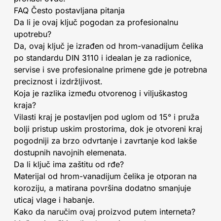
FAQ Često postavljana pitanja
Da li je ovaj ključ pogodan za profesionalnu
upotrebu?
Da, ovaj ključ je izrađen od hrom-vanadijum čelika
po standardu DIN 3110 i idealan je za radionice,
servise i sve profesionalne primene gde je potrebna
preciznost i izdržljivost.
Koja je razlika između otvorenog i viljuškastog
kraja?
Vilasti kraj je postavljen pod uglom od 15° i pruža
bolji pristup uskim prostorima, dok je otvoreni kraj
pogodniji za brzo odvrtanje i zavrtanje kod lakše
dostupnih navojnih elemenata.
Da li ključ ima zaštitu od rđe?
Materijal od hrom-vanadijum čelika je otporan na
koroziju, a matirana površina dodatno smanjuje
uticaj vlage i habanje.
Kako da naručim ovaj proizvod putem interneta?