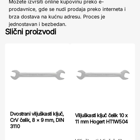
Možete izvršiti online kupovinu preko e-
prodavnice, gde se nudi prodaja preko interneta i
brza dostava na kućnu adresu. Proces je
jednostavan i bezbedan.
Slični proizvodi
Dvostrani viljuškasti ključ,
Viljuškasti ključ čelik 10 x
CrV čelik, 8 × 9 mm, DIN
11 mm Hogert HT1W504
3110