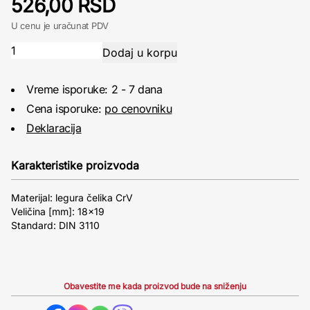
526,00 RSD
U cenu je uračunat PDV
Vreme isporuke: 2 - 7 dana
Cena isporuke:
po cenovniku
Deklaracija
Karakteristike proizvoda
Materijal: legura čelika CrV
Veličina [mm]: 18×19
Standard: DIN 3110
Obavestite me kada proizvod bude na sniženju