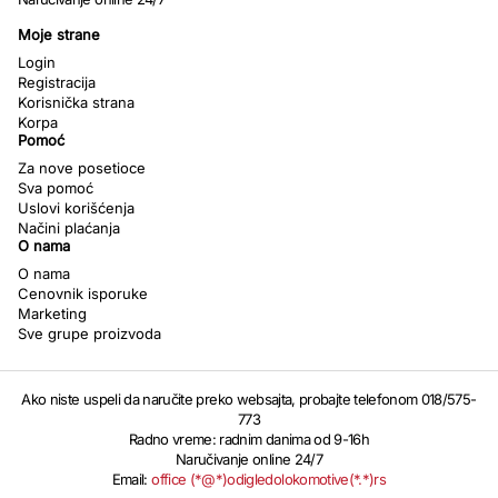
Moje strane
Login
Registracija
Korisnička strana
Korpa
Pomoć
Za nove posetioce
Sva pomoć
Uslovi korišćenja
Načini plaćanja
O nama
O nama
Cenovnik isporuke
Marketing
Sve grupe proizvoda
Ako niste uspeli da naručite preko websajta, probajte telefonom 018/575-
773
Radno vreme: radnim danima od 9-16h
Naručivanje online 24/7
Email:
office (*@*)odigledolokomotive(*.*)rs