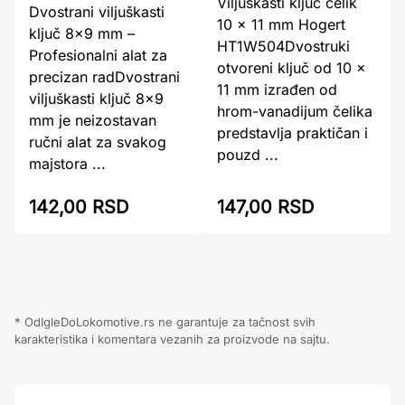
Viljuškasti ključ čelik
Dvostrani viljuškasti
10 x 11 mm Hogert
ključ 8x9 mm –
HT1W504Dvostruki
Profesionalni alat za
otvoreni ključ od 10 x
precizan radDvostrani
11 mm izrađen od
viljuškasti ključ 8×9
hrom-vanadijum čelika
mm je neizostavan
predstavlja praktičan i
ručni alat za svakog
pouzd ...
majstora ...
142,00 RSD
147,00 RSD
* OdIgleDoLokomotive.rs ne garantuje za tačnost svih
karakteristika i komentara vezanih za proizvode na sajtu.