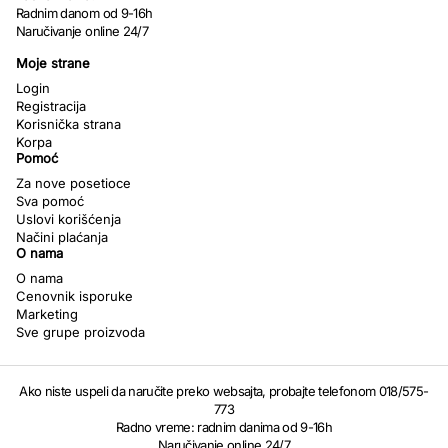
Radnim danom od 9-16h
Naručivanje online 24/7
Moje strane
Login
Registracija
Korisnička strana
Korpa
Pomoć
Za nove posetioce
Sva pomoć
Uslovi korišćenja
Načini plaćanja
O nama
O nama
Cenovnik isporuke
Marketing
Sve grupe proizvoda
Ako niste uspeli da naručite preko websajta, probajte telefonom 018/575-
773
Radno vreme: radnim danima od 9-16h
Naručivanje online 24/7