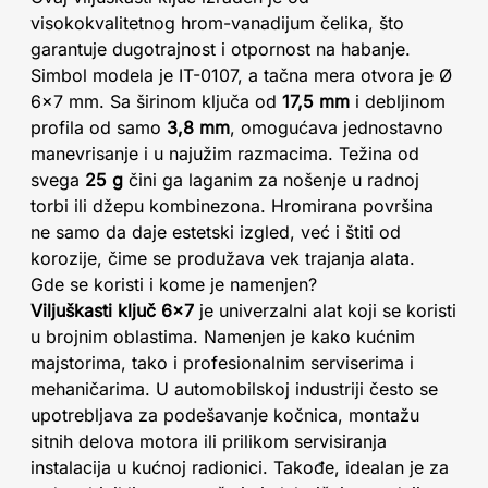
visokokvalitetnog hrom-vanadijum čelika, što
garantuje dugotrajnost i otpornost na habanje.
Simbol modela je IT-0107, a tačna mera otvora je Ø
6x7 mm. Sa širinom ključa od
17,5 mm
i debljinom
profila od samo
3,8 mm
, omogućava jednostavno
manevrisanje i u najužim razmacima. Težina od
svega
25 g
čini ga laganim za nošenje u radnoj
torbi ili džepu kombinezona. Hromirana površina
ne samo da daje estetski izgled, već i štiti od
korozije, čime se produžava vek trajanja alata.
Gde se koristi i kome je namenjen?
Viljuškasti ključ 6x7
je univerzalni alat koji se koristi
u brojnim oblastima. Namenjen je kako kućnim
majstorima, tako i profesionalnim serviserima i
mehaničarima. U automobilskoj industriji često se
upotrebljava za podešavanje kočnica, montažu
sitnih delova motora ili prilikom servisiranja
instalacija u kućnoj radionici. Takođe, idealan je za