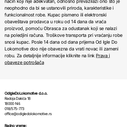
način koji nije adekvatan, odnosno prevazilazi ono što je
neophodno da bi se ustanovili priroda, karakteristike i
funkcionalnost robe. Kupac pismeno ili elektronski
obaveštava prodavca u roku od 14 dana da vraća
proizvod, pomoću Obrasca za odustanak koji se nalazi
na poledjini računa. Troškove transporta pri vraćanju robe
snosi kupac. Posle 14 dana od dana prijema Od Igle Do
Lokomotive doo nije obavezna da vrati novac ili zameni
robu. Za detaljnije informacije kliknite na link
Prava i
obaveze potrošača
OdIgleDoLokomotive d.o.o.
Radoja Dakića 18
18000 Niš
018/575-773
office@odigledolokomotive.rs
Radno vreme: