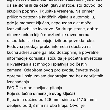
da se slomi ili da ošteti glavu matice, što dovodi do
skupljih popravki i gubitka vremena. Na primer,
prilikom zatezanja kritičnih vijaka u automobilu,
gde je moment ključan, nepouzdan alat može
izazvati ozbiljne kvarove. Sa druge strane, dobro
dimenzioniran ključ obezbeđuje ravnomernu
raspodelu sile i smanjuje rizik od povreda ruku.
Redovna prodaja preko interneta i dostava na
kućnu adresu čine ga lako dostupnim, a povratne
informacije korisnika ističu da je početna investicija
u kvalitetan alat mnogo isplativija od čestih
zamena. Odabirom ovog proizvoda, čuvate svoju
opremu i osiguravate dugotrajan rad bez neprijatnih
iznenađenja.
FAQ Često postavljana pitanja
Koje su tačne dimenzije ovog ključa?
Ključ ima dužinu od 128 mm, širinu od 17,5 mm i
debljinu od 3,8 mm na oba kraja. Otvor je