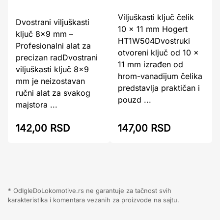
Viljuškasti ključ čelik
Dvostrani viljuškasti
10 x 11 mm Hogert
ključ 8x9 mm –
HT1W504Dvostruki
Profesionalni alat za
otvoreni ključ od 10 x
precizan radDvostrani
11 mm izrađen od
viljuškasti ključ 8×9
hrom-vanadijum čelika
mm je neizostavan
predstavlja praktičan i
ručni alat za svakog
pouzd ...
majstora ...
142,00 RSD
147,00 RSD
* OdIgleDoLokomotive.rs ne garantuje za tačnost svih
karakteristika i komentara vezanih za proizvode na sajtu.