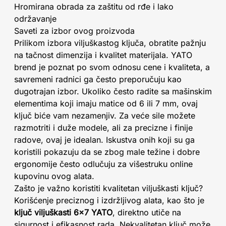
Hromirana obrada za zaštitu od rđe i lako
održavanje
Saveti za izbor ovog proizvoda
Prilikom izbora viljuškastog ključa, obratite pažnju
na tačnost dimenzija i kvalitet materijala. YATO
brend je poznat po svom odnosu cene i kvaliteta, a
savremeni radnici ga često preporučuju kao
dugotrajan izbor. Ukoliko često radite sa mašinskim
elementima koji imaju matice od 6 ili 7 mm, ovaj
ključ biće vam nezamenjiv. Za veće sile možete
razmotriti i duže modele, ali za precizne i finije
radove, ovaj je idealan. Iskustva onih koji su ga
koristili pokazuju da se zbog male težine i dobre
ergonomije često odlučuju za višestruku online
kupovinu ovog alata.
Zašto je važno koristiti kvalitetan viljuškasti ključ?
Korišćenje preciznog i izdržljivog alata, kao što je
ključ viljuškasti 6x7 YATO
, direktno utiče na
sigurnost i efikasnost rada. Nekvalitetan ključ može