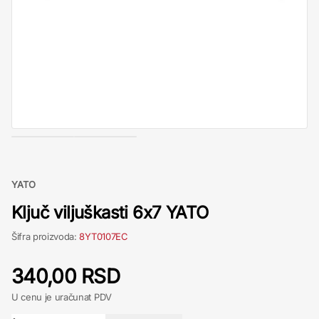
YATO
Ključ viljuškasti 6x7 YATO
Šifra proizvoda:
8YT0107EC
340,00 RSD
U cenu je uračunat PDV