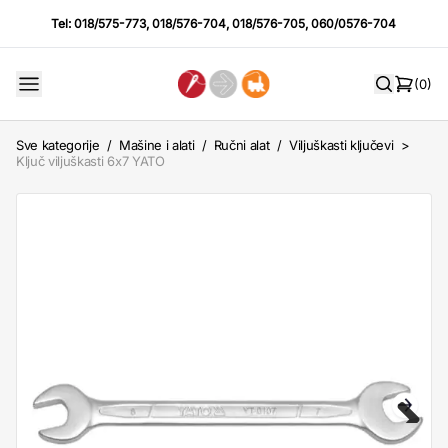
Tel:
018/575-773
,
018/576-704
,
018/576-705
,
060/0576-704
(0)
Sve kategorije
/
Mašine i alati
/
Ručni alat
/
Viljuškasti ključevi
>
Ključ viljuškasti 6x7 YATO