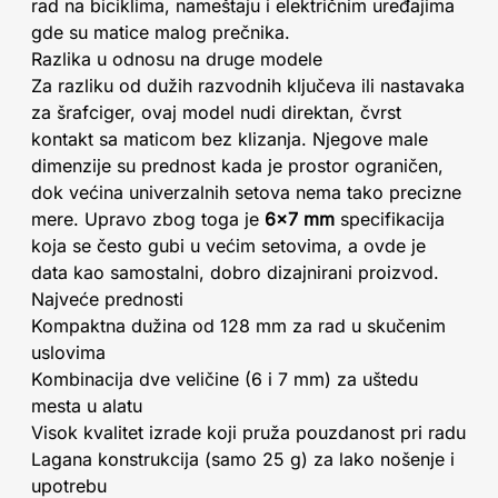
rad na biciklima, nameštaju i električnim uređajima
gde su matice malog prečnika.
Razlika u odnosu na druge modele
Za razliku od dužih razvodnih ključeva ili nastavaka
za šrafciger, ovaj model nudi direktan, čvrst
kontakt sa maticom bez klizanja. Njegove male
dimenzije su prednost kada je prostor ograničen,
dok većina univerzalnih setova nema tako precizne
mere. Upravo zbog toga je
6x7 mm
specifikacija
koja se često gubi u većim setovima, a ovde je
data kao samostalni, dobro dizajnirani proizvod.
Najveće prednosti
Kompaktna dužina od 128 mm za rad u skučenim
uslovima
Kombinacija dve veličine (6 i 7 mm) za uštedu
mesta u alatu
Visok kvalitet izrade koji pruža pouzdanost pri radu
Lagana konstrukcija (samo 25 g) za lako nošenje i
upotrebu