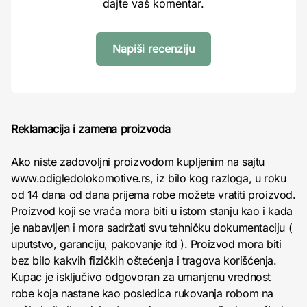
dajte vaš komentar.
Napiši recenziju
Reklamacija i zamena proizvoda
Ako niste zadovoljni proizvodom kupljenim na sajtu
www.odigledolokomotive.rs, iz bilo kog razloga, u roku
od 14 dana od dana prijema robe možete vratiti proizvod.
Proizvod koji se vraća mora biti u istom stanju kao i kada
je nabavljen i mora sadržati svu tehničku dokumentaciju (
uputstvo, garanciju, pakovanje itd ). Proizvod mora biti
bez bilo kakvih fizičkih oštećenja i tragova korišćenja.
Kupac je isključivo odgovoran za umanjenu vrednost
robe koja nastane kao posledica rukovanja robom na