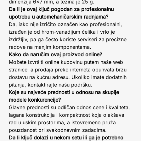
dimenzija 6x7 mm, a težina je 25 g.
Da li je ovaj ključ pogodan za profesionalnu
upotrebu u automehaničarskim radnjama?
Da, iako nije izričito označen kao profesionalni,
izrađen je od hrom-vanadijum čelika i vrlo je
izdržljiv, pa ga često koriste serviseri za precizne
radove na manjim komponentama.
Kako da naručim ovaj proizvod online?
Možete izvršiti online kupovinu putem naše web
stranice, a prodaja preko interneta obuhvata brzu
dostavu na kućnu adresu. Ukoliko imate dodatnih
pitanja, kontaktirajte našu podršku.
Koje su najveće prednosti u odnosu na skuplje
modele konkurencije?
Glavne prednosti su odličan odnos cene i kvaliteta,
lagana konstrukcija i kompaktnost koja olakšava
rad u uskim prostorima, a istovremeno pruža
pouzdanost pri svakodnevnim zadacima.
Da li ključ dolazi u nekom setu ili ga je potrebno