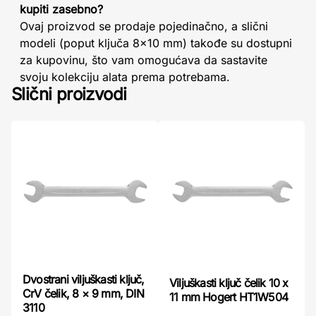
kupiti zasebno?
Ovaj proizvod se prodaje pojedinačno, a slični
modeli (poput ključa 8x10 mm) takođe su dostupni
za kupovinu, što vam omogućava da sastavite
svoju kolekciju alata prema potrebama.
Slični proizvodi
Dvostrani viljuškasti ključ,
Viljuškasti ključ čelik 10 x
CrV čelik, 8 × 9 mm, DIN
11 mm Hogert HT1W504
3110