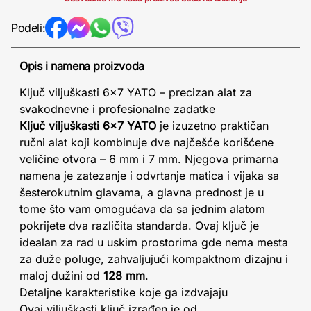
Podeli:
Opis i namena proizvoda
Ključ viljuškasti 6x7 YATO – precizan alat za
svakodnevne i profesionalne zadatke
Ključ viljuškasti 6x7 YATO
je izuzetno praktičan
ručni alat koji kombinuje dve najčešće korišćene
veličine otvora – 6 mm i 7 mm. Njegova primarna
namena je zatezanje i odvrtanje matica i vijaka sa
šesterokutnim glavama, a glavna prednost je u
tome što vam omogućava da sa jednim alatom
pokrijete dva različita standarda. Ovaj ključ je
idealan za rad u uskim prostorima gde nema mesta
za duže poluge, zahvaljujući kompaktnom dizajnu i
maloj dužini od
128 mm
.
Detaljne karakteristike koje ga izdvajaju
Ovaj viljuškasti ključ izrađen je od