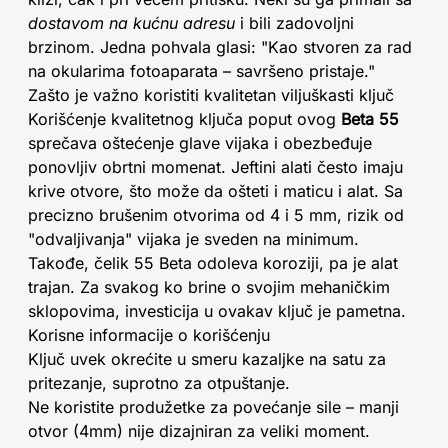
dostavom na kućnu adresu
i bili zadovoljni
brzinom. Jedna pohvala glasi: "Kao stvoren za rad
na okularima fotoaparata – savršeno pristaje."
Zašto je važno koristiti kvalitetan viljuškasti ključ
Korišćenje kvalitetnog ključa poput ovog
Beta 55
sprečava oštećenje glave vijaka i obezbeđuje
ponovljiv obrtni momenat. Jeftini alati često imaju
krive otvore, što može da ošteti i maticu i alat. Sa
precizno brušenim otvorima od 4 i 5 mm, rizik od
"odvaljivanja" vijaka je sveden na minimum.
Takođe, čelik 55 Beta odoleva koroziji, pa je alat
trajan. Za svakog ko brine o svojim mehaničkim
sklopovima, investicija u ovakav ključ je pametna.
Korisne informacije o korišćenju
Ključ uvek okrećite u smeru kazaljke na satu za
pritezanje, suprotno za otpuštanje.
Ne koristite produžetke za povećanje sile – manji
otvor (4mm) nije dizajniran za veliki moment.