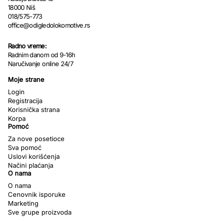
18000 Niš
018/575-773
office@odigledolokomotive.rs
Radno vreme:
Radnim danom od 9-16h
Naručivanje online 24/7
Moje strane
Login
Registracija
Korisnička strana
Korpa
Pomoć
Za nove posetioce
Sva pomoć
Uslovi korišćenja
Načini plaćanja
O nama
O nama
Cenovnik isporuke
Marketing
Sve grupe proizvoda