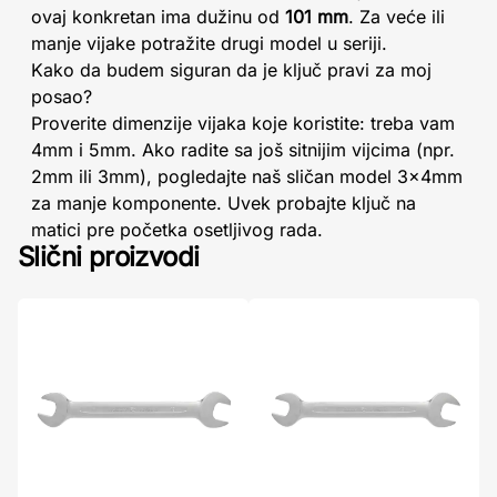
ovaj konkretan ima dužinu od
101 mm
. Za veće ili
manje vijake potražite drugi model u seriji.
Kako da budem siguran da je ključ pravi za moj
posao?
Proverite dimenzije vijaka koje koristite: treba vam
4mm i 5mm. Ako radite sa još sitnijim vijcima (npr.
2mm ili 3mm), pogledajte naš sličan model 3x4mm
za manje komponente. Uvek probajte ključ na
matici pre početka osetljivog rada.
Slični proizvodi