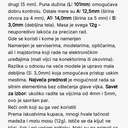
drugi (5 mm). Puna dužina (
L: 101mm
) omogućava
dobru kontrolu. Ostale mere su
A: 12,5mm
(širina
otvora za 4 mm),
A1: 14,0mm
(širina za 5 mm) i
S:
3,0mm
(debljina tela). Masa je svega
12g
–
neuporedivo lakoća za precizan rad.
Gde se koristi i kome je namenjen
Namenjen je serviserima, modelarima, optičarima,
ali i majstorima koji rade na elektroničkim
uređajima (mali vijci na konektorima ili okovima).
Razlika u odnosu na veće modele je upravo mala
debljina (S: 3,0mm) koja omogućava pristup uskim
mestima.
Najveća prednost
je mogućnost rada sa
sitnim elementima bez oštećenja glave vijka.
Savet
za izbor
: ukoliko radite sa vijcima od 4mm i 5mm,
ovo je savršen par.
Reči onih koji su ga već koristili
Prema iskustvima kupaca, mnogi hvale tačnost
madeža i
malu masu
(12g). Ističe se da ključ ne
klizi, čak i pri većem pritisku. Neki su ga primali sa