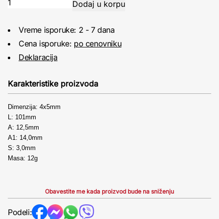
Vreme isporuke: 2 - 7 dana
Cena isporuke:
po cenovniku
Deklaracija
Karakteristike proizvoda
Dimenzija: 4x5mm
L: 101mm
A: 12,5mm
A1: 14,0mm
S: 3,0mm
Masa: 12g
Obavestite me kada proizvod bude na sniženju
Podeli: