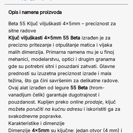
Opis i namena proizvoda
Beta 55 Ključ viljuškasti 4x5mm – preciznost za
sitne radove
Ključ viljuškasti 4x5mm 55 Beta
izrađen je za
precizno pritezanje i otpuštanje matica i vijaka
malih dimenzija. Primarna namena mu je u finoj
mehanici, modelarstvu, optici i drugim granama
gde su potrebni sitni i pouzdani zahvati. Glavne
prednosti su izuzetna preciznost izrade i mala
težina, što ga čini savršenim za delikatne radove.
Ovaj alat izrađen od legure
55 Beta
(hrom-
vanadijum čelik) garantuje dugotrajnost i
pouzdanost. Kupljen preko
online prodaje
, ključ
možete
poručiti na kućnu adresu
i iskoristiti ga za
svakodnevne popravke.
Karakteristike i dimenzije
Dimenzije
4x5mm
su ključne: jedan otvor (4 mm) i