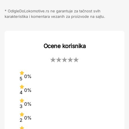
* OdIgleDoLokomotive.rs ne garantuje za tačnost svih
karakteristika i komentara vezanih za proizvode na sajtu.
Ocene korisnika
0%
5
0%
4
0%
3
0%
2