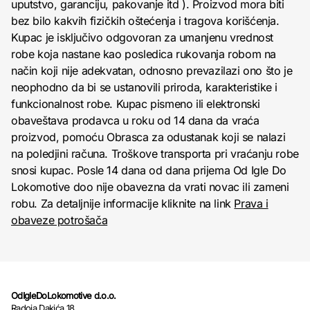
uputstvo, garanciju, pakovanje itd ). Proizvod mora biti
bez bilo kakvih fizičkih oštećenja i tragova korišćenja.
Kupac je isključivo odgovoran za umanjenu vrednost
robe koja nastane kao posledica rukovanja robom na
način koji nije adekvatan, odnosno prevazilazi ono što je
neophodno da bi se ustanovili priroda, karakteristike i
funkcionalnost robe. Kupac pismeno ili elektronski
obaveštava prodavca u roku od 14 dana da vraća
proizvod, pomoću Obrasca za odustanak koji se nalazi
na poledjini računa. Troškove transporta pri vraćanju robe
snosi kupac. Posle 14 dana od dana prijema Od Igle Do
Lokomotive doo nije obavezna da vrati novac ili zameni
robu. Za detaljnije informacije kliknite na link
Prava i
obaveze potrošača
OdIgleDoLokomotive d.o.o.
Radoja Dakića 18