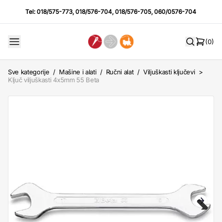
Tel:
018/575-773
,
018/576-704
,
018/576-705
,
060/0576-704
(0)
Sve kategorije
/
Mašine i alati
/
Ručni alat
/
Viljuškasti ključevi
>
Ključ viljuškasti 4x5mm 55 Beta