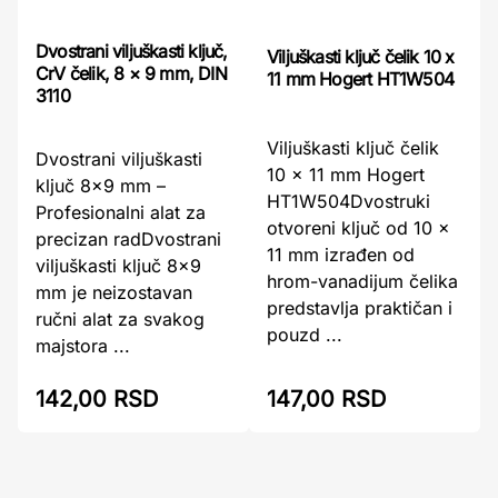
Dvostrani viljuškasti ključ,
Viljuškasti ključ čelik 10 x
CrV čelik, 8 × 9 mm, DIN
11 mm Hogert HT1W504
3110
Viljuškasti ključ čelik
Dvostrani viljuškasti
10 x 11 mm Hogert
ključ 8x9 mm –
HT1W504Dvostruki
Profesionalni alat za
otvoreni ključ od 10 x
precizan radDvostrani
11 mm izrađen od
viljuškasti ključ 8×9
hrom-vanadijum čelika
mm je neizostavan
predstavlja praktičan i
ručni alat za svakog
pouzd ...
majstora ...
142,00 RSD
147,00 RSD