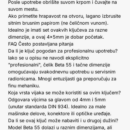
Posle upotrebe obrišite suvom krpom i čuvajte na
suvom mestu.
Ako primetite hrapavost na otvoru, lagano izbrusite
sitnim brusnim papirom (ne čeličnom vunom).
Idealno je imati set ovakvih ključeva za razne
dimenzije, a ovaj 4x5mm je dobar početak.
FAQ Često postavljana pitanja
Da li je ključ pogodan za profesionalnu upotrebu?
Iako se u opisu ne navodi eksplicitno
"profesionalni", čelik Beta 55 i tačne dimenzije
omogućavaju svakodnevnu upotrebu u servisnim
radionicama. Mnogi entuzijasti ga preporučuju za
finu mehaniku.
Koja vrsta vijaka se može koristiti sa ovim ključem?
Odgovara vijcima sa glavom od 4mm i 5mm
(unutar standarda DIN 934). Idealno za male
mašinske delove, konektore ili optičke uređaje.
Da li se ovaj ključ može nabaviti i u drugoj dužini?
Model Beta 55 dolazi u raznim dimenzijama, ali