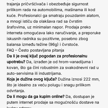
trajanja pričvršćivača i obezbeđuje sigurnost
prilikom rada na automobilima, mašinama ili kod
kuće. Profesionalci ga smatraju pouzdanim alatom,
a mnogi ističu da olakšava rad sa čvrstim
šrafovima, uz minimalan napor. Prodaja preko
interneta omogućava lako naručivanje, a preporuke
iskusnih radnika su pozitivne, posebno zbog
balansa između težine (96g) i čvrstoće.
FAQ – Često postavljana pitanja
Da li je ovaj ključ pogodan za profesionalnu
upotrebu?
Da, izrađen je od hrom-vanadijuma i
kovan, što ga čini robustnim za svakodnevni rad u
auto-servisima ili industrijama.
Koja je dužina ovog ključa?
Dužina iznosi 222 mm,
što je idealno za veću polugu i snagu prilikom
odvrtanja.
Da li mogu da ga kupim online?
Da, dostupan je
putem internet prodaje sa mogućnošću dostave na