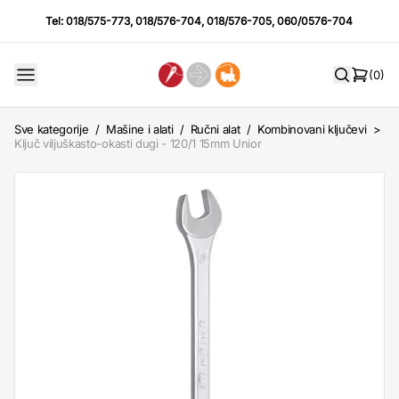
Tel:
018/575-773
,
018/576-704
,
018/576-705
,
060/0576-704
(0)
Sve kategorije
/
Mašine i alati
/
Ručni alat
/
Kombinovani ključevi
>
Ključ viljuškasto-okasti dugi - 120/1 15mm Unior