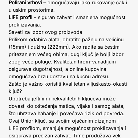
Polirani vrhovi
– omogućavaju lako rukovanje čak i
u uskim prostorima.
LIFE profil
– siguran zahvat i smanjena mogućnost
proklizavanja.
Saveti za izbor ovog proizvoda
Prilikom odabira alata, obratite pažnju na veličinu
(15mm) i dužinu (222mm). Ako radite sa čestim
pritezanjem većeg obima, dugi ključ je bolji izbor
zbog veće poluge. Kvalitetan hrom-vanadijum
osigurava dugotrajnost, a online kupovina
omogućava brzu dostavu na kućnu adresu.
Zašto je važno koristiti kvalitetan viljuškasto-okasti
ključ?
Upotreba jeftinih i nekvalitetnih ključeva može
dovesti do oštećenja matica, vijaka i samog alata,
što ubrzava habanje i povećava rizik od povreda.
Ovaj Unior ključ, sa svojim ojačanim dizajnom i
LIFE profilom, smanjuje mogućnost proklizavanja i
osigurava precizan zahvat. Time produžava vek