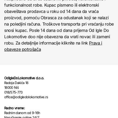
funkcionalnost robe. Kupac pismeno ili elektronski
obaveštava prodavca u roku od 14 dana da vraća
proizvod, pomoću Obrasca za odustanak koji se nalazi
na poledjini računa. Troškove transporta pri vraćanju robe
snosi kupac. Posle 14 dana od dana prijema Od Igle Do
Lokomotive doo nije obavezna da vrati novac ili zameni
robu. Za detaljnije informacije kliknite na link
Prava i
obaveze potrošača
OdIgleDoLokomotive d.o.o.
Radoja Dakića 18
18000 Niš
018/575-773
office@odigledolokomotive.rs
Radno vreme:
Radnim danom od 9-16h
Naručivanje online 24/7