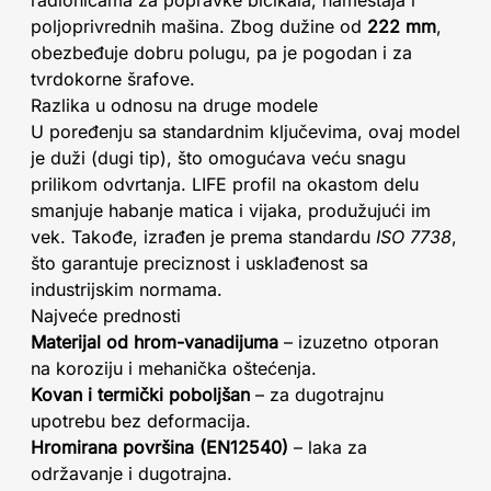
radionicama za popravke bicikala, nameštaja i
poljoprivrednih mašina. Zbog dužine od
222 mm
,
obezbeđuje dobru polugu, pa je pogodan i za
tvrdokorne šrafove.
Razlika u odnosu na druge modele
U poređenju sa standardnim ključevima, ovaj model
je duži (dugi tip), što omogućava veću snagu
prilikom odvrtanja. LIFE profil na okastom delu
smanjuje habanje matica i vijaka, produžujući im
vek. Takođe, izrađen je prema standardu
ISO 7738
,
što garantuje preciznost i usklađenost sa
industrijskim normama.
Najveće prednosti
Materijal od hrom-vanadijuma
– izuzetno otporan
na koroziju i mehanička oštećenja.
Kovan i termički poboljšan
– za dugotrajnu
upotrebu bez deformacija.
Hromirana površina (EN12540)
– laka za
održavanje i dugotrajna.