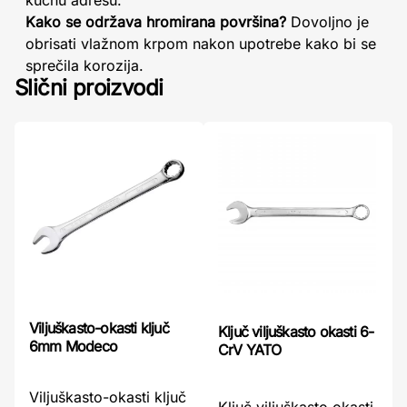
kućnu adresu.
Kako se održava hromirana površina?
Dovoljno je
obrisati vlažnom krpom nakon upotrebe kako bi se
sprečila korozija.
Slični proizvodi
Viljuškasto-okasti ključ
Ključ viljuškasto okasti 6-
6mm Modeco
CrV YATO
Viljuškasto-okasti ključ