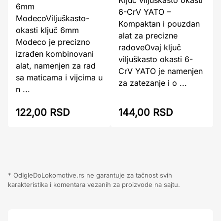
Ključ viljuškasto okasti
6mm
6-CrV YATO –
ModecoViljuškasto-
Kompaktan i pouzdan
okasti ključ 6mm
alat za precizne
Modeco je precizno
radoveOvaj ključ
izrađen kombinovani
viljuškasto okasti 6-
alat, namenjen za rad
CrV YATO je namenjen
sa maticama i vijcima u
za zatezanje i o ...
n ...
122,00 RSD
144,00 RSD
* OdIgleDoLokomotive.rs ne garantuje za tačnost svih
karakteristika i komentara vezanih za proizvode na sajtu.