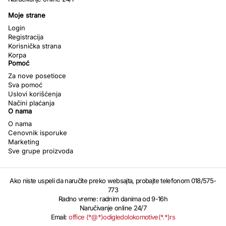
Moje strane
Login
Registracija
Korisnička strana
Korpa
Pomoć
Za nove posetioce
Sva pomoć
Uslovi korišćenja
Načini plaćanja
O nama
O nama
Cenovnik isporuke
Marketing
Sve grupe proizvoda
Ako niste uspeli da naručite preko websajta, probajte telefonom 018/575-
773
Radno vreme: radnim danima od 9-16h
Naručivanje online 24/7
Email:
office (*@*)odigledolokomotive(*.*)rs