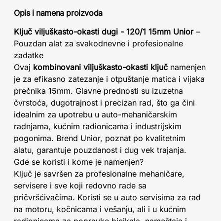
Opis i namena proizvoda
Ključ viljuškasto-okasti dugi - 120/1 15mm Unior
–
Pouzdan alat za svakodnevne i profesionalne
zadatke
Ovaj
kombinovani viljuškasto-okasti ključ
namenjen
je za efikasno zatezanje i otpuštanje matica i vijaka
prečnika 15mm. Glavne prednosti su izuzetna
čvrstoća, dugotrajnost i precizan rad, što ga čini
idealnim za upotrebu u auto-mehaničarskim
radnjama, kućnim radionicama i industrijskim
pogonima. Brend Unior, poznat po kvalitetnim
alatu, garantuje pouzdanost i dug vek trajanja.
Gde se koristi i kome je namenjen?
Ključ je savršen za profesionalne mehaničare,
servisere i sve koji redovno rade sa
pričvršćivačima. Koristi se u auto servisima za rad
na motoru, kočnicama i vešanju, ali i u kućnim