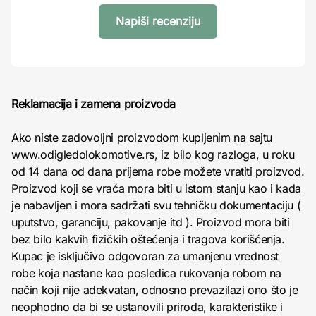
Napiši recenziju
Reklamacija i zamena proizvoda
Ako niste zadovoljni proizvodom kupljenim na sajtu
www.odigledolokomotive.rs, iz bilo kog razloga, u roku
od 14 dana od dana prijema robe možete vratiti proizvod.
Proizvod koji se vraća mora biti u istom stanju kao i kada
je nabavljen i mora sadržati svu tehničku dokumentaciju (
uputstvo, garanciju, pakovanje itd ). Proizvod mora biti
bez bilo kakvih fizičkih oštećenja i tragova korišćenja.
Kupac je isključivo odgovoran za umanjenu vrednost
robe koja nastane kao posledica rukovanja robom na
način koji nije adekvatan, odnosno prevazilazi ono što je
neophodno da bi se ustanovili priroda, karakteristike i