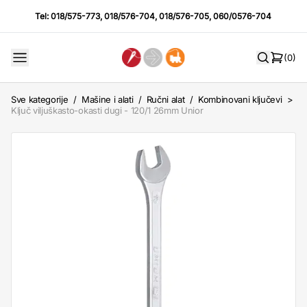
Tel:
018/575-773
,
018/576-704
,
018/576-705
,
060/0576-704
(0)
Sve kategorije
/
Mašine i alati
/
Ručni alat
/
Kombinovani ključevi
>
Ključ viljuškasto-okasti dugi - 120/1 26mm Unior