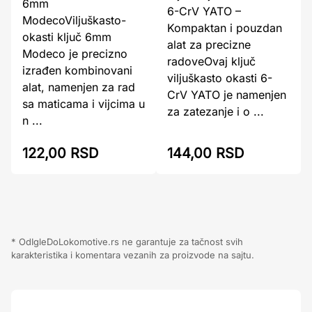
6mm
6-CrV YATO –
ModecoViljuškasto-
Kompaktan i pouzdan
okasti ključ 6mm
alat za precizne
Modeco je precizno
radoveOvaj ključ
izrađen kombinovani
viljuškasto okasti 6-
alat, namenjen za rad
CrV YATO je namenjen
sa maticama i vijcima u
za zatezanje i o ...
n ...
122,00 RSD
144,00 RSD
* OdIgleDoLokomotive.rs ne garantuje za tačnost svih
karakteristika i komentara vezanih za proizvode na sajtu.