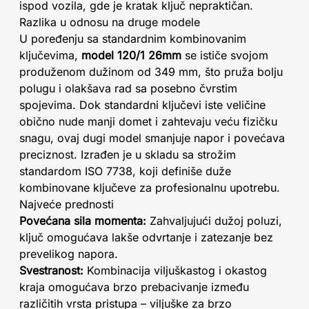
ispod vozila, gde je kratak ključ nepraktičan.
Razlika u odnosu na druge modele
U poređenju sa standardnim kombinovanim
ključevima,
model 120/1 26mm
se ističe svojom
produženom dužinom od 349 mm, što pruža bolju
polugu i olakšava rad sa posebno čvrstim
spojevima. Dok standardni ključevi iste veličine
obično nude manji domet i zahtevaju veću fizičku
snagu, ovaj dugi model smanjuje napor i povećava
preciznost. Izrađen je u skladu sa strožim
standardom ISO 7738, koji definiše duže
kombinovane ključeve za profesionalnu upotrebu.
Najveće prednosti
Povećana sila momenta:
Zahvaljujući dužoj poluzi,
ključ omogućava lakše odvrtanje i zatezanje bez
prevelikog napora.
Svestranost:
Kombinacija viljuškastog i okastog
kraja omogućava brzo prebacivanje između
različitih vrsta pristupa – viljuške za brzo