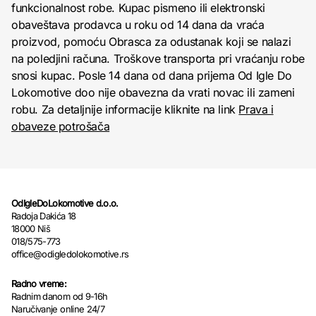
funkcionalnost robe. Kupac pismeno ili elektronski
obaveštava prodavca u roku od 14 dana da vraća
proizvod, pomoću Obrasca za odustanak koji se nalazi
na poledjini računa. Troškove transporta pri vraćanju robe
snosi kupac. Posle 14 dana od dana prijema Od Igle Do
Lokomotive doo nije obavezna da vrati novac ili zameni
robu. Za detaljnije informacije kliknite na link
Prava i
obaveze potrošača
OdIgleDoLokomotive d.o.o.
Radoja Dakića 18
18000 Niš
018/575-773
office@odigledolokomotive.rs
Radno vreme:
Radnim danom od 9-16h
Naručivanje online 24/7