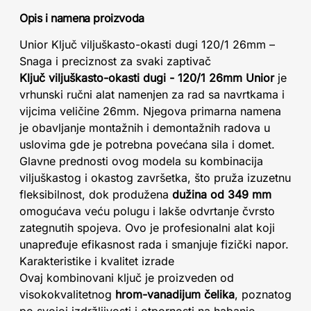
Opis i namena proizvoda
Unior Ključ viljuškasto-okasti dugi 120/1 26mm –
Snaga i preciznost za svaki zaptivač
Ključ viljuškasto-okasti dugi - 120/1 26mm Unior
je
vrhunski ručni alat namenjen za rad sa navrtkama i
vijcima veličine 26mm. Njegova primarna namena
je obavljanje montažnih i demontažnih radova u
uslovima gde je potrebna povećana sila i domet.
Glavne prednosti ovog modela su kombinacija
viljuškastog i okastog završetka, što pruža izuzetnu
fleksibilnost, dok produžena
dužina od 349 mm
omogućava veću polugu i lakše odvrtanje čvrsto
zategnutih spojeva. Ovo je profesionalni alat koji
unapređuje efikasnost rada i smanjuje fizički napor.
Karakteristike i kvalitet izrade
Ovaj kombinovani ključ je proizveden od
visokokvalitetnog
hrom-vanadijum čelika
, poznatog