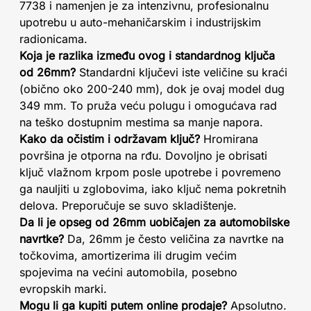
7738 i namenjen je za intenzivnu, profesionalnu
upotrebu u auto-mehaničarskim i industrijskim
radionicama.
Koja je razlika između ovog i standardnog ključa
od 26mm?
Standardni ključevi iste veličine su kraći
(obično oko 200-240 mm), dok je ovaj model dug
349 mm. To pruža veću polugu i omogućava rad
na teško dostupnim mestima sa manje napora.
Kako da očistim i održavam ključ?
Hromirana
površina je otporna na rđu. Dovoljno je obrisati
ključ vlažnom krpom posle upotrebe i povremeno
ga nauljiti u zglobovima, iako ključ nema pokretnih
delova. Preporučuje se suvo skladištenje.
Da li je opseg od 26mm uobičajen za automobilske
navrtke?
Da, 26mm je često veličina za navrtke na
točkovima, amortizerima ili drugim većim
spojevima na većini automobila, posebno
evropskih marki.
Mogu li ga kupiti putem online prodaje?
Apsolutno.