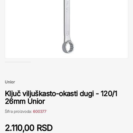
Unior
Ključ viljuškasto-okasti dugi - 120/1
26mm Unior
Šifra proizvoda:
600377
2.110,00 RSD