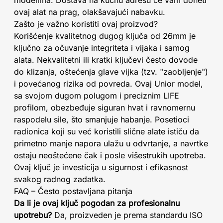
modelima. Dostava na kućnu adresu će vam doneti
ovaj alat na prag, olakšavajući nabavku.
Zašto je važno koristiti ovaj proizvod?
Korišćenje kvalitetnog dugog ključa od 26mm je
ključno za očuvanje integriteta i vijaka i samog
alata. Nekvalitetni ili kratki ključevi često dovode
do klizanja, oštećenja glave vijka (tzv. "zaobljenje")
i povećanog rizika od povreda. Ovaj Unior model,
sa svojom dugom polugom i preciznim LIFE
profilom, obezbeđuje siguran hvat i ravnomernu
raspodelu sile, što smanjuje habanje. Posetioci
radionica koji su već koristili slične alate ističu da
primetno manje napora ulažu u odvrtanje, a navrtke
ostaju neoštećene čak i posle višestrukih upotreba.
Ovaj ključ je investicija u sigurnost i efikasnost
svakog radnog zadatka.
FAQ – Često postavljana pitanja
Da li je ovaj ključ pogodan za profesionalnu
upotrebu?
Da, proizveden je prema standardu ISO