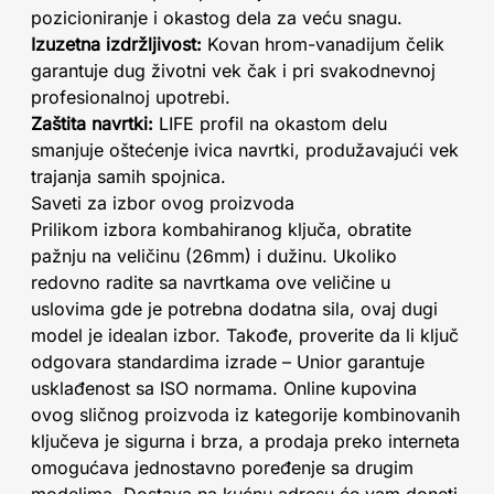
pozicioniranje i okastog dela za veću snagu.
Izuzetna izdržljivost:
Kovan hrom-vanadijum čelik
garantuje dug životni vek čak i pri svakodnevnoj
profesionalnoj upotrebi.
Zaštita navrtki:
LIFE profil na okastom delu
smanjuje oštećenje ivica navrtki, produžavajući vek
trajanja samih spojnica.
Saveti za izbor ovog proizvoda
Prilikom izbora kombahiranog ključa, obratite
pažnju na veličinu (26mm) i dužinu. Ukoliko
redovno radite sa navrtkama ove veličine u
uslovima gde je potrebna dodatna sila, ovaj dugi
model je idealan izbor. Takođe, proverite da li ključ
odgovara standardima izrade – Unior garantuje
usklađenost sa ISO normama. Online kupovina
ovog sličnog proizvoda iz kategorije kombinovanih
ključeva je sigurna i brza, a prodaja preko interneta
omogućava jednostavno poređenje sa drugim