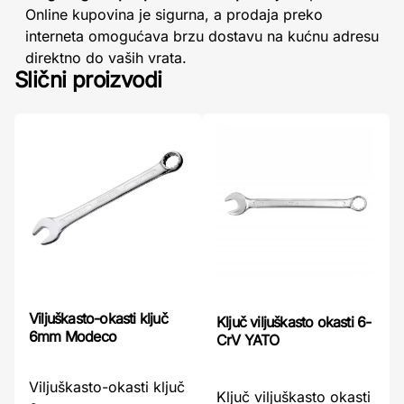
Online kupovina je sigurna, a prodaja preko
interneta omogućava brzu dostavu na kućnu adresu
direktno do vaših vrata.
Slični proizvodi
Viljuškasto-okasti ključ
Ključ viljuškasto okasti 6-
6mm Modeco
CrV YATO
Viljuškasto-okasti ključ
Ključ viljuškasto okasti