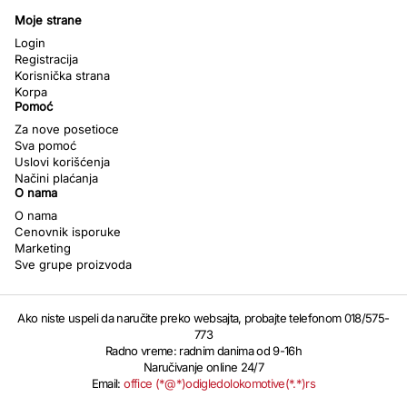
Moje strane
Login
Registracija
Korisnička strana
Korpa
Pomoć
Za nove posetioce
Sva pomoć
Uslovi korišćenja
Načini plaćanja
O nama
O nama
Cenovnik isporuke
Marketing
Sve grupe proizvoda
Ako niste uspeli da naručite preko websajta, probajte telefonom 018/575-
773
Radno vreme: radnim danima od 9-16h
Naručivanje online 24/7
Email:
office (*@*)odigledolokomotive(*.*)rs