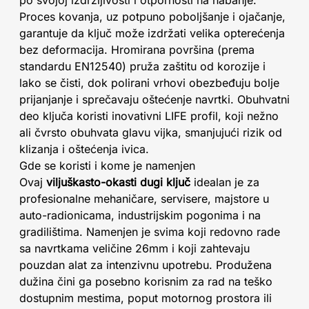
po svojoj izdržljivosti i otpornosti na habanje.
Proces kovanja, uz potpuno poboljšanje i ojačanje,
garantuje da ključ može izdržati velika opterećenja
bez deformacija. Hromirana površina (prema
standardu EN12540) pruža zaštitu od korozije i
lako se čisti, dok polirani vrhovi obezbeđuju bolje
prijanjanje i sprečavaju oštećenje navrtki. Obuhvatni
deo ključa koristi inovativni LIFE profil, koji nežno
ali čvrsto obuhvata glavu vijka, smanjujući rizik od
klizanja i oštećenja ivica.
Gde se koristi i kome je namenjen
Ovaj
viljuškasto-okasti dugi ključ
idealan je za
profesionalne mehaničare, servisere, majstore u
auto-radionicama, industrijskim pogonima i na
gradilištima. Namenjen je svima koji redovno rade
sa navrtkama veličine 26mm i koji zahtevaju
pouzdan alat za intenzivnu upotrebu. Produžena
dužina čini ga posebno korisnim za rad na teško
dostupnim mestima, poput motornog prostora ili