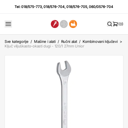
Tel:
018/575-773
,
018/576-704
,
018/576-705
,
060/0576-704
(0)
Sve kategorije
/
Mašine i alati
/
Ručni alat
/
Kombinovani ključevi
>
Ključ viljuškasto-okasti dugi - 120/1 27mm Unior