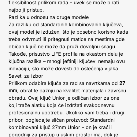
fleksibilnost prilikom rada – uvek se može birati
najbolji pristup.
Razlika u odnosu na druge modele
Za razliku od standardnih kombinovanih ključeva,
ovaj model je izdužen, što je posebno korisno kada
treba odvrnuti ili pritegnuti matice na mestima gde
običan ključ ne može da pruži dovoljnu snagu.
Takođe, prisustvo LIFE profila na okastom delu je
ključna razlika – mnogi jeftiniji ključevi nemaju ovu
inovaciju, što može dovesti do oštećenja vijaka.
Saveti za izbor
Prilikom odabira ključa za rad sa navrtkama od
27
mm
, obratite pažnju na kvalitet materijala i završnu
obradu. Ovaj ključ Unior je odličan izbor za one
koji traže alatku koja će izdržati svakodnevnu
profesionalnu upotrebu. Ukoliko vam treba i drugi
pribor, pogledajte sličan proizvod: Standardni
kombinovani ključ 27mm Unior – on je kraći i
pogodniji za pristup u uskim prostorima, dok je