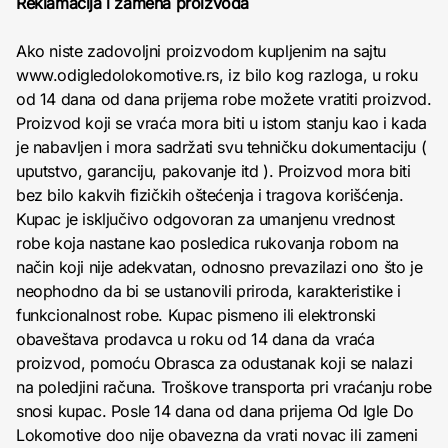
Reklamacija i zamena proizvoda
Ako niste zadovoljni proizvodom kupljenim na sajtu
www.odigledolokomotive.rs, iz bilo kog razloga, u roku
od 14 dana od dana prijema robe možete vratiti proizvod.
Proizvod koji se vraća mora biti u istom stanju kao i kada
je nabavljen i mora sadržati svu tehničku dokumentaciju (
uputstvo, garanciju, pakovanje itd ). Proizvod mora biti
bez bilo kakvih fizičkih oštećenja i tragova korišćenja.
Kupac je isključivo odgovoran za umanjenu vrednost
robe koja nastane kao posledica rukovanja robom na
način koji nije adekvatan, odnosno prevazilazi ono što je
neophodno da bi se ustanovili priroda, karakteristike i
funkcionalnost robe. Kupac pismeno ili elektronski
obaveštava prodavca u roku od 14 dana da vraća
proizvod, pomoću Obrasca za odustanak koji se nalazi
na poledjini računa. Troškove transporta pri vraćanju robe
snosi kupac. Posle 14 dana od dana prijema Od Igle Do
Lokomotive doo nije obavezna da vrati novac ili zameni