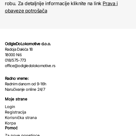
robu. Za detaljnije informacije kliknite na link
Prava i
obaveze potrošača
OdIgleDoLokomotive d.o.o.
Radoja Dakića 18
18000 Niš
018/575-773
office@odigledolokomotive.rs
Radno vreme:
Radnim danom od 9-16h
Naručivanje online 24/7
Moje strane
Login
Registracija
Korisnička strana
Korpa
Pomoć
Za nove posetioce