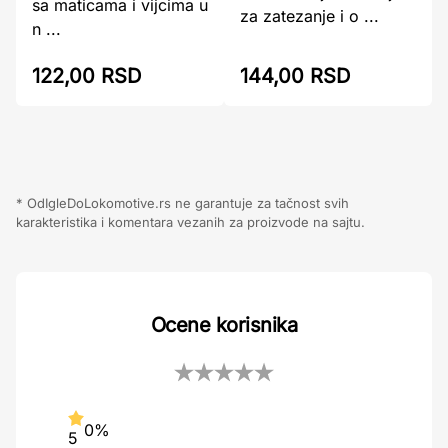
sa maticama i vijcima u
za zatezanje i o ...
n ...
122,00 RSD
144,00 RSD
* OdIgleDoLokomotive.rs ne garantuje za tačnost svih
karakteristika i komentara vezanih za proizvode na sajtu.
Ocene korisnika
0%
5