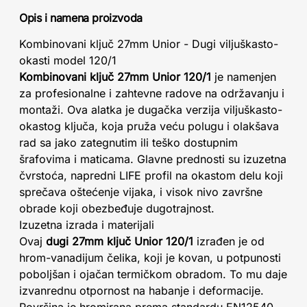
Opis i namena proizvoda
Kombinovani ključ 27mm Unior - Dugi viljuškasto-
okasti model 120/1
Kombinovani ključ 27mm Unior 120/1
je namenjen
za profesionalne i zahtevne radove na održavanju i
montaži. Ova alatka je dugačka verzija viljuškasto-
okastog ključa, koja pruža veću polugu i olakšava
rad sa jako zategnutim ili teško dostupnim
šrafovima i maticama. Glavne prednosti su izuzetna
čvrstoća, napredni LIFE profil na okastom delu koji
sprečava oštećenje vijaka, i visok nivo završne
obrade koji obezbeđuje dugotrajnost.
Izuzetna izrada i materijali
Ovaj
dugi 27mm ključ Unior 120/1
izrađen je od
hrom-vanadijum čelika, koji je kovan, u potpunosti
poboljšan i ojačan termičkom obradom. To mu daje
izvanrednu otpornost na habanje i deformacije.