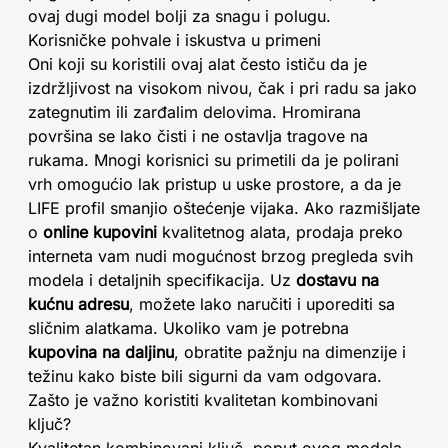
ovaj dugi model bolji za snagu i polugu.
Korisničke pohvale i iskustva u primeni
Oni koji su koristili ovaj alat često ističu da je
izdržljivost na visokom nivou, čak i pri radu sa jako
zategnutim ili zarđalim delovima. Hromirana
površina se lako čisti i ne ostavlja tragove na
rukama. Mnogi korisnici su primetili da je polirani
vrh omogućio lak pristup u uske prostore, a da je
LIFE profil smanjio oštećenje vijaka. Ako razmišljate
o
online kupovini
kvalitetnog alata, prodaja preko
interneta vam nudi mogućnost brzog pregleda svih
modela i detaljnih specifikacija. Uz
dostavu na
kućnu adresu
, možete lako naručiti i uporediti sa
sličnim alatkama. Ukoliko vam je potrebna
kupovina na daljinu
, obratite pažnju na dimenzije i
težinu kako biste bili sigurni da vam odgovara.
Zašto je važno koristiti kvalitetan kombinovani
ključ?