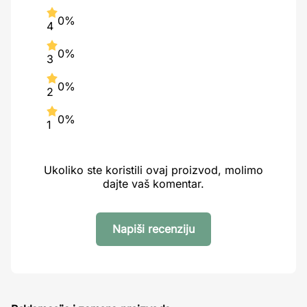
0%
4
0%
3
0%
2
0%
1
Ukoliko ste koristili ovaj proizvod, molimo
dajte vaš komentar.
Napiši recenziju