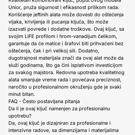
Kvalitetan kombinovani ključ, poput ovog modela
Unior, pruža sigurnost i efikasnost prilikom rada.
Korišćenje jeftinih alata može dovesti do oštećenja
vijaka, krivljenja ili pucanja ključa, što može
izazvati povrede i dodatne troškove. Ovaj ključ, sa
svojim LIFE profilom i hrom-vanadijum čelikom,
garantuje da će matice i šrafovi biti prihvaćeni bez
oštećenja, čak i pri velikoj sili. Dodatno,
dugotrajnost materijala znači da ovaj alat može da
služi godinama, što ga čini isplativom investicijom
za svakog majstora. Redovna upotreba kvalitetnog
alata smanjuje vreme rada i povećava preciznost,
naročito u profesionalnom okruženju gde je svaki
minut bitan.
FAQ - Često postavljana pitanja
Da li je ovaj ključ namenjen za profesionalnu
upotrebu?
Da, ovaj ključ je dizajniran za profesionalne i
intenzivne radove, sa dimenzijama i materijalima