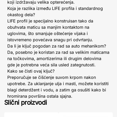
koji izdržavaju velika opterećenja.
Koja je razlika između LIFE profila i standardnog
okastog dela?
LIFE profil je specijalno konstruisan tako da
obuhvata maticu sa manjim kontaktom na
uglovima, što smanjuje oštećenje vijaka i
istovremeno povećava snagu pri odvrtanju.
Da li je ključ pogodan za rad sa auto mehanikom?
Da, posebno je koristan za rad sa velikim maticama
na točkovima, amortizerima ili drugim delovima
gde je potrebna veća sila usled zategnutosti.
Kako se čisti ovaj ključ?
Preporučuje se čišćenje suvom krpom nakon
upotrebe. Za uklanjanje ulja i masti, možete koristiti
blagi deterdžent i vodu, a zatim ga osušiti kako bi
hromirana površina ostala sjajna.
Slični proizvodi