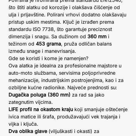
Površina je hromirana prema standardu EN12540,
što štiti alatku od korozije i olakšava čišćenje od
ulja i prljavštine. Polirani vrhovi dodatno olakšavaju
pristup uskim mestima. Ključ je izrađen prema
standardu ISO 7738, što garantuje preciznost
dimenzija i snagu. Sa dužinom od
360 mm
i
težinom od
453 grama
, pruža odličan balans
između snage i manevrisanja.
Gde se koristi i kome je namenjen?
Ova alatka je idealna za profesionalne majstore u
auto-moto službama, servisima poljoprivredne
mehanizacije, industrijskim postrojenjima, kao i za
ozbiljne kućne radionike. Najveće prednosti su:
Dugačka poluga (360 mm)
za rad sa jako
zategnutim vijcima.
LIFE profil na okastom kraju
koji smanjuje oštećenje
ivica matice ili šrafa, produžavajući vek trajanja i
vijka i ključa.
Dva oblika glave
(viljuškasti i okasti) za