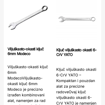
Viljuškasto-okasti ključ
Ključ viljuškasto okasti 6-
6mm Modeco
CrV YATO
Viljuškasto-okasti ključ
Ključ viljuškasto okasti
6mm
6-CrV YATO –
ModecoViljuškasto-
Kompaktan i pouzdan
okasti ključ 6mm
alat za precizne
Modeco je precizno
radoveOvaj ključ
izrađen kombinovani
viljuškasto okasti 6-
alat, namenjen za rad
CrV YATO je namenjen