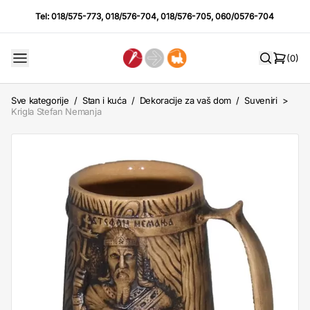
Tel:
018/575-773
,
018/576-704
,
018/576-705
,
060/0576-704
(0)
Sve kategorije
/
Stan i kuća
/
Dekoracije za vaš dom
/
Suveniri
>
Krigla Stefan Nemanja