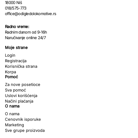
18000 Niš
018/575-773
office@odigledolokomotive.rs
Radno vreme:
Radnim danom od 9-16h
Naručivanje online 24/7
Moje strane
Login
Registracija
Korisnička strana
Korpa
Pomoć
Za nove posetioce
Sva pomoć
Uslovi korišćenja
Načini plaćanja
O nama
O nama
Cenovnik isporuke
Marketing
Sve grupe proizvoda