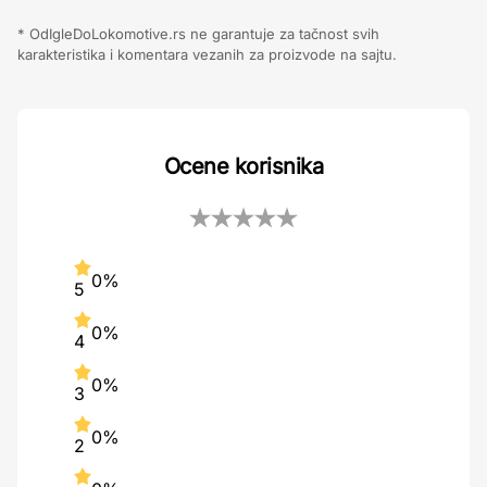
* OdIgleDoLokomotive.rs ne garantuje za tačnost svih
karakteristika i komentara vezanih za proizvode na sajtu.
Ocene korisnika
0%
5
0%
4
0%
3
0%
2