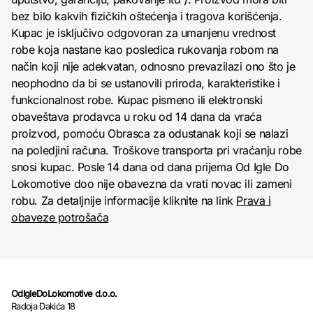
bez bilo kakvih fizičkih oštećenja i tragova korišćenja.
Kupac je isključivo odgovoran za umanjenu vrednost
robe koja nastane kao posledica rukovanja robom na
način koji nije adekvatan, odnosno prevazilazi ono što je
neophodno da bi se ustanovili priroda, karakteristike i
funkcionalnost robe. Kupac pismeno ili elektronski
obaveštava prodavca u roku od 14 dana da vraća
proizvod, pomoću Obrasca za odustanak koji se nalazi
na poledjini računa. Troškove transporta pri vraćanju robe
snosi kupac. Posle 14 dana od dana prijema Od Igle Do
Lokomotive doo nije obavezna da vrati novac ili zameni
robu. Za detaljnije informacije kliknite na link
Prava i
obaveze potrošača
OdIgleDoLokomotive d.o.o.
Radoja Dakića 18