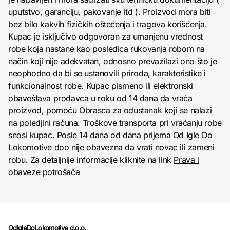
uputstvo, garanciju, pakovanje itd ). Proizvod mora biti
bez bilo kakvih fizičkih oštećenja i tragova korišćenja.
Kupac je isključivo odgovoran za umanjenu vrednost
robe koja nastane kao posledica rukovanja robom na
način koji nije adekvatan, odnosno prevazilazi ono što je
neophodno da bi se ustanovili priroda, karakteristike i
funkcionalnost robe. Kupac pismeno ili elektronski
obaveštava prodavca u roku od 14 dana da vraća
proizvod, pomoću Obrasca za odustanak koji se nalazi
na poledjini računa. Troškove transporta pri vraćanju robe
snosi kupac. Posle 14 dana od dana prijema Od Igle Do
Lokomotive doo nije obavezna da vrati novac ili zameni
robu. Za detaljnije informacije kliknite na link
Prava i
obaveze potrošača
OdIgleDoLokomotive d.o.o.