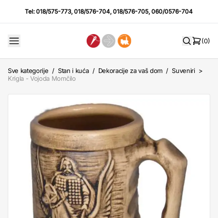
Tel:
018/575-773
,
018/576-704
,
018/576-705
,
060/0576-704
(0)
Sve kategorije
/
Stan i kuća
/
Dekoracije za vaš dom
/
Suveniri
>
Krigla - Vojoda Momčilo