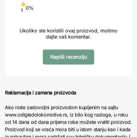
0%
1
Ukoliko ste koristili ovaj proizvod, molimo
dajte vaš komentar.
Napiši recenziju
Reklamacija i zamena proizvoda
Ako niste zadovoljni proizvodom kupljenim na sajtu
www.odigledolokomotive.rs, iz bilo kog razloga, u roku
od 14 dana od dana prijema robe možete vratiti proizvod.
Proizvod koji se vraća mora biti u istom stanju kao i kada
je nabavljen i mora sadržati svu tehničku dokumentaciju (