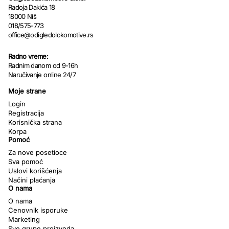
Radoja Dakića 18
18000 Niš
018/575-773
office@odigledolokomotive.rs
Radno vreme:
Radnim danom od 9-16h
Naručivanje online 24/7
Moje strane
Login
Registracija
Korisnička strana
Korpa
Pomoć
Za nove posetioce
Sva pomoć
Uslovi korišćenja
Načini plaćanja
O nama
O nama
Cenovnik isporuke
Marketing
Sve grupe proizvoda