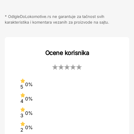
* OdIgleDoLokomotive.rs ne garantuje za tačnost svih
karakteristika i komentara vezanih za proizvode na sajtu.
Ocene korisnika
0%
5
0%
4
0%
3
0%
2