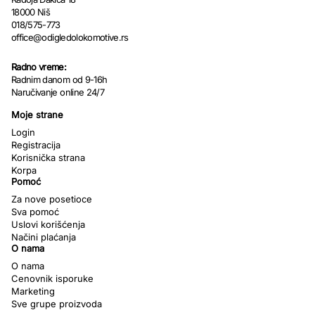
18000 Niš
018/575-773
office@odigledolokomotive.rs
Radno vreme:
Radnim danom od 9-16h
Naručivanje online 24/7
Moje strane
Login
Registracija
Korisnička strana
Korpa
Pomoć
Za nove posetioce
Sva pomoć
Uslovi korišćenja
Načini plaćanja
O nama
O nama
Cenovnik isporuke
Marketing
Sve grupe proizvoda