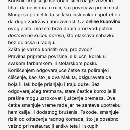
Korisnici koji su je isprobali ističu da je izuzetno
tiha i da ne vibrira u ruci, što povećava preciznost.
Mnogi su primetili da se lako čisti nakon upotrebe i
da dugo zadržava abrazivnost. Uz
online kupovinu
ovog alata, možete brzo dobiti proizvod putem
dostave na kućnu adresu
, što olakšava nabavku
bez odlaska u radnju.
Zašto je važno koristiti ovaj proizvod?
Pravilna priprema površine je ključni korak u
svakom farbarskom ili stolarskom poslu.
Korišćenjem odgovarajuće četke za poliranje i
čišćenje, kao što je ova Makita, osiguravate da
boja ili lak bolje prianjaju i traju duže. Bez
odgovarajućeg tretmana, stare čestice korozije ili
prašine mogu uzrokovati ljušćenje premaza. Ova
četka smanjuje vreme rada jer ne zahteva upotrebu
hemikalija ili dodatnog brušenja. Takođe, smanjuje
rizik od oštećenja radnog komada, što je posebno
važno pri restauraciji antikviteta ili skupih