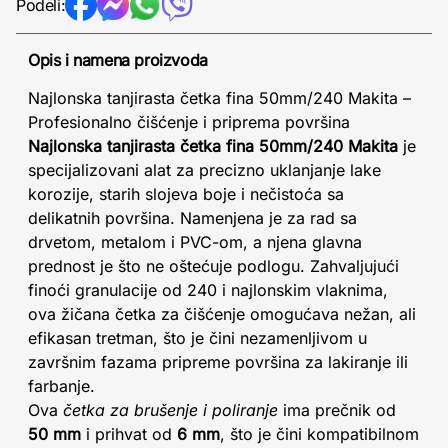
Podeli:
Opis i namena proizvoda
Najlonska tanjirasta četka fina 50mm/240 Makita –
Profesionalno čišćenje i priprema površina
Najlonska tanjirasta četka fina 50mm/240 Makita
je
specijalizovani alat za precizno uklanjanje lake
korozije, starih slojeva boje i nečistoća sa
delikatnih površina. Namenjena je za rad sa
drvetom, metalom i PVC-om, a njena glavna
prednost je što ne oštećuje podlogu. Zahvaljujući
finoći granulacije od 240 i najlonskim vlaknima,
ova žičana četka za čišćenje omogućava nežan, ali
efikasan tretman, što je čini nezamenljivom u
završnim fazama pripreme površina za lakiranje ili
farbanje.
Ova
četka za brušenje i poliranje
ima prečnik od
50 mm
i prihvat od
6 mm
, što je čini kompatibilnom