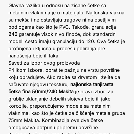
Glavna razlika u odnosu na žičane četke sa
metalnim vlaknima je u materijalu. Najlonska vlakna
su mekša i ne ostavljaju tragove ni na osetljivim
podlogama kao što je PVC. Takođe, granulacija
240
garantuje visok nivo finoće, dok standardni
modeli često imaju granulaciju do 120. Ova četka je
profinjena i ključna u procesu poliranja pre
nanošenja boje ili laka.
Saveti za izbor ovog proizvoda
Prilikom izbora, obratite pažnju na vrstu površine
koju obrađujete. Ako radite sa drvetom i želite da
sačuvate njegovu teksturu,
najlonska tanjirasta
četka fina 50mm/240 Makita
je pravi izbor. Za
grublje uklanjanje debelih slojeva boje ili jake
korozije, preporučujemo modele sa metalnim
vlaknima, kao što je četka za čišćenje metala gruba
75mm Makita. Kombinacija ove dve četke
omogućava potpunu pripremu površine.