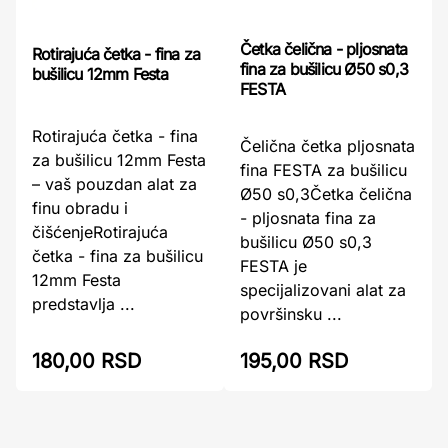
Četka čelična - pljosnata
Rotirajuća četka - fina za
fina za bušilicu Ø50 s0,3
bušilicu 12mm Festa
FESTA
Rotirajuća četka - fina
Čelična četka pljosnata
za bušilicu 12mm Festa
fina FESTA za bušilicu
– vaš pouzdan alat za
Ø50 s0,3Četka čelična
finu obradu i
- pljosnata fina za
čišćenjeRotirajuća
bušilicu Ø50 s0,3
četka - fina za bušilicu
FESTA je
12mm Festa
specijalizovani alat za
predstavlja ...
površinsku ...
180,00 RSD
195,00 RSD