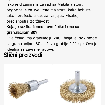
Iako je dizajnirana za rad sa Makita alatom,
pogodna je za sve vrste majstora, kako hobiste
tako i profesionalce, zahvaljujući visokoj
preciznosti i izdržljivosti.
Koja je razlika između ove četke i one sa
granulacijom 80?
Ova četka ima granulaciju 240 i finija je, dok model
sa granulacijom 80 služi za grublje čišćenje. Ova je
idealna za završne radove.
Slični proizvodi