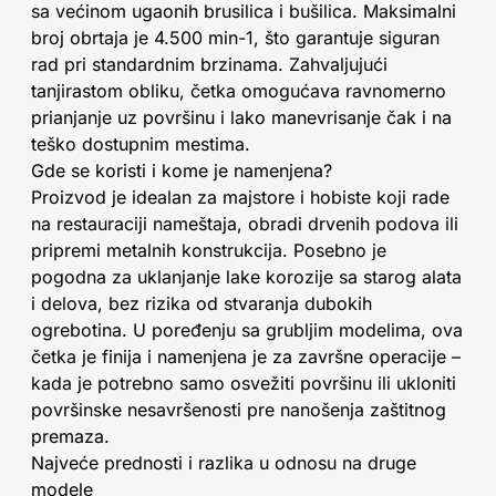
sa većinom ugaonih brusilica i bušilica. Maksimalni
broj obrtaja je 4.500 min-1, što garantuje siguran
rad pri standardnim brzinama. Zahvaljujući
tanjirastom obliku, četka omogućava ravnomerno
prianjanje uz površinu i lako manevrisanje čak i na
teško dostupnim mestima.
Gde se koristi i kome je namenjena?
Proizvod je idealan za majstore i hobiste koji rade
na restauraciji nameštaja, obradi drvenih podova ili
pripremi metalnih konstrukcija. Posebno je
pogodna za uklanjanje lake korozije sa starog alata
i delova, bez rizika od stvaranja dubokih
ogrebotina. U poređenju sa grubljim modelima, ova
četka je finija i namenjena je za završne operacije –
kada je potrebno samo osvežiti površinu ili ukloniti
površinske nesavršenosti pre nanošenja zaštitnog
premaza.
Najveće prednosti i razlika u odnosu na druge
modele