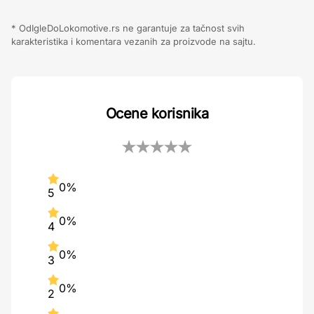
* OdIgleDoLokomotive.rs ne garantuje za tačnost svih
karakteristika i komentara vezanih za proizvode na sajtu.
Ocene korisnika
0%
5
0%
4
0%
3
0%
2