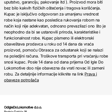
uputstvo, garanciju, pakovanje itd ). Proizvod mora biti
bez bilo kakvih fizičkih oštećenja i tragova korišćenja.
Kupac je isključivo odgovoran za umanjenu vrednost
robe koja nastane kao posledica rukovanja robom na
način koji nije adekvatan, odnosno prevazilazi ono što je
neophodno da bi se ustanovili priroda, karakteristike i
funkcionalnost robe. Kupac pismeno ili elektronski
obaveštava prodavca u roku od 14 dana da vraća
proizvod, pomoću Obrasca za odustanak koji se nalazi
na poledjini računa. Troškove transporta pri vraćanju robe
snosi kupac. Posle 14 dana od dana prijema Od Igle Do
Lokomotive doo nije obavezna da vrati novac ili zameni
robu. Za detaljnije informacije kliknite na link
Prava i
obaveze potrošača
OdIgleDoLokomotive d.o.o.
Radoja Dakića 18