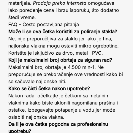
materijala.
Prodaja preko interneta
omogućava
lako poređenje cena i brzu isporuku, što dodatno
štedi vreme.
FAQ – Često postavljana pitanja
Može li se ova četka koristiti za poliranje stakla?
Ne, nije preporučljiva za staklo jer iako je fina,
najlonska vlakna mogu ostaviti mikro ogrebotine.
Koristite je isključivo za drvo, metal i PVC.
Koji je maksimalni broj obrtaja za siguran rad?
Maksimalni broj obrtaja je 4.500 min-1. Ne
preporučuje se prekoračenje ove vrednosti kako bi
se sačuvale najlonske niti.
Kako se čisti četka nakon upotrebe?
Nakon rada, očetkajte je četkom sa metalnim
vlaknima kako biste uklonili nagomilanu prašinu i
ostatke. Izbegavajte potapanje u vodu jer može
oslabiti najlonska vlakna.
Da li je ova četka pogodna za profesionalnu
upotrebu?