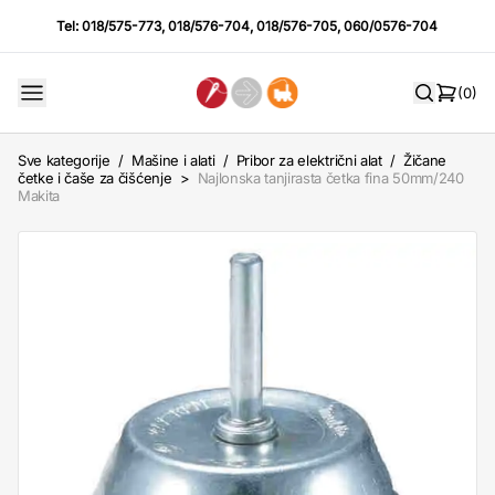
Tel:
018/575-773
,
018/576-704
,
018/576-705
,
060/0576-704
(0)
Sve kategorije
/
Mašine i alati
/
Pribor za električni alat
/
Žičane
četke i čaše za čišćenje
>
Najlonska tanjirasta četka fina 50mm/240
Makita