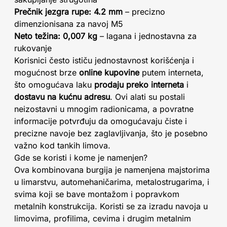
Prečnik jezgra rupe: 4.2 mm
– precizno
dimenzionisana za navoj M5
Neto težina: 0,007 kg
– lagana i jednostavna za
rukovanje
Korisnici često ističu jednostavnost korišćenja i
mogućnost brze
online kupovine
putem interneta,
što omogućava laku
prodaju preko interneta
i
dostavu na kućnu adresu
. Ovi alati su postali
neizostavni u mnogim radionicama, a povratne
informacije potvrđuju da omogućavaju čiste i
precizne navoje bez zaglavljivanja, što je posebno
važno kod tankih limova.
Gde se koristi i kome je namenjen?
Ova kombinovana burgija je namenjena majstorima
u limarstvu, automehaničarima, metalostrugarima, i
svima koji se bave montažom i popravkom
metalnih konstrukcija. Koristi se za izradu navoja u
limovima, profilima, cevima i drugim metalnim