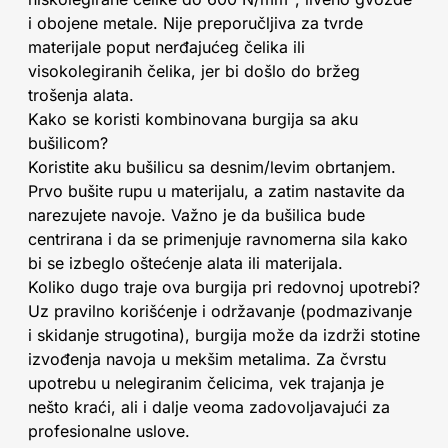
i obojene metale. Nije preporučljiva za tvrde
materijale poput nerđajućeg čelika ili
visokolegiranih čelika, jer bi došlo do bržeg
trošenja alata.
Kako se koristi kombinovana burgija sa aku
bušilicom?
Koristite aku bušilicu sa desnim/levim obrtanjem.
Prvo bušite rupu u materijalu, a zatim nastavite da
narezujete navoje. Važno je da bušilica bude
centrirana i da se primenjuje ravnomerna sila kako
bi se izbeglo oštećenje alata ili materijala.
Koliko dugo traje ova burgija pri redovnoj upotrebi?
Uz pravilno korišćenje i održavanje (podmazivanje
i skidanje strugotina), burgija može da izdrži stotine
izvođenja navoja u mekšim metalima. Za čvrstu
upotrebu u nelegiranim čelicima, vek trajanja je
nešto kraći, ali i dalje veoma zadovoljavajući za
profesionalne uslove.