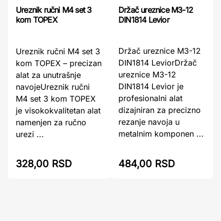
Držač ureznice M3-12
Ureznik ručni M4 set 3
DIN1814 Levior
kom TOPEX
Držač ureznice M3-12
Ureznik ručni M4 set 3
DIN1814 LeviorDržač
kom TOPEX – precizan
ureznice M3-12
alat za unutrašnje
DIN1814 Levior je
navojeUreznik ručni
profesionalni alat
M4 set 3 kom TOPEX
dizajniran za precizno
je visokokvalitetan alat
rezanje navoja u
namenjen za ručno
metalnim komponen ...
urezi ...
484,00 RSD
328,00 RSD