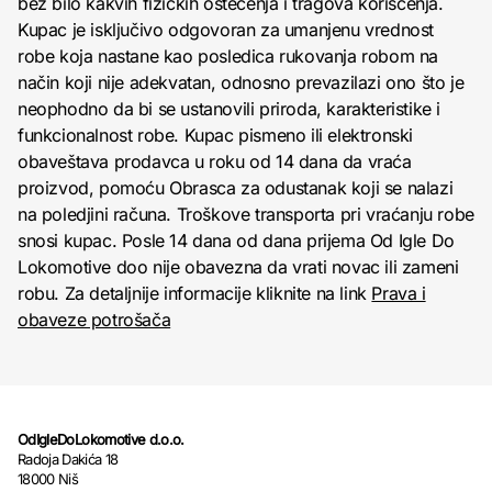
bez bilo kakvih fizičkih oštećenja i tragova korišćenja.
Kupac je isključivo odgovoran za umanjenu vrednost
robe koja nastane kao posledica rukovanja robom na
način koji nije adekvatan, odnosno prevazilazi ono što je
neophodno da bi se ustanovili priroda, karakteristike i
funkcionalnost robe. Kupac pismeno ili elektronski
obaveštava prodavca u roku od 14 dana da vraća
proizvod, pomoću Obrasca za odustanak koji se nalazi
na poledjini računa. Troškove transporta pri vraćanju robe
snosi kupac. Posle 14 dana od dana prijema Od Igle Do
Lokomotive doo nije obavezna da vrati novac ili zameni
robu. Za detaljnije informacije kliknite na link
Prava i
obaveze potrošača
OdIgleDoLokomotive d.o.o.
Radoja Dakića 18
18000 Niš