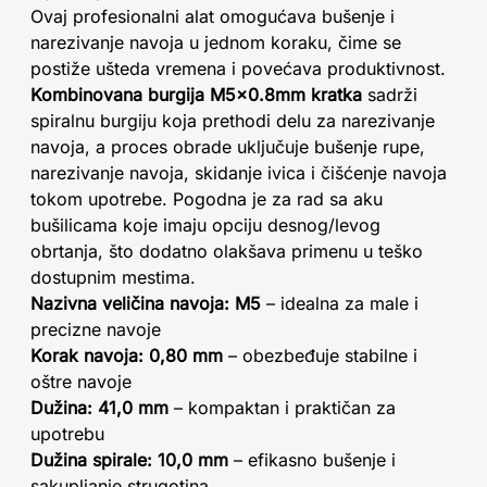
Ovaj profesionalni alat omogućava bušenje i
narezivanje navoja u jednom koraku, čime se
postiže ušteda vremena i povećava produktivnost.
Kombinovana burgija M5x0.8mm kratka
sadrži
spiralnu burgiju koja prethodi delu za narezivanje
navoja, a proces obrade uključuje bušenje rupe,
narezivanje navoja, skidanje ivica i čišćenje navoja
tokom upotrebe. Pogodna je za rad sa aku
bušilicama koje imaju opciju desnog/levog
obrtanja, što dodatno olakšava primenu u teško
dostupnim mestima.
Nazivna veličina navoja: M5
– idealna za male i
precizne navoje
Korak navoja: 0,80 mm
– obezbeđuje stabilne i
oštre navoje
Dužina: 41,0 mm
– kompaktan i praktičan za
upotrebu
Dužina spirale: 10,0 mm
– efikasno bušenje i
sakupljanje strugotina