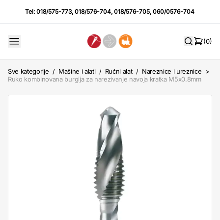
Tel:
018/575-773
,
018/576-704
,
018/576-705
,
060/0576-704
(0)
Sve kategorije
/
Mašine i alati
/
Ručni alat
/
Nareznice i ureznice
>
Ruko kombinovana burgija za narezivanje navoja kratka M5x0.8mm