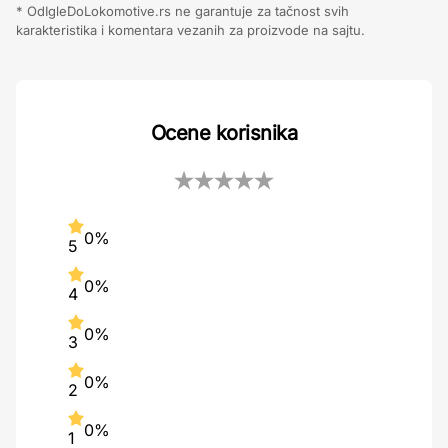
* OdIgleDoLokomotive.rs ne garantuje za tačnost svih
karakteristika i komentara vezanih za proizvode na sajtu.
Ocene korisnika
0%
5
0%
4
0%
3
0%
2
0%
1