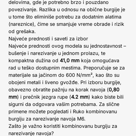
delovima, gde je potrebno brzo i pouzdano
povezivanje. Razlika u odnosu na obične burgije je
u tome što eliminiše potrebu za dodatnim alatima
(nareznice), čime se smanjuje vreme obrade i rizik
od grešaka.
Najveće prednosti i saveti za izbor
Najveće prednosti ovog modela su jednostavnost –
bušenje i narezivanje u jednom prolazu, te
kompaktna dužina od
41,0 mm
koja omogućava
rad u teško dostupnim mestima. Preporučuje se za
materijale sa jačinom do 600 N/mm², kao što su
obojeni metali i liveno gvožđe. Pri izboru burgije,
obavezno obratite pažnju na korak navoja (
0,80
mm
) i prečnik jezgra rupe (
4.2 mm
) kako biste bili
sigurni da odgovara vašim potrebama. Za slične
primene možete pogledati i Ruko kombinovanu
burgiju za narezivanje navoja M6.
Zašto je važno koristiti kombinovanu burgiju za
narezivanje navoja?