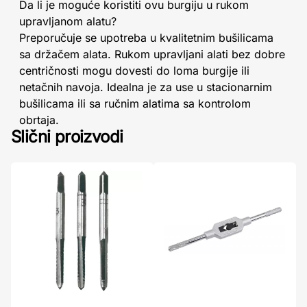
Da li je moguće koristiti ovu burgiju u rukom
upravljanom alatu?
Preporučuje se upotreba u kvalitetnim bušilicama
sa držačem alata. Rukom upravljani alati bez dobre
centričnosti mogu dovesti do loma burgije ili
netačnih navoja. Idealna je za use u stacionarnim
bušilicama ili sa ručnim alatima sa kontrolom
obrtaja.
Slični proizvodi