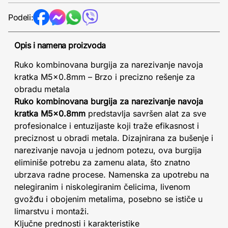
Podeli:
Opis i namena proizvoda
Ruko kombinovana burgija za narezivanje navoja
kratka M5x0.8mm – Brzo i precizno rešenje za
obradu metala
Ruko kombinovana burgija za narezivanje navoja
kratka M5x0.8mm
predstavlja savršen alat za sve
profesionalce i entuzijaste koji traže efikasnost i
preciznost u obradi metala. Dizajnirana za bušenje i
narezivanje navoja u jednom potezu, ova burgija
eliminiše potrebu za zamenu alata, što znatno
ubrzava radne procese. Namenska za upotrebu na
nelegiranim i niskolegiranim čelicima, livenom
gvožđu i obojenim metalima, posebno se ističe u
limarstvu i montaži.
Ključne prednosti i karakteristike