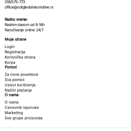
018/575-773
office@odigledolokomotive.rs
Radno vreme:
Radnim danom od 9-16h
Naručivanje online 24/7
Moje strane
Login
Registracija
Korisnička strana
Korpa
Pomoć
Za nove posetioce
Sva pomoć
Uslovi korišćenja
Načini plaćanja
O nama
O nama
Cenovnik isporuke
Marketing
Sve grupe proizvoda