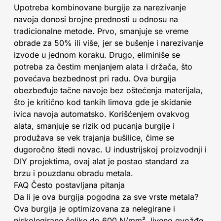
Upotreba kombinovane burgije za narezivanje
navoja donosi brojne prednosti u odnosu na
tradicionalne metode. Prvo, smanjuje se vreme
obrade za 50% ili više, jer se bušenje i narezivanje
izvode u jednom koraku. Drugo, eliminiše se
potreba za čestim menjanjem alata i držača, što
povećava bezbednost pri radu. Ova burgija
obezbeđuje tačne navoje bez oštećenja materijala,
što je kritično kod tankih limova gde je skidanie
ivica navoja automatsko. Korišćenjem ovakvog
alata, smanjuje se rizik od pucanja burgije i
produžava se vek trajanja bušilice, čime se
dugoročno štedi novac. U industrijskoj proizvodnji i
DIY projektima, ovaj alat je postao standard za
brzu i pouzdanu obradu metala.
FAQ Često postavljana pitanja
Da li je ova burgija pogodna za sve vrste metala?
Ova burgija je optimizovana za nelegirane i
niskolegirane čelike do 600 N/mm², liveno gvožđe