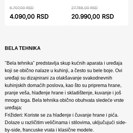
6.707,00 RSD
27.788,00 RSD
4.090,00 RSD
20.990,00 RSD
BELA TEHNIKA
"Bela tehnika" predstavlja skup kućnih aparata i uređaja
koji se obično nalaze u kuhinji, a često su bele boje. Ovi
uređaji su dizajnirani za olakšavanje svakodnevnih
kuhinjskih domaćih poslova, kao što su priprema hrane,
pranje veša, hlađenje hrane i skladištenje, kuvanje i još
mnogo toga. Bela tehnika obično obuhvata sledeće vrste
uređaja:
Frižideri: Koriste se za hlađenje i čuvanje hrane i pića.
Dolaze u različitim veličinama i stilovima, uključujući side-
by-side, francuske vrata i klasične modele.