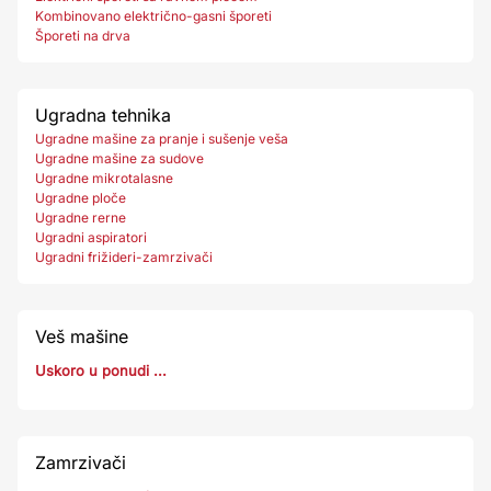
Kombinovano električno-gasni šporeti
Šporeti na drva
Ugradna tehnika
Ugradne mašine za pranje i sušenje veša
Ugradne mašine za sudove
Ugradne mikrotalasne
Ugradne ploče
Ugradne rerne
Ugradni aspiratori
Ugradni frižideri-zamrzivači
Veš mašine
Uskoro u ponudi ...
Zamrzivači