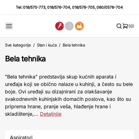
Tel:
018/575-773
,
018/576-704
,
018/576-705
,
060/0576-704
(0)
Sve kategorije
/
Stan i kuća
/
Bela tehnika
Bela tehnika
"Bela tehnika" predstavlja skup kućnih aparata i
uređaja koji se obično nalaze u kuhinji, a često su bele
boje. Ovi uređaji su dizajnirani za olakšavanje
svakodnevnih kuhinjskih domaćih poslova, kao što su
priprema hrane, pranje veša, hlađenje hrane i
skladištenje,...
Detaljnije
Aspiratori