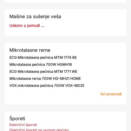
Mašine za sušenje veša
Uskoro u ponudi ...
Mikrotalasne rerne
ECG Mikrotalasna pećnica MTM 1774 BE
Mikrotalasna pećnica 700W HGMH19
ECG Mikrotalasna pećnica MTM 1771 WE
Mikrotalasna rerna 700W HG-MH21 HOME
VOX mikrotalasna pećnica 700W VOX-MD25
Svi proizvodi
Šporeti
Električni šporeti
Električni šporeti sa ravnom pločom