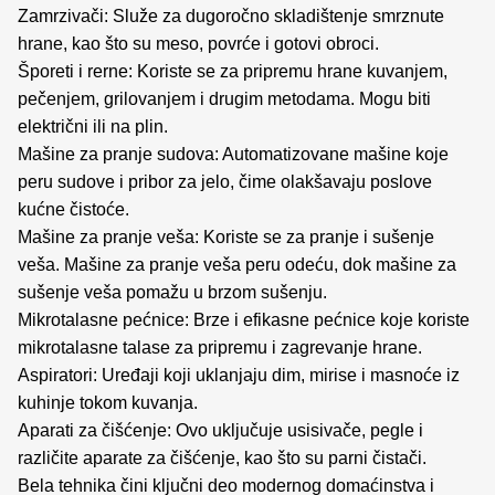
Zamrzivači: Služe za dugoročno skladištenje smrznute
hrane, kao što su meso, povrće i gotovi obroci.
Šporeti i rerne: Koriste se za pripremu hrane kuvanjem,
pečenjem, grilovanjem i drugim metodama. Mogu biti
električni ili na plin.
Mašine za pranje sudova: Automatizovane mašine koje
peru sudove i pribor za jelo, čime olakšavaju poslove
kućne čistoće.
Mašine za pranje veša: Koriste se za pranje i sušenje
veša. Mašine za pranje veša peru odeću, dok mašine za
sušenje veša pomažu u brzom sušenju.
Mikrotalasne pećnice: Brze i efikasne pećnice koje koriste
mikrotalasne talase za pripremu i zagrevanje hrane.
Aspiratori: Uređaji koji uklanjaju dim, mirise i masnoće iz
kuhinje tokom kuvanja.
Aparati za čišćenje: Ovo uključuje usisivače, pegle i
različite aparate za čišćenje, kao što su parni čistači.
Bela tehnika čini ključni deo modernog domaćinstva i