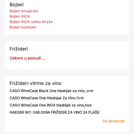
Bojleri
Bojleri emajlirani
Bojleri INOX
Bojleri INOX velike litraže
Bojleri kuhinjski
Frižideri
Uskoro u ponudi ...
Frižideri-vitrine za vino
CASO WineCase Black One hladnjak za vino, crni
CASO WineCase One Hladnjak Za Vino Crni
CASO WineCase One INOX hladnjak za vino,inox
HAEGER WC-24B.006A FRIŽIDER ZA VINO 24 FLAŠE
Svi proizvodi