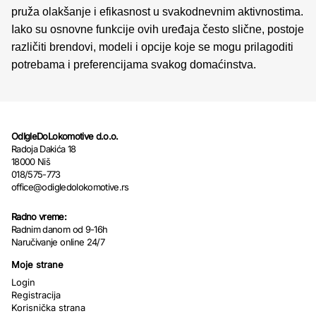
pruža olakšanje i efikasnost u svakodnevnim aktivnostima.
Iako su osnovne funkcije ovih uređaja često slične, postoje
različiti brendovi, modeli i opcije koje se mogu prilagoditi
potrebama i preferencijama svakog domaćinstva.
OdIgleDoLokomotive d.o.o.
Radoja Dakića 18
18000 Niš
018/575-773
office@odigledolokomotive.rs
Radno vreme:
Radnim danom od 9-16h
Naručivanje online 24/7
Moje strane
Login
Registracija
Korisnička strana