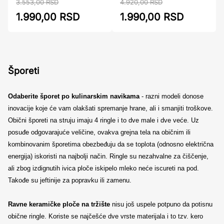
4.920,00 RSD
3.553,00 RSD
1.990,00 RSD
1.990,00 RSD
Šporeti
Odaberite šporet po kulinarskim navikama
- razni modeli donose
inovacije koje će vam olakšati spremanje hrane, ali i smanjiti troškove.
Obični šporeti na struju imaju 4 ringle i to dve male i dve veće. Uz
posuđe odgovarajuće veličine, ovakva grejna tela na običnim ili
kombinovanim šporetima obezbeđuju da se toplota (odnosno električna
energija) iskoristi na najbolji način. Ringle su nezahvalne za čiščenje,
ali zbog izdignutih ivica ploče iskipelo mleko neće iscureti na pod.
Takođe su jeftinije za popravku ili zamenu.
Ravne keramičke ploče na tržište
nisu još uspele potpuno da potisnu
obične ringle. Koriste se najčešće dve vrste materijala i to tzv. kero