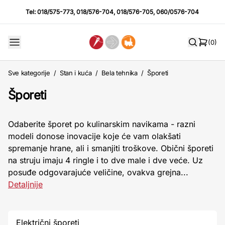
Tel:
018/575-773
,
018/576-704
,
018/576-705
,
060/0576-704
(0)
Sve kategorije
/
Stan i kuća
/
Bela tehnika
/
Šporeti
Šporeti
Odaberite šporet po kulinarskim navikama - razni
modeli donose inovacije koje će vam olakšati
spremanje hrane, ali i smanjiti troškove. Obični šporeti
na struju imaju 4 ringle i to dve male i dve veće. Uz
posuđe odgovarajuće veličine, ovakva grejna...
Detaljnije
Električni šporeti