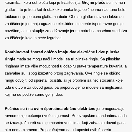
keramika i kera-šot ploča koja je kvalitetnija.
Grejne ploče
su ili crne i
glatke -- to je kera šot ili staklokeramika koja obično ima nacrtane bele
tačkice i nije potpuno glatka na dodir. Obe su glatke i ravne i lakše su
za čišćenje jer imaju ugrađene električne elemente ispod ravne gornje
površine, ali su skuplje za održavanje jer su potrebna posebna sredstva
za čišćenje koja ih neće izgrebati.
Kombinovani šporeti obično imaju dve električne i dve plinske
ringle
mada se mogu naći i modeli sa tri plinske ringle. Sa plinskim
ringlama imate više mogućnosti u odabiru prave temperature kuvanja, a
zahvalne su i zbog izuzetno brzog zagrevanja. Ove ringle se obično
mogu odvojiti od šporeta i očistiti, ali je problem sa nečistoćama koje
uđu u otvore za dovod gasa, pa preporučujemo modele sa ringlicama
kojima se podiže samo gornji deo.
Pećnice su i na ovim šporetima obično električne
jer omogućavaju
ravnomernije pečenje i veću sigurnost. Po evropskim standardima sada
se izrađuju šporeti sa sigurnosnim ventilima, koji zatvaraju dovod gasa
ako nema plamena. Preporučujemo da u kupovini ovih šporeta