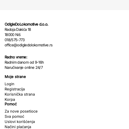
OdIgleDoLokomotive d.o.o.
Radoja Dakića 18
18000 Niš
018/575-773
office@odigledolokomotive.rs
Radno vreme:
Radnim danom od 9-16h
Naručivanje online 24/7
Moje strane
Login
Registracija
Korisnička strana
Korpa
Pomoć
Za nove posetioce
Sva pomoć
Uslovi korišćenja
Načini plaćanja