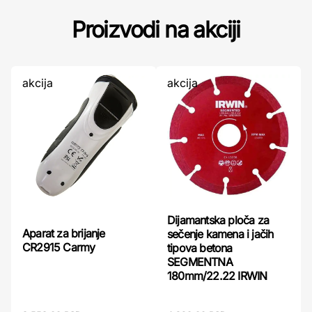
Proizvodi na akciji
akcija
akcija
Dijamantska ploča za
Aparat za brijanje
sečenje kamena i jačih
CR2915 Carmy
tipova betona
SEGMENTNA
180mm/22.22 IRWIN