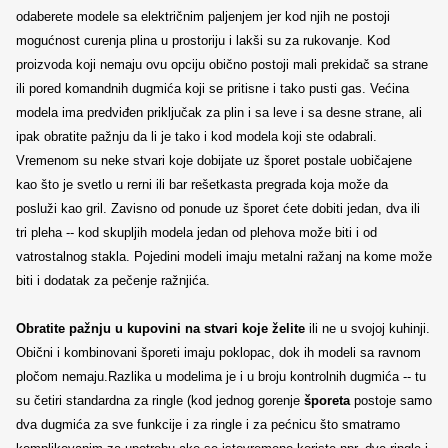
odaberete modele sa električnim paljenjem jer kod njih ne postoji
mogućnost curenja plina u prostoriju i lakši su za rukovanje. Kod
proizvoda koji nemaju ovu opciju obično postoji mali prekidač sa strane
ili pored komandnih dugmića koji se pritisne i tako pusti gas. Većina
modela ima predviđen priključak za plin i sa leve i sa desne strane, ali
ipak obratite pažnju da li je tako i kod modela koji ste odabrali.
Vremenom su neke stvari koje dobijate uz šporet postale uobičajene
kao što je svetlo u rerni ili bar rešetkasta pregrada koja može da
posluži kao gril. Zavisno od ponude uz šporet ćete dobiti jedan, dva ili
tri pleha -- kod skupljih modela jedan od plehova može biti i od
vatrostalnog stakla. Pojedini modeli imaju metalni ražanj na kome može
biti i dodatak za pečenje ražnjića.
Obratite pažnju u kupovini na stvari koje želite
ili ne u svojoj kuhinji.
Obični i kombinovani šporeti imaju poklopac, dok ih modeli sa ravnom
pločom nemaju.Razlika u modelima je i u broju kontrolnih dugmića -- tu
su četiri standardna za ringle (kod jednog gorenje
šporeta
postoje samo
dva dugmića za sve funkcije i za ringle i za pećnicu što smatramo