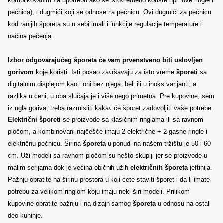
komplikovanim za upotrebu ako se istovremeno koriste npr. dve ringle i
pećnica), i dugmići koji se odnose na pećnicu. Ovi dugmići za pećnicu
kod ranijih šporeta su u sebi imali i funkcije regulacije temperature i
načina pečenja.
Izbor odgovarajućeg šporeta će vam prvenstveno biti uslovljen
gorivom
koje koristi. Isti posao završavaju za isto vreme
šporeti
sa
digitalnim displejom kao i oni bez njega, beli ili u inoks varijanti, a
razlika u ceni, u oba slučaja je i više nego primetna. Pre kupovine, sem
iz ugla goriva, treba razmisliti kakav će šporet zadovoljiti vaše potrebe.
Električni šporeti
se proizvode sa klasičnim ringlama ili sa ravnom
pločom, a kombinovani najčešće imaju 2 električne + 2 gasne ringle i
električnu pećnicu. Širina
šporeta
u ponudi na našem tržištu je 50 i 60
cm. Uži modeli sa ravnom pločom su nešto skuplji jer se proizvode u
malim serijama dok je većina običnih užih
električnih šporeta
jeftinija.
Pažnju obratite na širinu prostora u koji ćete staviti šporet i da li imate
potrebu za velikom ringlom koju imaju neki širi modeli. Prilikom
kupovine obratite pažnju i na dizajn samog
šporeta
u odnosu na ostali
deo kuhinje.