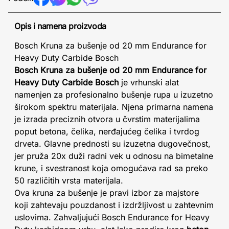
Opis i namena proizvoda
Bosch Kruna za bušenje od 20 mm Endurance for
Heavy Duty Carbide Bosch
Bosch Kruna za bušenje od 20 mm Endurance for
Heavy Duty Carbide Bosch
je vrhunski alat
namenjen za profesionalno bušenje rupa u izuzetno
širokom spektru materijala. Njena primarna namena
je izrada preciznih otvora u čvrstim materijalima
poput betona, čelika, nerđajućeg čelika i tvrdog
drveta. Glavne prednosti su izuzetna dugovečnost,
jer pruža 20x duži radni vek u odnosu na bimetalne
krune, i svestranost koja omogućava rad sa preko
50 različitih vrsta materijala.
Ova kruna za bušenje je pravi izbor za majstore
koji zahtevaju pouzdanost i izdržljivost u zahtevnim
uslovima. Zahvaljujući Bosch Endurance for Heavy