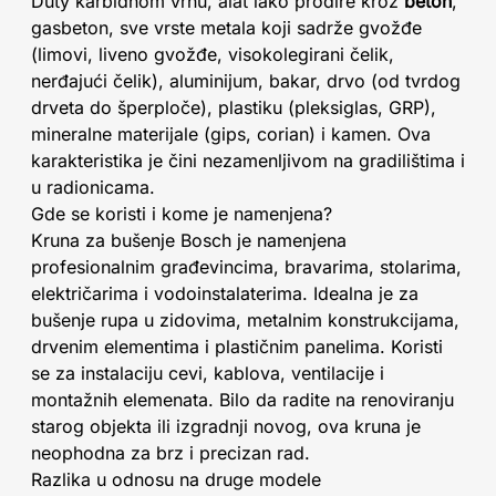
Duty karbidnom vrhu, alat lako prodire kroz
beton
,
gasbeton, sve vrste metala koji sadrže gvožđe
(limovi, liveno gvožđe, visokolegirani čelik,
nerđajući čelik), aluminijum, bakar, drvo (od tvrdog
drveta do šperploče), plastiku (pleksiglas, GRP),
mineralne materijale (gips, corian) i kamen. Ova
karakteristika je čini nezamenljivom na gradilištima i
u radionicama.
Gde se koristi i kome je namenjena?
Kruna za bušenje Bosch je namenjena
profesionalnim građevincima, bravarima, stolarima,
električarima i vodoinstalaterima. Idealna je za
bušenje rupa u zidovima, metalnim konstrukcijama,
drvenim elementima i plastičnim panelima. Koristi
se za instalaciju cevi, kablova, ventilacije i
montažnih elemenata. Bilo da radite na renoviranju
starog objekta ili izgradnji novog, ova kruna je
neophodna za brz i precizan rad.
Razlika u odnosu na druge modele