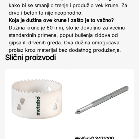
kako bi se smanjilo trenje i produžio vek krune. Za
drvo i beton to nije neophodno.
Koja je dužina ove krune i zašto je to važno?
Dužina krune je 60 mm, što je dovoljno za većinu
standardnih primena, poput bušenja zidova od
gipsa ili drvenih greda. Ova dužina omogućava
prolaz kroz materijal bez dodatnog produženja.
Slični proizvodi
Wolfcraft 3471000