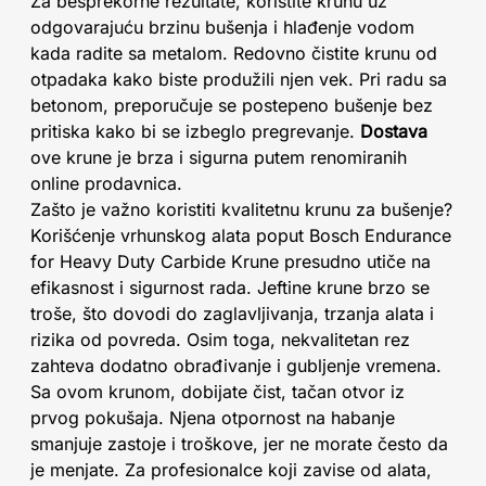
Za besprekorne rezultate, koristite krunu uz
odgovarajuću brzinu bušenja i hlađenje vodom
kada radite sa metalom. Redovno čistite krunu od
otpadaka kako biste produžili njen vek. Pri radu sa
betonom, preporučuje se postepeno bušenje bez
pritiska kako bi se izbeglo pregrevanje.
Dostava
ove krune je brza i sigurna putem renomiranih
online prodavnica.
Zašto je važno koristiti kvalitetnu krunu za bušenje?
Korišćenje vrhunskog alata poput Bosch Endurance
for Heavy Duty Carbide Krune presudno utiče na
efikasnost i sigurnost rada. Jeftine krune brzo se
troše, što dovodi do zaglavljivanja, trzanja alata i
rizika od povreda. Osim toga, nekvalitetan rez
zahteva dodatno obrađivanje i gubljenje vremena.
Sa ovom krunom, dobijate čist, tačan otvor iz
prvog pokušaja. Njena otpornost na habanje
smanjuje zastoje i troškove, jer ne morate često da
je menjate. Za profesionalce koji zavise od alata,