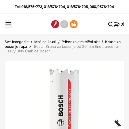
Tel:
018/575-773
,
018/576-704
,
018/576-705
,
060/0576-704
(0)
Sve kategorije
/
Mašine i alati
/
Pribor za električni alat
/
Krune za
bušenje rupa
>
Bosch Kruna za bušenje od 20 mm Endurance for
Heavy Duty Carbide Bosch