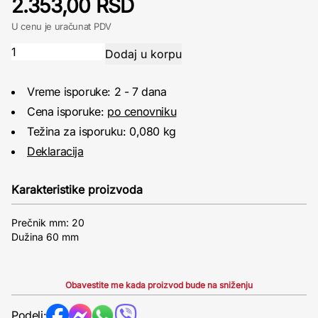
2.353,00 RSD
U cenu je uračunat PDV
Vreme isporuke: 2 - 7 dana
Cena isporuke:
po cenovniku
Težina za isporuku: 0,080 kg
Deklaracija
Karakteristike proizvoda
Prečnik mm: 20
Dužina 60 mm
Obavestite me kada proizvod bude na sniženju
Podeli: