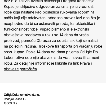
bez bilo kakvih fizičkih oštećenja i tragova korišćenja.
Kupac je isključivo odgovoran za umanjenu vrednost
robe koja nastane kao posledica rukovanja robom na
način koji nije adekvatan, odnosno prevazilazi ono što je
neophodno da bi se ustanovili priroda, karakteristike i
funkcionalnost robe. Kupac pismeno ili elektronski
obaveštava prodavca u roku od 14 dana da vraća
proizvod, pomoću Obrasca za odustanak koji se nalazi
na poledjini računa. Troškove transporta pri vraćanju robe
snosi kupac. Posle 14 dana od dana prijema Od Igle Do
Lokomotive doo nije obavezna da vrati novac ili zameni
robu. Za detaljnije informacije kliknite na link
Prava i
obaveze potrošača
OdIgleDoLokomotive d.o.o.
Radoja Dakića 18
18000 Niš