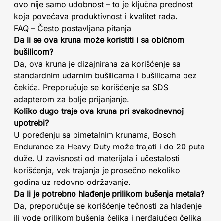
ovo nije samo udobnost – to je ključna prednost
koja povećava produktivnost i kvalitet rada.
FAQ – Često postavljana pitanja
Da li se ova kruna može koristiti i sa običnom
bušilicom?
Da, ova kruna je dizajnirana za korišćenje sa
standardnim udarnim bušilicama i bušilicama bez
čekića. Preporučuje se korišćenje sa SDS
adapterom za bolje prijanjanje.
Koliko dugo traje ova kruna pri svakodnevnoj
upotrebi?
U poređenju sa bimetalnim krunama, Bosch
Endurance za Heavy Duty može trajati i do 20 puta
duže. U zavisnosti od materijala i učestalosti
korišćenja, vek trajanja je prosečno nekoliko
godina uz redovno održavanje.
Da li je potrebno hlađenje prilikom bušenja metala?
Da, preporučuje se korišćenje tečnosti za hlađenje
ili vode prilikom bušenja čelika i nerđajućeg čelika