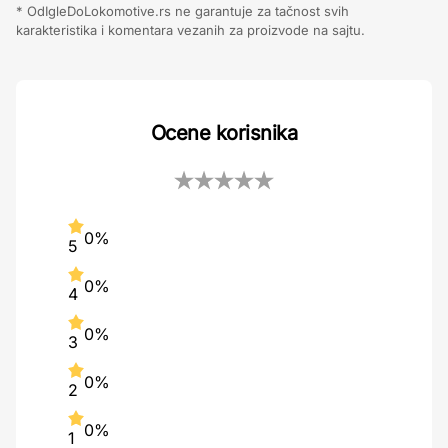
* OdIgleDoLokomotive.rs ne garantuje za tačnost svih
karakteristika i komentara vezanih za proizvode na sajtu.
Ocene korisnika
0%
5
0%
4
0%
3
0%
2
0%
1