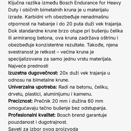
Ključna razlika između Bosch Endurance for Heavy
Duty i običnih bimetalnih kruna je u materijalu
izrade. Karbidni vrh obezbeđuje nenadmašnu
otpornost na habanje i do 20 puta duži vek trajanja.
Dok standardne krune brzo otupe pri bušenju čelika
ili armiranog betona, ova kruna zadržava oštrinu i
obezbeđuje konzistentne rezultate. Takođe, njena
svestranost je retkost – većina kruna je
specijalizovana za samo jednu vrstu materijala.
Najveće prednosti
Izuzetna dugovečnost:
20x duži vek trajanja u
odnosu na bimetalne krune.
Univerzalna upotreba:
Radi na betonu, čeliku,
drvetu, plastici, aluminijumu i kamenu.
Preciznost:
Prečnik 20 mm i dužina 60 mm
omogućavaju tačno bušenje bez odstupanja.
Profesionalni kvalitet:
Bosch brend garantuje
pouzdanost i dugotrajnost.
Saveti za izbor ovog proizvoda