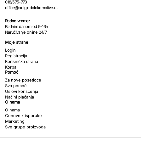
018/575-773
office@odigledolokomotive.rs
Radno vreme:
Radnim danom od 9-16h
Naručivanje online 24/7
Moje strane
Login
Registracija
Korisnička strana
Korpa
Pomoć
Za nove posetioce
Sva pomoć
Uslovi korišćenja
Načini plaćanja
O nama
O nama
Cenovnik isporuke
Marketing
Sve grupe proizvoda