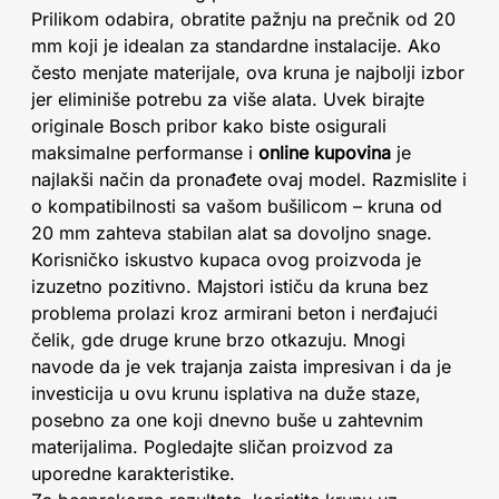
Prilikom odabira, obratite pažnju na prečnik od 20
mm koji je idealan za standardne instalacije. Ako
često menjate materijale, ova kruna je najbolji izbor
jer eliminiše potrebu za više alata. Uvek birajte
originale Bosch pribor kako biste osigurali
maksimalne performanse i
online kupovina
je
najlakši način da pronađete ovaj model. Razmislite i
o kompatibilnosti sa vašom bušilicom – kruna od
20 mm zahteva stabilan alat sa dovoljno snage.
Korisničko iskustvo kupaca ovog proizvoda je
izuzetno pozitivno. Majstori ističu da kruna bez
problema prolazi kroz armirani beton i nerđajući
čelik, gde druge krune brzo otkazuju. Mnogi
navode da je vek trajanja zaista impresivan i da je
investicija u ovu krunu isplativa na duže staze,
posebno za one koji dnevno buše u zahtevnim
materijalima. Pogledajte sličan proizvod za
uporedne karakteristike.