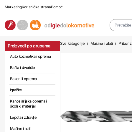
Marketing
Korisnička strana
Pomoć
Sve kategorije
/
Mašine i alati
/
Pribor z
Proizvodi po grupama
Auto kozmetika i oprema
Bašta i dvorište
Bazeni i oprema
Igračke
Kancelarijska oprema i
školski materijal
Lepota i zdravlje
Mašine i alati