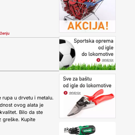
iženju
 rupa u drvetu i metalu.
dnost ovog alata je
valitet. Bilo da ste
z greške. Kupite
akcija