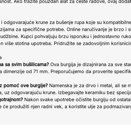
snost. Ako tražite pouzdan alat za česte radove, ovaj doda
i odgovarajuće krune za bušenje rupa koje su kompatibiln
zijama za specifične potrebe. Online naručivanje je brzo i 
udžbine. Kupci pohvaljuju brzu isporuku i jednostavno ruko
n više stotina upotreba. Pridružite se zadovoljnim korisnici
a
lna sa svim bušilicama?
Ova burgija je dizajnirana za sve sta
dimenzije od 71 mm. Preporučujemo da proverite specifika
 uz pomoć ove burgije?
Namenska je za drvo i metal, ali se m
ča, uz odgovarajuću krune. Izbegavajte keramiku bez specij
gotrajnom?
Nakon svake upotrebe očistite burgiju od ostata
 će produžiti njen radni vek, a koristite ulje za podmazivan