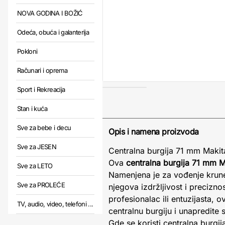
NOVA GODINA I BOŽIĆ
Odeća, obuća i galanterija
Pokloni
Računari i oprema
Sport i Rekreacija
Stan i kuća
Sve za bebe i decu
Opis i namena proizvoda
Sve za JESEN
Centralna burgija 71 mm Makita
Ova
centralna burgija 71 mm M
Sve za LETO
Namenjena je za vođenje krune
Sve za PROLEĆE
njegova izdržljivost i precizno
profesionalac ili entuzijasta
TV, audio, video, telefoni ...
centralnu burgiju i unapredite 
Gde se koristi centralna burgi