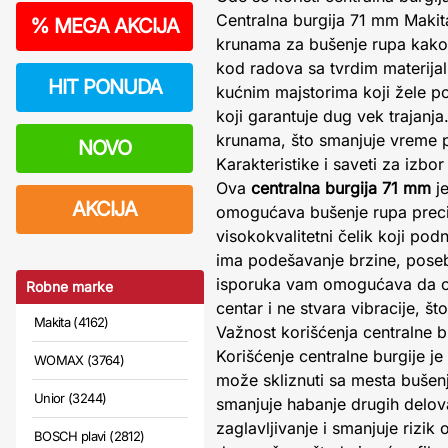
Centralna burgija 71 mm Makita 
%
MEGA AKCIJA
krunama za bušenje rupa kako 
kod radova sa tvrdim materijal
HIT PONUDA
kućnim majstorima koji žele po
koji garantuje dug vek trajanj
krunama, što smanjuje vreme 
NOVO
Karakteristike i saveti za izbor
Ova
centralna burgija 71 mm
je
AKCIJA
omogućava bušenje rupa precizn
visokokvalitetni čelik koji po
ima podešavanje brzine, poseb
isporuka vam omogućava da od
Robne marke
centar i ne stvara vibracije, št
Makita (4162)
Važnost korišćenja centralne b
Korišćenje centralne burgije je
WOMAX (3764)
može skliznuti sa mesta bušenj
Unior (3244)
smanjuje habanje drugih delov
zaglavljivanje i smanjuje rizik
BOSCH plavi (2812)