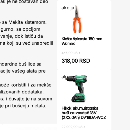
tak je neizostavan deo
akcija
e sa Makita sistemom.
sigurno, sa opcijom
vanje, dok ističu da
Klešta špicasta 180 mm
ma koji su već unapredili
Womax
456,00 RSD
318,00 RSD
ndardne bušilice sa
cije vašeg alata pre
akcija
ože koristiti i za mekše
alizovanih dodataka.
ka i čuvajte je na suvom
je pri bušenju metala.
Hikoki akumulatorska
bušilica-zavrtač 18V
(2X2.0Ah) DV18DA-WCZ
22.992,00 RSD