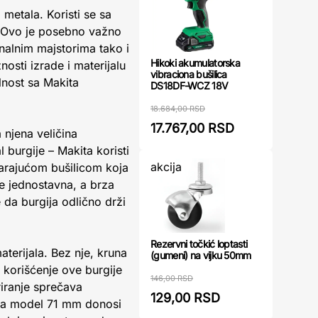
 metala. Koristi se sa
. Ovo je posebno važno
nalnim majstorima tako i
Hikoki akumulatorska
osti izrade i materijalu
vibraciona bušilica
lnost sa Makita
DS18DF-WCZ 18V
18.684,00 RSD
17.767,00 RSD
njena veličina
 burgije – Makita koristi
akcija
ovarajućom bušilicom koja
e jednostavna, a brza
a burgija odlično drži
Rezervni točkić loptasti
aterijala. Bez nje, kruna
(gumeni) na vijku 50mm
 korišćenje ove burgije
146,00 RSD
iranje sprečava
129,00 RSD
kita model 71 mm donosi