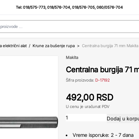
Tel:
018/575-773
,
018/576-704
,
018/576-705
,
060/0576-704
a električni alat
/
Krune za bušenje rupa
>
Centralna burgija 71 mm Makita
Makita
Centralna burgija 71
Šifra proizvoda:
D-17192
492,00 RSD
U cenu je uračunat PDV
Vreme isporuke: 2 - 7 dana