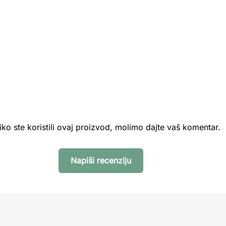
iko ste koristili ovaj proizvod, molimo dajte vaš komentar.
Napiši recenziju