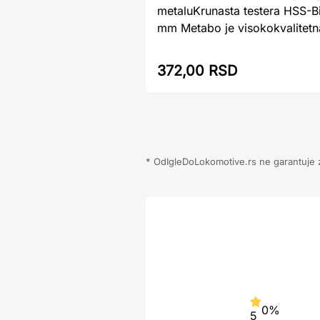
metaluKrunasta testera HSS-Bi
mm Metabo je visokokvalitetna
372,00 RSD
* OdIgleDoLokomotive.rs ne garantuje za
0%
5