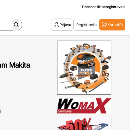
Dobrodošli:
neregistrovani
Prijava
Registracija
Korpa
(0)
 mm Makita