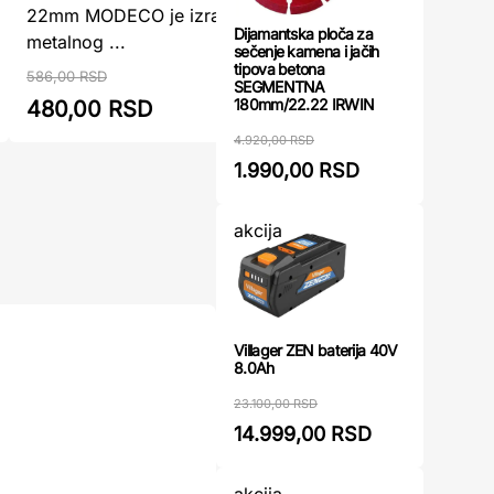
mokro buš
22mm MODECO je izrađena od bi-
Dijamantska ploča za
mm) Makit
metalnog ...
sečenje kamena i jačih
je neopho
tipova betona
586,00 RSD
SEGMENTNA
180mm/22.22 IRWIN
480,00 RSD
488,00
4.920,00 RSD
1.990,00 RSD
akcija
Villager ZEN baterija 40V
8.0Ah
23.100,00 RSD
14.999,00 RSD
akcija