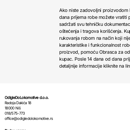
Ako niste zadovoljni proizvodom 
dana prijema robe možete vratiti p
sadržati svu tehničku dokumentacij
oštećenja i tragova korišćenja. K
rukovanja robom na način koji nij
karakteristike i funkcionalnost r
proizvod, pomoću Obrasca za odust
kupac. Posle 14 dana od dana pri
detaljnije informacije kliknite na li
OdIgleDoLokomotive d.o.o.
Radoja Dakića 18
18000 Niš
018/575-773
office@odigledolokomotive.rs