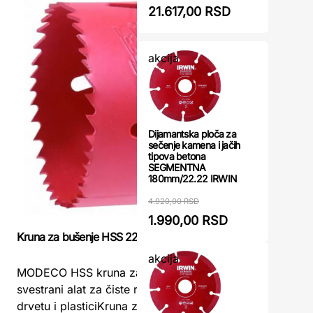
21.617,00 RSD
akcija
Dijamantska ploča za
sečenje kamena i jačih
tipova betona
SEGMENTNA
180mm/22.22 IRWIN
4.920,00 RSD
1.990,00 RSD
Kruna za bušenje HSS 22mm MODECO
Adapter 9,
mokro buše
akcija
mm) Makit
MODECO HSS kruna za bušenje 22mm –
svestrani alat za čiste rupe u metalu,
Adapter 9
drvetu i plasticiKruna za bušenje HSS