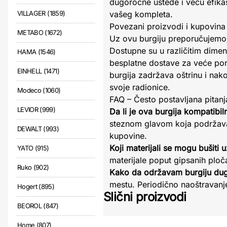
dugoročne uštede i veću efika
VILLAGER (1859)
vašeg kompleta.
Povezani proizvodi i kupovina
METABO (1672)
Uz ovu burgiju preporučujemo 
Dostupne su u različitim dimen
HAMA (1546)
besplatne dostave za veće por
EINHELL (1471)
burgija zadržava oštrinu i nako
svoje radionice.
Modeco (1060)
FAQ – Često postavljana pitanj
LEVIOR (999)
Da li je ova burgija kompatibi
steznom glavom koja podržava 
DEWALT (993)
kupovine.
Koji materijali se mogu bušiti
YATO (915)
materijale poput gipsanih plo
Ruko (902)
Kako da održavam burgiju du
mestu. Periodično naoštravanje
Hogert (895)
Slični proizvodi
BEOROL (847)
Home (807)