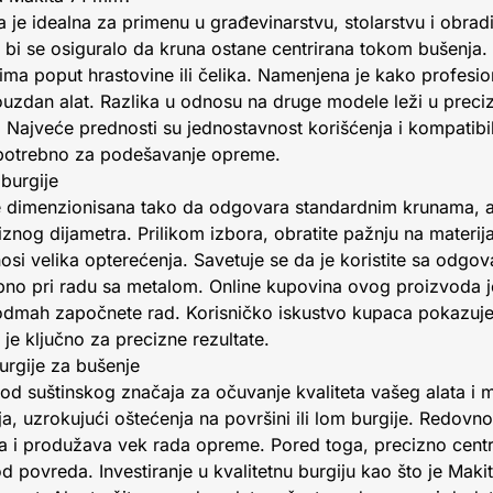
je idealna za primenu u građevinarstvu, stolarstvu i obradi
bi se osiguralo da kruna ostane centrirana tokom bušenja
ima poput hrastovine ili čelika. Namenjena je kako profesio
uzdan alat. Razlika u odnosu na druge modele leži u precizn
a. Najveće prednosti su jednostavnost korišćenja i kompatibi
potrebno za podešavanje opreme.
 burgije
 dimenzionisana tako da odgovara standardnim krunama, a 
og dijametra. Prilikom izbora, obratite pažnju na materijal
dnosi velika opterećenja. Savetuje se da je koristite sa odg
no pri radu sa metalom. Online kupovina ovog proizvoda j
mah započnete rad. Korisničko iskustvo kupaca pokazuje d
o je ključno za precizne rezultate.
urgije za bušenje
 od suštinskog značaja za očuvanje kvaliteta vašeg alata i m
a, uzrokujući oštećenja na površini ili lom burgije. Redovno
a i produžava vek rada opreme. Pored toga, precizno centr
 od povreda. Investiranje u kvalitetnu burgiju kao što je Ma