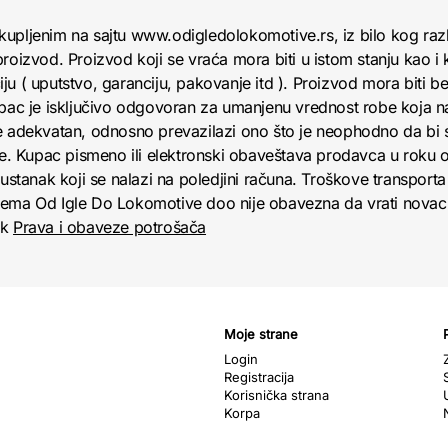
kupljenim na sajtu www.odigledolokomotive.rs, iz bilo kog raz
roizvod. Proizvod koji se vraća mora biti u istom stanju kao i 
u ( uputstvo, garanciju, pakovanje itd ). Proizvod mora biti bez
upac je isključivo odgovoran za umanjenu vrednost robe koja 
e adekvatan, odnosno prevazilazi ono što je neophodno da bi se
obe. Kupac pismeno ili elektronski obaveštava prodavca u roku
anak koji se nalazi na poledjini računa. Troškove transporta 
jema Od Igle Do Lokomotive doo nije obavezna da vrati novac 
nk
Prava i obaveze potrošača
Moje strane
Login
Registracija
Korisnička strana
Korpa