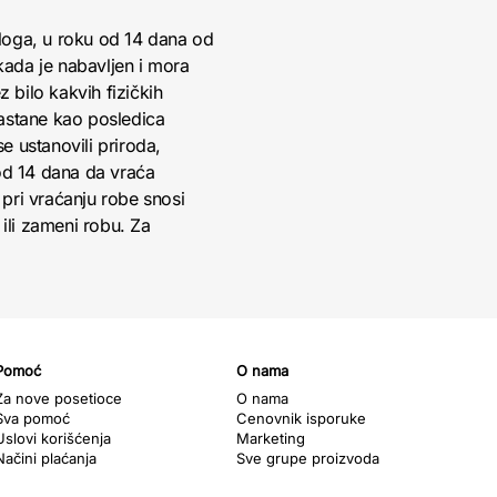
loga, u roku od 14 dana od
kada je nabavljen i mora
 bilo kakvih fizičkih
nastane kao posledica
 ustanovili priroda,
 od 14 dana da vraća
pri vraćanju robe snosi
ili zameni robu. Za
Pomoć
O nama
Za nove posetioce
O nama
Sva pomoć
Cenovnik isporuke
Uslovi korišćenja
Marketing
Načini plaćanja
Sve grupe proizvoda