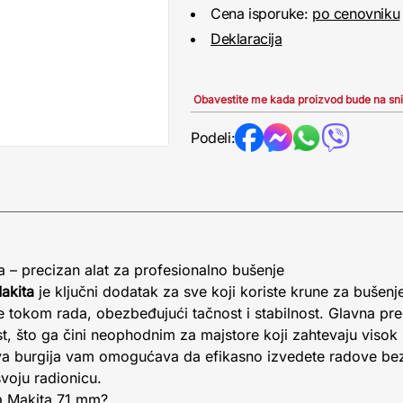
Cena isporuke:
po cenovniku
Deklaracija
Obavestite me kada proizvod bude na sn
Podeli:
 – precizan alat za profesionalno bušenje
akita
je ključni dodatak za sve koji koriste krune za bušenje
 tokom rada, obezbeđujući tačnost i stabilnost. Glavna pre
st, što ga čini neophodnim za majstore koji zahtevaju visok k
, ova burgija vam omogućava da efikasno izvedete radove be
svoju radionicu.
ja Makita 71 mm?