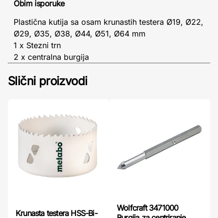
Obim isporuke
Plastična kutija sa osam krunastih testera Ø19, Ø22,
Ø29, Ø35, Ø38, Ø44, Ø51, Ø64 mm
1 x Stezni trn
2 x centralna burgija
Slični proizvodi
Wolfcraft 3471000
Krunasta testera HSS-Bi-
Burgija za centriranje,