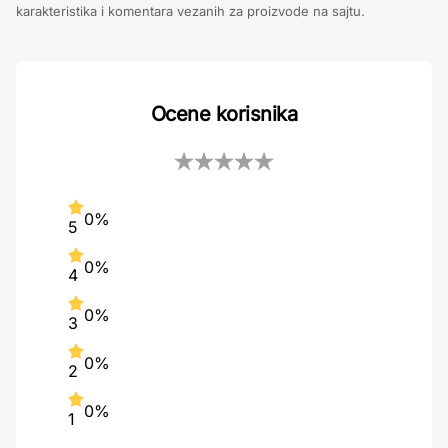
karakteristika i komentara vezanih za proizvode na sajtu.
Ocene korisnika
0%
5
0%
4
0%
3
0%
2
0%
1