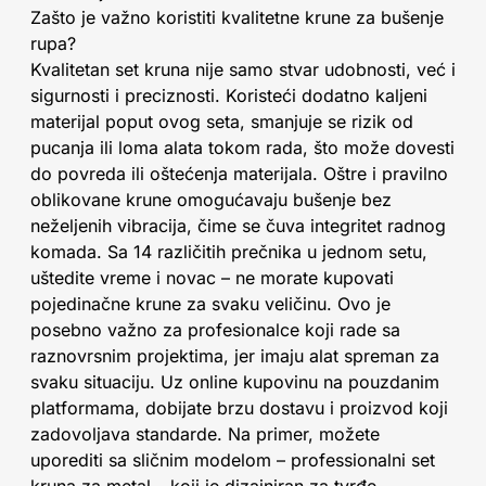
Zašto je važno koristiti kvalitetne krune za bušenje
rupa?
Kvalitetan set kruna nije samo stvar udobnosti, već i
sigurnosti i preciznosti. Koristeći dodatno kaljeni
materijal poput ovog seta, smanjuje se rizik od
pucanja ili loma alata tokom rada, što može dovesti
do povreda ili oštećenja materijala. Oštre i pravilno
oblikovane krune omogućavaju bušenje bez
neželjenih vibracija, čime se čuva integritet radnog
komada. Sa 14 različitih prečnika u jednom setu,
uštedite vreme i novac – ne morate kupovati
pojedinačne krune za svaku veličinu. Ovo je
posebno važno za profesionalce koji rade sa
raznovrsnim projektima, jer imaju alat spreman za
svaku situaciju. Uz online kupovinu na pouzdanim
platformama, dobijate brzu dostavu i proizvod koji
zadovoljava standarde. Na primer, možete
uporediti sa sličnim modelom – professionalni set
kruna za metal – koji je dizajniran za tvrđe