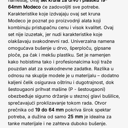
64mm Modeco
će zadovoljiti sve potrebe.
Karakteristike koje izdvajaju ovaj set kruna
Modeco je poznat po proizvodnji alata koji
kombinuju pristupačnu cenu i visok kvalitet. Ovaj
set nije izuzetak, jer nudi karakteristike koje
olakšavaju svakodnevni rad. Univerzalna namena
omogućava bušenje u drvo, šperploču, gipsane
ploče, pa čak i mekšu plastiku. Set je namenjen
kako hobistima tako i profesionalcima koji traže
pouzdan alat za svakodnevne zadatke. Razlika u
odnosu na skuplje modele je u materijalu – dodatno
kaljeni čelik osigurava oštrinu i dugotrajnost, dok
šestougaoni prihvat mašine (P - šestougaoni)
obezbeđuje sigurno držanje u steznoj glavi bušilice,
sprečavajući proklizavanje tokom rada. Otvor
prečnika od
19 do 64 mm
pokriva širok spektar
potreba, a dužina od samo
25 mm
je idealna za
tanke materijale i ne zahteva duboko bušenje.