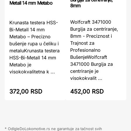
Metall 14 mm Metabo
8mm
Wolfcraft 3471000
Krunasta testera HSS-
Burgija za centriranje,
Bi-Metall 14 mm
8mm - Preciznost i
Metabo – Precizno
Trajnost za
bušenje rupa u čeliku i
Profesionalno
metaluKrunasta testera
BušenjeWolfcraft
HSS-Bi-Metall 14 mm
3471000 Burgija za
Metabo je
centriranje je
visokokvalitetna k ...
visokokvalit ...
372,00 RSD
452,00 RSD
* OdIgleDoLokomotive.rs ne garantuje za tačnost svih