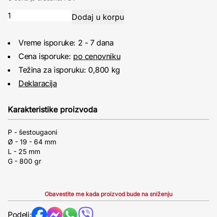
Vreme isporuke: 2 - 7 dana
Cena isporuke:
po cenovniku
Težina za isporuku: 0,800 kg
Deklaracija
Karakteristike proizvoda
P - šestougaoni
Ø - 19 - 64 mm
L - 25 mm
G - 800 gr
Obavestite me kada proizvod bude na sniženju
Podeli: