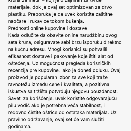
materijale, dok je ovaj set optimizovan za drvo i
plastiku. Preporuka je da uvek koristite zaštitne
naočare i rukavice tokom bušenja.
Prednosti online kupovine i dostave
Kada odlučite da obavite online narudžbinu ovog
seta kruna, osiguravate sebi brzu isporuku direktno
na kućnu adresu. Mnogi korisnici su pohvalili
efikasnost dostave i pakovanje koje štiti alat od
oštećenja. Uz mogućnost pregleda korisničkih
recenzija pre kupovine, lako je doneti odluku. Ovaj
proizvod je popularan izbor za sve koji traže
ravnotežu između cene i kvaliteta, a pozitivna
iskustva sa tržišta potvrđuju njegovu pouzdanost.
Saveti za korišćenje: uvek koristite odgovarajuću
pilu vodič ako je potrebna veća stabilnost, i
redovno čistite oštrice od ostataka materijala. Uz
pravilno održavanje, ovaj set će vam služiti
godinama.