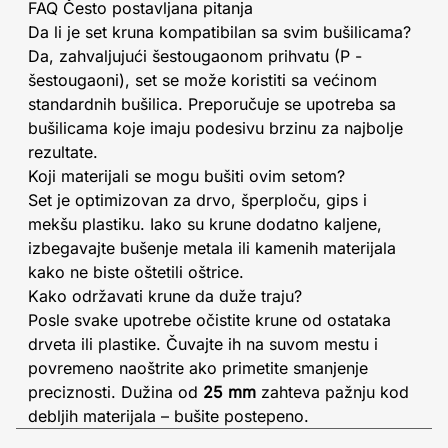
FAQ Često postavljana pitanja
Da li je set kruna kompatibilan sa svim bušilicama?
Da, zahvaljujući šestougaonom prihvatu (P -
šestougaoni), set se može koristiti sa većinom
standardnih bušilica. Preporučuje se upotreba sa
bušilicama koje imaju podesivu brzinu za najbolje
rezultate.
Koji materijali se mogu bušiti ovim setom?
Set je optimizovan za drvo, šperploču, gips i
mekšu plastiku. Iako su krune dodatno kaljene,
izbegavajte bušenje metala ili kamenih materijala
kako ne biste oštetili oštrice.
Kako održavati krune da duže traju?
Posle svake upotrebe očistite krune od ostataka
drveta ili plastike. Čuvajte ih na suvom mestu i
povremeno naoštrite ako primetite smanjenje
preciznosti. Dužina od
25 mm
zahteva pažnju kod
debljih materijala – bušite postepeno.