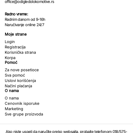
office@odigledolokomotive.rs
Radno vreme:
Radnim danom od 9-16h
Naručivanje online 24/7
Moje strane
Login
Registracija
Korisnička strana
Korpa
Pomoć
Za nove posetioce
Sva pomoć
Uslovi korišćenja
Načini plaćanja
O nama
O nama
Cenovnik isporuke
Marketing
Sve grupe proizvoda
Ako niste uspeli da naručite preko websajta, probajte telefonom 018/575-