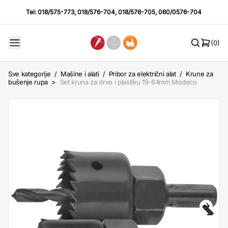
Tel:
018/575-773
,
018/576-704
,
018/576-705
,
060/0576-704
(0)
Sve kategorije
/
Mašine i alati
/
Pribor za električni alat
/
Krune za
bušenje rupa
>
Set kruna za drvo i plastiku 19-64mm Modeco