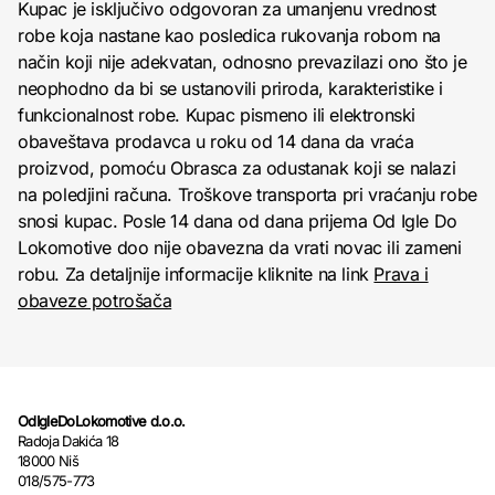
Kupac je isključivo odgovoran za umanjenu vrednost
robe koja nastane kao posledica rukovanja robom na
način koji nije adekvatan, odnosno prevazilazi ono što je
neophodno da bi se ustanovili priroda, karakteristike i
funkcionalnost robe. Kupac pismeno ili elektronski
obaveštava prodavca u roku od 14 dana da vraća
proizvod, pomoću Obrasca za odustanak koji se nalazi
na poledjini računa. Troškove transporta pri vraćanju robe
snosi kupac. Posle 14 dana od dana prijema Od Igle Do
Lokomotive doo nije obavezna da vrati novac ili zameni
robu. Za detaljnije informacije kliknite na link
Prava i
obaveze potrošača
OdIgleDoLokomotive d.o.o.
Radoja Dakića 18
18000 Niš
018/575-773