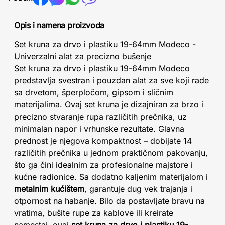
Opis i namena proizvoda
Set kruna za drvo i plastiku 19-64mm Modeco -
Univerzalni alat za precizno bušenje
Set kruna za drvo i plastiku 19-64mm Modeco
predstavlja svestran i pouzdan alat za sve koji rade
sa drvetom, šperpločom, gipsom i sličnim
materijalima. Ovaj set kruna je dizajniran za brzo i
precizno stvaranje rupa različitih prečnika, uz
minimalan napor i vrhunske rezultate. Glavna
prednost je njegova kompaktnost – dobijate 14
različitih prečnika u jednom praktičnom pakovanju,
što ga čini idealnim za profesionalne majstore i
kućne radionice. Sa dodatno kaljenim materijalom i
metalnim kućištem
, garantuje dug vek trajanja i
otpornost na habanje. Bilo da postavljate bravu na
vratima, bušite rupe za kablove ili kreirate
namestaj, ovaj
set kruna za drvo i plastiku 19-