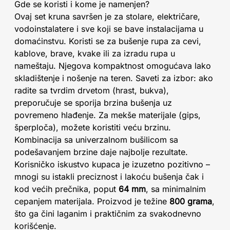
Gde se koristi i kome je namenjen?
Ovaj set kruna savršen je za stolare, električare,
vodoinstalatere i sve koji se bave instalacijama u
domaćinstvu. Koristi se za bušenje rupa za cevi,
kablove, brave, kvake ili za izradu rupa u
nameštaju. Njegova kompaktnost omogućava lako
skladištenje i nošenje na teren. Saveti za izbor: ako
radite sa tvrdim drvetom (hrast, bukva),
preporučuje se sporija brzina bušenja uz
povremeno hlađenje. Za mekše materijale (gips,
šperploča), možete koristiti veću brzinu.
Kombinacija sa univerzalnom bušilicom sa
podešavanjem brzine daje najbolje rezultate.
Korisničko iskustvo kupaca je izuzetno pozitivno –
mnogi su istakli preciznost i lakoću bušenja čak i
kod većih prečnika, poput
64 mm
, sa minimalnim
cepanjem materijala. Proizvod je težine
800 grama
,
što ga čini laganim i praktičnim za svakodnevno
korišćenje.