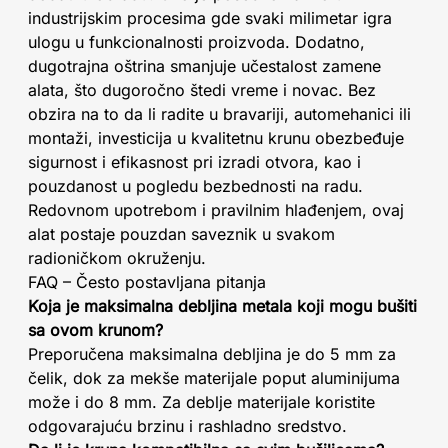
industrijskim procesima gde svaki milimetar igra
ulogu u funkcionalnosti proizvoda. Dodatno,
dugotrajna oštrina smanjuje učestalost zamene
alata, što dugoročno štedi vreme i novac. Bez
obzira na to da li radite u bravariji, automehanici ili
montaži, investicija u kvalitetnu krunu obezbeđuje
sigurnost i efikasnost pri izradi otvora, kao i
pouzdanost u pogledu bezbednosti na radu.
Redovnom upotrebom i pravilnim hlađenjem, ovaj
alat postaje pouzdan saveznik u svakom
radioničkom okruženju.
FAQ – Često postavljana pitanja
Koja je maksimalna debljina metala koji mogu bušiti
sa ovom krunom?
Preporučena maksimalna debljina je do 5 mm za
čelik, dok za mekše materijale poput aluminijuma
može i do 8 mm. Za deblje materijale koristite
odgovarajuću brzinu i rashladno sredstvo.