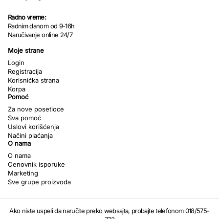
Radno vreme:
Radnim danom od 9-16h
Naručivanje online 24/7
Moje strane
Login
Registracija
Korisnička strana
Korpa
Pomoć
Za nove posetioce
Sva pomoć
Uslovi korišćenja
Načini plaćanja
O nama
O nama
Cenovnik isporuke
Marketing
Sve grupe proizvoda
Ako niste uspeli da naručite preko websajta, probajte telefonom 018/575-