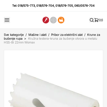
Tel:
018/575-773
,
018/576-704
,
018/576-705
,
060/0576-704
(0)
Sve kategorije
/
Mašine i alati
/
Pribor za električni alat
/
Krune za
bušenje rupa
>
Kružna testera-kruna za bušenje otvora u metalu
HSS-Bi 22mm Womax