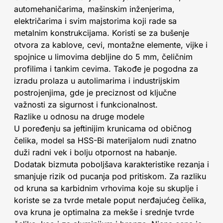
automehaničarima, mašinskim inženjerima,
električarima i svim majstorima koji rade sa
metalnim konstrukcijama. Koristi se za bušenje
otvora za kablove, cevi, montažne elemente, vijke i
spojnice u limovima debljine do 5 mm, čeličnim
profilima i tankim cevima. Takođe je pogodna za
izradu prolaza u autolimarima i industrijskim
postrojenjima, gde je preciznost od ključne
važnosti za sigurnost i funkcionalnost.
Razlike u odnosu na druge modele
U poređenju sa jeftinijim krunicama od običnog
čelika, model sa HSS-Bi materijalom nudi znatno
duži radni vek i bolju otpornost na habanje.
Dodatak bizmuta poboljšava karakteristike rezanja i
smanjuje rizik od pucanja pod pritiskom. Za razliku
od kruna sa karbidnim vrhovima koje su skuplje i
koriste se za tvrde metale poput nerđajućeg čelika,
ova kruna je optimalna za mekše i srednje tvrde