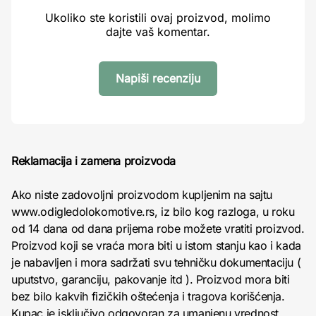
Ukoliko ste koristili ovaj proizvod, molimo
dajte vaš komentar.
Napiši recenziju
Reklamacija i zamena proizvoda
Ako niste zadovoljni proizvodom kupljenim na sajtu
www.odigledolokomotive.rs, iz bilo kog razloga, u roku
od 14 dana od dana prijema robe možete vratiti proizvod.
Proizvod koji se vraća mora biti u istom stanju kao i kada
je nabavljen i mora sadržati svu tehničku dokumentaciju (
uputstvo, garanciju, pakovanje itd ). Proizvod mora biti
bez bilo kakvih fizičkih oštećenja i tragova korišćenja.
Kupac je isključivo odgovoran za umanjenu vrednost