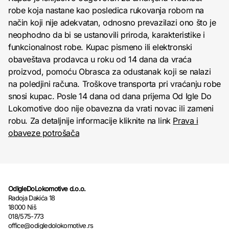
robe koja nastane kao posledica rukovanja robom na
način koji nije adekvatan, odnosno prevazilazi ono što je
neophodno da bi se ustanovili priroda, karakteristike i
funkcionalnost robe. Kupac pismeno ili elektronski
obaveštava prodavca u roku od 14 dana da vraća
proizvod, pomoću Obrasca za odustanak koji se nalazi
na poledjini računa. Troškove transporta pri vraćanju robe
snosi kupac. Posle 14 dana od dana prijema Od Igle Do
Lokomotive doo nije obavezna da vrati novac ili zameni
robu. Za detaljnije informacije kliknite na link
Prava i
obaveze potrošača
OdIgleDoLokomotive d.o.o.
Radoja Dakića 18
18000 Niš
018/575-773
office@odigledolokomotive.rs