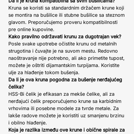
Da li je kruna kompatibilna sa svim bušilicama?
Kruna se koristi sa standardnim držačem krune koji
se montira na bušilice ili stubne bušilice sa steznom
glavom. Preporučujemo proveru kompatibilnosti
pre online kupovine.
Kako pravilno održavati krunu za dugotrajan vek?
Posle svake upotrebe očistite krunu od metalnih
strugotina i čuvajte je na suvom mestu. Redovno
naoštravanje nije potrebno, ali ako primetite tupost,
možete je oštriti dijamantskim turpijama. Koristite
ulje za hlađenje tokom bušenja.
Da li je ova kruna pogodna za bušenje nerđajućeg
čelika?
HSS-Bi čelik je efikasan za mekše čelike, ali za
nerđajući čelik preporučujemo krune sa karbidnim
vrhovima ili posebne modele za tvrde metale. Za
lakše radove možete je koristiti uz smanjenu brzinu
i obilno hlađenje.
Koja je razlika između ove krune i obične spirale za