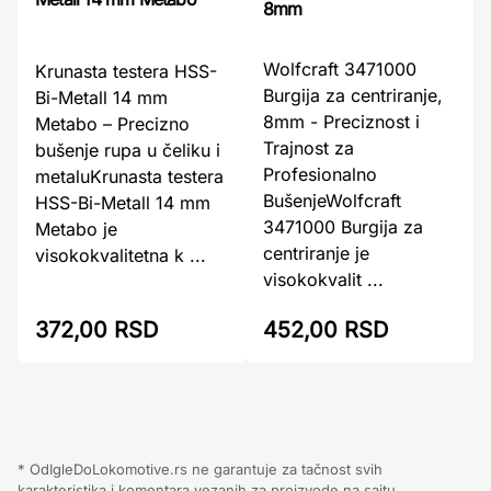
8mm
Wolfcraft 3471000
Krunasta testera HSS-
Burgija za centriranje,
Bi-Metall 14 mm
8mm - Preciznost i
Metabo – Precizno
Trajnost za
bušenje rupa u čeliku i
Profesionalno
metaluKrunasta testera
BušenjeWolfcraft
HSS-Bi-Metall 14 mm
3471000 Burgija za
Metabo je
centriranje je
visokokvalitetna k ...
visokokvalit ...
372,00 RSD
452,00 RSD
* OdIgleDoLokomotive.rs ne garantuje za tačnost svih
karakteristika i komentara vezanih za proizvode na sajtu.