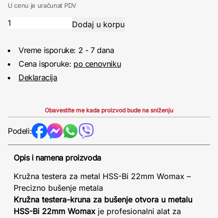
U cenu je uračunat PDV
Vreme isporuke: 2 - 7 dana
Cena isporuke:
po cenovniku
Deklaracija
Obavestite me kada proizvod bude na sniženju
Podeli:
Opis i namena proizvoda
Kružna testera za metal HSS-Bi 22mm Womax –
Precizno bušenje metala
Kružna testera-kruna za bušenje otvora u metalu
HSS-Bi 22mm Womax
je profesionalni alat za