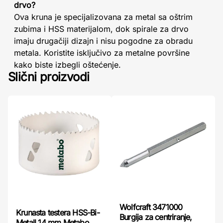
drvo?
Ova kruna je specijalizovana za metal sa oštrim
zubima i HSS materijalom, dok spirale za drvo
imaju drugačiji dizajn i nisu pogodne za obradu
metala. Koristite isključivo za metalne površine
kako biste izbegli oštećenje.
Slični proizvodi
Wolfcraft 3471000
Krunasta testera HSS-Bi-
Burgija za centriranje,
Metall 14 mm Metabo