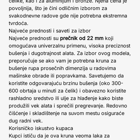
čelike, kao i za aluminijum i bronze. Njena cena je
povoljnija, što je čini odličnim izborom za
svakodnevne radove gde nije potrebna ekstremna
tvrdoća.
Najveće prednosti i saveti za izbor
Najveće prednosti su
prečnik od 22 mm
koji
omogućava univerzalnu primenu, visoka preciznost
bušenja i dugotrajnost alata. Za izbor ovog modela,
preporučuje se ako vam je potrebna kruna za
bušenje rupa prosečnih dimenzija u radovima
mašinske obrade ili popravkama. Savetujemo da
koristite odgovarajuću brzinu bušenja (oko 300-
600 obrtaja u minuti za čelik) i obavezno koristite
rashladno sredstvo ili ulje za hlađenje kako biste
produžili vek alata i sprečili pregrevanje. Redovno
čišćenje i skladištenje na suvom mestu osiguraće
dug radni vek.
Korisničko iskustvo kupaca
Kupci ističu da je ova kruna veoma laka za