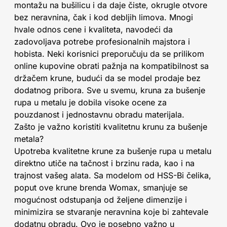
montažu na bušilicu i da daje čiste, okrugle otvore
bez neravnina, čak i kod debljih limova. Mnogi
hvale odnos cene i kvaliteta, navodeći da
zadovoljava potrebe profesionalnih majstora i
hobista. Neki korisnici preporučuju da se prilikom
online kupovine obrati pažnja na kompatibilnost sa
držačem krune, budući da se model prodaje bez
dodatnog pribora. Sve u svemu, kruna za bušenje
rupa u metalu je dobila visoke ocene za
pouzdanost i jednostavnu obradu materijala.
Zašto je važno koristiti kvalitetnu krunu za bušenje
metala?
Upotreba kvalitetne krune za bušenje rupa u metalu
direktno utiče na tačnost i brzinu rada, kao i na
trajnost vašeg alata. Sa modelom od HSS-Bi čelika,
poput ove krune brenda Womax, smanjuje se
mogućnost odstupanja od željene dimenzije i
minimizira se stvaranje neravnina koje bi zahtevale
dodatnu obradu. Ovo je posebno važno u