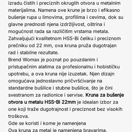
izradu čistih i preciznih okruglih otvora u metalnim
materijalima. Namena ove krune je brzo i efikasno
bušenje rupa u limovima, profilima i cevima, dok su
glavne prednosti njena izdržljivost, oštrina i
mogućnost rada sa različitim vrstama metala.
Zahvaljujući kvalitetnom HSS-Bi čeliku i preciznom
prečniku od 22 mm, ova kruna pruža dugotrajan
rad i stabilne rezultate.
Brend Womax je poznat po pouzdanim i
pristupačnim alatima za profesionalnu i hobističku
upotrebu, a ova kruna nije izuzetak. Njen dizajn
omogućava jednostavno pričvršćivanje na
standardne bušilice i stubne bušilice, što je čini
svestranom za radionice i servise.
Kruna za bušenje
otvora u metalu HSS-Bi 22mm
je idealan izbor za
one koji traže dugotrajnost i preciznost bez visokih
troškova.
Gde se koristi i kome je namenjena
Ova kruna za metal je namenjena bravarima,