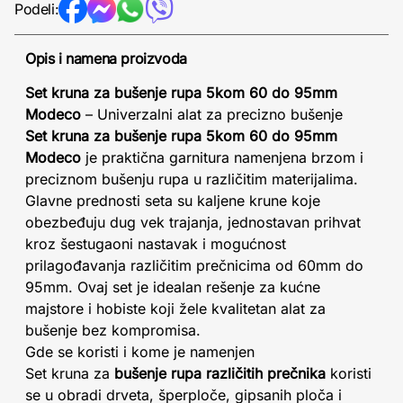
Podeli:
Opis i namena proizvoda
Set kruna za bušenje rupa 5kom 60 do 95mm
Modeco
– Univerzalni alat za precizno bušenje
Set kruna za bušenje rupa 5kom 60 do 95mm
Modeco
je praktična garnitura namenjena brzom i
preciznom bušenju rupa u različitim materijalima.
Glavne prednosti seta su kaljene krune koje
obezbeđuju dug vek trajanja, jednostavan prihvat
kroz šestugaoni nastavak i mogućnost
prilagođavanja različitim prečnicima od 60mm do
95mm. Ovaj set je idealan rešenje za kućne
majstore i hobiste koji žele kvalitetan alat za
bušenje bez kompromisa.
Gde se koristi i kome je namenjen
Set kruna za
bušenje rupa različitih prečnika
koristi
se u obradi drveta, šperploče, gipsanih ploča i