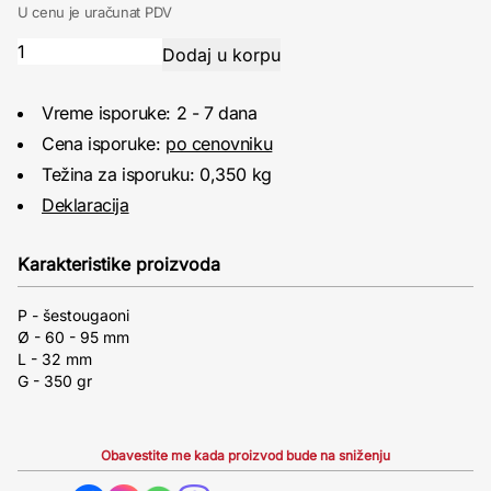
U cenu je uračunat PDV
Vreme isporuke: 2 - 7 dana
Cena isporuke:
po cenovniku
Težina za isporuku: 0,350 kg
Deklaracija
Karakteristike proizvoda
P - šestougaoni
Ø - 60 - 95 mm
L - 32 mm
G - 350 gr
Obavestite me kada proizvod bude na sniženju