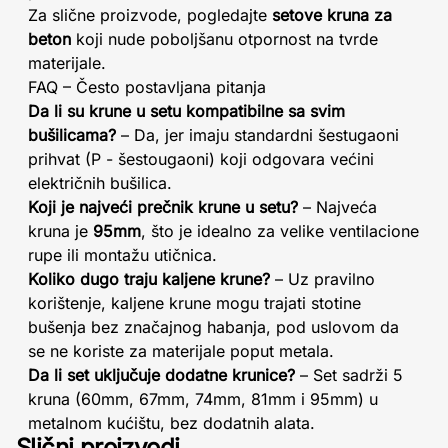
Za slične proizvode, pogledajte
setove kruna za
beton
koji nude poboljšanu otpornost na tvrde
materijale.
FAQ – Često postavljana pitanja
Da li su krune u setu kompatibilne sa svim
bušilicama?
– Da, jer imaju standardni šestugaoni
prihvat (P - šestougaoni) koji odgovara većini
električnih bušilica.
Koji je najveći prečnik krune u setu?
– Najveća
kruna je
95mm
, što je idealno za velike ventilacione
rupe ili montažu utičnica.
Koliko dugo traju kaljene krune?
– Uz pravilno
korištenje, kaljene krune mogu trajati stotine
bušenja bez značajnog habanja, pod uslovom da
se ne koriste za materijale poput metala.
Da li set uključuje dodatne krunice?
– Set sadrži 5
kruna (60mm, 67mm, 74mm, 81mm i 95mm) u
metalnom kućištu, bez dodatnih alata.
Slični proizvodi