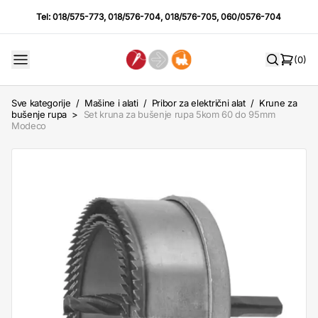
Tel:
018/575-773
,
018/576-704
,
018/576-705
,
060/0576-704
(0)
Sve kategorije
/
Mašine i alati
/
Pribor za električni alat
/
Krune za
bušenje rupa
>
Set kruna za bušenje rupa 5kom 60 do 95mm
Modeco