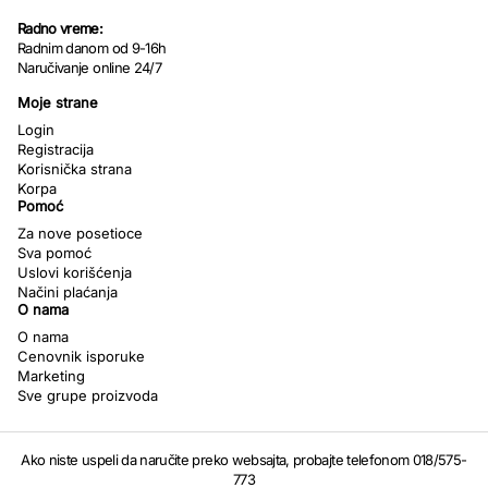
Radno vreme:
Radnim danom od 9-16h
Naručivanje online 24/7
Moje strane
Login
Registracija
Korisnička strana
Korpa
Pomoć
Za nove posetioce
Sva pomoć
Uslovi korišćenja
Načini plaćanja
O nama
O nama
Cenovnik isporuke
Marketing
Sve grupe proizvoda
Ako niste uspeli da naručite preko websajta, probajte telefonom 018/575-
773