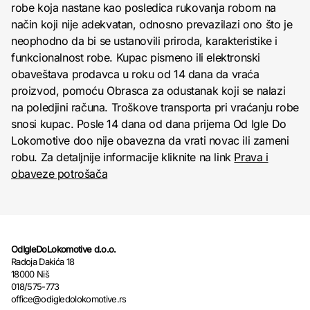
robe koja nastane kao posledica rukovanja robom na
način koji nije adekvatan, odnosno prevazilazi ono što je
neophodno da bi se ustanovili priroda, karakteristike i
funkcionalnost robe. Kupac pismeno ili elektronski
obaveštava prodavca u roku od 14 dana da vraća
proizvod, pomoću Obrasca za odustanak koji se nalazi
na poledjini računa. Troškove transporta pri vraćanju robe
snosi kupac. Posle 14 dana od dana prijema Od Igle Do
Lokomotive doo nije obavezna da vrati novac ili zameni
robu. Za detaljnije informacije kliknite na link
Prava i
obaveze potrošača
OdIgleDoLokomotive d.o.o.
Radoja Dakića 18
18000 Niš
018/575-773
office@odigledolokomotive.rs