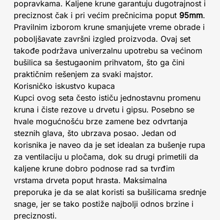
popravkama. Kaljene krune garantuju dugotrajnost i
preciznost čak i pri većim prečnicima poput
95mm
.
Pravilnim izborom krune smanjujete vreme obrade i
poboljšavate završni izgled proizvoda. Ovaj set
takođe podržava univerzalnu upotrebu sa većinom
bušilica sa šestugaonim prihvatom, što ga čini
praktičnim rešenjem za svaki majstor.
Korisničko iskustvo kupaca
Kupci ovog seta često ističu jednostavnu promenu
kruna i čiste rezove u drvetu i gipsu. Posebno se
hvale mogućnošću brze zamene bez odvrtanja
steznih glava, što ubrzava posao. Jedan od
korisnika je naveo da je set idealan za bušenje rupa
za ventilaciju u pločama, dok su drugi primetili da
kaljene krune dobro podnose rad sa tvrđim
vrstama drveta poput hrasta. Maksimalna
preporuka je da se alat koristi sa bušilicama srednje
snage, jer se tako postiže najbolji odnos brzine i
preciznosti.