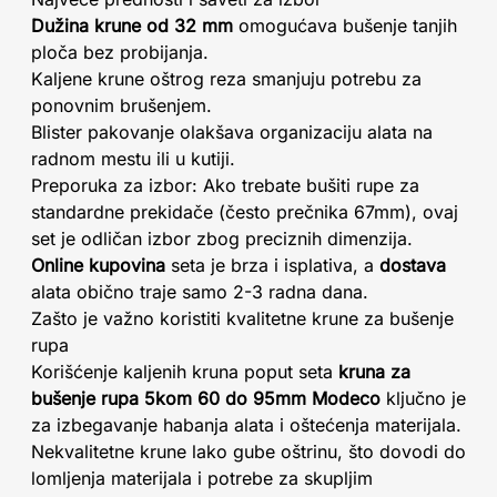
Dužina krune od 32 mm
omogućava bušenje tanjih
ploča bez probijanja.
Kaljene krune oštrog reza smanjuju potrebu za
ponovnim brušenjem.
Blister pakovanje olakšava organizaciju alata na
radnom mestu ili u kutiji.
Preporuka za izbor: Ako trebate bušiti rupe za
standardne prekidače (često prečnika 67mm), ovaj
set je odličan izbor zbog preciznih dimenzija.
Online kupovina
seta je brza i isplativa, a
dostava
alata obično traje samo 2-3 radna dana.
Zašto je važno koristiti kvalitetne krune za bušenje
rupa
Korišćenje kaljenih kruna poput seta
kruna za
bušenje rupa 5kom 60 do 95mm Modeco
ključno je
za izbegavanje habanja alata i oštećenja materijala.
Nekvalitetne krune lako gube oštrinu, što dovodi do
lomljenja materijala i potrebe za skupljim