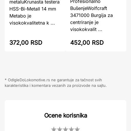
Profesionalno
metaluKrunasta testera
BušenjeWolfcraft
HSS-Bi-Metall 14 mm
3471000 Burgija za
Metabo je
centriranje je
visokokvalitetna k ...
visokokvalit ...
372,00 RSD
452,00 RSD
* OdIgleDoLokomotive.rs ne garantuje za tačnost svih
karakteristika i komentara vezanih za proizvode na sajtu.
Ocene korisnika