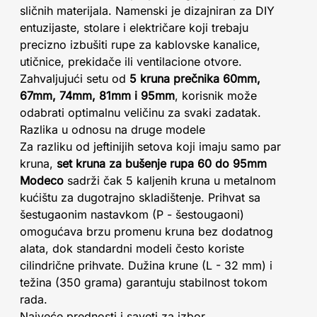
sličnih materijala. Namenski je dizajniran za DIY
entuzijaste, stolare i električare koji trebaju
precizno izbušiti rupe za kablovske kanalice,
utičnice, prekidače ili ventilacione otvore.
Zahvaljujući setu od
5 kruna prečnika 60mm,
67mm, 74mm, 81mm i 95mm
, korisnik može
odabrati optimalnu veličinu za svaki zadatak.
Razlika u odnosu na druge modele
Za razliku od jeftinijih setova koji imaju samo par
kruna,
set kruna za bušenje rupa 60 do 95mm
Modeco
sadrži čak 5 kaljenih kruna u metalnom
kućištu za dugotrajno skladištenje. Prihvat sa
šestugaonim nastavkom (P - šestougaoni)
omogućava brzu promenu kruna bez dodatnog
alata, dok standardni modeli često koriste
cilindrične prihvate. Dužina krune (L - 32 mm) i
težina (350 grama) garantuju stabilnost tokom
rada.
Najveće prednosti i saveti za izbor