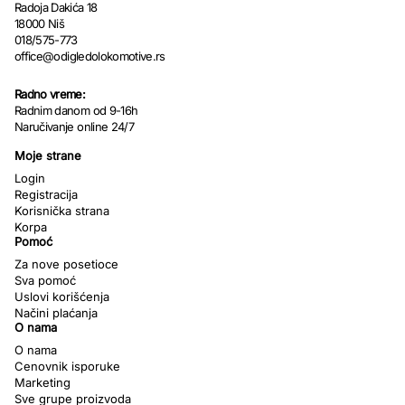
Radoja Dakića 18
18000 Niš
018/575-773
office@odigledolokomotive.rs
Radno vreme:
Radnim danom od 9-16h
Naručivanje online 24/7
Moje strane
Login
Registracija
Korisnička strana
Korpa
Pomoć
Za nove posetioce
Sva pomoć
Uslovi korišćenja
Načini plaćanja
O nama
O nama
Cenovnik isporuke
Marketing
Sve grupe proizvoda