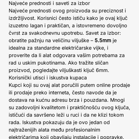
Najveće prednosti i saveti za izbor
Najveće prednosti ovog proizvoda su preciznost i
izdržljivost. Korisnici često ističu kako je ovaj ključ
izuzetno lagan i praktičan, a istovremeno dovoljno
čvrst za svakodnevnu upotrebu. Savet za izbor:
obratite pažnju na veličinu viljuške –
5.5mm
je
idealna za standardne električarske vijke, i
proverite da li alat odgovara vašim potrebama za
rad u uskim pukotinama. Ako tražite sličan
proizvod, pogledajte viljuškasti ključ 6mm.
Korisnički utisci i iskustva kupaca
Kupci koji su ovaj alat poručili putem online prodaje
ili prodaje preko interneta, često navode da je
dostava na kućnu adresu brza i pouzdana. Mnogi
su zadovoljni kvalitetom i praktičnošću ovog ključa,
ističući da savršeno leži u ruci i da ne klizi tokom
rada. Iskustva pokazuju da je ovo jedan od
najtraženijih alata među profesionalnim
električarima koji obavljaju instalacije i popravke.