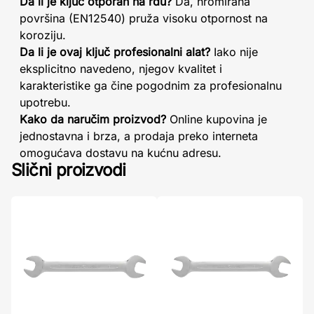
Da li je ključ otporan na rđu?
Da, hromirana
površina (EN12540) pruža visoku otpornost na
koroziju.
Da li je ovaj ključ profesionalni alat?
Iako nije
eksplicitno navedeno, njegov kvalitet i
karakteristike ga čine pogodnim za profesionalnu
upotrebu.
Kako da naručim proizvod?
Online kupovina je
jednostavna i brza, a prodaja preko interneta
omogućava dostavu na kućnu adresu.
Slični proizvodi