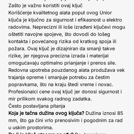
Zašto je važno koristiti ovaj ključ
Korišćenje kvalitetnog alata poput ovog Unior
ključa je ključno za sigurnost i efikasnost u elektro
radovima. Neprecizni ili loše izrađeni ključevi mogu
oštetiti navojne spojeve, što dovodi do lošeg
kontakta i povećanog rizika od kratkog spoja ili
požara. Ovaj ključ je dizajniran da smanji takve
rizike, jer njegova precizna izrada i materijal
omogućavaju optimalno prianjanje i prenos sile.
Redovna upotreba pouzdanog alata produžava vek
trajanja opreme i smanjuje potrebu za čestim
popravkama, što na kraju štedi vreme i novac.
Profesionalci cene ovaj ključ jer donosi sigurnost i
mir prilikom svakog radnog zadatka.
Često postavljana pitanja
Koja je tačna dužina ovog ključa?
Dužina iznosi 85
mm, što ga čini vrlo prenosivim i pogodnim za rad
u uskim prostorima.