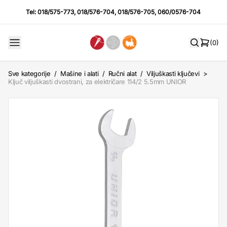
Tel:
018/575-773
,
018/576-704
,
018/576-705
,
060/0576-704
(0)
Sve kategorije
/
Mašine i alati
/
Ručni alat
/
Viljuškasti ključevi
>
Ključ viljuškasti dvostrani, za električare 114/2 5.5mm UNIOR