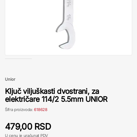
Unior
Ključ viljuškasti dvostrani, za
električare 114/2 5.5mm UNIOR
Šifra proizvoda:
618628
479,00 RSD
U cenu je uračunat PDV