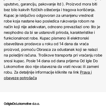
uputstvo, garanciju, pakovanje itd ). Proizvod mora biti
bez bilo kakvih fizičkih oštećenja i tragova korišćenja.
Kupac je isključivo odgovoran za umanjenu vrednost
robe koja nastane kao posledica rukovanja robom na
način koji nije adekvatan, odnosno prevazilazi ono što je
neophodno da bi se ustanovili priroda, karakteristike i
funkcionalnost robe. Kupac pismeno ili elektronski
obaveštava prodavca u roku od 14 dana da vraća
proizvod, pomoću Obrasca za odustanak koji se nalazi
na poledjini računa. Troškove transporta pri vraćanju robe
snosi kupac. Posle 14 dana od dana prijema Od Igle Do
Lokomotive doo nije obavezna da vrati novac ili zameni
robu. Za detaljnije informacije kliknite na link
Prava i
obaveze potrošača
OdIgleDoLokomotive d.o.o.