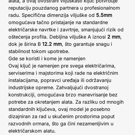
alata, a ovaj dvostrani viljuškasti ključ potvrđuje
reputaciju pouzdanog partnera u profesionalnom
radu. Specifična dimenzija viljuške od
5.5mm
omogućava tačno pristajanje na standardne
električarske navrtke i zavrtnje, smanjujući rizik od
oštećenja profila. Debljina viljuške A iznosi
2 mm
,
dok je širina B
12.2 mm
, što garantuje snagu i
stabilnost tokom upotrebe.
Gde se koristi i kome je namenjen
Ovaj ključ je namenjen pre svega električarima,
serviserima i majstorima koji rade na električnim
instalacijama, popravci uređaja ili održavanju
industrijske opreme. Zahvaljujući dvostranoj
konstrukciji, omogućava brzo manevrisanje bez
potrebe za okretanjem alata. Za razliku od mnogih
standardnih ključeva, ovaj model je posebno
dizajniran za rad u skučenim prostorima poput
razvodnih ormara, što ga čini nezamenljivim u
električarskom alatu.