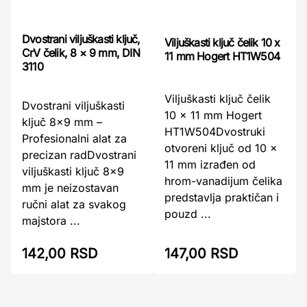
Dvostrani viljuškasti ključ,
Viljuškasti ključ čelik 10 x
CrV čelik, 8 × 9 mm, DIN
11 mm Hogert HT1W504
3110
Viljuškasti ključ čelik
Dvostrani viljuškasti
10 x 11 mm Hogert
ključ 8x9 mm –
HT1W504Dvostruki
Profesionalni alat za
otvoreni ključ od 10 x
precizan radDvostrani
11 mm izrađen od
viljuškasti ključ 8×9
hrom-vanadijum čelika
mm je neizostavan
predstavlja praktičan i
ručni alat za svakog
pouzd ...
majstora ...
142,00 RSD
147,00 RSD