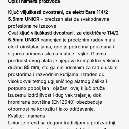
Opis i namena proizvoda
Ključ viljuškasti dvostrani, za električare 114/2
5.5mm UNIOR
– precizan alat za svakodnevne
profesionalne izazove
Ovaj
ključ viljuškasti dvostrani, za električare 114/2
5.5mm UNIOR
namenjen je preciznim radovima u
elektroinstalacijama, gde je potrebna pouzdana i
sigurna primena sile na matice i vijke. Glavna
prednost ovog alata je njegova kompaktna veličina
dužine
85 mm
, što ga čini idealnim za rad u uskim
prostorima i razvodnim kutijama. Izrađen od
visokokvalitetnog ugljeničnog alatnog čelika i
potpuno poboljšan i ojačan, ovaj ključ pruža
izuzetnu izdržljivost i dug vek trajanja, dok
hromirana površina (EN12540) obezbeđuje
otpornost na koroziju i lako održavanje.
Kvalitet i namena
Unior je brend sa dugom tradicijom u proizvodnji