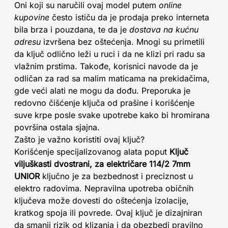
Oni koji su naručili ovaj model putem
online
kupovine
često ističu da je prodaja preko interneta
bila brza i pouzdana, te da je
dostava na kućnu
adresu
izvršena bez oštećenja. Mnogi su primetili
da ključ odlično leži u ruci i da ne klizi pri radu sa
vlažnim prstima. Takođe, korisnici navode da je
odličan za rad sa malim maticama na prekidačima,
gde veći alati ne mogu da dođu. Preporuka je
redovno čišćenje ključa od prašine i korišćenje
suve krpe posle svake upotrebe kako bi hromirana
površina ostala sjajna.
Zašto je važno koristiti ovaj ključ?
Korišćenje specijalizovanog alata poput
Ključ
viljuškasti dvostrani, za električare 114/2 7mm
UNIOR
ključno je za bezbednost i preciznost u
elektro radovima. Nepravilna upotreba običnih
ključeva može dovesti do oštećenja izolacije,
kratkog spoja ili povrede. Ovaj ključ je dizajniran
da smanji rizik od klizanja i da obezbedi pravilno