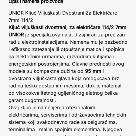
Opis i namena proizvoda
UNIOR Ključ Viljuškasti Dvostrani Za Električare
7mm 114/2
Ključ viljuškasti dvostrani, za električare 114/2 7mm
UNIOR
je specijalizovan alat dizajniran za precizan
rad u elektroinstalacijama. Namena mu je bezbedno
i efikasno zatezanje ili otpuštanje matica i spojnica
na električnim ormarima, razvodnim kutijama i
energetskim postrojenjima. Glavne prednosti ovog
modela su kompaktna dužina od
95 mm
i
dvostrana viljuškasta glava koja omogućava brz
rad na teško dostupnim mestima, dok je materijal
od visokokvalitetnog ugljeničnog alatnog čelika
garant dugotrajnosti.
Ovaj ključ je namenjen profesionalnim
električarima, serviserima i održavaocima tehničkih
sistema koji svakodnevno rade sa osiguračima,
terminalima i malim spojnim elementima. Njegova