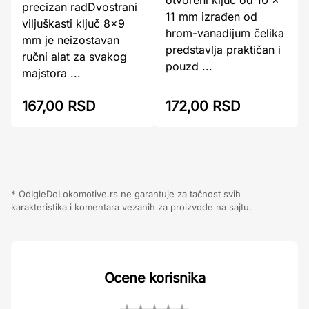
otvoreni ključ od 10 x
precizan radDvostrani
11 mm izrađen od
viljuškasti ključ 8×9
hrom-vanadijum čelika
mm je neizostavan
predstavlja praktičan i
ručni alat za svakog
pouzd ...
majstora ...
167,00 RSD
172,00 RSD
* OdIgleDoLokomotive.rs ne garantuje za tačnost svih
karakteristika i komentara vezanih za proizvode na sajtu.
Ocene korisnika