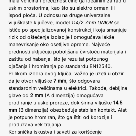
mala veličina i preciznost čine ga idealnim za rad u
uskim prostorima, kao što su elektro ormani ili
ispod ploča. U odnosu na druge univerzalne
viljuškaste ključeve, model
114/2 7mm UNIOR
se
ističe po specijalizovanoj konstrukciji koja smanjuje
rizik od oštećenja izolacije i omogućava lakše
manevrisanje oko osetljive opreme. Najveće
prednosti uključuju poboljšanu čvrstoću materijala i
zaštitu od habanja, što je rezultat potpunog
ojačanja i hromiranja po standardu EN12540.
Prilikom izbora ovog ključa, važno je uzeti u obzir
da je otvor viljuške
7 mm
, što odgovara
standardnim veličinama u elektrici. Takođe, debljina
glave od
2 mm
(A dimenzija) omogućava
prodiranje u uske proreze, dok širina viljuške
14.5
mm
(B dimenzija) obezbeđuje stabilan kontakt. Alat
je potpuno hromiran, što ga štiti od korozije i
produžava vek trajanja.
Korisnička iskustva i saveti za korišćenje