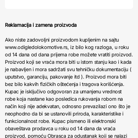
Reklamacija i zamena proizvoda
Ako niste zadovoljni proizvodom kupljenim na sajtu
www.odigledolokomotive.rs, iz bilo kog razloga, u roku
od 14 dana od dana prijema robe možete vratiti proizvod.
Proizvod koji se vraća mora biti u istom stanju kao i kada
je nabavljen i mora sadržati svu tehničku dokumentaciju (
uputstvo, garanciju, pakovanje itd ). Proizvod mora biti
bez bilo kakvih fizičkih oštećenja i tragova korišćenja.
Kupac je isključivo odgovoran za umanjenu vrednost
robe koja nastane kao posledica rukovanja robom na
način koji nije adekvatan, odnosno prevazilazi ono što je
neophodno da bi se ustanovili priroda, karakteristike i
funkcionalnost robe. Kupac pismeno ili elektronski
obaveštava prodavca u roku od 14 dana da vraća
proizvod, pomoću Obrasca za odustanak koji se nalazi