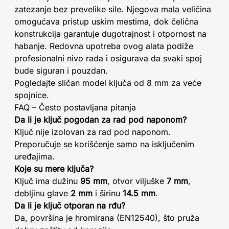
zatezanje bez prevelike sile. Njegova mala veličina
omogućava pristup uskim mestima, dok čelična
konstrukcija garantuje dugotrajnost i otpornost na
habanje. Redovna upotreba ovog alata podiže
profesionalni nivo rada i osigurava da svaki spoj
bude siguran i pouzdan.
Pogledajte sličan model ključa od 8 mm za veće
spojnice.
FAQ – Često postavljana pitanja
Da li je ključ pogodan za rad pod naponom?
Ključ nije izolovan za rad pod naponom.
Preporučuje se korišćenje samo na isključenim
uređajima.
Koje su mere ključa?
Ključ ima dužinu
95 mm
, otvor viljuške
7 mm
,
debljinu glave
2 mm
i širinu
14.5 mm
.
Da li je ključ otporan na rđu?
Da, površina je hromirana (EN12540), što pruža