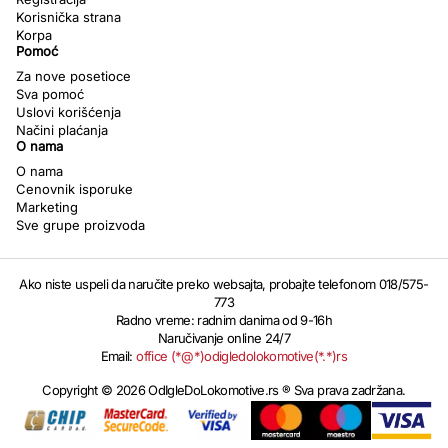
Korisnička strana
Korpa
Pomoć
Za nove posetioce
Sva pomoć
Uslovi korišćenja
Načini plaćanja
O nama
O nama
Cenovnik isporuke
Marketing
Sve grupe proizvoda
Ako niste uspeli da naručite preko websajta, probajte telefonom 018/575-
773
Radno vreme: radnim danima od 9-16h
Naručivanje online 24/7
Email:
office (*@*)odigledolokomotive(*.*)rs
Copyright © 2026 OdIgleDoLokomotive.rs ® Sva prava zadržana.