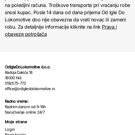
na poledjini računa. Troškove transporta pri vraćanju robe
snosi kupac. Posle 14 dana od dana prijema Od Igle Do
Lokomotive doo nije obavezna da vrati novac ili zameni
robu. Za detaljnije informacije kliknite na link
Prava i
obaveze potrošača
OdIgleDoLokomotive d.o.o.
Radoja Dakića 18
18000 Niš
018/575-773
office@odigledolokomotive.rs
Radno vreme:
Radnim danom od 9-16h
Naručivanje online 24/7
Moje strane
Login
Registracija