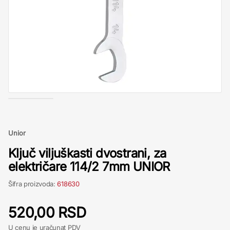
Unior
Ključ viljuškasti dvostrani, za
električare 114/2 7mm UNIOR
Šifra proizvoda:
618630
520,00 RSD
U cenu je uračunat PDV