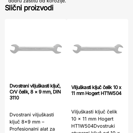
dobru zaštitu od korozije.
Slični proizvodi
Dvostrani viljuškasti ključ,
Viljuškasti ključ čelik 10 x
CrV čelik, 8 × 9 mm, DIN
11 mm Hogert HT1W504
3110
Viljuškasti ključ čelik
Dvostrani viljuškasti
10 x 11 mm Hogert
ključ 8x9 mm –
HT1W504Dvostruki
Profesionalni alat za