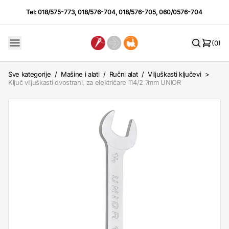
Tel:
018/575-773
,
018/576-704
,
018/576-705
,
060/0576-704
(0)
Sve kategorije
/
Mašine i alati
/
Ručni alat
/
Viljuškasti ključevi
>
Ključ viljuškasti dvostrani, za električare 114/2 7mm UNIOR