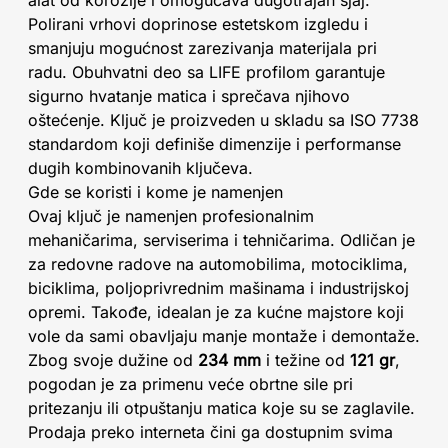
alat od korozije i omogućava dugotrajan sjaj.
Polirani vrhovi doprinose estetskom izgledu i
smanjuju mogućnost zarezivanja materijala pri
radu. Obuhvatni deo sa LIFE profilom garantuje
sigurno hvatanje matica i sprečava njihovo
oštećenje. Ključ je proizveden u skladu sa ISO 7738
standardom koji definiše dimenzije i performanse
dugih kombinovanih ključeva.
Gde se koristi i kome je namenjen
Ovaj ključ je namenjen profesionalnim
mehaničarima, serviserima i tehničarima. Odličan je
za redovne radove na automobilima, motociklima,
biciklima, poljoprivrednim mašinama i industrijskoj
opremi. Takođe, idealan je za kućne majstore koji
vole da sami obavljaju manje montaže i demontaže.
Zbog svoje dužine od
234 mm
i težine od
121 gr
,
pogodan je za primenu veće obrtne sile pri
pritezanju ili otpuštanju matica koje su se zaglavile.
Prodaja preko interneta čini ga dostupnim svima