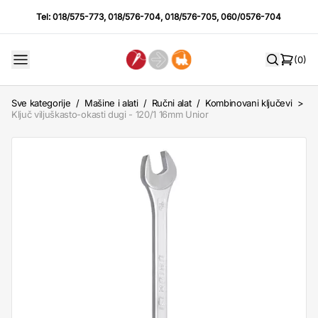
Tel:
018/575-773
,
018/576-704
,
018/576-705
,
060/0576-704
(0)
Sve kategorije
/
Mašine i alati
/
Ručni alat
/
Kombinovani ključevi
>
Ključ viljuškasto-okasti dugi - 120/1 16mm Unior