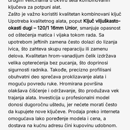
drugim veličinama u okviru seta kombinovanih
ključeva za potpuni alat.
Zašto je važno koristiti kvalitetan kombinovani ključ
Upotreba kvalitetnog alata, poput
Ključ viljuškasto-
okasti dugi – 120/1 16mm Unior
, smanjuje opasnost
od oštećenja matica i vijaka tokom rada. Sa
upotrebom jeftinih zamena često dolazi do lizanja
ivica, što zahteva skupu reparaciju ili zamenu
delova. Kvalitetan hrom-vanadijum čelik izdržava
velika opterećenja bez pucanja, što doprinosi
sigurnosti radnika. Takođe, precizno profilisani
obuhvatni deo sprečava proklizavanje alata i
moguću povredu ruke. Hromirana površina
olakšava čišćenje i održavanje, što produžava vek
trajanja alata. Investicija u profesionalni model
donosi dugoročnu uštedu, jer nećete morati često
da kupujete nove ključeve. Prodaja preko interneta
omogućava lako poređenje modela i cena, a
dostava na kućnu adresu čini kupovinu udobnom.