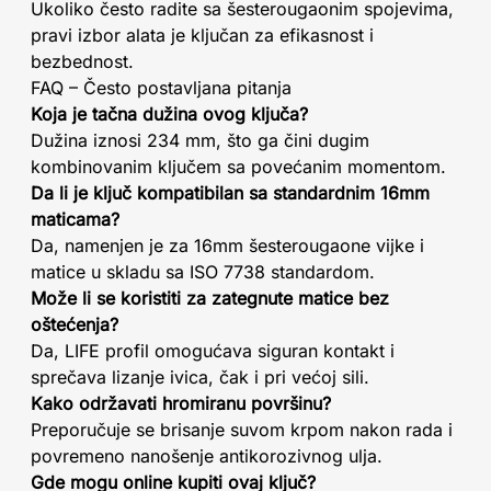
Ukoliko često radite sa šesterougaonim spojevima,
pravi izbor alata je ključan za efikasnost i
bezbednost.
FAQ – Često postavljana pitanja
Koja je tačna dužina ovog ključa?
Dužina iznosi 234 mm, što ga čini dugim
kombinovanim ključem sa povećanim momentom.
Da li je ključ kompatibilan sa standardnim 16mm
maticama?
Da, namenjen je za 16mm šesterougaone vijke i
matice u skladu sa ISO 7738 standardom.
Može li se koristiti za zategnute matice bez
oštećenja?
Da, LIFE profil omogućava siguran kontakt i
sprečava lizanje ivica, čak i pri većoj sili.
Kako održavati hromiranu površinu?
Preporučuje se brisanje suvom krpom nakon rada i
povremeno nanošenje antikorozivnog ulja.
Gde mogu online kupiti ovaj ključ?