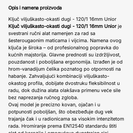
Opis i namena proizvoda
Ključ viljuškasto-okasti dugi - 120/1 16mm Unior
Ključ viljuškasto-okasti dugi - 120/1 16mm Unior
je
svestrani ručni alat namenjen za rad sa
šesterougaonim maticama i vijcima. Namena ovog
ključa je široka – od profesionalnog popravka do
kućnih majstorija. Glavne prednosti su izdržljivost,
pouzdanost i poboljšana ergonomija. Izrađen je od
hrom-vanadijum čelika poznatog po otpornosti na
habanje. Zahvaljujući kombinaciji viljuškasto-
okastog profila, dobijate dvostruku fleksibilnost u
radu, dok dužina alata olakšava primenu veće sile
bez naprezanja ručnog zgloba.
Ovaj model je precizno kovan, ojačan i u
potpunosti poboljšan, što obezbeđuje dug vek
trajanja čak i u radionicama sa visokim intenzitetom
rada. Hromiranje prema EN12540 standardu štiti