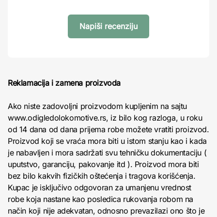
Napiši recenziju
Reklamacija i zamena proizvoda
Ako niste zadovoljni proizvodom kupljenim na sajtu
www.odigledolokomotive.rs, iz bilo kog razloga, u roku
od 14 dana od dana prijema robe možete vratiti proizvod.
Proizvod koji se vraća mora biti u istom stanju kao i kada
je nabavljen i mora sadržati svu tehničku dokumentaciju (
uputstvo, garanciju, pakovanje itd ). Proizvod mora biti
bez bilo kakvih fizičkih oštećenja i tragova korišćenja.
Kupac je isključivo odgovoran za umanjenu vrednost
robe koja nastane kao posledica rukovanja robom na
način koji nije adekvatan, odnosno prevazilazi ono što je