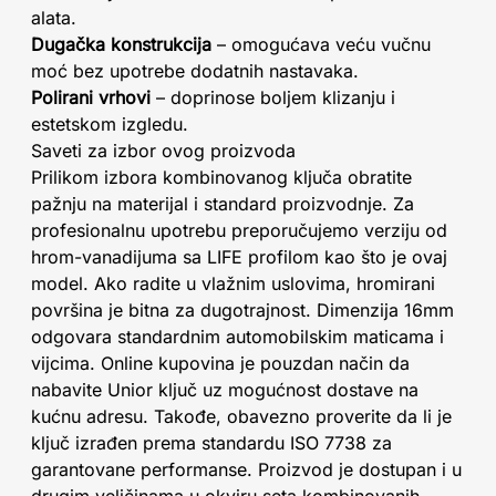
alata.
Dugačka konstrukcija
– omogućava veću vučnu
moć bez upotrebe dodatnih nastavaka.
Polirani vrhovi
– doprinose boljem klizanju i
estetskom izgledu.
Saveti za izbor ovog proizvoda
Prilikom izbora kombinovanog ključa obratite
pažnju na materijal i standard proizvodnje. Za
profesionalnu upotrebu preporučujemo verziju od
hrom-vanadijuma sa LIFE profilom kao što je ovaj
model. Ako radite u vlažnim uslovima, hromirani
površina je bitna za dugotrajnost. Dimenzija 16mm
odgovara standardnim automobilskim maticama i
vijcima. Online kupovina je pouzdan način da
nabavite Unior ključ uz mogućnost dostave na
kućnu adresu. Takođe, obavezno proverite da li je
ključ izrađen prema standardu ISO 7738 za
garantovane performanse. Proizvod je dostupan i u