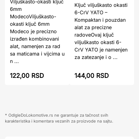
Viljuškasto-okasti ključ
Ključ viljuškasto okasti
6mm
6-CrV YATO –
ModecoViljuškasto-
Kompaktan i pouzdan
okasti ključ 6mm
alat za precizne
Modeco je precizno
radoveOvaj ključ
izrađen kombinovani
viljuškasto okasti 6-
alat, namenjen za rad
CrV YATO je namenjen
sa maticama i vijcima u
za zatezanje i o ...
n ...
122,00 RSD
144,00 RSD
* OdIgleDoLokomotive.rs ne garantuje za tačnost svih
karakteristika i komentara vezanih za proizvode na sajtu.