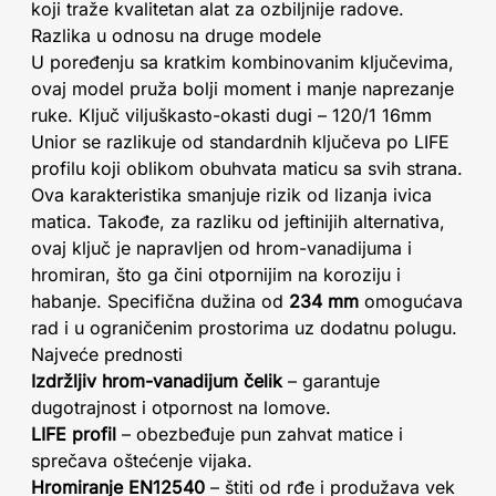
koji traže kvalitetan alat za ozbiljnije radove.
Razlika u odnosu na druge modele
U poređenju sa kratkim kombinovanim ključevima,
ovaj model pruža bolji moment i manje naprezanje
ruke. Ključ viljuškasto-okasti dugi – 120/1 16mm
Unior se razlikuje od standardnih ključeva po LIFE
profilu koji oblikom obuhvata maticu sa svih strana.
Ova karakteristika smanjuje rizik od lizanja ivica
matica. Takođe, za razliku od jeftinijih alternativa,
ovaj ključ je napravljen od hrom-vanadijuma i
hromiran, što ga čini otpornijim na koroziju i
habanje. Specifična dužina od
234 mm
omogućava
rad i u ograničenim prostorima uz dodatnu polugu.
Najveće prednosti
Izdržljiv hrom-vanadijum čelik
– garantuje
dugotrajnost i otpornost na lomove.
LIFE profil
– obezbeđuje pun zahvat matice i
sprečava oštećenje vijaka.
Hromiranje EN12540
– štiti od rđe i produžava vek