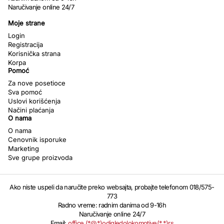
Naručivanje online 24/7
Moje strane
Login
Registracija
Korisnička strana
Korpa
Pomoć
Za nove posetioce
Sva pomoć
Uslovi korišćenja
Načini plaćanja
O nama
O nama
Cenovnik isporuke
Marketing
Sve grupe proizvoda
Ako niste uspeli da naručite preko websajta, probajte telefonom 018/575-
773
Radno vreme: radnim danima od 9-16h
Naručivanje online 24/7
Email:
office (*@*)odigledolokomotive(*.*)rs