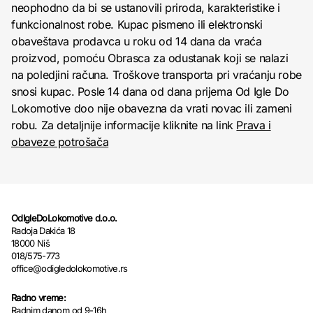
neophodno da bi se ustanovili priroda, karakteristike i
funkcionalnost robe. Kupac pismeno ili elektronski
obaveštava prodavca u roku od 14 dana da vraća
proizvod, pomoću Obrasca za odustanak koji se nalazi
na poledjini računa. Troškove transporta pri vraćanju robe
snosi kupac. Posle 14 dana od dana prijema Od Igle Do
Lokomotive doo nije obavezna da vrati novac ili zameni
robu. Za detaljnije informacije kliknite na link
Prava i
obaveze potrošača
OdIgleDoLokomotive d.o.o.
Radoja Dakića 18
18000 Niš
018/575-773
office@odigledolokomotive.rs
Radno vreme:
Radnim danom od 9-16h