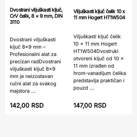
Dvostrani viljuškasti ključ,
Viljuškasti ključ čelik 10 x
CrV čelik, 8 × 9 mm, DIN
11 mm Hogert HT1W504
3110
Viljuškasti ključ čelik
Dvostrani viljuškasti
10 x 11 mm Hogert
ključ 8x9 mm –
HT1W504Dvostruki
Profesionalni alat za
otvoreni ključ od 10 x
precizan radDvostrani
11 mm izrađen od
viljuškasti ključ 8×9
hrom-vanadijum čelika
mm je neizostavan
predstavlja praktičan i
ručni alat za svakog
pouzd ...
majstora ...
142,00 RSD
147,00 RSD