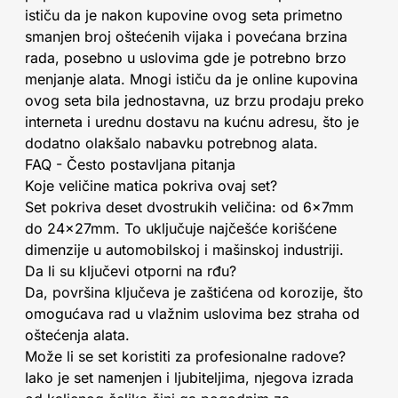
ističu da je nakon kupovine ovog seta primetno
smanjen broj oštećenih vijaka i povećana brzina
rada, posebno u uslovima gde je potrebno brzo
menjanje alata. Mnogi ističu da je online kupovina
ovog seta bila jednostavna, uz brzu prodaju preko
interneta i urednu dostavu na kućnu adresu, što je
dodatno olakšalo nabavku potrebnog alata.
FAQ - Često postavljana pitanja
Koje veličine matica pokriva ovaj set?
Set pokriva deset dvostrukih veličina: od 6x7mm
do 24x27mm. To uključuje najčešće korišćene
dimenzije u automobilskoj i mašinskoj industriji.
Da li su ključevi otporni na rđu?
Da, površina ključeva je zaštićena od korozije, što
omogućava rad u vlažnim uslovima bez straha od
oštećenja alata.
Može li se set koristiti za profesionalne radove?
Iako je set namenjen i ljubiteljima, njegova izrada