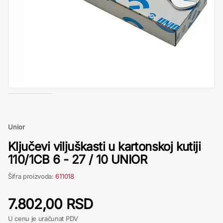
Unior
Ključevi viljuškasti u kartonskoj kutiji
110/1CB 6 - 27 / 10 UNIOR
Šifra proizvoda:
611018
7.802,00 RSD
U cenu je uračunat PDV