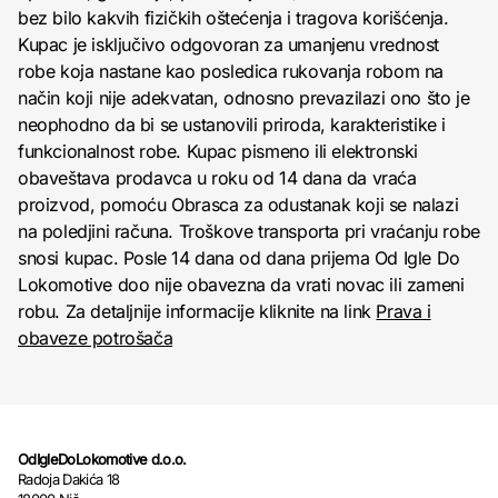
bez bilo kakvih fizičkih oštećenja i tragova korišćenja.
Kupac je isključivo odgovoran za umanjenu vrednost
robe koja nastane kao posledica rukovanja robom na
način koji nije adekvatan, odnosno prevazilazi ono što je
neophodno da bi se ustanovili priroda, karakteristike i
funkcionalnost robe. Kupac pismeno ili elektronski
obaveštava prodavca u roku od 14 dana da vraća
proizvod, pomoću Obrasca za odustanak koji se nalazi
na poledjini računa. Troškove transporta pri vraćanju robe
snosi kupac. Posle 14 dana od dana prijema Od Igle Do
Lokomotive doo nije obavezna da vrati novac ili zameni
robu. Za detaljnije informacije kliknite na link
Prava i
obaveze potrošača
OdIgleDoLokomotive d.o.o.
Radoja Dakića 18