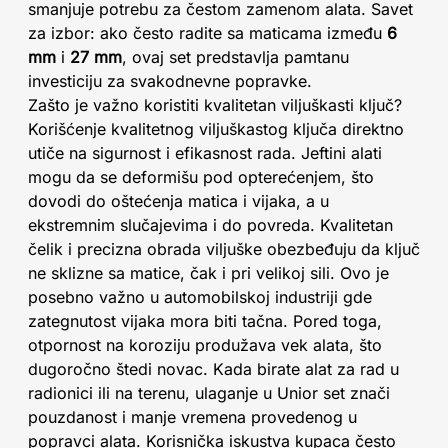
smanjuje potrebu za čestom zamenom alata. Savet
za izbor: ako često radite sa maticama između
6
mm
i
27 mm
, ovaj set predstavlja pamtanu
investiciju za svakodnevne popravke.
Zašto je važno koristiti kvalitetan viljuškasti ključ?
Korišćenje kvalitetnog viljuškastog ključa direktno
utiče na sigurnost i efikasnost rada. Jeftini alati
mogu da se deformišu pod opterećenjem, što
dovodi do oštećenja matica i vijaka, a u
ekstremnim slučajevima i do povreda. Kvalitetan
čelik i precizna obrada viljuške obezbeđuju da ključ
ne sklizne sa matice, čak i pri velikoj sili. Ovo je
posebno važno u automobilskoj industriji gde
zategnutost vijaka mora biti tačna. Pored toga,
otpornost na koroziju produžava vek alata, što
dugoročno štedi novac. Kada birate alat za rad u
radionici ili na terenu, ulaganje u Unior set znači
pouzdanost i manje vremena provedenog u
popravci alata. Korisnička iskustva kupaca često