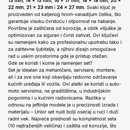
13 mm
,
14 x 15 mm
,
16 x 17 mm
,
18 x 19 mm
,
20 x
22 mm
,
21 x 23 mm
i
24 x 27 mm
. Svaki ključ je
proizveden od kaljenog hrom-vanadijum čelika, što
garantuje visoku čvrstoću i otpornost na habanje.
Površina je zaštićena od korozije, a oblik viljuške je
optimizovan za siguran i čvrst zahvat. Ovi ključevi
su namenjeni kako za profesionalnu upotrebu tako i
za zahtevne ljubitelje, a njihov dizajn omogućava
rad u uskim prostorima gde je pristup otežan.
Gde se koristi i kome je namenjen set?
Set je idealan za mehaničare, servisere, montere,
ali i za sve one koji obavljaju redovno održavanje
kućnih uređaja ili vozila. Ovi alatki se koristi u auto-
moto servisima, na gradilištima, u industrijskim
pogonima i u kućnim radionicama. Razlika u
odnosu na jeftinije modele je u preciznosti izrade i
materijalu – Unior set nudi bolji osećaj u ruci i duži
radni vek. Najveće prednosti su kompletnost seta
(10 najtraženijih veličina) i zaštita od korozije, što