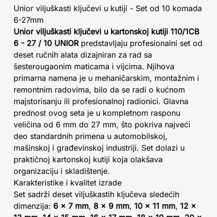
Unior viljuškasti ključevi u kutiji - Set od 10 komada
6-27mm
Unior viljuškasti ključevi u kartonskoj kutiji 110/1CB
6 - 27 / 10 UNIOR
predstavljaju profesionalni set od
deset ručnih alata dizajniran za rad sa
šesterougaonim maticama i vijcima. Njihova
primarna namena je u mehaničarskim, montažnim i
remontnim radovima, bilo da se radi o kućnom
majstorisanju ili profesionalnoj radionici. Glavna
prednost ovog seta je u kompletnom rasponu
veličina od 6 mm do 27 mm, što pokriva najveći
deo standardnih primena u automobilskoj,
mašinskoj i građevinskoj industriji. Set dolazi u
praktičnoj kartonskoj kutiji koja olakšava
organizaciju i skladištenje.
Karakteristike i kvalitet izrade
Set sadrži deset viljuškastih ključeva sledećih
dimenzija:
6 x 7 mm
,
8 x 9 mm
,
10 x 11 mm
,
12 x