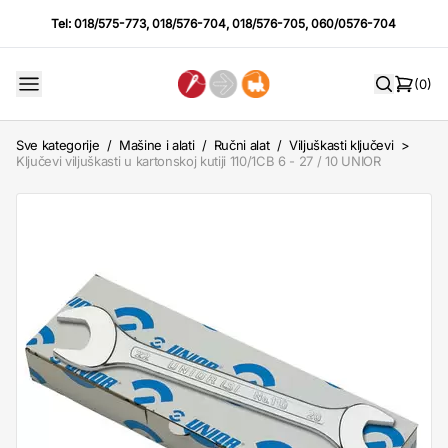
Tel:
018/575-773
,
018/576-704
,
018/576-705
,
060/0576-704
(0)
Sve kategorije
/
Mašine i alati
/
Ručni alat
/
Viljuškasti ključevi
>
Ključevi viljuškasti u kartonskoj kutiji 110/1CB 6 - 27 / 10 UNIOR