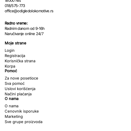
18000 Niš
018/575-773
office@odigledolokomotive.rs
Radno vreme:
Radnim danom od 9-16h
Naručivanje online 24/7
Moje strane
Login
Registracija
Korisnička strana
Korpa
Pomoć
Za nove posetioce
Sva pomoć
Uslovi korišćenja
Načini plaćanja
O nama
O nama
Cenovnik isporuke
Marketing
Sve grupe proizvoda