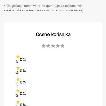
* OdIgleDoLokomotive.rs ne garantuje za tačnost svih
karakteristika i komentara vezanih za proizvode na sajtu.
Ocene korisnika
0%
5
0%
4
0%
3
0%
2
0%