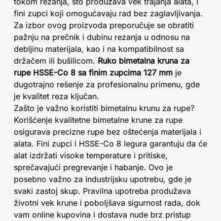
tokom rezanja, što produžava vek trajanja alata, i
fini zupci koji omogućavaju rad bez zaglavljivanja.
Za izbor ovog proizvoda preporučuje se obratiti
pažnju na prečnik i dubinu rezanja u odnosu na
debljinu materijala, kao i na kompatibilnost sa
držačem ili bušilicom.
Ruko bimetalna kruna za
rupe HSSE-Co 8 sa finim zupcima 127 mm
je
dugotrajno rešenje za profesionalnu primenu, gde
je kvalitet reza ključan.
Zašto je važno koristiti bimetalnu krunu za rupe?
Korišćenje kvalitetne bimetalne krune za rupe
osigurava precizne rupe bez oštećenja materijala i
alata. Fini zupci i HSSE-Co 8 legura garantuju da će
alat izdržati visoke temperature i pritiske,
sprečavajući pregrevanje i habanje. Ovo je
posebno važno za industrijsku upotrebu, gde je
svaki zastoj skup. Pravilna upotreba produžava
životni vek krune i poboljšava sigurnost rada, dok
vam online kupovina i dostava nude brz pristup