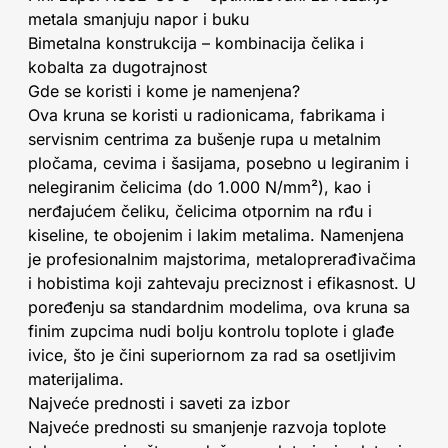
metala smanjuju napor i buku
Bimetalna konstrukcija – kombinacija čelika i
kobalta za dugotrajnost
Gde se koristi i kome je namenjena?
Ova kruna se koristi u radionicama, fabrikama i
servisnim centrima za bušenje rupa u metalnim
pločama, cevima i šasijama, posebno u legiranim i
nelegiranim čelicima (do 1.000 N/mm²), kao i
nerđajućem čeliku, čelicima otpornim na rđu i
kiseline, te obojenim i lakim metalima. Namenjena
je profesionalnim majstorima, metaloprerađivačima
i hobistima koji zahtevaju preciznost i efikasnost. U
poređenju sa standardnim modelima, ova kruna sa
finim zupcima nudi bolju kontrolu toplote i glađe
ivice, što je čini superiornom za rad sa osetljivim
materijalima.
Najveće prednosti i saveti za izbor
Najveće prednosti su smanjenje razvoja toplote