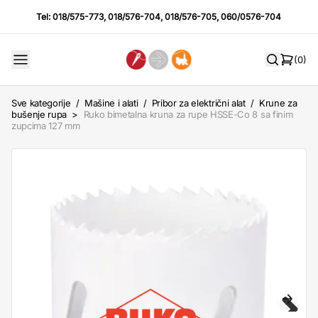
Tel:
018/575-773
,
018/576-704
,
018/576-705
,
060/0576-704
(0)
Sve kategorije
/
Mašine i alati
/
Pribor za električni alat
/
Krune za
bušenje rupa
>
Ruko bimetalna kruna za rupe HSSE-Co 8 sa finim
zupcima 127 mm