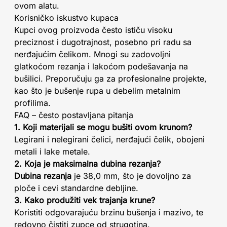
ovom alatu.
Korisničko iskustvo kupaca
Kupci ovog proizvoda često ističu visoku
preciznost i dugotrajnost, posebno pri radu sa
nerđajućim čelikom. Mnogi su zadovoljni
glatkoćom rezanja i lakoćom podešavanja na
bušilici. Preporučuju ga za profesionalne projekte,
kao što je bušenje rupa u debelim metalnim
profilima.
FAQ – često postavljana pitanja
1. Koji materijali se mogu bušiti ovom krunom?
Legirani i nelegirani čelici, nerđajući čelik, obojeni
metali i lake metale.
2. Koja je maksimalna dubina rezanja?
Dubina rezanja
je 38,0 mm, što je dovoljno za
ploče i cevi standardne debljine.
3. Kako produžiti vek trajanja krune?
Koristiti odgovarajuću brzinu bušenja i mazivo, te
redovno čistiti zupce od strugotina.