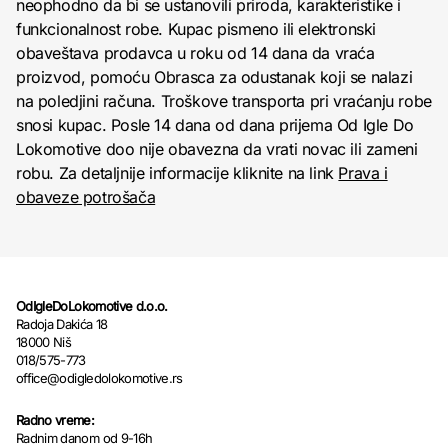
neophodno da bi se ustanovili priroda, karakteristike i
funkcionalnost robe. Kupac pismeno ili elektronski
obaveštava prodavca u roku od 14 dana da vraća
proizvod, pomoću Obrasca za odustanak koji se nalazi
na poledjini računa. Troškove transporta pri vraćanju robe
snosi kupac. Posle 14 dana od dana prijema Od Igle Do
Lokomotive doo nije obavezna da vrati novac ili zameni
robu. Za detaljnije informacije kliknite na link
Prava i
obaveze potrošača
OdIgleDoLokomotive d.o.o.
Radoja Dakića 18
18000 Niš
018/575-773
office@odigledolokomotive.rs
Radno vreme:
Radnim danom od 9-16h