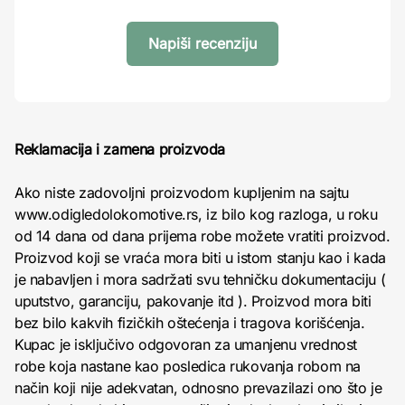
Napiši recenziju
Reklamacija i zamena proizvoda
Ako niste zadovoljni proizvodom kupljenim na sajtu
www.odigledolokomotive.rs, iz bilo kog razloga, u roku
od 14 dana od dana prijema robe možete vratiti proizvod.
Proizvod koji se vraća mora biti u istom stanju kao i kada
je nabavljen i mora sadržati svu tehničku dokumentaciju (
uputstvo, garanciju, pakovanje itd ). Proizvod mora biti
bez bilo kakvih fizičkih oštećenja i tragova korišćenja.
Kupac je isključivo odgovoran za umanjenu vrednost
robe koja nastane kao posledica rukovanja robom na
način koji nije adekvatan, odnosno prevazilazi ono što je