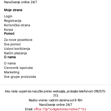
Naručivanje online 24/7
Moje strane
Login
Registracija
Korisnička strana
Korpa
Pomoć
Za nove posetioce
Sva pomoć
Uslovi korišćenja
Načini plaćanja
O nama
O nama
Cenovnik isporuke
Marketing
Sve grupe proizvoda
Ako niste uspeli da naručite preko websajta, probajte telefonom 018/575-
773
Radno vreme: radnim danima od 9-16h
Naručivanje online 24/7
Email:
office (*@*)odigledolokomotive(*.*)rs