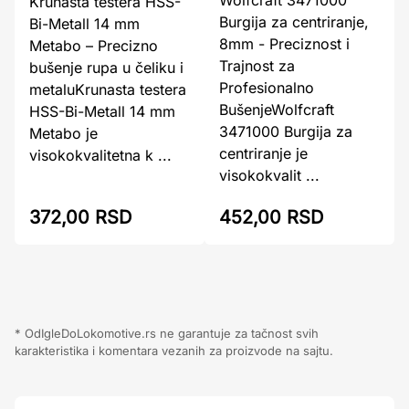
Wolfcraft 3471000
Krunasta testera HSS-
Burgija za centriranje,
Bi-Metall 14 mm
8mm - Preciznost i
Metabo – Precizno
Trajnost za
bušenje rupa u čeliku i
Profesionalno
metaluKrunasta testera
BušenjeWolfcraft
HSS-Bi-Metall 14 mm
3471000 Burgija za
Metabo je
centriranje je
visokokvalitetna k ...
visokokvalit ...
372,00 RSD
452,00 RSD
* OdIgleDoLokomotive.rs ne garantuje za tačnost svih
karakteristika i komentara vezanih za proizvode na sajtu.