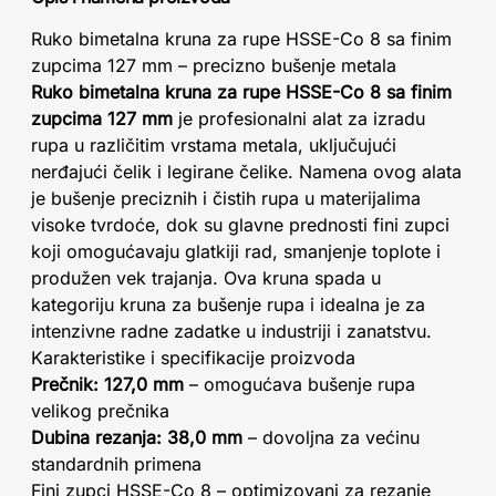
Ruko bimetalna kruna za rupe HSSE-Co 8 sa finim
zupcima 127 mm – precizno bušenje metala
Ruko bimetalna kruna za rupe HSSE-Co 8 sa finim
zupcima 127 mm
je profesionalni alat za izradu
rupa u različitim vrstama metala, uključujući
nerđajući čelik i legirane čelike. Namena ovog alata
je bušenje preciznih i čistih rupa u materijalima
visoke tvrdoće, dok su glavne prednosti fini zupci
koji omogućavaju glatkiji rad, smanjenje toplote i
produžen vek trajanja. Ova kruna spada u
kategoriju kruna za bušenje rupa i idealna je za
intenzivne radne zadatke u industriji i zanatstvu.
Karakteristike i specifikacije proizvoda
Prečnik: 127,0 mm
– omogućava bušenje rupa
velikog prečnika
Dubina rezanja: 38,0 mm
– dovoljna za većinu
standardnih primena
Fini zupci HSSE-Co 8 – optimizovani za rezanje