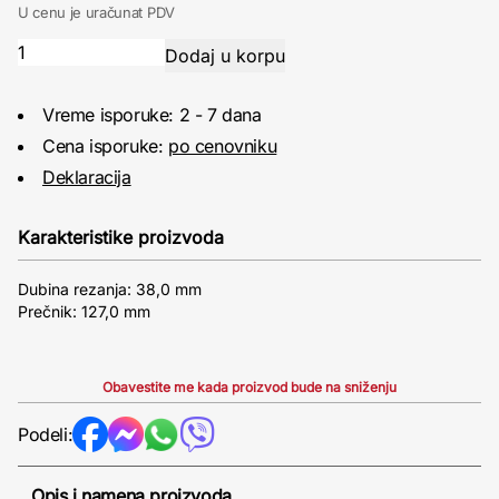
U cenu je uračunat PDV
Vreme isporuke: 2 - 7 dana
Cena isporuke:
po cenovniku
Deklaracija
Karakteristike proizvoda
Dubina rezanja: 38,0 mm
Prečnik: 127,0 mm
Obavestite me kada proizvod bude na sniženju
Podeli:
Opis i namena proizvoda