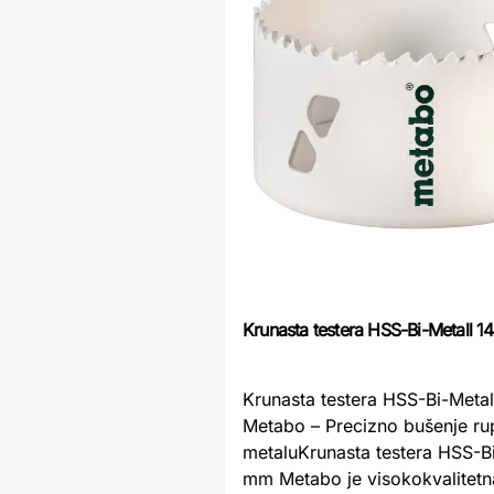
Krunasta testera HSS-Bi-Metall 
Krunasta testera HSS-Bi-Meta
Metabo – Precizno bušenje rup
metaluKrunasta testera HSS-Bi
mm Metabo je visokokvalitetna