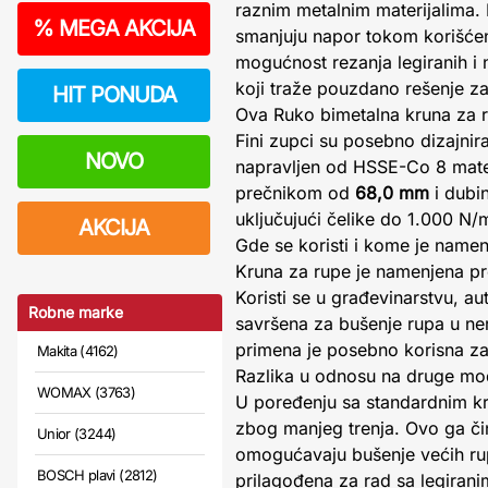
raznim metalnim materijalima. 
%
MEGA AKCIJA
smanjuju napor tokom korišćenj
mogućnost rezanja legiranih i n
koji traže pouzdano rešenje za
HIT PONUDA
Ova Ruko bimetalna kruna za ru
Fini zupci su posebno dizajnira
NOVO
napravljen od HSSE-Co 8 materi
prečnikom od
68,0 mm
i dubi
uključujući čelike do 1.000 N/
AKCIJA
Gde se koristi i kome je name
Kruna za rupe je namenjena pro
Koristi se u građevinarstvu, au
Robne marke
savršena za bušenje rupa u nerđ
primena je posebno korisna za
Makita (4162)
Razlika u odnosu na druge mo
WOMAX (3763)
U poređenju sa standardnim kr
zbog manjeg trenja. Ovo ga či
Unior (3244)
omogućavaju bušenje većih rup
BOSCH plavi (2812)
prilagođena za rad sa legiran