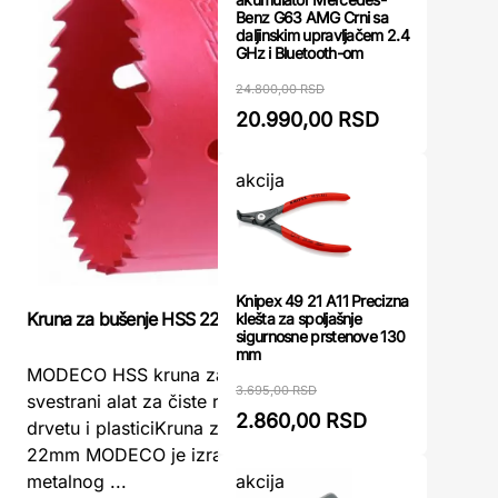
Benz G63 AMG Crni sa
daljinskim upravljačem 2.4
GHz i Bluetooth-om
24.800,00 RSD
20.990,00 RSD
akcija
Knipex 49 21 A11 Precizna
Kruna za bušenje HSS 22mm MODECO
klešta za spoljašnje
Adapter 9,
sigurnosne prstenove 130
mokro buše
mm
mm) Makit
MODECO HSS kruna za bušenje 22mm –
3.695,00 RSD
svestrani alat za čiste rupe u metalu,
2.860,00 RSD
Adapter 9
drvetu i plasticiKruna za bušenje HSS
mokro buš
22mm MODECO je izrađena od bi-
mm) Makit
akcija
metalnog ...