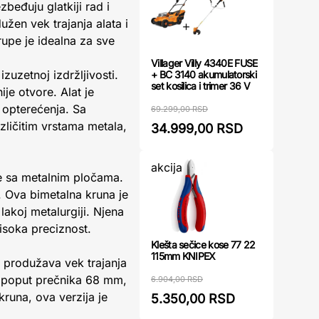
beđuju glatkiji rad i
žen vek trajanja alata i
rupe je idealna za sve
Villager Villy 4340E FUSE
zuzetnoj izdržljivosti.
+ BC 3140 akumulatorski
set kosilica i trimer 36 V
ije otvore. Alat je
 opterećenja. Sa
69.299,00 RSD
azličitim vrstama metala,
34.999,00 RSD
akcija
de sa metalnim pločama.
a. Ova bimetalna kruna je
lakoj metalurgiji. Njena
isoka preciznost.
Klešta sečice kose 77 22
115mm KNIPEX
 produžava vek trajanja
, poput prečnika 68 mm,
6.904,00 RSD
runa, ova verzija je
5.350,00 RSD