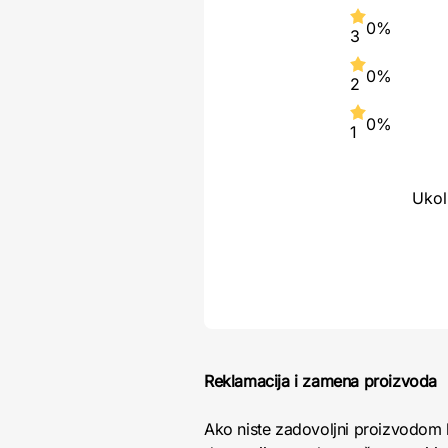
0%
3
0%
2
0%
1
Ukol
Reklamacija i zamena proizvoda
Ako niste zadovoljni proizvodom 