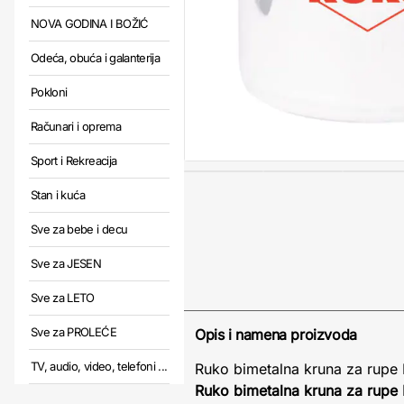
NOVA GODINA I BOŽIĆ
Odeća, obuća i galanterija
Pokloni
Računari i oprema
Sport i Rekreacija
Stan i kuća
Sve za bebe i decu
Sve za JESEN
Sve za LETO
Sve za PROLEĆE
Opis i namena proizvoda
TV, audio, video, telefoni ...
Ruko bimetalna kruna za rup
Ruko bimetalna kruna za rup