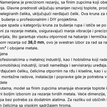
Namenjena je preciznom rezanju, sa finim zupcima koji obez
a. Glavne prednosti uključuju smanjen razvoj toplote, produ
elegiranih čelika, uključujući nerđajući čelik. Ova kruna za 
 bušenje u profesionalnim i DIY projektima.
pe spada u kategoriju kruna za bušenje rupa i ističe se po i
ni za rezanje metala, osiguravajući manje vibracije i precizn
jala, što garantuje visoku otpornost na habanje i termička
nom rezanja od
38,0 mm
, ovo je svestran izbor za rad sa r
mm² i obojene metale.
njena
fesionalcima u metalnoj industriji, kao i hobistima koji ra
tomobilskoj industriji, izradi nameštaja i servisiranju uređaj
ajućem čeliku, čelicima otpornim na rđu i kiseline, kao i u 
 montažne radove, instalacije i popravke gde je potrebna v
dele
utama, model sa finim zupcima smanjuje stvaranje toplote i
ni boljim izborom za rezanje tvrdih metala. Veće dimenzije
a bez potrebe za dodatnim alatima. Za razliku od običnih k
im čelicima sa visokim sadržajem hroma.