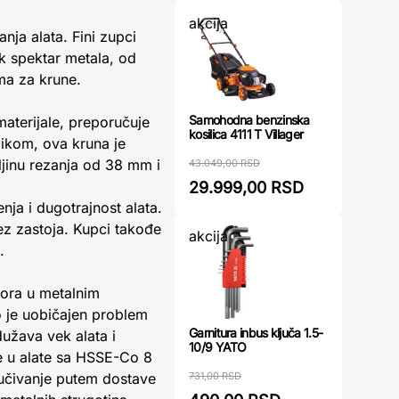
akcija
nja alata. Fini zupci
ok spektar metala, od
ma za krune.
Samohodna benzinska
aterijale, preporučuje
kosilica 4111 T Villager
likom, ova kruna je
ljinu rezanja od 38 mm i
43.049,00 RSD
29.999,00 RSD
ja i dugotrajnost alata.
bez zastoja. Kupci takođe
akcija
.
tvora u metalnim
o je uobičajen problem
Garnitura inbus ključa 1.5-
užava vek alata i
10/9 YATO
e u alate sa HSSE-Co 8
731,00 RSD
ručivanje putem dostave