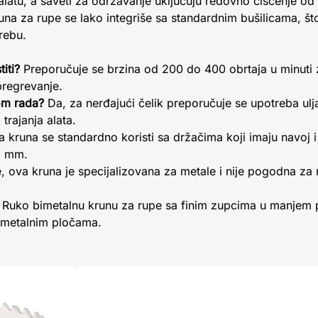
atu, a saveti za održavanje uključuju redovno čišćenje od 
a za rupe se lako integriše sa standardnim bušilicama, što 
rebu.
iti?
Preporučuje se brzina od 200 do 400 obrtaja u minuti z
pregrevanje.
kom rada?
Da, za nerđajući čelik preporučuje se upotreba ulj
trajanja alata.
 kruna se standardno koristi sa držačima koji imaju navoj i 
13 mm.
 ova kruna je specijalizovana za metale i nije pogodna za r
e Ruko bimetalnu krunu za rupe sa finim zupcima u manjem p
m metalnim pločama.