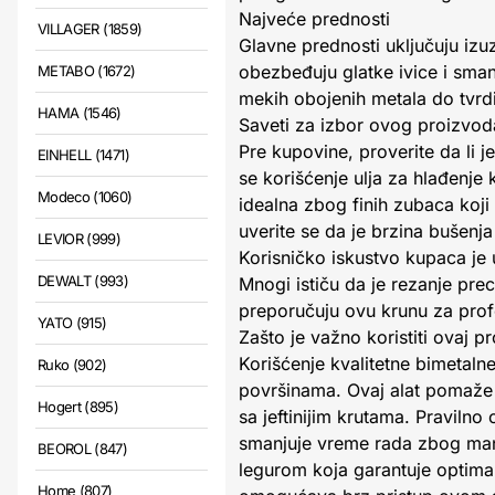
Najveće prednosti
VILLAGER (1859)
Glavne prednosti uključuju izuz
obezbeđuju glatke ivice i sman
METABO (1672)
mekih obojenih metala do tvrdi
HAMA (1546)
Saveti za izbor ovog proizvod
Pre kupovine, proverite da li 
EINHELL (1471)
se korišćenje ulja za hlađenje 
Modeco (1060)
idealna zbog finih zubaca koj
uverite se da je brzina bušenj
LEVIOR (999)
Korisničko iskustvo kupaca je 
DEWALT (993)
Mnogi ističu da je rezanje pre
preporučuju ovu krunu za prof
YATO (915)
Zašto je važno koristiti ovaj p
Korišćenje kvalitetne bimetalne
Ruko (902)
površinama. Ovaj alat pomaže u
Hogert (895)
sa jeftinijim krutama. Praviln
smanjuje vreme rada zbog manj
BEOROL (847)
legurom koja garantuje optimal
Home (807)