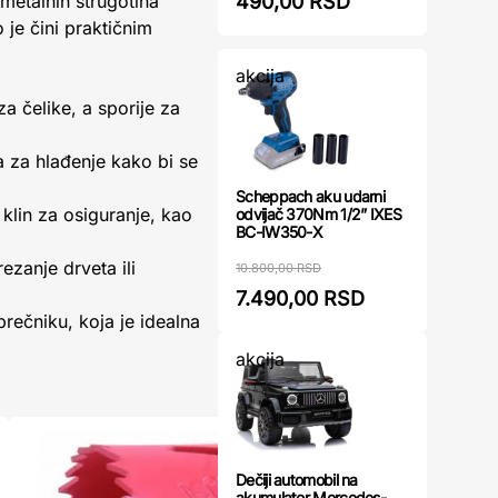
490,00 RSD
metalnih strugotina
je čini praktičnim
akcija
a čelike, a sporije za
a za hlađenje kako bi se
Scheppach aku udarni
klin za osiguranje, kao
odvijač 370Nm 1/2” IXES
BC-IW350-X
ezanje drveta ili
10.800,00 RSD
7.490,00 RSD
rečniku, koja je idealna
akcija
Dečiji automobil na
akumulator Mercedes-