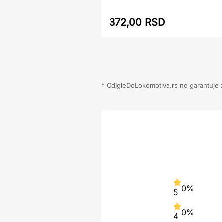
372,00 RSD
* OdIgleDoLokomotive.rs ne garantuje za
0%
5
0%
4