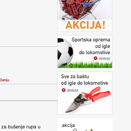
iženju
akcija
t za bušenje rupa u