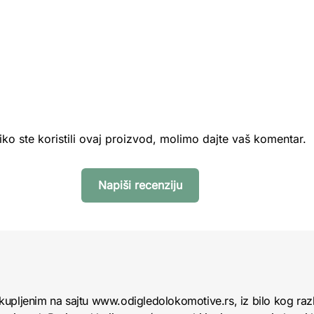
iko ste koristili ovaj proizvod, molimo dajte vaš komentar.
Napiši recenziju
kupljenim na sajtu www.odigledolokomotive.rs, iz bilo kog raz