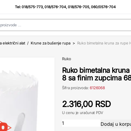
Tel:
018/575-773
,
018/576-704
,
018/576-705
,
060/0576-704
a električni alat
/
Krune za bušenje rupa
>
Ruko bimetalna kruna za rupe 
Ruko
Ruko bimetalna kruna
8 sa finim zupcima 
Šifra proizvoda:
6126068
2.316,00 RSD
U cenu je uračunat PDV