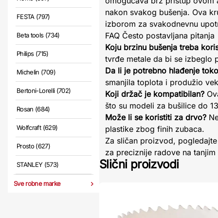
omogućava brz pristup ovom al
nakon svakog bušenja. Ova krun
FESTA (797)
izborom za svakodnevnu upot
FAQ Često postavljana pitanja
Beta tools (734)
Koju brzinu bušenja treba korist
Philips (715)
tvrđe metale da bi se izbeglo 
Da li je potrebno hlađenje to
Michelin (709)
smanjila toplota i produžio vek 
Bertoni-Lorelli (702)
Koji držač je kompatibilan?
Ova
što su modeli za bušilice do 
Rosan (684)
Može li se koristiti za drvo?
Ne,
Wolfcraft (629)
plastike zbog finih zubaca.
Za sličan proizvod, pogledajt
Prosto (627)
za preciznije radove na tanji
Slični proizvodi
STANLEY (573)
Sve robne marke