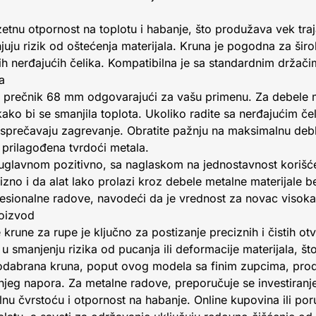
etnu otpornost na toplotu i habanje, što produžava vek traja
juju rizik od oštećenja materijala. Kruna je pogodna za šir
h nerđajućih čelika. Kompatibilna je sa standardnim držači
a
je prečnik 68 mm odgovarajući za vašu primenu. Za debele m
kako bi se smanjila toplota. Ukoliko radite sa nerđajućim če
i sprečavaju zagrevanje. Obratite pažnju na maksimalnu deb
a prilagođena tvrdoći metala.
uglavnom pozitivno, sa naglaskom na jednostavnost korišćen
cizno i da alat lako prolazi kroz debele metalne materijale 
esionalne radove, navodeći da je vrednost za novac visoka
roizvod
 krune za rupe je ključno za postizanje preciznih i čistih o
 smanjenju rizika od pucanja ili deformacije materijala, št
o odabrana kruna, poput ovog modela sa finim zupcima, prod
eg napora. Za metalne radove, preporučuje se investiranj
nu čvrstoću i otpornost na habanje. Online kupovina ili po