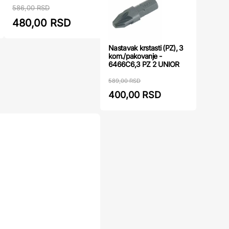
je neopho
586,00 RSD
480,00 RSD
488,00
Nastavak krstasti (PZ), 3
kom./pakovanje -
6466C6,3 PZ 2 UNIOR
589,00 RSD
400,00 RSD