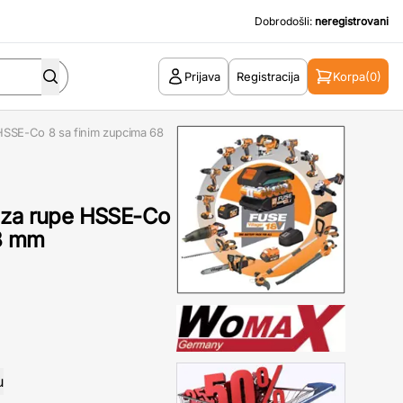
Dobrodošli:
neregistrovani
Prijava
Registracija
Korpa
(0)
HSSE-Co 8 sa finim zupcima 68
 za rupe HSSE-Co
68 mm