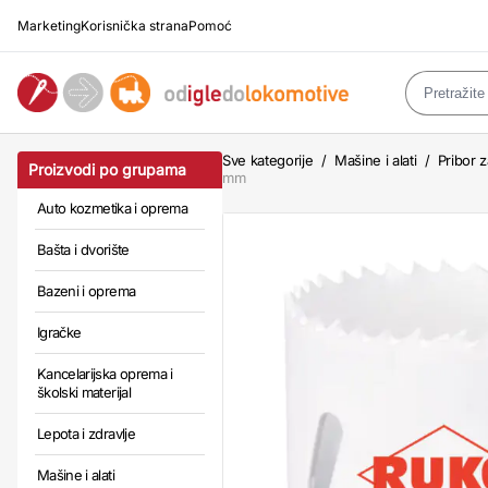
Marketing
Korisnička strana
Pomoć
Sve kategorije
/
Mašine i alati
/
Pribor z
Proizvodi po grupama
mm
Auto kozmetika i oprema
Bašta i dvorište
Bazeni i oprema
Igračke
Kancelarijska oprema i
školski materijal
Lepota i zdravlje
Mašine i alati