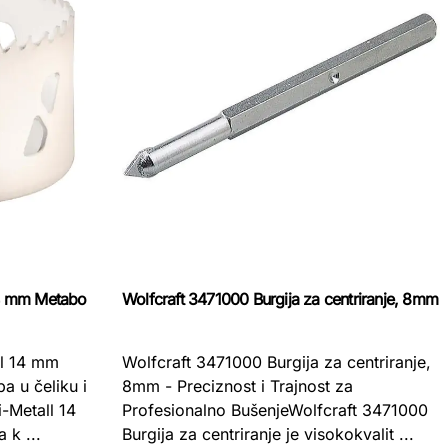
14 mm Metabo
Wolfcraft 3471000 Burgija za centriranje, 8mm
ll 14 mm
Wolfcraft 3471000 Burgija za centriranje,
a u čeliku i
8mm - Preciznost i Trajnost za
-Metall 14
Profesionalno BušenjeWolfcraft 3471000
 k ...
Burgija za centriranje je visokokvalit ...