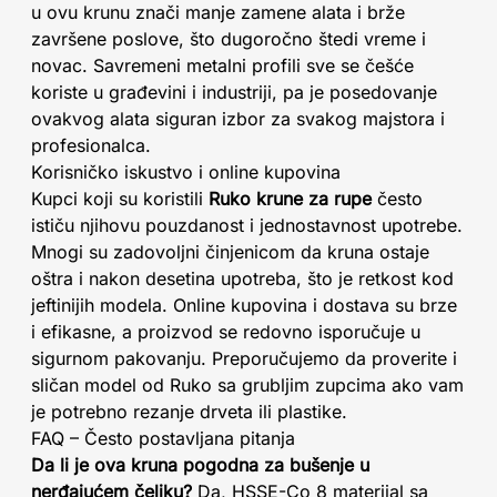
u ovu krunu znači manje zamene alata i brže
završene poslove, što dugoročno štedi vreme i
novac. Savremeni metalni profili sve se češće
koriste u građevini i industriji, pa je posedovanje
ovakvog alata siguran izbor za svakog majstora i
profesionalca.
Korisničko iskustvo i online kupovina
Kupci koji su koristili
Ruko krune za rupe
često
ističu njihovu pouzdanost i jednostavnost upotrebe.
Mnogi su zadovoljni činjenicom da kruna ostaje
oštra i nakon desetina upotreba, što je retkost kod
jeftinijih modela. Online kupovina i dostava su brze
i efikasne, a proizvod se redovno isporučuje u
sigurnom pakovanju. Preporučujemo da proverite i
sličan model od Ruko sa grubljim zupcima ako vam
je potrebno rezanje drveta ili plastike.
FAQ – Često postavljana pitanja
Da li je ova kruna pogodna za bušenje u
nerđajućem čeliku?
Da, HSSE-Co 8 materijal sa