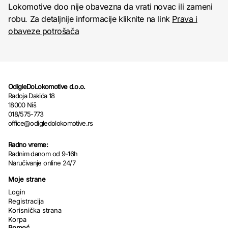
Lokomotive doo nije obavezna da vrati novac ili zameni
robu. Za detaljnije informacije kliknite na link
Prava i
obaveze potrošača
OdIgleDoLokomotive d.o.o.
Radoja Dakića 18
18000 Niš
018/575-773
office@odigledolokomotive.rs
Radno vreme:
Radnim danom od 9-16h
Naručivanje online 24/7
Moje strane
Login
Registracija
Korisnička strana
Korpa
Pomoć