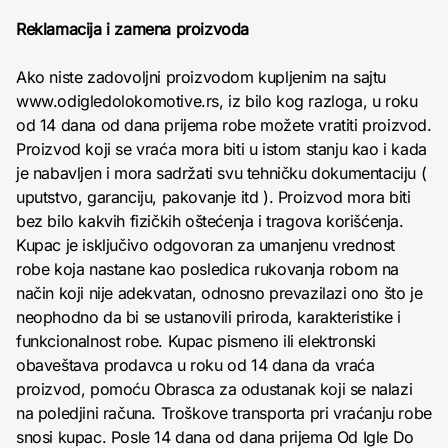
Reklamacija i zamena proizvoda
Ako niste zadovoljni proizvodom kupljenim na sajtu
www.odigledolokomotive.rs, iz bilo kog razloga, u roku
od 14 dana od dana prijema robe možete vratiti proizvod.
Proizvod koji se vraća mora biti u istom stanju kao i kada
je nabavljen i mora sadržati svu tehničku dokumentaciju (
uputstvo, garanciju, pakovanje itd ). Proizvod mora biti
bez bilo kakvih fizičkih oštećenja i tragova korišćenja.
Kupac je isključivo odgovoran za umanjenu vrednost
robe koja nastane kao posledica rukovanja robom na
način koji nije adekvatan, odnosno prevazilazi ono što je
neophodno da bi se ustanovili priroda, karakteristike i
funkcionalnost robe. Kupac pismeno ili elektronski
obaveštava prodavca u roku od 14 dana da vraća
proizvod, pomoću Obrasca za odustanak koji se nalazi
na poledjini računa. Troškove transporta pri vraćanju robe
snosi kupac. Posle 14 dana od dana prijema Od Igle Do