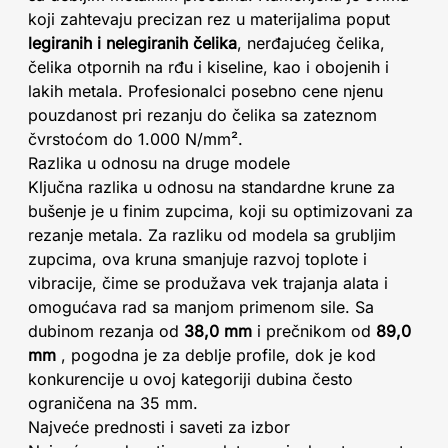
koji zahtevaju precizan rez u materijalima poput
legiranih i nelegiranih čelika
, nerđajućeg čelika,
čelika otpornih na rđu i kiseline, kao i obojenih i
lakih metala. Profesionalci posebno cene njenu
pouzdanost pri rezanju do čelika sa zateznom
čvrstoćom do 1.000 N/mm².
Razlika u odnosu na druge modele
Ključna razlika u odnosu na standardne krune za
bušenje je u finim zupcima, koji su optimizovani za
rezanje metala. Za razliku od modela sa grubljim
zupcima, ova kruna smanjuje razvoj toplote i
vibracije, čime se produžava vek trajanja alata i
omogućava rad sa manjom primenom sile. Sa
dubinom rezanja od
38,0 mm
i prečnikom od
89,0
mm
, pogodna je za deblje profile, dok je kod
konkurencije u ovoj kategoriji dubina često
ograničena na 35 mm.
Najveće prednosti i saveti za izbor