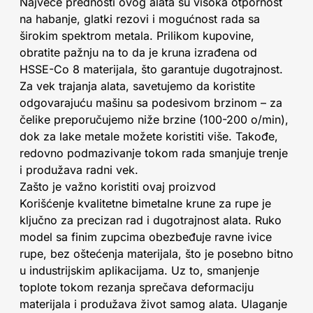
Najveće prednosti ovog alata su visoka otpornost
na habanje, glatki rezovi i mogućnost rada sa
širokim spektrom metala. Prilikom kupovine,
obratite pažnju na to da je kruna izrađena od
HSSE-Co 8 materijala, što garantuje dugotrajnost.
Za vek trajanja alata, savetujemo da koristite
odgovarajuću mašinu sa podesivom brzinom – za
čelike preporučujemo niže brzine (100-200 o/min),
dok za lake metale možete koristiti više. Takođe,
redovno podmazivanje tokom rada smanjuje trenje
i produžava radni vek.
Zašto je važno koristiti ovaj proizvod
Korišćenje kvalitetne bimetalne krune za rupe je
ključno za precizan rad i dugotrajnost alata. Ruko
model sa finim zupcima obezbeđuje ravne ivice
rupe, bez oštećenja materijala, što je posebno bitno
u industrijskim aplikacijama. Uz to, smanjenje
toplote tokom rezanja sprečava deformaciju
materijala i produžava život samog alata. Ulaganje