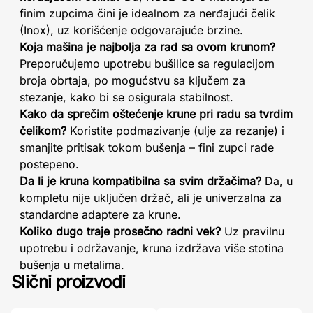
finim zupcima čini je idealnom za nerđajući čelik
(Inox), uz korišćenje odgovarajuće brzine.
Koja mašina je najbolja za rad sa ovom krunom?
Preporučujemo upotrebu bušilice sa regulacijom
broja obrtaja, po mogućstvu sa ključem za
stezanje, kako bi se osigurala stabilnost.
Kako da sprečim oštećenje krune pri radu sa tvrdim
čelikom?
Koristite podmazivanje (ulje za rezanje) i
smanjite pritisak tokom bušenja – fini zupci rade
postepeno.
Da li je kruna kompatibilna sa svim držačima?
Da, u
kompletu nije uključen držač, ali je univerzalna za
standardne adaptere za krune.
Koliko dugo traje prosečno radni vek?
Uz pravilnu
upotrebu i održavanje, kruna izdržava više stotina
bušenja u metalima.
Slični proizvodi