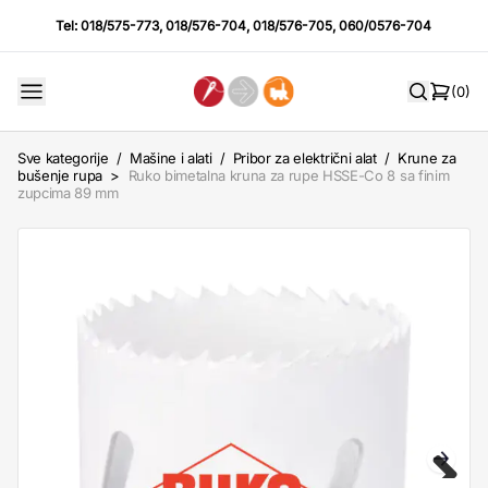
Tel:
018/575-773
,
018/576-704
,
018/576-705
,
060/0576-704
(0)
Sve kategorije
/
Mašine i alati
/
Pribor za električni alat
/
Krune za
bušenje rupa
>
Ruko bimetalna kruna za rupe HSSE-Co 8 sa finim
zupcima 89 mm