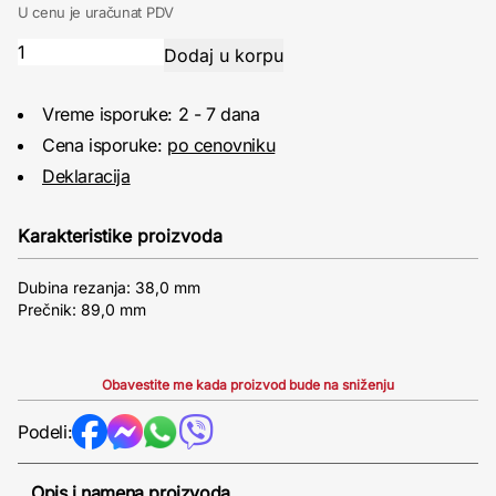
U cenu je uračunat PDV
Vreme isporuke: 2 - 7 dana
Cena isporuke:
po cenovniku
Deklaracija
Karakteristike proizvoda
Dubina rezanja: 38,0 mm
Prečnik: 89,0 mm
Obavestite me kada proizvod bude na sniženju
Podeli:
Opis i namena proizvoda