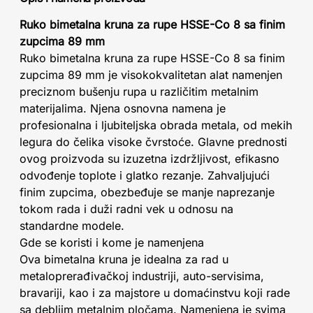
Ruko bimetalna kruna za rupe HSSE-Co 8 sa finim
zupcima 89 mm
Ruko bimetalna kruna za rupe HSSE-Co 8 sa finim
zupcima 89 mm je visokokvalitetan alat namenjen
preciznom bušenju rupa u različitim metalnim
materijalima. Njena osnovna namena je
profesionalna i ljubiteljska obrada metala, od mekih
legura do čelika visoke čvrstoće. Glavne prednosti
ovog proizvoda su izuzetna izdržljivost, efikasno
odvođenje toplote i glatko rezanje. Zahvaljujući
finim zupcima, obezbeđuje se manje naprezanje
tokom rada i duži radni vek u odnosu na
standardne modele.
Gde se koristi i kome je namenjena
Ova bimetalna kruna je idealna za rad u
metaloprerađivačkoj industriji, auto-servisima,
bravariji, kao i za majstore u domaćinstvu koji rade
sa debljim metalnim pločama. Namenjena je svima