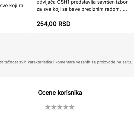
odvijača CSH1 predstavlja savršen izbor
ve koji ra
za sve koji se bave preciznim radom, ...
254,00 RSD
 tačnost svih karakteristika i komentara vezanih za proizvode na sajtu.
Ocene korisnika