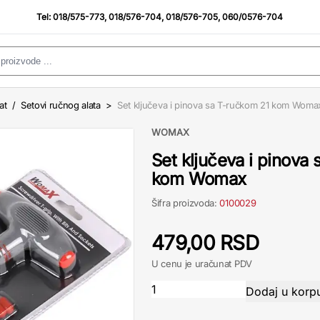
Tel:
018/575-773
,
018/576-704
,
018/576-705
,
060/0576-704
at
/
Setovi ručnog alata
>
Set ključeva i pinova sa T-ručkom 21 kom Woma
WOMAX
Set ključeva i pinova
kom Womax
Šifra proizvoda:
0100029
479,00 RSD
U cenu je uračunat PDV