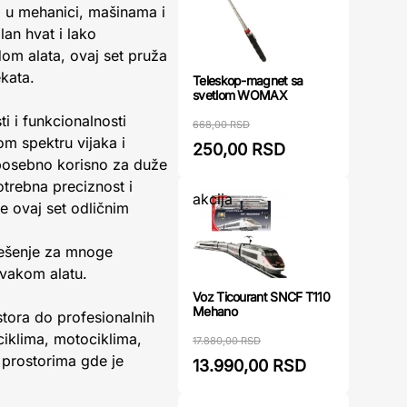
 u mehanici, mašinama i
an hvat i lako
om alata, ovaj set pruža
ekata.
Teleskop-magnet sa
svetlom WOMAX
 i funkcionalnosti
668,00 RSD
om spektru vijaka i
250,00 RSD
 posebno korisno za duže
otrebna preciznost i
akcija
ne ovaj set odličnim
 rešenje za mnoge
vakom alatu.
Voz Ticourant SNCF T110
Mehano
tora do profesionalnih
iciklima, motociklima,
17.880,00 RSD
 prostorima gde je
13.990,00 RSD