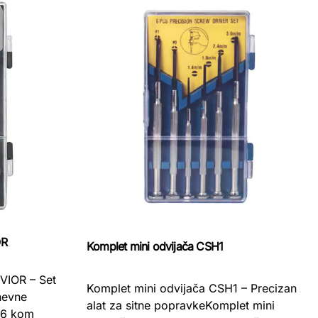
OR
Komplet mini odvijača CSH1
EVIOR – Set
Komplet mini odvijača CSH1 – Precizan
nevne
alat za sitne popravkeKomplet mini
t 6 kom