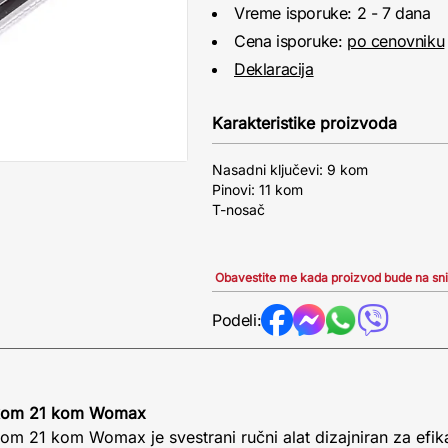
Vreme isporuke: 2 - 7 dana
Cena isporuke:
po cenovniku
Deklaracija
Karakteristike proizvoda
Nasadni ključevi: 9 kom
Pinovi: 11 kom
T-nosač
Obavestite me kada proizvod bude na sn
Podeli:
učkom 21 kom Womax
kom 21 kom Womax je svestrani ručni alat dizajniran za efi