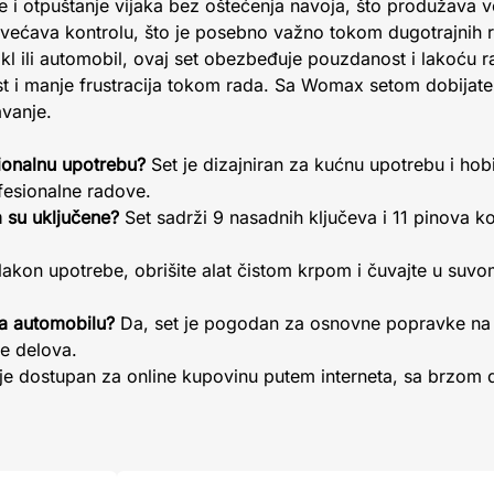
i otpuštanje vijaka bez oštećenja navoja, što produžava ve
većava kontrolu, što je posebno važno tokom dugotrajnih r
ikl ili automobil, ovaj set obezbeđuje pouzdanost i lakoću r
st i manje frustracija tokom rada. Sa Womax setom dobijate a
vanje.
sionalnu upotrebu?
Set je dizajniran za kućnu upotrebu i hobi 
ofesionalne radove.
a su uključene?
Set sadrži 9 nasadnih ključeva i 11 pinova k
akon upotrebe, obrišite alat čistom krpom i čuvajte u suvo
na automobilu?
Da, set je pogodan za osnovne popravke na
e delova.
je dostupan za online kupovinu putem interneta, sa brzom