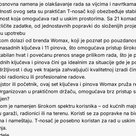
snovna namena je olakšavanje rada sa vijcima i navrtkama
osti ovog seta su praktičan T-nosač koji obezbeđuje stabil
tnost koja omogućava rad u uskim prostorima. Sa 21 komad
ličite zadatke, od jednostavnih popravki do složenijih proj
nu upotrebu
čkom dolazi od brenda Womax, koji je poznat po pouzdanosti
 nasadnih ključeva i 11 pinova, što omogućava pristup širok
tabilan hvat i povećanu prenos snage prilikom rada, što je
nih ključeva i pinova čini ga idealnim za situacije gde je p
žljivost i dug vek trajanja zahvaljujući kvalitetnoj izradi či
i radionicu ili profesionalne radove.
ajstor ili početnik, ovaj set ključeva i pinova Womax pruža
rganizovan u praktičnom držaču, omogućava brz pristup s
njen?
kom je namenjen širokom spektru korisnika – od kućnih majs
 garaži, radionici ili na terenu. Koristi se za popravke na b
a i nameštaju. T-nosač je posebno koristan za rad u uskim
ja.
dele