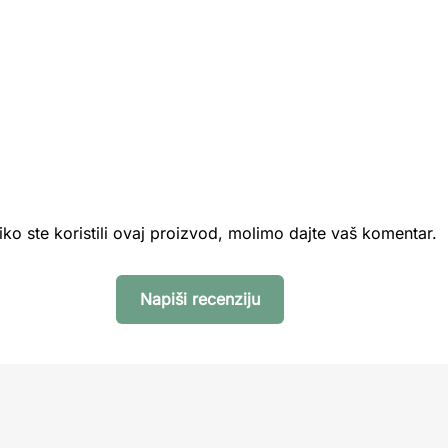
iko ste koristili ovaj proizvod, molimo dajte vaš komentar.
Napiši recenziju