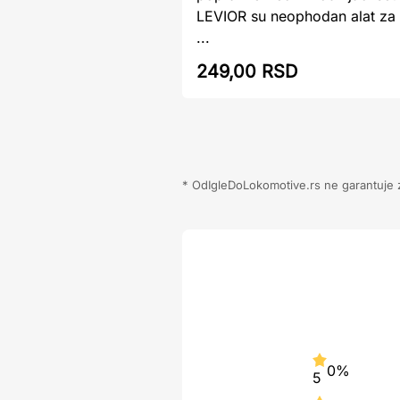
LEVIOR su neophodan alat za s
...
249,00 RSD
* OdIgleDoLokomotive.rs ne garantuje za
0%
5