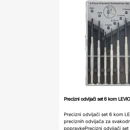
Precizni odvijači set 6 kom LEVI
Precizni odvijači set 6 kom L
preciznih odvijača za svakod
popravkePrecizni odvijači se