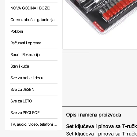
NOVA GODINA I BOŽIĆ
Odeća, obuća i galanterija
Pokloni
Računari i oprema
Sport i Rekreacija
Stan i kuća
Sve za bebe i decu
Sve za JESEN
Sve za LETO
Sve za PROLEĆE
Opis i namena proizvoda
TV, audio, video, telefoni ...
Set ključeva i pinova sa T-r
Set ključeva i pinova sa T-ruč