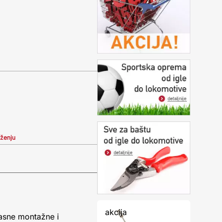
iženju
akcija
kasne montažne i