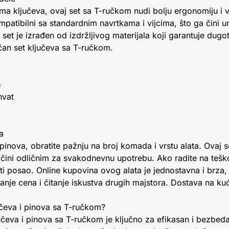
ma ključeva, ovaj set sa T-ručkom nudi bolju ergonomiju i 
mpatibilni sa standardnim navrtkama i vijcima, što ga čini u
 set je izrađen od izdržljivog materijala koji garantuje dugot
ičan set ključeva sa T-ručkom.
a
hvat
a
 pinova, obratite pažnju na broj komada i vrstu alata. Ovaj 
 ga čini odličnim za svakodnevnu upotrebu. Ako radite na te
i posao. Online kupovina ovog alata je jednostavna i brza,
nje cena i čitanje iskustva drugih majstora. Dostava na ku
jučeva i pinova sa T-ručkom?
jučeva i pinova sa T-ručkom je ključno za efikasan i bezbeda