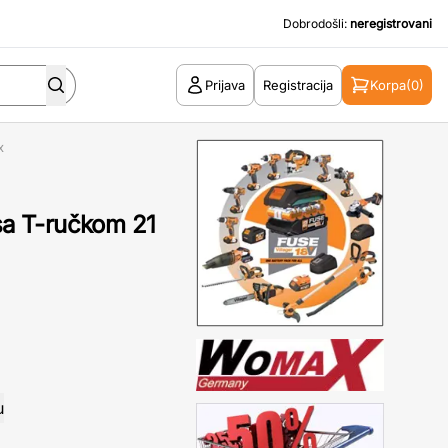
Dobrodošli:
neregistrovani
Prijava
Registracija
Korpa
(0)
x
 sa T-ručkom 21