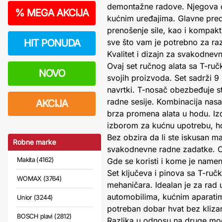
demontažne radove. Njegova o
%
MEGA AKCIJA
kućnim uređajima. Glavne predn
prenošenje sile, kao i kompak
HIT PONUDA
sve što vam je potrebno za raz
Kvalitet i dizajn za svakodnev
Ovaj set ručnog alata sa T-ru
NOVO
svojih proizvoda. Set sadrži 9
navrtki. T-nosač obezbeđuje s
radne sesije. Kombinacija nasad
AKCIJA
brza promena alata u hodu. Izdr
izborom za kućnu upotrebu, hob
Bez obzira da li ste iskusan m
Robne marke
svakodnevne radne zadatke. O
Makita (4162)
Gde se koristi i kome je name
Set ključeva i pinova sa T-ruč
WOMAX (3764)
mehaničara. Idealan je za rad u
automobilima, kućnim aparatim
Unior (3244)
potreban dobar hvat bez klizan
BOSCH plavi (2812)
Razlika u odnosu na druge mo