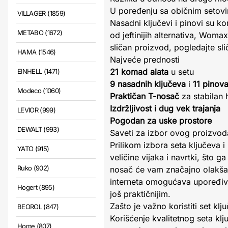
U poređenju sa običnim setovi
VILLAGER (1859)
Nasadni ključevi i pinovi su ko
METABO (1672)
od jeftinijih alternativa, Womax
sličan proizvod, pogledajte sl
HAMA (1546)
Najveće prednosti
21 komad alata
u setu
EINHELL (1471)
9 nasadnih ključeva
i
11 pinov
Modeco (1060)
Praktičan T-nosač
za stabilan 
Izdržljivost i dug vek trajanja
LEVIOR (999)
Pogodan za uske prostore
DEWALT (993)
Saveti za izbor ovog proizvod
Prilikom izbora seta ključeva i
YATO (915)
veličine vijaka i navrtki, što
Ruko (902)
nosač će vam značajno olakšat
interneta omogućava upoređiva
Hogert (895)
još praktičnijim.
Zašto je važno koristiti set kl
BEOROL (847)
Korišćenje kvalitetnog seta kl
Home (807)