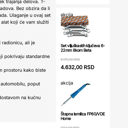
k trajanja delova. T-
adova. Bez obzira da li
akcija
ada. Ulaganje u ovaj set
lat koji će vam služiti
radionicu, ali je
Set viljuškastih ključeva 6-
22mm 8kom Beta
oji pokrivaju standardne
6.170,00 RSD
4.632,00 RSD
m prostoru kako biste
akcija
 automobilu, poput
 dostavom na kućnu
Štapna lemilica FP60/VDE
Home
1.124,00 RSD