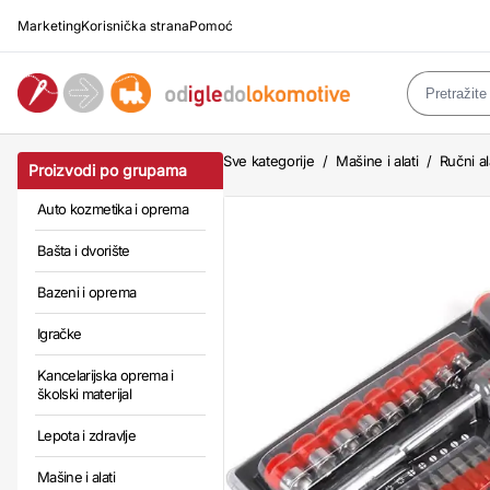
Marketing
Korisnička strana
Pomoć
Sve kategorije
/
Mašine i alati
/
Ručni al
Proizvodi po grupama
Auto kozmetika i oprema
Bašta i dvorište
Bazeni i oprema
Igračke
Kancelarijska oprema i
školski materijal
Lepota i zdravlje
Mašine i alati