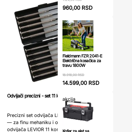
960,00 RSD
akcija
Fieldmann FZR 2041-E
Električna kosačica za
travu 1800W
18.918,00 RSD
14.599,00 RSD
Odvijači precizni - set 11 komada LEVIOR
Set bitze
akcija
Set bitze
Precizni set odvijača LEVIOR 11 komada
Modeco – 
— za finu mehaniku i optikuSet preciznih
za svako
odvijača LEVIOR 11 komada predstavlja
Kofer za alat sa