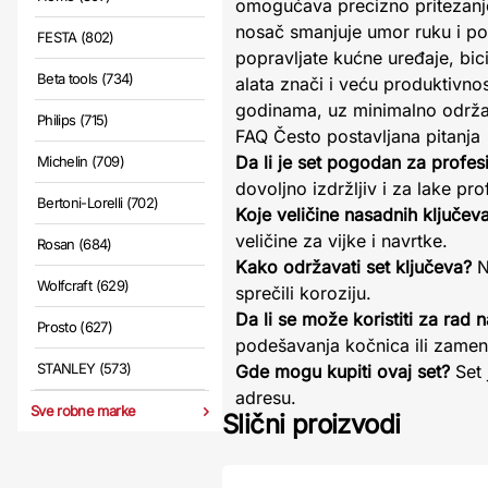
omogućava precizno pritezanje 
nosač smanjuje umor ruku i po
FESTA (802)
popravljate kućne uređaje, bic
Beta tools (734)
alata znači i veću produktivno
godinama, uz minimalno održa
Philips (715)
FAQ Često postavljana pitanja
Da li je set pogodan za profe
Michelin (709)
dovoljno izdržljiv i za lake pr
Bertoni-Lorelli (702)
Koje veličine nasadnih ključev
veličine za vijke i navrtke.
Rosan (684)
Kako održavati set ključeva?
N
Wolfcraft (629)
sprečili koroziju.
Da li se može koristiti za rad 
Prosto (627)
podešavanja kočnica ili zamen
STANLEY (573)
Gde mogu kupiti ovaj set?
Set 
adresu.
Sve robne marke
Slični proizvodi