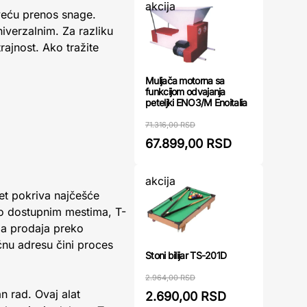
akcija
veću prenos snage.
niverzalnim. Za razliku
rajnost. Ako tražite
Muljača motorna sa
funkcijom odvajanja
peteljki ENO3/M Enoitalia
71.316,00 RSD
67.899,00 RSD
akcija
set pokriva najčešće
ško dostupnim mestima, T-
 a prodaja preko
ćnu adresu čini proces
Stoni bilijar TS-201D
2.964,00 RSD
n rad. Ovaj alat
2.690,00 RSD