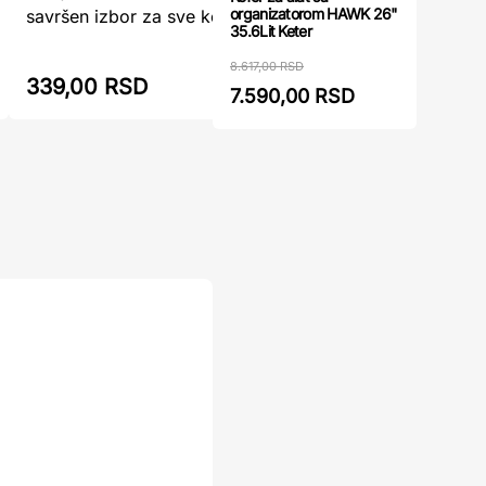
ručkom 1
organizatorom HAWK 26"
savršen izbor za sve koji zahtev ...
s ...
35.6Lit Keter
479,00 RSD
8.617,00 RSD
339,00 RSD
360,00
7.590,00 RSD