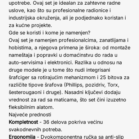
upotrebe. Ovaj set je idealan za zahtevne radne
uslove, kao što su profesionalne radionice i
industrijska okruženja, ali je podjednako koristan i
za kućne projekte.
Gde se koristi i kome je namenjen?
Ovaj set je namenjen profesionalcima, zanatlijama i
hobistima, a njegova primena je široka: od montaže
nameštaja i popravki u domaćinstvu do rada u
auto-servisima i elektronici. Razlika u odnosu na
druge modele je u tome što nudi integrisani
šrafciger sa rotirajućim mehanizmom i 25 bitova za
različite tipove šrafova (Phillips, pozidriv, Torx,
šesterougaoni i druge). Nasadni ključevi dodaju
vrednost za rad sa maticama, što set čini izuzetno
fleksibilnim alatom.
Najveće prednosti
Kompletnost
- 36 delova pokriva većinu
svakodnevnih potreba.
Ergonomija
- Dvokomponentna ručka sa anti-slip