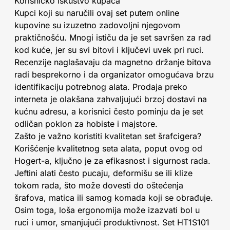
Korisničko iskustvo kupaca
Kupci koji su naručili ovaj set putem online
kupovine su izuzetno zadovoljni njegovom
praktičnošću. Mnogi ističu da je set savršen za rad
kod kuće, jer su svi bitovi i ključevi uvek pri ruci.
Recenzije naglašavaju da magnetno držanje bitova
radi besprekorno i da organizator omogućava brzu
identifikaciju potrebnog alata. Prodaja preko
interneta je olakšana zahvaljujući brzoj dostavi na
kućnu adresu, a korisnici često pominju da je set
odličan poklon za hobiste i majstore.
Zašto je važno koristiti kvalitetan set šrafcigera?
Korišćenje kvalitetnog seta alata, poput ovog od
Hogert-a, ključno je za efikasnost i sigurnost rada.
Jeftini alati često pucaju, deformišu se ili klize
tokom rada, što može dovesti do oštećenja
šrafova, matica ili samog komada koji se obrađuje.
Osim toga, loša ergonomija može izazvati bol u
ruci i umor, smanjujući produktivnost. Set HT1S101