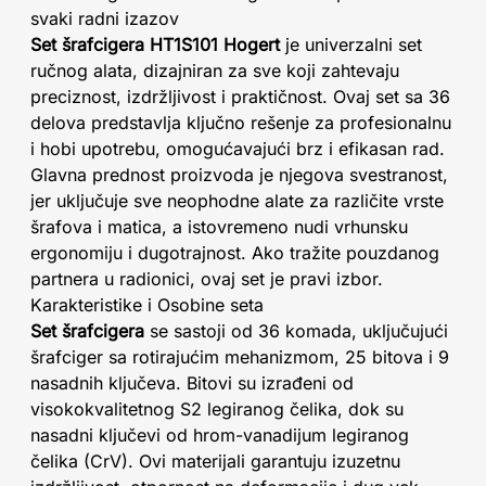
svaki radni izazov
Set šrafcigera HT1S101 Hogert
je univerzalni set
ručnog alata, dizajniran za sve koji zahtevaju
preciznost, izdržljivost i praktičnost. Ovaj set sa 36
delova predstavlja ključno rešenje za profesionalnu
i hobi upotrebu, omogućavajući brz i efikasan rad.
Glavna prednost proizvoda je njegova svestranost,
jer uključuje sve neophodne alate za različite vrste
šrafova i matica, a istovremeno nudi vrhunsku
ergonomiju i dugotrajnost. Ako tražite pouzdanog
partnera u radionici, ovaj set je pravi izbor.
Karakteristike i Osobine seta
Set šrafcigera
se sastoji od 36 komada, uključujući
šrafciger sa rotirajućim mehanizmom, 25 bitova i 9
nasadnih ključeva. Bitovi su izrađeni od
visokokvalitetnog S2 legiranog čelika, dok su
nasadni ključevi od hrom-vanadijum legiranog
čelika (CrV). Ovi materijali garantuju izuzetnu