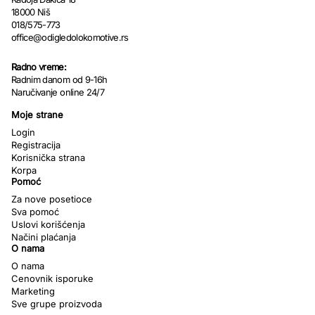
18000 Niš
018/575-773
office@odigledolokomotive.rs
Radno vreme:
Radnim danom od 9-16h
Naručivanje online 24/7
Moje strane
Login
Registracija
Korisnička strana
Korpa
Pomoć
Za nove posetioce
Sva pomoć
Uslovi korišćenja
Načini plaćanja
O nama
O nama
Cenovnik isporuke
Marketing
Sve grupe proizvoda