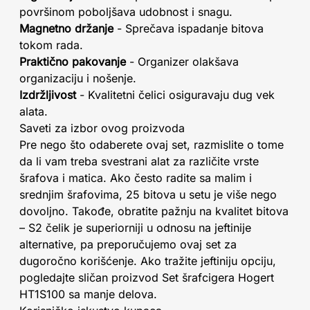
površinom poboljšava udobnost i snagu.
Magnetno držanje
- Sprečava ispadanje bitova
tokom rada.
Praktično pakovanje
- Organizer olakšava
organizaciju i nošenje.
Izdržljivost
- Kvalitetni čelici osiguravaju dug vek
alata.
Saveti za izbor ovog proizvoda
Pre nego što odaberete ovaj set, razmislite o tome
da li vam treba svestrani alat za različite vrste
šrafova i matica. Ako često radite sa malim i
srednjim šrafovima, 25 bitova u setu je više nego
dovoljno. Takođe, obratite pažnju na kvalitet bitova
– S2 čelik je superiorniji u odnosu na jeftinije
alternative, pa preporučujemo ovaj set za
dugoročno korišćenje. Ako tražite jeftiniju opciju,
pogledajte sličan proizvod Set šrafcigera Hogert
HT1S100 sa manje delova.