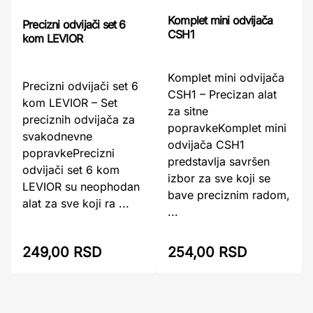
Komplet mini odvijača
Precizni odvijači set 6
CSH1
kom LEVIOR
Komplet mini odvijača
Precizni odvijači set 6
CSH1 – Precizan alat
kom LEVIOR – Set
za sitne
preciznih odvijača za
popravkeKomplet mini
svakodnevne
odvijača CSH1
popravkePrecizni
predstavlja savršen
odvijači set 6 kom
izbor za sve koji se
LEVIOR su neophodan
bave preciznim radom,
alat za sve koji ra ...
...
249,00 RSD
254,00 RSD