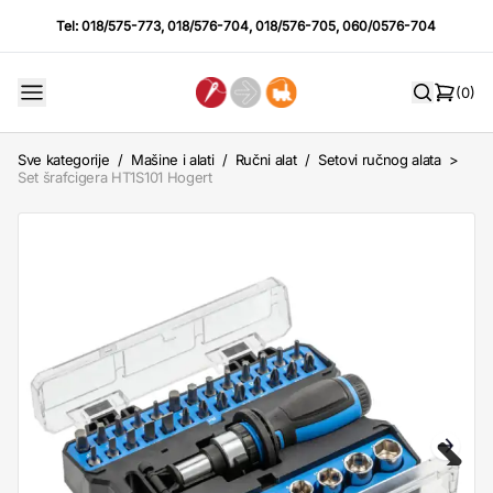
Tel:
018/575-773
,
018/576-704
,
018/576-705
,
060/0576-704
(0)
Sve kategorije
/
Mašine i alati
/
Ručni alat
/
Setovi ručnog alata
>
Set šrafcigera HT1S101 Hogert