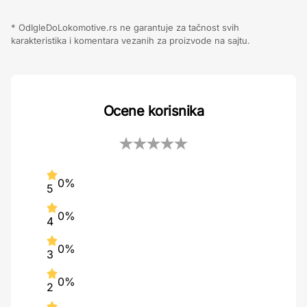
* OdIgleDoLokomotive.rs ne garantuje za tačnost svih
karakteristika i komentara vezanih za proizvode na sajtu.
Ocene korisnika
0%
5
0%
4
0%
3
0%
2