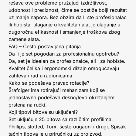
rešava ove probleme pružajući izdržljivost,
udobnost i preciznost, čime se postiže bolji rezultat
uz manje napora. Bez obzira da li ste profesionalac
ili hobista, ulaganje u kvalitetan alat je ulaganje u
dugoročnu efikasnost i smanjenje troškova zbog
zamene alata.
FAQ – Često postavljana pitanja
Da li je set pogodan za profesionalnu upotrebu?
Da, set je idealan za profesionalce, ali i za hobiste.
Kvalitet čelika i ergonomski dizajn omogućavaju
zahtevan rad u radionicama.
Kako se podešava pravac rotacije?
Šrafciger ima rotirajući mehanizam koji se
jednostavno podešava desno/levo okretanjem
prstena na ručki.
Koji tipovi bitova su uključeni?
Set uključuje 25 bitova sa različitim profilima:
Phillips, slotted, Torx, šesterougaoni i drugi. Spisak
tačnih tipova je u priručniku uz proizvod.