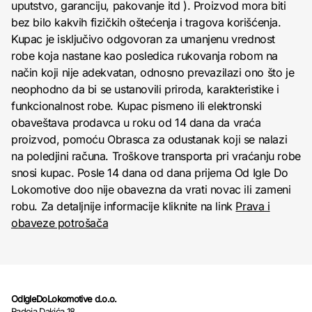
uputstvo, garanciju, pakovanje itd ). Proizvod mora biti
bez bilo kakvih fizičkih oštećenja i tragova korišćenja.
Kupac je isključivo odgovoran za umanjenu vrednost
robe koja nastane kao posledica rukovanja robom na
način koji nije adekvatan, odnosno prevazilazi ono što je
neophodno da bi se ustanovili priroda, karakteristike i
funkcionalnost robe. Kupac pismeno ili elektronski
obaveštava prodavca u roku od 14 dana da vraća
proizvod, pomoću Obrasca za odustanak koji se nalazi
na poledjini računa. Troškove transporta pri vraćanju robe
snosi kupac. Posle 14 dana od dana prijema Od Igle Do
Lokomotive doo nije obavezna da vrati novac ili zameni
robu. Za detaljnije informacije kliknite na link
Prava i
obaveze potrošača
OdIgleDoLokomotive d.o.o.
Radoja Dakića 18