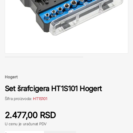
Hogert
Set šrafcigera HT1S101 Hogert
Šifra proizvoda:
HT1S101
2.477,00 RSD
U cenu je uračunat PDV