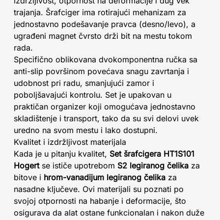
izdržljivost, otpornost na deformacije i dug vek
trajanja. Šrafciger ima rotirajući mehanizam za
jednostavno podešavanje pravca (desno/levo), a
ugrađeni magnet čvrsto drži bit na mestu tokom
rada.
Specifično oblikovana dvokomponentna ručka sa
anti-slip površinom povećava snagu zavrtanja i
udobnost pri radu, smanjujući zamor i
poboljšavajući kontrolu. Set je upakovan u
praktičan organizer koji omogućava jednostavno
skladištenje i transport, tako da su svi delovi uvek
uredno na svom mestu i lako dostupni.
Kvalitet i izdržljivost materijala
Kada je u pitanju kvalitet,
Set šrafcigera HT1S101
Hogert
se ističe upotrebom
S2 legiranog čelika
za
bitove i
hrom-vanadijum legiranog čelika
za
nasadne ključeve. Ovi materijali su poznati po
svojoj otpornosti na habanje i deformacije, što
osigurava da alat ostane funkcionalan i nakon duže