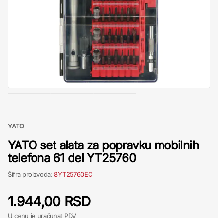
YATO
YATO set alata za popravku mobilnih
telefona 61 del YT25760
Šifra proizvoda:
8YT25760EC
1.944,00 RSD
U cenu je uračunat PDV