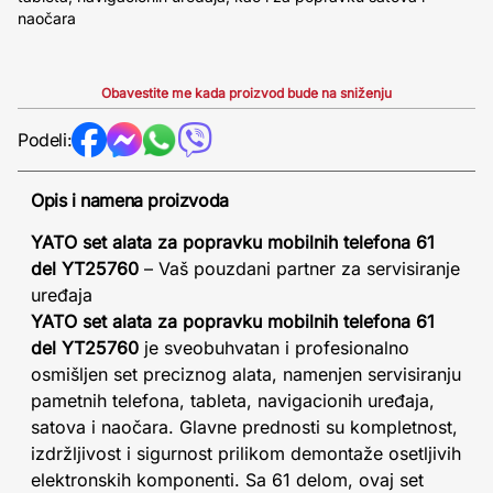
naočara
Obavestite me kada proizvod bude na sniženju
Podeli:
Opis i namena proizvoda
YATO set alata za popravku mobilnih telefona 61
del YT25760
– Vaš pouzdani partner za servisiranje
uređaja
YATO set alata za popravku mobilnih telefona 61
del YT25760
je sveobuhvatan i profesionalno
osmišljen set preciznog alata, namenjen servisiranju
pametnih telefona, tableta, navigacionih uređaja,
satova i naočara. Glavne prednosti su kompletnost,
izdržljivost i sigurnost prilikom demontaže osetljivih
elektronskih komponenti. Sa 61 delom, ovaj set