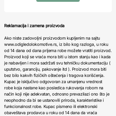
Reklamacija i zamena proizvoda
Ako niste zadovoljni proizvodom kupljenim na sajtu
www.odigledolokomotive.rs, iz bilo kog razloga, u roku
od 14 dana od dana prijema robe možete vratiti proizvod.
Proizvod koji se vraća mora biti u istom stanju kao i kada
je nabavljen i mora sadržati svu tehničku dokumentaciju (
uputstvo, garanciju, pakovanje itd ). Proizvod mora biti
bez bilo kakvih fizičkih oštećenja i tragova korišćenja.
Kupac je isključivo odgovoran za umanjenu vrednost
robe koja nastane kao posledica rukovanja robom na
način koji nije adekvatan, odnosno prevazilazi ono što je
neophodno da bi se ustanovili priroda, karakteristike i
funkcionalnost robe. Kupac pismeno ili elektronski
obaveštava prodavca u roku od 14 dana da vraća