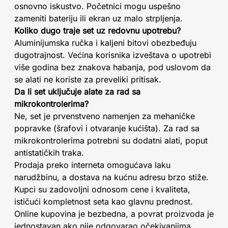
osnovno iskustvo. Početnici mogu uspešno
zameniti bateriju ili ekran uz malo strpljenja.
Koliko dugo traje set uz redovnu upotrebu?
Aluminijumska ručka i kaljeni bitovi obezbeđuju
dugotrajnost. Većina korisnika izveštava o upotrebi
više godina bez znakova habanja, pod uslovom da
se alati ne koriste za preveliki pritisak.
Da li set uključuje alate za rad sa
mikrokontrolerima?
Ne, set je prvenstveno namenjen za mehaničke
popravke (šrafovi i otvaranje kućišta). Za rad sa
mikrokontrolerima potrebni su dodatni alati, poput
antistatičkih traka.
Prodaja preko interneta omogućava laku
narudžbinu, a dostava na kućnu adresu brzo stiže.
Kupci su zadovoljni odnosom cene i kvaliteta,
ističući kompletnost seta kao glavnu prednost.
Online kupovina je bezbedna, a povrat proizvoda je
jednostavan ako nije odgovarao očekivanjima.