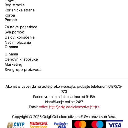
Registracija
Korisnička strana
Korpa
Pomoć
Za nove posetioce
Sva pomoć
Uslovi korišćenja
Načini plaćanja
O nama
O nama
Cenovnik isporuke
Marketing
Sve grupe proizvoda
Ako niste uspeli da naručite preko websajta, probajte telefonom 018/575-
773
Radno vreme: radnim danima od 9-16h
Naručivanje online 24/7
Email:
office (*@*)odigledolokomotive(*.*)rs
Copyright © 2026 OdIgleDoLokomotive.rs ® Sva prava zadržana.