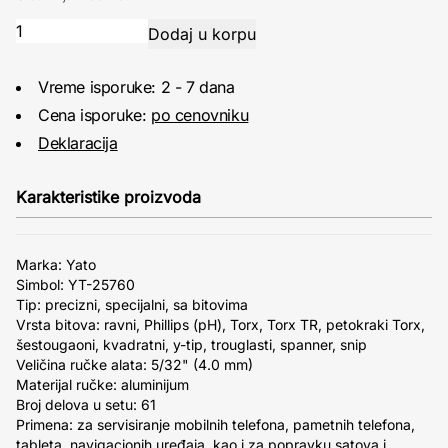
Vreme isporuke: 2 - 7 dana
Cena isporuke:
po cenovniku
Deklaracija
Karakteristike proizvoda
Marka: Yato
Simbol: YT-25760
Tip: precizni, specijalni, sa bitovima
Vrsta bitova: ravni, Phillips (pH), Torx, Torx TR, petokraki Torx,
šestougaoni, kvadratni, y-tip, trouglasti, spanner, snip
Veličina ručke alata: 5/32" (4.0 mm)
Materijal ručke: aluminijum
Broj delova u setu: 61
Primena: za servisiranje mobilnih telefona, pametnih telefona,
tableta, navigacionih uređaja, kao i za popravku satova i