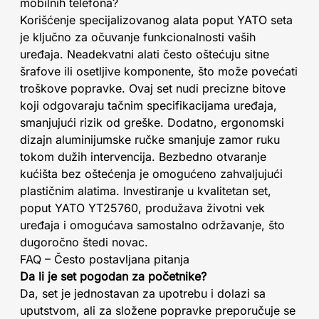
mobilnih telefona?
Korišćenje specijalizovanog alata poput YATO seta
je ključno za očuvanje funkcionalnosti vaših
uređaja. Neadekvatni alati često oštećuju sitne
šrafove ili osetljive komponente, što može povećati
troškove popravke. Ovaj set nudi precizne bitove
koji odgovaraju tačnim specifikacijama uređaja,
smanjujući rizik od greške. Dodatno, ergonomski
dizajn aluminijumske ručke smanjuje zamor ruku
tokom dužih intervencija. Bezbedno otvaranje
kućišta bez oštećenja je omogućeno zahvaljujući
plastičnim alatima. Investiranje u kvalitetan set,
poput YATO YT25760, produžava životni vek
uređaja i omogućava samostalno održavanje, što
dugoročno štedi novac.
FAQ – Često postavljana pitanja
Da li je set pogodan za početnike?
Da, set je jednostavan za upotrebu i dolazi sa
uputstvom, ali za složene popravke preporučuje se