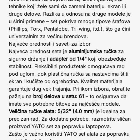
tehnike koji žele sami da zameni bateriju, ekran ili
druge delove. Razlika u odnosu na druge modele je
u širini primene – set pokriva mnoge tipove šrafova
(Phillips, Torx, Pentalobe, Tri-wing, itd.), što ga čini
univerzalnim za većinu brendova.
Najveće prednosti i saveti za izbor
Najveća prednost seta je
aluminijumska ručka
za
sigurno držanje i
adapter od 1/4"
koji obezbeđuje
stabilnost. Fleksibilni produžetak omogućava rad
pod uglom, dok plastična ručka sa nastavcima štiti
ekran i kućište od ogrebotina. Kvalitet materijala
garantuje dug vek trajanja. Prilikom izbora, obratite
pažnju na
broj delova u setu: 61
– to osigurava da
imate sve potrebne bitove za najčešće modele.
Veličina ručke alata: 5/32" (4.0 mm)
je idealna za
precizan rad. Za dodatne potrebe, razmotrite sličan
proizvod YATO set za popravku laptopova.
Zašto je važno koristiti YATO set alata za popravku