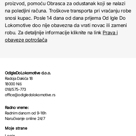
proizvod, pomoću Obrasca za odustanak koji se nalazi
na poledjini računa. Troškove transporta pri vraćanju robe
snosi kupac. Posle 14 dana od dana prijema Od Igle Do
Lokomotive doo nije obavezna da vrati novac ili zameni
robu. Za detaljnije informacije kliknite na link
Prava i
obaveze potrošača
OdIgleDoLokomotive d.o.o.
Radoja Dakića 18
18000 Niš
018/575-773
office@odigledolokomotive.rs
Radno vreme:
Radnim danom od 9-16h
Naručivanje online 24/7
Moje strane
Login