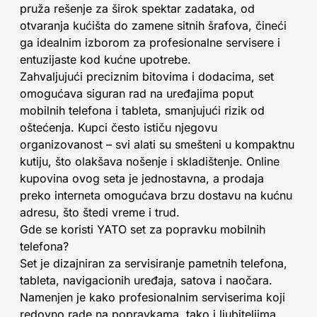
pruža rešenje za širok spektar zadataka, od
otvaranja kućišta do zamene sitnih šrafova, čineći
ga idealnim izborom za profesionalne servisere i
entuzijaste kod kućne upotrebe.
Zahvaljujući preciznim bitovima i dodacima, set
omogućava siguran rad na uređajima poput
mobilnih telefona i tableta, smanjujući rizik od
oštećenja. Kupci često ističu njegovu
organizovanost – svi alati su smešteni u kompaktnu
kutiju, što olakšava nošenje i skladištenje. Online
kupovina ovog seta je jednostavna, a prodaja
preko interneta omogućava brzu dostavu na kućnu
adresu, što štedi vreme i trud.
Gde se koristi YATO set za popravku mobilnih
telefona?
Set je dizajniran za servisiranje pametnih telefona,
tableta, navigacionih uređaja, satova i naočara.
Namenjen je kako profesionalnim serviserima koji
redovno rade na popravkama, tako i ljubiteljima