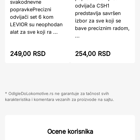
svakodnevne
odvijača CSH1
popravkePrecizni
predstavlja savršen
odvijači set 6 kom
izbor za sve koji se
LEVIOR su neophodan
bave preciznim radom,
alat za sve koji ra ...
...
249,00 RSD
254,00 RSD
* OdIgleDoLokomotive.rs ne garantuje za tačnost svih
karakteristika i komentara vezanih za proizvode na sajtu.
Ocene korisnika