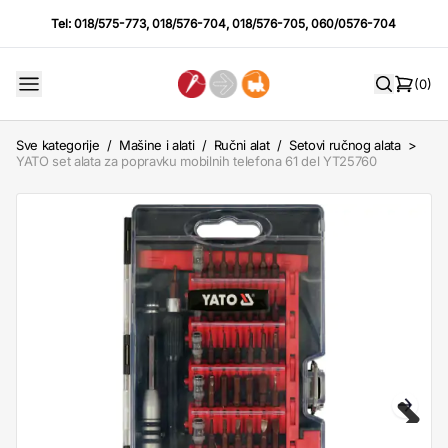
Tel:
018/575-773
,
018/576-704
,
018/576-705
,
060/0576-704
(0)
Sve kategorije
/
Mašine i alati
/
Ručni alat
/
Setovi ručnog alata
>
YATO set alata za popravku mobilnih telefona 61 del YT25760