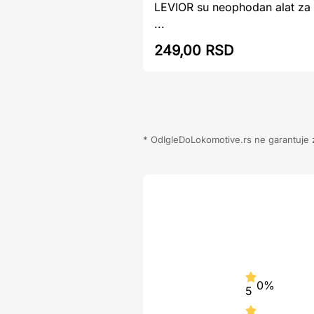
LEVIOR su neophodan alat za s
...
249,00 RSD
* OdIgleDoLokomotive.rs ne garantuje za
0%
5