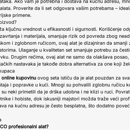
ataka. Ako vam je potrebna i dostava na kućnu adresu, mn
 alata. Proverite da li set odgovara vašim potrebama – idea
trijske primene.
roizvod?
a ključnu vrednost u efikasnosti i sigurnosti. Korišćenje o
zavrtanja i materijala, smanjuje rizik od povreda zbog nea
om i zglobnom ručicom, ovaj alat je dizajniran da smanji
storima. Ulaganje u kvalitetan set smanjuje potrebu za čes
ku. Drugim rečima, ovaj alat ne samo da olakšava posao,
ačkih nastavaka je takođe dobra alternativa za one koji žele
 kupaca
i
online kupovinu
ovog seta ističu da je alat pouzdan za sv
aja i popravke u kući. Mnogi su pohvalili zglobnu ručicu k
u neki primetili da je drška udobna i ne klizi u ruci. Povra
tnike i hobiste, dok iskusniji majstori možda traže veći prof
stava na kućnu adresu je često besplatna, što dodatno pove
a
ECO profesionalni alat?