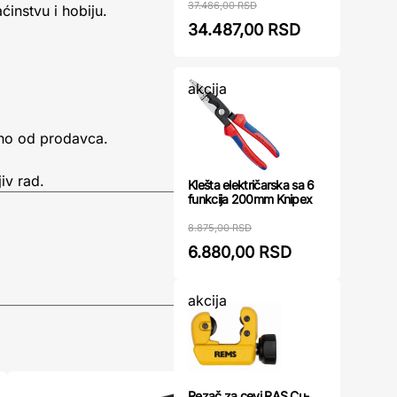
37.486,00 RSD
instvu i hobiju.
34.487,00 RSD
akcija
sno od prodavca.
iv rad.
Klešta električarska sa 6
funkcija 200mm Knipex
8.875,00 RSD
6.880,00 RSD
akcija
Rezač za cevi RAS Cu-