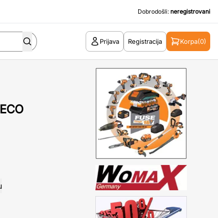
Dobrodošli:
neregistrovani
Prijava
Registracija
Korpa
(0)
ODECO