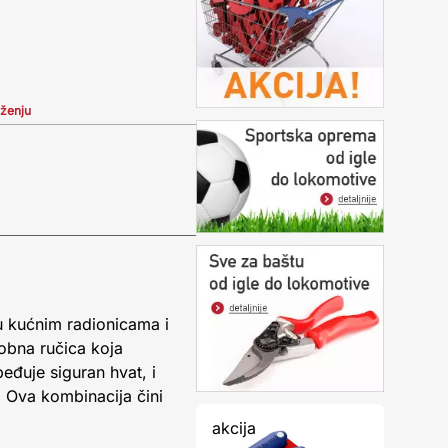
iženju
u kućnim radionicama i
obna ručica koja
đuje siguran hvat, i
. Ova kombinacija čini
akcija