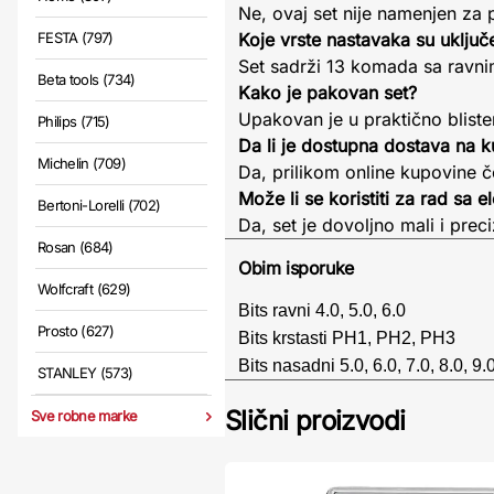
Ne, ovaj set nije namenjen za 
FESTA (797)
Koje vrste nastavaka su uključ
Set sadrži 13 komada sa ravni
Beta tools (734)
Kako je pakovan set?
Upakovan je u praktično bliste
Philips (715)
Da li je dostupna dostava na 
Michelin (709)
Da, prilikom online kupovine 
Može li se koristiti za rad sa 
Bertoni-Lorelli (702)
Da, set je dovoljno mali i prec
Rosan (684)
Obim isporuke
Wolfcraft (629)
Bits ravni 4.0, 5.0, 6.0
Prosto (627)
Bits krstasti PH1, PH2, PH3
Bits nasadni 5.0, 6.0, 7.0, 8.0, 9.
STANLEY (573)
Slični proizvodi
Sve robne marke