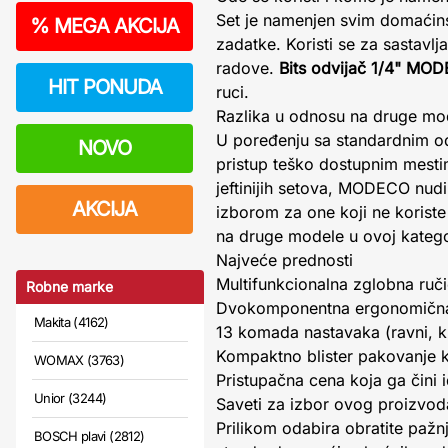
Set je namenjen svim domaćins
%
MEGA AKCIJA
zadatke. Koristi se za sastavl
radove.
Bits odvijač 1/4" MO
HIT PONUDA
ruci.
Razlika u odnosu na druge mo
U poređenju sa standardnim od
NOVO
pristup teško dostupnim mest
jeftinijih setova, MODECO nudi
AKCIJA
izborom za one koji ne korist
na druge modele u ovoj kategor
Najveće prednosti
Multifunkcionalna zglobna ruči
Robne marke
Dvokomponentna ergonomična 
Makita (4162)
13 komada nastavaka (ravni, kr
Kompaktno blister pakovanje ko
WOMAX (3763)
Pristupačna cena koja ga čini 
Unior (3244)
Saveti za izbor ovog proizvod
Prilikom odabira obratite pažnj
BOSCH plavi (2812)