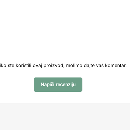
iko ste koristili ovaj proizvod, molimo dajte vaš komentar.
Napiši recenziju