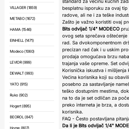
standard za većinu kućnih zad
VILLAGER (1859)
besplatnu isporuku za ovaj tip
radove, ali ne i za teške indus
METABO (1672)
Zašto je važno koristiti ovaj p
Bits odvijač 1/4" MODECO
pruž
HAMA (1546)
ovog seta sprečava oštećenje 
EINHELL (1471)
rad. Sa dvokomponentnom dršk
precizan rad čak i u uskim pro
Modeco (1060)
prodaja omogućava brzu nabav
LEVIOR (999)
trajanja vaše opreme. Set odvij
Korisnička iskustva i mišljenja
DEWALT (993)
Većina korisnika koji su obavil
posebno za sastavljanje namešt
YATO (915)
teško dostupnim mestima, dok s
Ruko (902)
na to da je set odličan za poče
preko interneta je brza, a do
Hogert (895)
korisnika.
BEOROL (847)
FAQ - Često postavljana pitanj
Da li je Bits odvijač 1/4" MOD
Home (807)