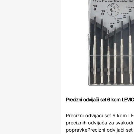
Precizni odvijači set 6 kom LEVI
Precizni odvijači set 6 kom L
preciznih odvijača za svakod
popravkePrecizni odvijači se