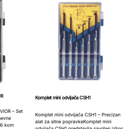
OR
Komplet mini odvijača CSH1
EVIOR – Set
Komplet mini odvijača CSH1 – Precizan
nevne
alat za sitne popravkeKomplet mini
t 6 kom
odvijača CSH1 predstavlja savršen izbor