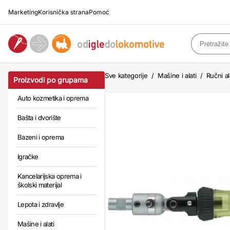
Marketing
Korisnička strana
Pomoć
Sve kategorije
/
Mašine i alati
/
Ručni al
Proizvodi po grupama
Auto kozmetika i oprema
Bašta i dvorište
Bazeni i oprema
Igračke
Kancelarijska oprema i
školski materijal
Lepota i zdravlje
Mašine i alati