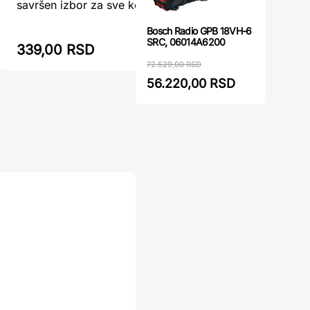
savršen izbor za sve koji zahtev ...
s ...
479,00 RSD
Bosch Radio GPB 18VH-6
SRC, 06014A6200
339,00 RSD
360,00
72.529,00 RSD
56.220,00 RSD