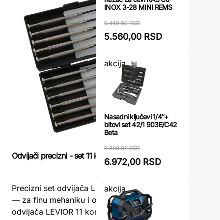
INOX 3-28 MINI REMS
6.440,00 RSD
5.560,00 RSD
akcija
Nasadni ključevi 1/4″+
bitovi set 42/1 903E/C42
Beta
9.300,00 RSD
Odvijači precizni - set 11 komada LEVIOR
Set bitze
6.972,00 RSD
Set bitze
Precizni set odvijača LEVIOR 11 komada
akcija
Modeco – 
— za finu mehaniku i optikuSet preciznih
za svako
odvijača LEVIOR 11 komada predstavlja
ručkom 1