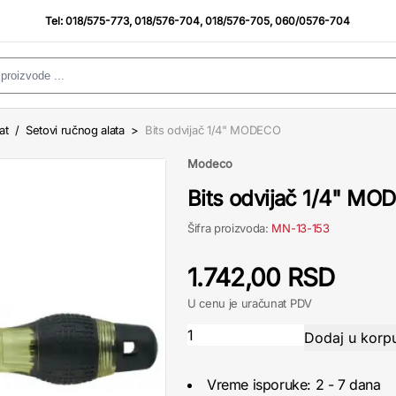
Tel:
018/575-773
,
018/576-704
,
018/576-705
,
060/0576-704
at
/
Setovi ručnog alata
>
Bits odvijač 1/4" MODECO
Modeco
Bits odvijač 1/4" M
Šifra proizvoda:
MN-13-153
1.742,00 RSD
U cenu je uračunat PDV
Vreme isporuke: 2 - 7 dana