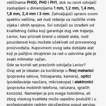
veličinama
PH00, PH0 i PH1
, dok su ravni odvijači
zastupljeni u dimenzijama
1 mm, 1,2 mm, 1,4 mm,
1,8 mm, 2,4 mm i 3 mm
. Zahvaljujući upravo ovom
spektru veličina, set nudi rešenje za različite vrste
vijaka i sitnih spojeva. Svi odvijači su izrađeni od
kvalitetnog čelika koji garantuje dug vek trajanja.
Levior, kao priznati brend u oblasti alata, nudi
pouzdanost koju možete očekivati od proverenog
proizvođača. Kupovinom ovog seta dobijate alat
koji je pažljivo dizajniran za rad u uslovima gde je
svaki milimetar važan.
Gde se koristi set preciznih odvijača Levior?
Ovaj set je idealan za korišćenje u
finoj mehanici
(popravka satova, fotoaparata, kamera),
optici
(podešavanje naočara, mikroskopa) i
elektronici
(popravka mobilnih telefona, računara, igračih
konzola). Namenjen je pre svega hobistima, ali
zbog visokog kvaliteta može uspešno poslužiti i u
profesionalnim radnim okruženjima poput servisa.