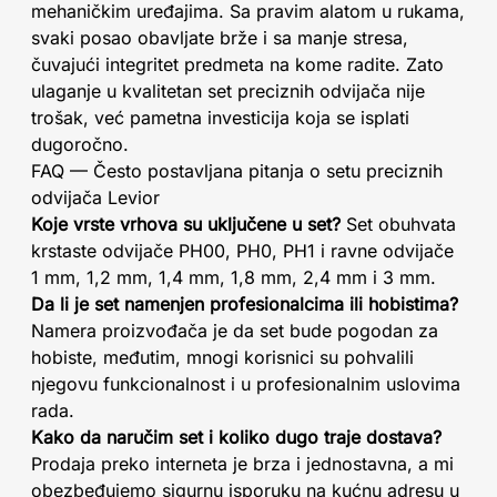
mehaničkim uređajima. Sa pravim alatom u rukama,
svaki posao obavljate brže i sa manje stresa,
čuvajući integritet predmeta na kome radite. Zato
ulaganje u kvalitetan set preciznih odvijača nije
trošak, već pametna investicija koja se isplati
dugoročno.
FAQ — Često postavljana pitanja o setu preciznih
odvijača Levior
Koje vrste vrhova su uključene u set?
Set obuhvata
krstaste odvijače PH00, PH0, PH1 i ravne odvijače
1 mm, 1,2 mm, 1,4 mm, 1,8 mm, 2,4 mm i 3 mm.
Da li je set namenjen profesionalcima ili hobistima?
Namera proizvođača je da set bude pogodan za
hobiste, međutim, mnogi korisnici su pohvalili
njegovu funkcionalnost i u profesionalnim uslovima
rada.
Kako da naručim set i koliko dugo traje dostava?
Prodaja preko interneta je brza i jednostavna, a mi
obezbeđujemo sigurnu isporuku na kućnu adresu u