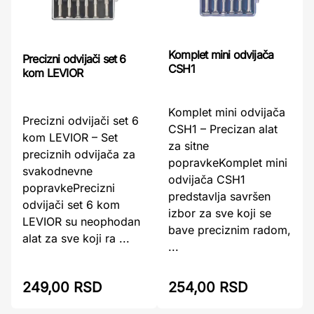
Komplet mini odvijača
Precizni odvijači set 6
CSH1
kom LEVIOR
Komplet mini odvijača
Precizni odvijači set 6
CSH1 – Precizan alat
kom LEVIOR – Set
za sitne
preciznih odvijača za
popravkeKomplet mini
svakodnevne
odvijača CSH1
popravkePrecizni
predstavlja savršen
odvijači set 6 kom
izbor za sve koji se
LEVIOR su neophodan
bave preciznim radom,
alat za sve koji ra ...
...
249,00 RSD
254,00 RSD