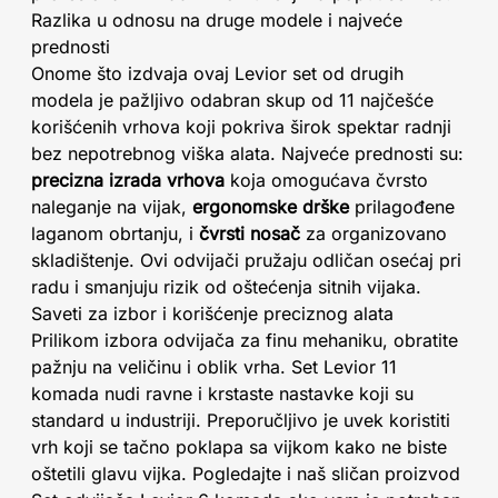
Razlika u odnosu na druge modele i najveće
prednosti
Onome što izdvaja ovaj Levior set od drugih
modela je pažljivo odabran skup od 11 najčešće
korišćenih vrhova koji pokriva širok spektar radnji
bez nepotrebnog viška alata. Najveće prednosti su:
precizna izrada vrhova
koja omogućava čvrsto
naleganje na vijak,
ergonomske drške
prilagođene
laganom obrtanju, i
čvrsti nosač
za organizovano
skladištenje. Ovi odvijači pružaju odličan osećaj pri
radu i smanjuju rizik od oštećenja sitnih vijaka.
Saveti za izbor i korišćenje preciznog alata
Prilikom izbora odvijača za finu mehaniku, obratite
pažnju na veličinu i oblik vrha. Set Levior 11
komada nudi ravne i krstaste nastavke koji su
standard u industriji. Preporučljivo je uvek koristiti
vrh koji se tačno poklapa sa vijkom kako ne biste
oštetili glavu vijka. Pogledajte i naš sličan proizvod