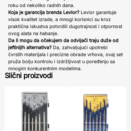
roku od nekoliko radnih dana.
Koja je garancija brenda Levior?
Levior garantuje
visok kvalitet izrade, a mnogi korisnici su kroz
praktična iskustva potvrdili dugotrajnost i otpornost
ovog alata na habanje.
Da li mogu da očekujem da odvijači traju duže od
jeftinijih alternativa?
Da, zahvaljujući upotrebi
čvrstih materijala i precizne obrade vrhova, ovaj set
pruža bolju kontrolu i izdržljivost u poređenju sa
mnogim konkurentnim modelima.
Slični proizvodi