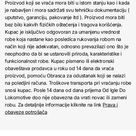
Proizvod koji se vraća mora biti u istom stanju kao i kada
je nabavljen i mora sadržati svu tehničku dokumentaciju (
uputstvo, garanciju, pakovanje itd ). Proizvod mora biti
bez bilo kakvih fizičkih oštećenja i tragova korišćenja.
Kupac je isključivo odgovoran za umanjenu vrednost
robe koja nastane kao posledica rukovanja robom na
način koji nije adekvatan, odnosno prevazilazi ono što je
neophodno da bi se ustanovili priroda, karakteristike i
funkcionalnost robe. Kupac pismeno ili elektronski
obaveštava prodavca u roku od 14 dana da vraća
proizvod, pomoću Obrasca za odustanak koji se nalazi
na poledjini računa. Troškove transporta pri vraćanju robe
snosi kupac. Posle 14 dana od dana prijema Od Igle Do
Lokomotive doo nije obavezna da vrati novac ili zameni
robu. Za detaljnije informacije kliknite na link
Prava i
obaveze potrošača