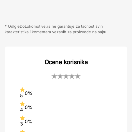
* OdIgleDoLokomotive.rs ne garantuje za tačnost svih
karakteristika i komentara vezanih za proizvode na sajtu.
Ocene korisnika
0%
5
0%
4
0%
3