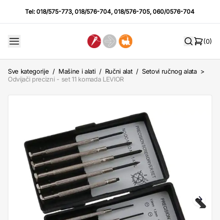
Tel:
018/575-773
,
018/576-704
,
018/576-705
,
060/0576-704
(0)
Sve kategorije
/
Mašine i alati
/
Ručni alat
/
Setovi ručnog alata
>
Odvijači precizni - set 11 komada LEVIOR