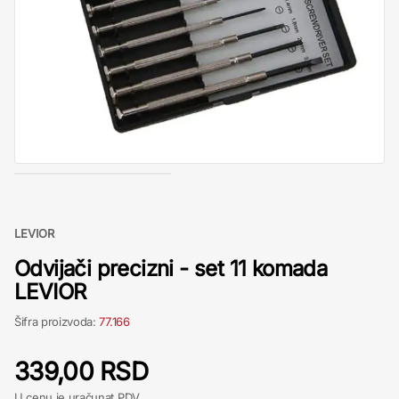
LEVIOR
Odvijači precizni - set 11 komada
LEVIOR
Šifra proizvoda:
77.166
339,00 RSD
U cenu je uračunat PDV