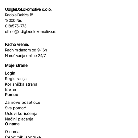
OdIgleDoLokomotive d.o.o.
Radoja Dakića 18
18000 Niš
018/575-773
office@odigledolokomotive.rs
Radno vreme:
Radnim danom od 9-16h
Naručivanje online 24/7
Moje strane
Login
Registracija
Korisnička strana
Korpa
Pomoć
Za nove posetioce
Sva pomoć
Uslovi korišćenja
Načini plaćanja
O nama
O nama
Cenovnik isporuke