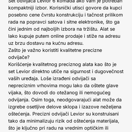
Set odvijača Levior 6 komada ako vam je potreban
kompaktniji izbor. Korisnički utisci govore da kupci
posebno cene čvrstu konstrukciju i tačnost prilikom
rada na popravci satova i sitne elektronike, što ga
čini jednim od najboljih izbora na tržištu. Alat se
lako kupuje putem online prodaje i stiže na adresu
uz brzu dostavu na kućnu adresu.
Zašto je važno koristiti kvalitetne precizne
odvijače?
Korišćenje kvalitetnog preciznog alata kao što je
set Levior direktno utiče na sigurnost i dugovečnost
vaših uređaja. Loše izrađeni odvijači sa
nepreciznim vrhovima mogu lako da oštete glave
vijaka, što dovodi do otežanog ili nemogućeg
odvijanja. Osim toga, neodgovarajući alat može da
izgrebe osetljive delove sklopa i izazove neželjena
oštećenja. Precizni odvijači Levior su konstruisani
tako da minimalizuju rizik od oštećenja materijala,
što je ključno pri radu na vrednim optičkim ili