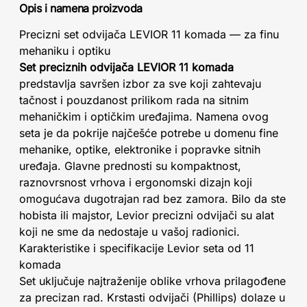
Opis i namena proizvoda
Precizni set odvijača LEVIOR 11 komada — za finu
mehaniku i optiku
Set preciznih odvijača LEVIOR 11 komada
predstavlja savršen izbor za sve koji zahtevaju
tačnost i pouzdanost prilikom rada na sitnim
mehaničkim i optičkim uređajima. Namena ovog
seta je da pokrije najčešće potrebe u domenu fine
mehanike, optike, elektronike i popravke sitnih
uređaja. Glavne prednosti su kompaktnost,
raznovrsnost vrhova i ergonomski dizajn koji
omogućava dugotrajan rad bez zamora. Bilo da ste
hobista ili majstor, Levior precizni odvijači su alat
koji ne sme da nedostaje u vašoj radionici.
Karakteristike i specifikacije Levior seta od 11
komada
Set uključuje najtraženije oblike vrhova prilagođene
za precizan rad. Krstasti odvijači (Phillips) dolaze u