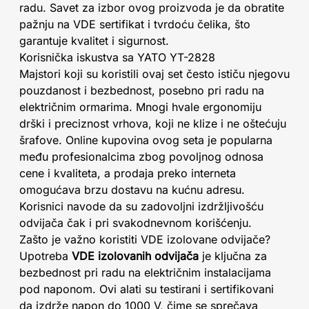
radu. Savet za izbor ovog proizvoda je da obratite
pažnju na VDE sertifikat i tvrdoću čelika, što
garantuje kvalitet i sigurnost.
Korisnička iskustva sa YATO YT-2828
Majstori koji su koristili ovaj set često ističu njegovu
pouzdanost i bezbednost, posebno pri radu na
električnim ormarima. Mnogi hvale ergonomiju
drški i preciznost vrhova, koji ne klize i ne oštećuju
šrafove. Online kupovina ovog seta je popularna
među profesionalcima zbog povoljnog odnosa
cene i kvaliteta, a prodaja preko interneta
omogućava brzu dostavu na kućnu adresu.
Korisnici navode da su zadovoljni izdržljivošću
odvijača čak i pri svakodnevnom korišćenju.
Zašto je važno koristiti VDE izolovane odvijače?
Upotreba
VDE izolovanih odvijača
je ključna za
bezbednost pri radu na električnim instalacijama
pod naponom. Ovi alati su testirani i sertifikovani
da izdrže napon do 1000 V, čime se sprečava