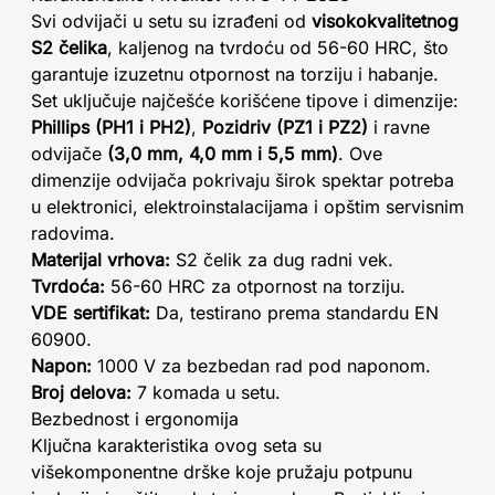
Svi odvijači u setu su izrađeni od
visokokvalitetnog
S2 čelika
, kaljenog na tvrdoću od 56-60 HRC, što
garantuje izuzetnu otpornost na torziju i habanje.
Set uključuje najčešće korišćene tipove i dimenzije:
Phillips (PH1 i PH2)
,
Pozidriv (PZ1 i PZ2)
i ravne
odvijače
(3,0 mm, 4,0 mm i 5,5 mm)
. Ove
dimenzije odvijača pokrivaju širok spektar potreba
u elektronici, elektroinstalacijama i opštim servisnim
radovima.
Materijal vrhova:
S2 čelik za dug radni vek.
Tvrdoća:
56-60 HRC za otpornost na torziju.
VDE sertifikat:
Da, testirano prema standardu EN
60900.
Napon:
1000 V za bezbedan rad pod naponom.
Broj delova:
7 komada u setu.
Bezbednost i ergonomija
Ključna karakteristika ovog seta su
višekomponentne drške koje pružaju potpunu