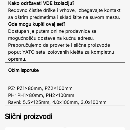
Kako održavati VDE izolaciju?
Redovno čistite drške i vrhove, izbegavajte kontakt
sa oštrim predmetima i skladištite na suvom mestu.
Gde mogu kupiti ovaj set?
Dostupan je putem online prodavnica sa
mogućnošću dostave na kućnu adresu.
Preporučujemo da proverite i slične proizvode
poput YATO seta izolovanih klešta za kompletnu
opremu.
Obim isporuke
PZ: PZ1x80mm, PZ2x100mm
PH: PH1x80mm, PH2x100mm
Ravni: 5.5x125mm, 4.0x100mm, 3.0x100mm
Slični proizvodi