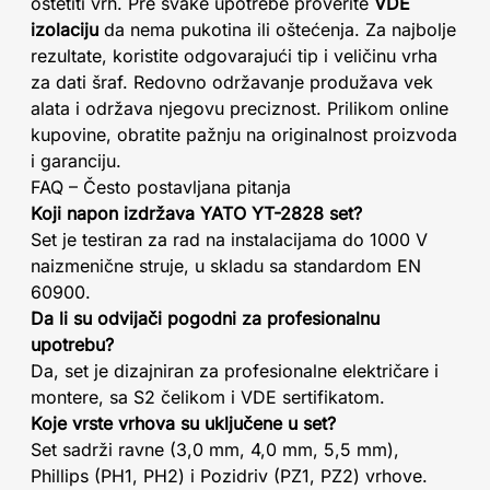
oštetiti vrh. Pre svake upotrebe proverite
VDE
izolaciju
da nema pukotina ili oštećenja. Za najbolje
rezultate, koristite odgovarajući tip i veličinu vrha
za dati šraf. Redovno održavanje produžava vek
alata i održava njegovu preciznost. Prilikom online
kupovine, obratite pažnju na originalnost proizvoda
i garanciju.
FAQ – Često postavljana pitanja
Koji napon izdržava YATO YT-2828 set?
Set je testiran za rad na instalacijama do 1000 V
naizmenične struje, u skladu sa standardom EN
60900.
Da li su odvijači pogodni za profesionalnu
upotrebu?
Da, set je dizajniran za profesionalne električare i
montere, sa S2 čelikom i VDE sertifikatom.
Koje vrste vrhova su uključene u set?
Set sadrži ravne (3,0 mm, 4,0 mm, 5,5 mm),
Phillips (PH1, PH2) i Pozidriv (PZ1, PZ2) vrhove.