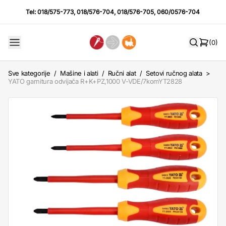
Tel:
018/575-773
,
018/576-704
,
018/576-705
,
060/0576-704
(0)
Sve kategorije
/
Mašine i alati
/
Ručni alat
/
Setovi ručnog alata
>
YATO garnitura odvijača R+K+PZ,1000 V-VDE/7komYT2828