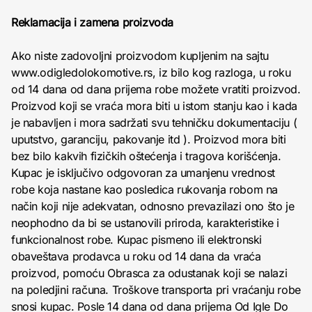
Reklamacija i zamena proizvoda
Ako niste zadovoljni proizvodom kupljenim na sajtu
www.odigledolokomotive.rs, iz bilo kog razloga, u roku
od 14 dana od dana prijema robe možete vratiti proizvod.
Proizvod koji se vraća mora biti u istom stanju kao i kada
je nabavljen i mora sadržati svu tehničku dokumentaciju (
uputstvo, garanciju, pakovanje itd ). Proizvod mora biti
bez bilo kakvih fizičkih oštećenja i tragova korišćenja.
Kupac je isključivo odgovoran za umanjenu vrednost
robe koja nastane kao posledica rukovanja robom na
način koji nije adekvatan, odnosno prevazilazi ono što je
neophodno da bi se ustanovili priroda, karakteristike i
funkcionalnost robe. Kupac pismeno ili elektronski
obaveštava prodavca u roku od 14 dana da vraća
proizvod, pomoću Obrasca za odustanak koji se nalazi
na poledjini računa. Troškove transporta pri vraćanju robe
snosi kupac. Posle 14 dana od dana prijema Od Igle Do