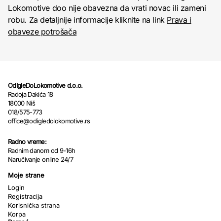
Lokomotive doo nije obavezna da vrati novac ili zameni
robu. Za detaljnije informacije kliknite na link
Prava i
obaveze potrošača
OdIgleDoLokomotive d.o.o.
Radoja Dakića 18
18000 Niš
018/575-773
office@odigledolokomotive.rs
Radno vreme:
Radnim danom od 9-16h
Naručivanje online 24/7
Moje strane
Login
Registracija
Korisnička strana
Korpa