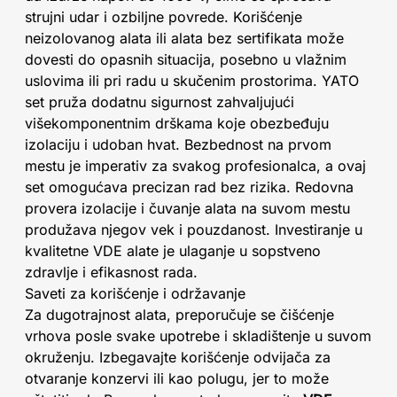
strujni udar i ozbiljne povrede. Korišćenje
neizolovanog alata ili alata bez sertifikata može
dovesti do opasnih situacija, posebno u vlažnim
uslovima ili pri radu u skučenim prostorima. YATO
set pruža dodatnu sigurnost zahvaljujući
višekomponentnim drškama koje obezbeđuju
izolaciju i udoban hvat. Bezbednost na prvom
mestu je imperativ za svakog profesionalca, a ovaj
set omogućava precizan rad bez rizika. Redovna
provera izolacije i čuvanje alata na suvom mestu
produžava njegov vek i pouzdanost. Investiranje u
kvalitetne VDE alate je ulaganje u sopstveno
zdravlje i efikasnost rada.
Saveti za korišćenje i održavanje
Za dugotrajnost alata, preporučuje se čišćenje
vrhova posle svake upotrebe i skladištenje u suvom
okruženju. Izbegavajte korišćenje odvijača za
otvaranje konzervi ili kao polugu, jer to može