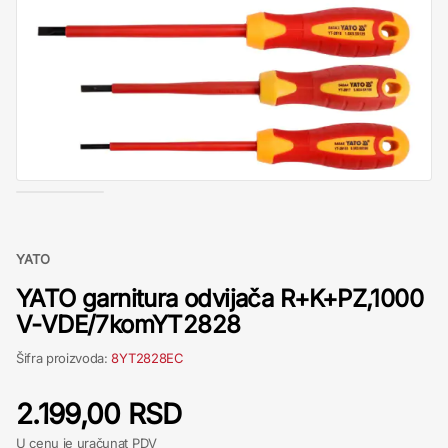
YATO
YATO garnitura odvijača R+K+PZ,1000
V-VDE/7komYT2828
Šifra proizvoda:
8YT2828EC
2.199,00 RSD
U cenu je uračunat PDV