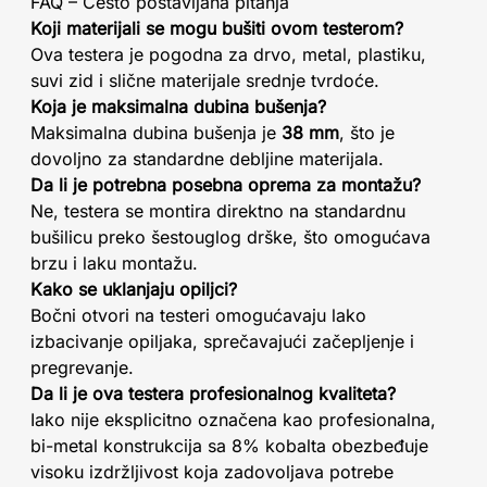
FAQ – Često postavljana pitanja
Koji materijali se mogu bušiti ovom testerom?
Ova testera je pogodna za drvo, metal, plastiku,
suvi zid i slične materijale srednje tvrdoće.
Koja je maksimalna dubina bušenja?
Maksimalna dubina bušenja je
38 mm
, što je
dovoljno za standardne debljine materijala.
Da li je potrebna posebna oprema za montažu?
Ne, testera se montira direktno na standardnu
bušilicu preko šestouglog drške, što omogućava
brzu i laku montažu.
Kako se uklanjaju opiljci?
Bočni otvori na testeri omogućavaju lako
izbacivanje opiljaka, sprečavajući začepljenje i
pregrevanje.
Da li je ova testera profesionalnog kvaliteta?
Iako nije eksplicitno označena kao profesionalna,
bi-metal konstrukcija sa 8% kobalta obezbeđuje
visoku izdržljivost koja zadovoljava potrebe