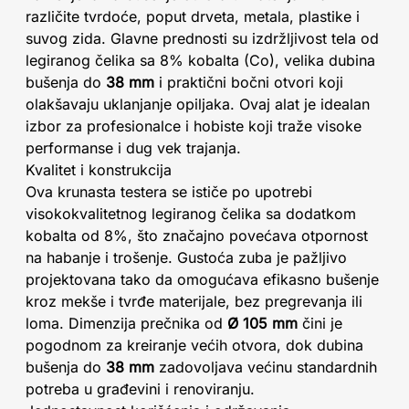
različite tvrdoće, poput drveta, metala, plastike i
suvog zida. Glavne prednosti su izdržljivost tela od
legiranog čelika sa 8% kobalta (Co), velika dubina
bušenja do
38 mm
i praktični bočni otvori koji
olakšavaju uklanjanje opiljaka. Ovaj alat je idealan
izbor za profesionalce i hobiste koji traže visoke
performanse i dug vek trajanja.
Kvalitet i konstrukcija
Ova krunasta testera se ističe po upotrebi
visokokvalitetnog legiranog čelika sa dodatkom
kobalta od 8%, što značajno povećava otpornost
na habanje i trošenje. Gustoća zuba je pažljivo
projektovana tako da omogućava efikasno bušenje
kroz mekše i tvrđe materijale, bez pregrevanja ili
loma. Dimenzija prečnika od
Ø 105 mm
čini je
pogodnom za kreiranje većih otvora, dok dubina
bušenja do
38 mm
zadovoljava većinu standardnih
potreba u građevini i renoviranju.