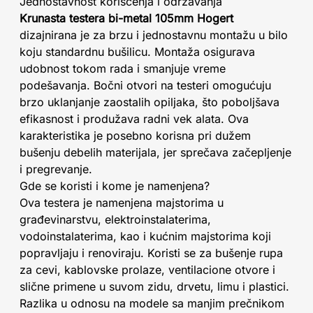
Jednostavnost korišćenja i održavanja
Krunasta testera bi-metal 105mm Hogert
dizajnirana je za brzu i jednostavnu montažu u bilo
koju standardnu bušilicu. Montaža osigurava
udobnost tokom rada i smanjuje vreme
podešavanja. Bočni otvori na testeri omogućuju
brzo uklanjanje zaostalih opiljaka, što poboljšava
efikasnost i produžava radni vek alata. Ova
karakteristika je posebno korisna pri dužem
bušenju debelih materijala, jer sprečava začepljenje
i pregrevanje.
Gde se koristi i kome je namenjena?
Ova testera je namenjena majstorima u
građevinarstvu, elektroinstalaterima,
vodoinstalaterima, kao i kućnim majstorima koji
popravljaju i renoviraju. Koristi se za bušenje rupa
za cevi, kablovske prolaze, ventilacione otvore i
slične primene u suvom zidu, drvetu, limu i plastici.
Razlika u odnosu na modele sa manjim prečnikom