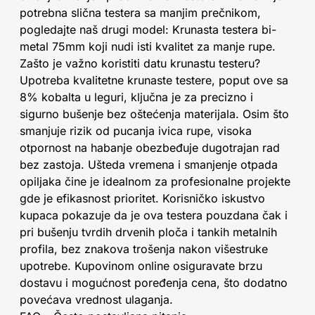
potrebna slična testera sa manjim prečnikom,
pogledajte naš drugi model: Krunasta testera bi-
metal 75mm koji nudi isti kvalitet za manje rupe.
Zašto je važno koristiti datu krunastu testeru?
Upotreba kvalitetne krunaste testere, poput ove sa
8% kobalta u leguri, ključna je za precizno i
sigurno bušenje bez oštećenja materijala. Osim što
smanjuje rizik od pucanja ivica rupe, visoka
otpornost na habanje obezbeđuje dugotrajan rad
bez zastoja. Ušteda vremena i smanjenje otpada
opiljaka čine je idealnom za profesionalne projekte
gde je efikasnost prioritet. Korisničko iskustvo
kupaca pokazuje da je ova testera pouzdana čak i
pri bušenju tvrdih drvenih ploča i tankih metalnih
profila, bez znakova trošenja nakon višestruke
upotrebe. Kupovinom online osiguravate brzu
dostavu i mogućnost poređenja cena, što dodatno
povećava vrednost ulaganja.