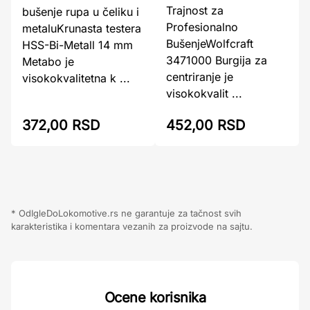
Trajnost za
bušenje rupa u čeliku i
Profesionalno
metaluKrunasta testera
BušenjeWolfcraft
HSS-Bi-Metall 14 mm
3471000 Burgija za
Metabo je
centriranje je
visokokvalitetna k ...
visokokvalit ...
372,00 RSD
452,00 RSD
* OdIgleDoLokomotive.rs ne garantuje za tačnost svih
karakteristika i komentara vezanih za proizvode na sajtu.
Ocene korisnika