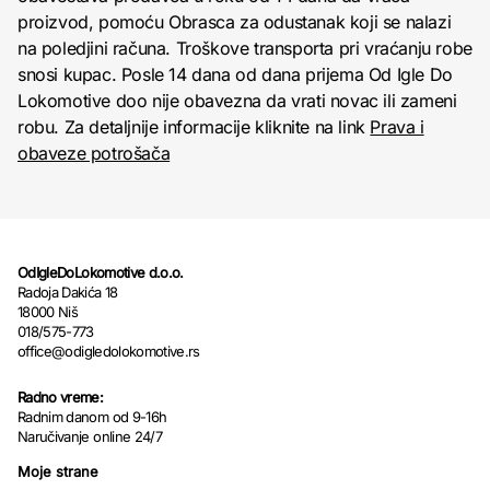
proizvod, pomoću Obrasca za odustanak koji se nalazi
na poledjini računa. Troškove transporta pri vraćanju robe
snosi kupac. Posle 14 dana od dana prijema Od Igle Do
Lokomotive doo nije obavezna da vrati novac ili zameni
robu. Za detaljnije informacije kliknite na link
Prava i
obaveze potrošača
OdIgleDoLokomotive d.o.o.
Radoja Dakića 18
18000 Niš
018/575-773
office@odigledolokomotive.rs
Radno vreme:
Radnim danom od 9-16h
Naručivanje online 24/7
Moje strane