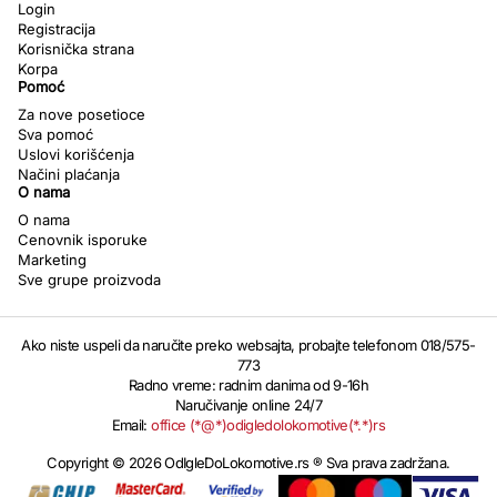
Login
Registracija
Korisnička strana
Korpa
Pomoć
Za nove posetioce
Sva pomoć
Uslovi korišćenja
Načini plaćanja
O nama
O nama
Cenovnik isporuke
Marketing
Sve grupe proizvoda
Ako niste uspeli da naručite preko websajta, probajte telefonom 018/575-
773
Radno vreme: radnim danima od 9-16h
Naručivanje online 24/7
Email:
office (*@*)odigledolokomotive(*.*)rs
Copyright © 2026 OdIgleDoLokomotive.rs ® Sva prava zadržana.