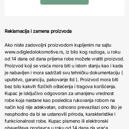
Reklamacija i zamena proizvoda
Ako niste zadovoljni proizvodom kupljenim na sajtu
www.odigledolokomotive.rs, iz bilo kog razloga, u roku
od 14 dana od dana prijema robe možete vratiti proizvod.
Proizvod koji se vraća mora biti u istom stanju kao i kada
je nabavljen i mora sadržati svu tehničku dokumentaciju (
uputstvo, garanciju, pakovanje itd ). Proizvod mora biti
bez bilo kakvih fizičkih oštećenja i tragova korišćenja.
Kupac je isključivo odgovoran za umanjenu vrednost
robe koja nastane kao posledica rukovanja robom na
način koji nije adekvatan, odnosno prevazilazi ono što je
neophodno da bi se ustanovili priroda, karakteristike i
funkcionalnost robe. Kupac pismeno ili elektronski
obaveštava prodavca u roku od 14 dana da vraća