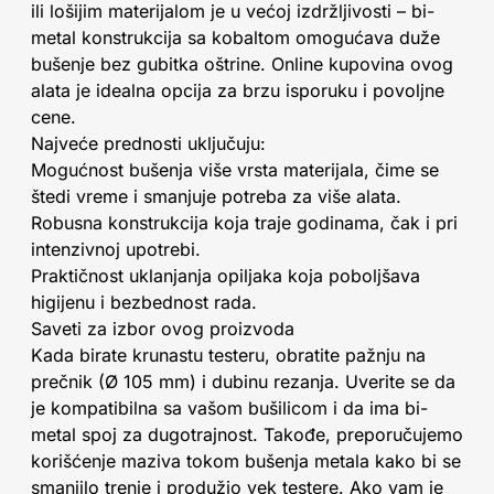
ili lošijim materijalom je u većoj izdržljivosti – bi-
metal konstrukcija sa kobaltom omogućava duže
bušenje bez gubitka oštrine. Online kupovina ovog
alata je idealna opcija za brzu isporuku i povoljne
cene.
Najveće prednosti uključuju:
Mogućnost bušenja više vrsta materijala, čime se
štedi vreme i smanjuje potreba za više alata.
Robusna konstrukcija koja traje godinama, čak i pri
intenzivnoj upotrebi.
Praktičnost uklanjanja opiljaka koja poboljšava
higijenu i bezbednost rada.
Saveti za izbor ovog proizvoda
Kada birate krunastu testeru, obratite pažnju na
prečnik (Ø 105 mm) i dubinu rezanja. Uverite se da
je kompatibilna sa vašom bušilicom i da ima bi-
metal spoj za dugotrajnost. Takođe, preporučujemo
korišćenje maziva tokom bušenja metala kako bi se
smanjilo trenje i produžio vek testere. Ako vam je