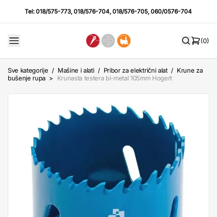
Tel:
018/575-773
,
018/576-704
,
018/576-705
,
060/0576-704
(0)
Sve kategorije
/
Mašine i alati
/
Pribor za električni alat
/
Krune za
bušenje rupa
>
Krunasta testera bi-metal 105mm Hogert