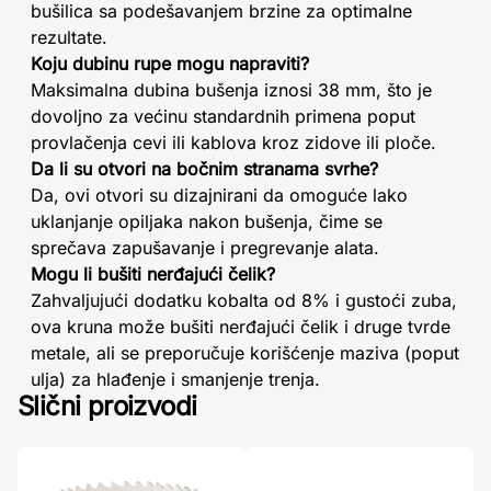
bušilica sa podešavanjem brzine za optimalne
rezultate.
Koju dubinu rupe mogu napraviti?
Maksimalna dubina bušenja iznosi 38 mm, što je
dovoljno za većinu standardnih primena poput
provlačenja cevi ili kablova kroz zidove ili ploče.
Da li su otvori na bočnim stranama svrhe?
Da, ovi otvori su dizajnirani da omoguće lako
uklanjanje opiljaka nakon bušenja, čime se
sprečava zapušavanje i pregrevanje alata.
Mogu li bušiti nerđajući čelik?
Zahvaljujući dodatku kobalta od 8% i gustoći zuba,
ova kruna može bušiti nerđajući čelik i druge tvrde
metale, ali se preporučuje korišćenje maziva (poput
ulja) za hlađenje i smanjenje trenja.
Slični proizvodi