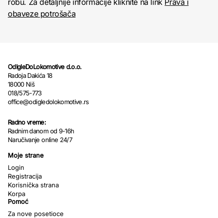
robu. Za detaljnije informacije kliknite na link
Prava i
obaveze potrošača
OdIgleDoLokomotive d.o.o.
Radoja Dakića 18
18000 Niš
018/575-773
office@odigledolokomotive.rs
Radno vreme:
Radnim danom od 9-16h
Naručivanje online 24/7
Moje strane
Login
Registracija
Korisnička strana
Korpa
Pomoć
Za nove posetioce