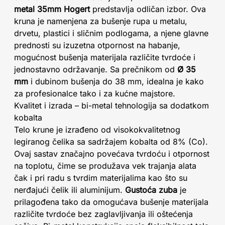
metal 35mm Hogert
predstavlja odličan izbor. Ova
kruna je namenjena za bušenje rupa u metalu,
drvetu, plastici i sličnim podlogama, a njene glavne
prednosti su izuzetna otpornost na habanje,
mogućnost bušenja materijala različite tvrdoće i
jednostavno održavanje. Sa prečnikom od
Ø 35
mm
i dubinom bušenja do 38 mm, idealna je kako
za profesionalce tako i za kućne majstore.
Kvalitet i izrada – bi-metal tehnologija sa dodatkom
kobalta
Telo krune je izrađeno od visokokvalitetnog
legiranog čelika sa sadržajem kobalta od 8% (Co).
Ovaj sastav značajno povećava tvrdoću i otpornost
na toplotu, čime se produžava vek trajanja alata
čak i pri radu s tvrdim materijalima kao što su
nerđajući čelik ili aluminijum.
Gustoća zuba
je
prilagođena tako da omogućava bušenje materijala
različite tvrdoće bez zaglavljivanja ili oštećenja