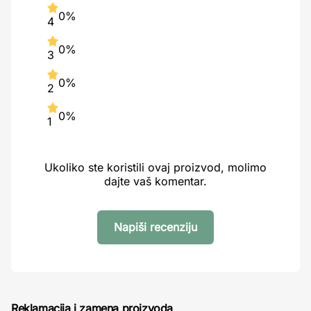
0%
4
0%
3
0%
2
0%
1
Ukoliko ste koristili ovaj proizvod, molimo
dajte vaš komentar.
Napiši recenziju
Reklamacija i zamena proizvoda