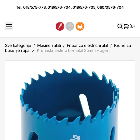
Tel:
018/575-773
,
018/576-704
,
018/576-705
,
060/0576-704
(0)
Sve kategorije
/
Mašine i alati
/
Pribor za električni alat
/
Krune za
bušenje rupa
>
Krunasta testera bi-metal 35mm Hogert