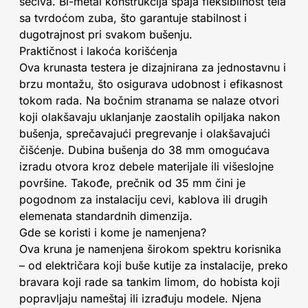
sečiva. Bi-metal konstrukcija spaja fleksibilnost tela
sa tvrdoćom zuba, što garantuje stabilnost i
dugotrajnost pri svakom bušenju.
Praktičnost i lakoća korišćenja
Ova krunasta testera je dizajnirana za jednostavnu i
brzu montažu, što osigurava udobnost i efikasnost
tokom rada. Na bočnim stranama se nalaze otvori
koji olakšavaju uklanjanje zaostalih opiljaka nakon
bušenja, sprečavajući pregrevanje i olakšavajući
čišćenje. Dubina bušenja do 38 mm omogućava
izradu otvora kroz debele materijale ili višeslojne
površine. Takođe, prečnik od 35 mm čini je
pogodnom za instalaciju cevi, kablova ili drugih
elemenata standardnih dimenzija.
Gde se koristi i kome je namenjena?
Ova kruna je namenjena širokom spektru korisnika
– od električara koji buše kutije za instalacije, preko
bravara koji rade sa tankim limom, do hobista koji
popravljaju nameštaj ili izrađuju modele. Njena