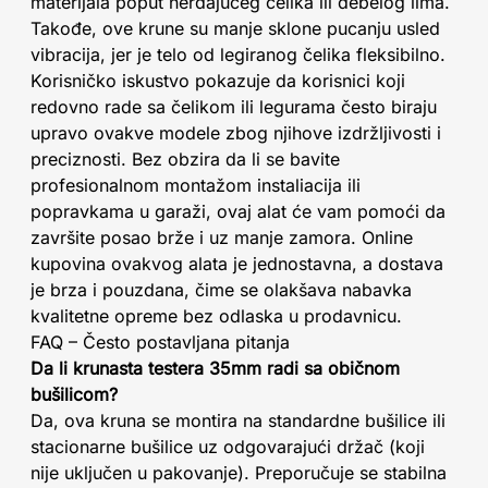
materijala poput nerđajućeg čelika ili debelog lima.
Takođe, ove krune su manje sklone pucanju usled
vibracija, jer je telo od legiranog čelika fleksibilno.
Korisničko iskustvo pokazuje da korisnici koji
redovno rade sa čelikom ili legurama često biraju
upravo ovakve modele zbog njihove izdržljivosti i
preciznosti. Bez obzira da li se bavite
profesionalnom montažom instaliacija ili
popravkama u garaži, ovaj alat će vam pomoći da
završite posao brže i uz manje zamora. Online
kupovina ovakvog alata je jednostavna, a dostava
je brza i pouzdana, čime se olakšava nabavka
kvalitetne opreme bez odlaska u prodavnicu.
FAQ – Često postavljana pitanja
Da li krunasta testera 35mm radi sa običnom
bušilicom?
Da, ova kruna se montira na standardne bušilice ili
stacionarne bušilice uz odgovarajući držač (koji
nije uključen u pakovanje). Preporučuje se stabilna