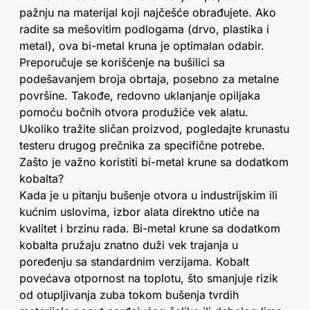
pažnju na materijal koji najčešće obrađujete. Ako
radite sa mešovitim podlogama (drvo, plastika i
metal), ova bi-metal kruna je optimalan odabir.
Preporučuje se korišćenje na bušilici sa
podešavanjem broja obrtaja, posebno za metalne
površine. Takođe, redovno uklanjanje opiljaka
pomoću bočnih otvora produžiće vek alatu.
Ukoliko tražite sličan proizvod, pogledajte krunastu
testeru drugog prečnika za specifične potrebe.
Zašto je važno koristiti bi-metal krune sa dodatkom
kobalta?
Kada je u pitanju bušenje otvora u industrijskim ili
kućnim uslovima, izbor alata direktno utiče na
kvalitet i brzinu rada. Bi-metal krune sa dodatkom
kobalta pružaju znatno duži vek trajanja u
poređenju sa standardnim verzijama. Kobalt
povećava otpornost na toplotu, što smanjuje rizik
od otupljivanja zuba tokom bušenja tvrdih