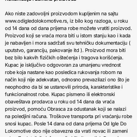
Ako niste zadovoljni proizvodom kupljenim na sajtu
www.odigledolokomotive.rs, iz bilo kog razloga, u roku
od 14 dana od dana prijema robe možete vratiti proizvod.
Proizvod koji se vraća mora biti u istom stanju kao i kada
je nabavljen i mora sadržati svu tehničku dokumentaciju (
uputstvo, garanciju, pakovanje itd ). Proizvod mora biti
bez bilo kakvih fizičkih oštećenja i tragova korišćenja.
Kupac je isključivo odgovoran za umanjenu vrednost
robe koja nastane kao posledica rukovanja robom na
način koji nije adekvatan, odnosno prevazilazi ono što je
neophodno da bi se ustanovili priroda, karakteristike i
funkcionalnost robe. Kupac pismeno ili elektronski
obaveštava prodavca u roku od 14 dana da vraća
proizvod, pomoću Obrasca za odustanak koji se nalazi
na poledjini računa. Troškove transporta pri vraćanju robe
snosi kupac. Posle 14 dana od dana prijema Od Igle Do
Lokomotive doo nije obavezna da vrati novac ili zameni