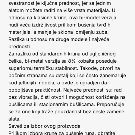
svestranost je ključna prednost, jer sa jednim
alatom možete raditi na više vrsta materijala. U
odnosu na klasične krune, ova bi-model verzija
nudi veću izdržljivost prilikom bušenja tvrđih
materijala, a manje je sklona lomljenju zuba.
Razlika u odnosu na druge modele i najveće
prednosti
Za razliku od standardnih kruna od ugljeničnog
čelika, bi-metal verzija sa 8% kobalta poseduje
superiornu termičku stabilnost. Takođe, otvori na
bočnim stranama su detalj koji se često zanemaruje
kod jeftinijih modela, a ovde je ugradjen da
poboljšava praktičnost. Najveće prednosti su: rad
bez vibracija, čisti otvori i mogućnost korišćenja na
bušilicama ili stacionarnim bušilicama. Preporučuje
se za one koji traže pouzdanost bez česte zamene
alata.
Saveti za izbor ovog proizvoda
Prilikom izbora krune za bušenje rupa, obratite