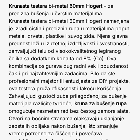
Krunasta testera bi-metal 60mm Hogert
– za
precizna bušenja u čvrstim materijalima
Krunasta testera bi-metal 60mm Hogert namenjena
je izradi čistih i preciznih rupa u materijalima poput
metala, drveta, plastike i suvog zida. Njena glavna
prednost leži u izuzetnoj izdržljivosti i svestranosti,
zahvaljujući telu od visokokvalitetnog legiranog
čelika sa dodatkom kobalta od 8% (Co). Ova
kombinacija osigurava dug radni vek i pouzdanost
čak i pri najzahtevnijim zadacima. Bilo da ste
profesionalni majstor ili entuzijasta za DIY projekte,
ova testera pruža efikasnost i lakoću korišćenja.
Zahvaljujući gustoći zuba prilagođenoj za bušenje
materijala različite tvrdoće,
kruna za bušenje rupa
omogućuje nesmetan rad bez čestog zamora alata.
Otvori na bočnim stranama olakšavaju uklanjanje
zaostalih opiljaka nakon bušenja, što smanjuje
vreme potrebno za čišćenje i povećava