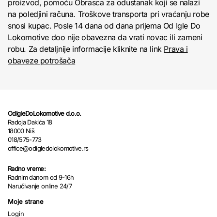
proizvod, pomoću Obrasca za odustanak koji se nalazi
na poledjini računa. Troškove transporta pri vraćanju robe
snosi kupac. Posle 14 dana od dana prijema Od Igle Do
Lokomotive doo nije obavezna da vrati novac ili zameni
robu. Za detaljnije informacije kliknite na link
Prava i
obaveze potrošača
OdIgleDoLokomotive d.o.o.
Radoja Dakića 18
18000 Niš
018/575-773
office@odigledolokomotive.rs
Radno vreme:
Radnim danom od 9-16h
Naručivanje online 24/7
Moje strane
Login