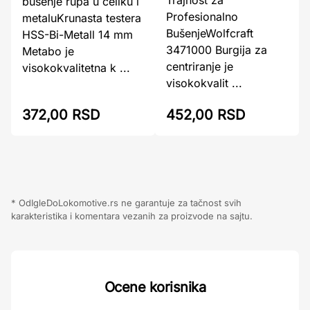
Trajnost za
bušenje rupa u čeliku i
Profesionalno
metaluKrunasta testera
BušenjeWolfcraft
HSS-Bi-Metall 14 mm
3471000 Burgija za
Metabo je
centriranje je
visokokvalitetna k ...
visokokvalit ...
372,00 RSD
452,00 RSD
* OdIgleDoLokomotive.rs ne garantuje za tačnost svih
karakteristika i komentara vezanih za proizvode na sajtu.
Ocene korisnika