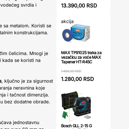
 vodećeg svrdla i
13.390,00 RSD
akcija
de sa metalom. Koristi se
talnim konstrukcijama.
MAX TP91025 traka za
vrđim čelicima. Mnogi je
vezačicu za voće MAX
 kada se koristi na
Tapener HT-R45C
1.496,00 RSD
1.280,00 RSD
a
, ključno je za sigurnost
aranja neravnina koje
akcija
ja i tačnost dimenzija.
ebu bez dodatne obrade.
ućava jednostavnu
Bosch GLL 2-15 G