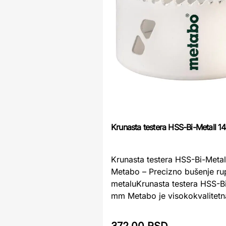
Krunasta testera HSS-Bi-Metall 
Krunasta testera HSS-Bi-Meta
Metabo – Precizno bušenje rup
metaluKrunasta testera HSS-Bi
mm Metabo je visokokvalitetna