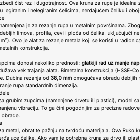
zbedi čist rez i dugotrajnost. Ova kruna za rupe je idealna 
 legiranim i nelegiranim čelicima, nerđajućem čeliku i obo
pe
namenjena je za rezanje rupa u metalnim površinama. Zbog
ebljih limova, profila, cevi i ploča od čelika, uključujući ne
²). Ovo je alat za rezanje metala koji se koristi u radionic
metalnih konstrukcija.
upcima donosi nekoliko prednosti:
glatkiji rad uz manje na
odužava vek trajanja alata. Bimetalna konstrukcija (HSSE-C
je. Dubina rezanja od
38,0 mm
omogućava obradu debljih ma
nje rupa standardnih dimenzija.
dele
a grubim zupcima (namenjene drvetu ili plastici), model sa
anjenu vibraciju. To ga čini pogodnijim za precizne radove
 obrade.
a
za metal, obratite pažnju na tvrdoću materijala. Ova Ruko kr
rđajuće čelike. Ako vam je potrebna kruna za drvo ili plast