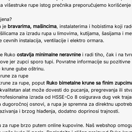
a višestruke rupe istog prečnika preporučujemo korišćenje
njena?
a je
bravarima, mašincima
, instalaterima i hobistima koji ra
šilicama za izradu rupa u limovima, kutijama, šasijama i me
evnih instalacija, ventilacije i elektro ormara.
upe Ruko
ostavlja minimalne neravnine
i radi tiho, čak i na t
ve jer zupci sporo tupi. Povratne informacije su pozitivne i
 krune gube oštrinu.
krune za rupe
krune za rupe, poput
Ruko bimetalne krune sa finim zupcim
kvalitetan alat može dovesti do pucanja, pregrevanja ili stv
Profesionalna izrada od HSSE-Co 8 osigurava dug vek trajan
a dugoročnoj osnovi, a rupa je spremna za direktnu upotr
ivanja i brzog hlađenja, dodatno doprinosi trajnosti.
u za rupe brzo putem online kupovine. Naš webshop omog