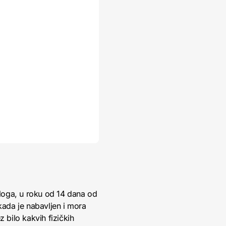
loga, u roku od 14 dana od
kada je nabavljen i mora
 bilo kakvih fizičkih