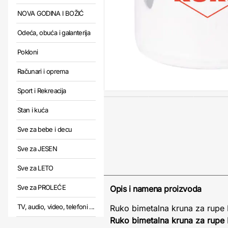
NOVA GODINA I BOŽIĆ
Odeća, obuća i galanterija
Pokloni
Računari i oprema
Sport i Rekreacija
Stan i kuća
Sve za bebe i decu
Sve za JESEN
Sve za LETO
Sve za PROLEĆE
Opis i namena proizvoda
TV, audio, video, telefoni ...
Ruko bimetalna kruna za rupe
Ruko bimetalna kruna za rup