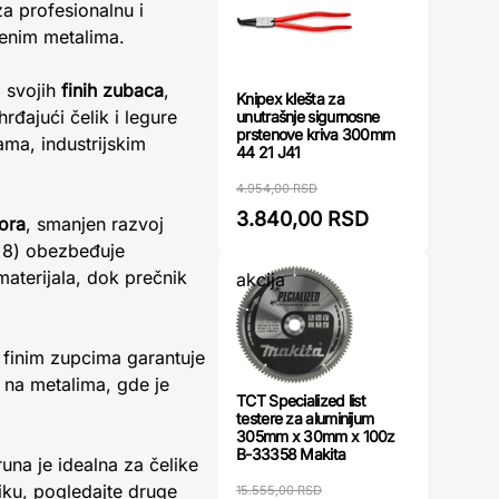
za profesionalnu i
jenim metalima.
 svojih
finih zubaca
,
Knipex klešta za
hrđajući čelik i legure
unutrašnje sigurnosne
prstenove kriva 300mm
ama, industrijskim
44 21 J41
4.954,00 RSD
3.840,00 RSD
pora
, smanjen razvoj
o 8) obezbeđuje
terijala, dok prečnik
akcija
 finim zupcima garantuje
 na metalima, gde je
TCT Specialized list
testere za aluminijum
305mm x 30mm x 100z
B-33358 Makita
una je idealna za čelike
iku, pogledajte druge
15.555,00 RSD