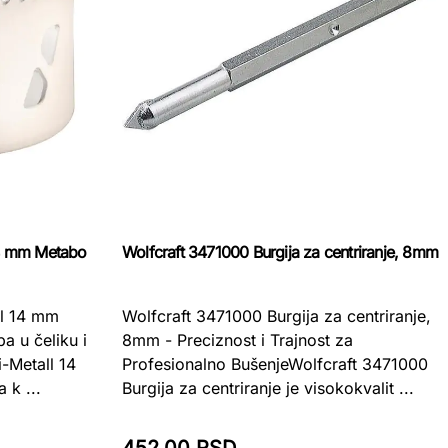
14 mm Metabo
Wolfcraft 3471000 Burgija za centriranje, 8mm
ll 14 mm
Wolfcraft 3471000 Burgija za centriranje,
a u čeliku i
8mm - Preciznost i Trajnost za
-Metall 14
Profesionalno BušenjeWolfcraft 3471000
 k ...
Burgija za centriranje je visokokvalit ...