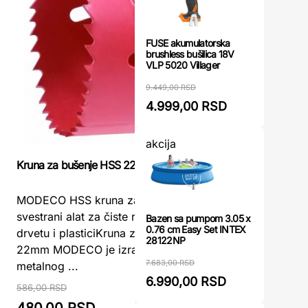
FUSE akumulatorska
brushless bušilica 18V
VLP 5020 Villager
9.449,00 RSD
4.999,00 RSD
akcija
Kruna za bušenje HSS 22mm MODECO
Adapter 9,
mokro buše
mm) Makit
MODECO HSS kruna za bušenje 22mm –
svestrani alat za čiste rupe u metalu,
Bazen sa pumpom 3.05 x
0.76 cm Easy Set INTEX
Adapter 9
drvetu i plasticiKruna za bušenje HSS
28122NP
mokro buš
22mm MODECO je izrađena od bi-
mm) Makit
7.683,00 RSD
metalnog ...
je neopho
6.990,00 RSD
586,00 RSD