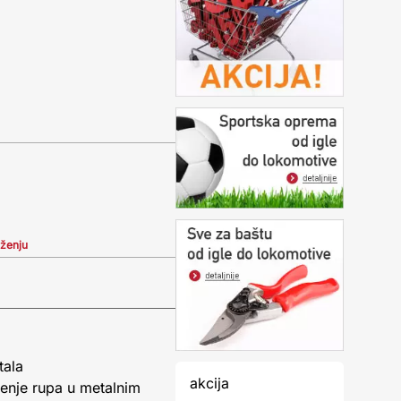
iženju
tala
akcija
šenje rupa u metalnim