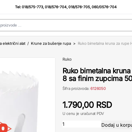
Tel:
018/575-773
,
018/576-704
,
018/576-705
,
060/0576-704
a električni alat
/
Krune za bušenje rupa
>
Ruko bimetalna kruna za rupe 
Ruko
Ruko bimetalna kruna
8 sa finim zupcima 
Šifra proizvoda:
6126050
1.790,00 RSD
U cenu je uračunat PDV