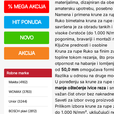
materijalima, dizajniran da obe
%
MEGA AKCIJA
amatersku upotrebu, posebno u
Namena i primena krune za ru
Ruko bimetalna kruna za rupe 
HIT PONUDA
savršena je za obradu tankih i d
visoke čvrstoće (do 1.000 N/mm
NOVO
pogonima, bravariji i montaži 
Ključne prednosti i osobine
Kruna za rupe Ruko sa finim z
AKCIJA
topline tokom rezanja, što pr
otpornost na habanje i lomljen
od
50,0 mm
omogućava formira
Robne marke
Razlika u odnosu na druge mo
U poređenju sa krune za rupe s
Makita (4162)
manje oštećenje ivice reza
i sm
WOMAX (3763)
važan čist otvor bez naknadne
Saveti za izbor ovog proizvod
Unior (3244)
Prilikom izbora krune za rupe 
BOSCH plavi (2812)
do 1.000 N/mm², uključujući ne