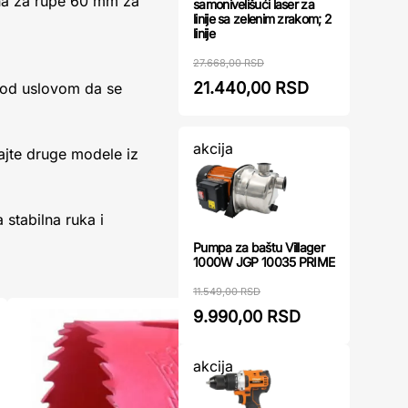
una za rupe 60 mm za
samonivelišući laser za
linije sa zelenim zrakom; 2
linije
27.668,00 RSD
21.440,00 RSD
 pod uslovom da se
akcija
ajte druge modele iz
a stabilna ruka i
Pumpa za baštu Villager
1000W JGP 10035 PRIME
11.549,00 RSD
9.990,00 RSD
akcija