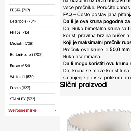
narudžbinu uz brzu dostavu do
veće prečnike. Poručite danas 
FESTA (797)
FAQ – Često postavljana pitanj
Da li je ova kruna pogodna za
Beta tools (734)
Da, Ruko bimetalna kruna sa f
Philips (715)
koristi pravilna brzina bušenja
Koji je maksimalni prečnik rup
Michelin (709)
Prečnik ove krune je
50,0 mm
Bertoni-Lorelli (702)
Ruko asortimana.
Da li mogu koristiti ovu krunu 
Rosan (684)
Da, kruna se može koristiti na ob
Wolfcraft (629)
smanjenje pritiska prilikom pro
Slični proizvodi
Prosto (627)
STANLEY (573)
Sve robne marke