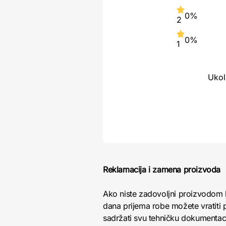
0%
2
0%
1
Ukol
Reklamacija i zamena proizvoda
Ako niste zadovoljni proizvodom 
dana prijema robe možete vratiti p
sadržati svu tehničku dokumentacij