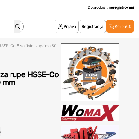
Dobrodošli:
neregistrovani
Prijava
Registracija
Korpa
(0)
HSSE-Co 8 sa finim zupcima 50
 za rupe HSSE-Co
50 mm