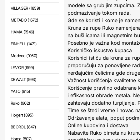
modele sa grubljim zupcima. Z
VILLAGER (1859)
podmazivanje tokom rada.
Gde se koristi i kome je name
METABO (1672)
Kruna za rupe Ruko namenjen
HAMA (1546)
na bušilicama ili magnetnim bu
Posebno je važna kod montaže c
EINHELL (1471)
Korisničko iskustvo kupaca
Modeco (1060)
Korisnici ističu da kruna za r
preporučuju za ponovljene rado
LEVIOR (999)
nerđajućim čelicima gde druge
DEWALT (993)
Važnost korišćenja kvalitetne 
Korišćenje pravilno odabrane 
YATO (915)
i efikasnost obrade metala. Ne
zahtevaju dodatno turpijanje. 
Ruko (902)
Time se štedi vreme i novac n
Hogert (895)
Održavanje alata, poput podmaz
Online kupovina i dostava
BEOROL (847)
Nabavite Ruko bimetalnu krun
Home (807)