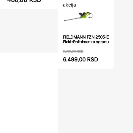
480,00 RSD
488,00
akcija
FIELDMANN FZN 2505-E
Električni trimer za ogradu
9.719,00 RSD
6.499,00 RSD