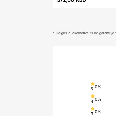
372,00 RSD
* OdIgleDoLokomotive.rs ne garantuje za
0%
5
0%
4
0%
3