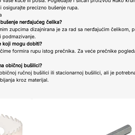
 vaše kuće ili posla. Pogledajte i sličan proizvod Ruko kr
i osigurajte precizno bušenje rupa.
a
 bušenje nerđajućeg čelika?
inim zupcima dizajnirana je za rad sa nerđajućim čelikom,
 i podmazivanje.
e koji mogu dobiti?
čime formira rupu istog prečnika. Za veće prečnike pogled
na običnoj bušilici?
ičnoj ručnoj bušilici ili stacionarnoj bušilici, ali je potrebn
bijanja kroz materijal.