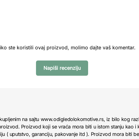
iko ste koristili ovaj proizvod, molimo dajte vaš komentar.
Napiši recenziju
kupljenim na sajtu www.odigledolokomotive.rs, iz bilo kog raz
roizvod. Proizvod koji se vraća mora biti u istom stanju kao i 
u ( uputstvo, garanciju, pakovanje itd ). Proizvod mora biti bez