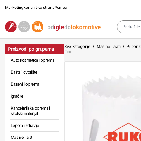
Marketing
Korisnička strana
Pomoć
Sve kategorije
/
Mašine i alati
/
Pribor z
Proizvodi po grupama
mm
Auto kozmetika i oprema
Bašta i dvorište
Bazeni i oprema
Igračke
Kancelarijska oprema i
školski materijal
Lepota i zdravlje
Mašine i alati