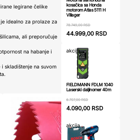
kosačica sa Honda
rane legirane čelike
motorom Atlas 5111 H
Villager
o je idealno za prolaze za
78.749,00 RSD
44.999,00 RSD
šilicama, ali preporučuje
akcija
otpornost na habanje i
i skladištenje na suvom
ta.
FIELDMANN FDLM 1040
Laserski daljinomer 40m
6.707,00 RSD
4.090,00 RSD
akcija