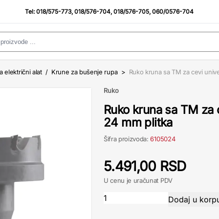
Tel:
018/575-773
,
018/576-704
,
018/576-705
,
060/0576-704
a električni alat
/
Krune za bušenje rupa
>
Ruko kruna sa TM za cevi unive
Ruko
Ruko kruna sa TM za c
24 mm plitka
Šifra proizvoda:
6105024
5.491,00 RSD
U cenu je uračunat PDV