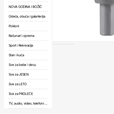
NOVA GODINA I BOŽIĆ
Odeća, obuća i galanterija
Pokloni
Računari i oprema
Sport i Rekreacija
Stan i kuća
Sve za bebe i decu
Sve za JESEN
Sve za LETO
Sve za PROLEĆE
TV, audio, video, telefoni ...