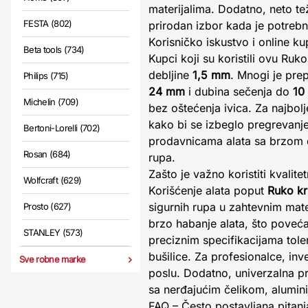
materijalima. Dodatno, neto t
FESTA (802)
prirodan izbor kada je potreb
Korisničko iskustvo i online k
Beta tools (734)
Kupci koji su koristili ovu Ruk
debljine
1,5 mm
. Mnogi je pre
Philips (715)
24 mm
i dubina sečenja do
10
Michelin (709)
bez oštećenja ivica. Za najbol
kako bi se izbeglo pregrevanj
Bertoni-Lorelli (702)
prodavnicama alata sa brzom d
Rosan (684)
rupa.
Zašto je važno koristiti kvalit
Wolfcraft (629)
Korišćenje alata poput
Ruko kr
sigurnih rupa u zahtevnim mater
Prosto (627)
brzo habanje alata, što poveć
STANLEY (573)
preciznim specifikacijama tole
bušilice. Za profesionalce, inv
Sve robne marke
poslu. Dodatno, univerzalna pr
sa nerđajućim čelikom, alumin
FAQ – Često postavljana pitanj