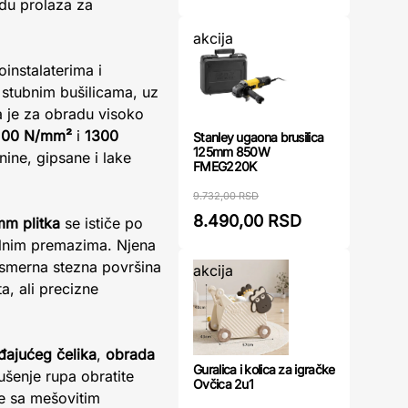
adu prolaza za
akcija
oinstalaterima i
i stubnim bušilicama, uz
a je za obradu visoko
100 N/mm²
i
1300
Stanley ugaona brusilica
125mm 850W
nine, gipsane i lake
FMEG220K
9.732,00 RSD
8.490,00 RSD
mm plitka
se ističe po
jalnim premazima. Njena
-smerna stezna površina
akcija
a, ali precizne
đajućeg čelika
,
obrada
Guralica i kolica za igračke
ušenje rupa obratite
Ovčica 2u1
de sa mešovitim