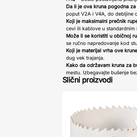
Da li je ova kruna pogodna za
poput V2A i V4A, do debljine
Koji je maksimalni prečnik ru
cevi ili kablove u standardnim 
Može li se koristiti u običnoj ru
se ručno napredovanje kod stub
Koji je materijal vrha ove krun
dug vek trajanja.
Kako da održavam kruna za b
mestu. Izbegavajte bušenje bez
Slični proizvodi