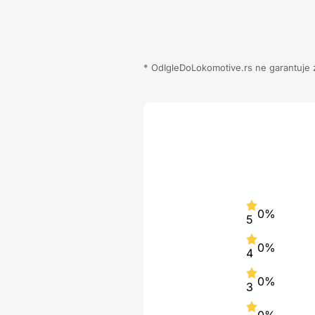
* OdIgleDoLokomotive.rs ne garantuje za
0%
5
0%
4
0%
3
0%