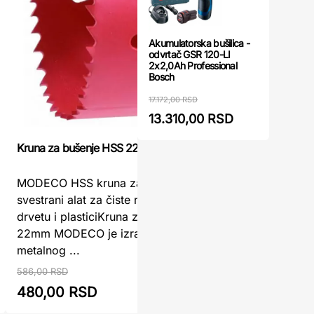
Akumulatorska bušilica -
odvrtač GSR 120-LI
2x2,0Ah Professional
Bosch
17.172,00 RSD
13.310,00 RSD
Kruna za bušenje HSS 22mm MODECO
Adapter 9,
mokro buše
mm) Makit
MODECO HSS kruna za bušenje 22mm –
svestrani alat za čiste rupe u metalu,
Adapter 9
drvetu i plasticiKruna za bušenje HSS
mokro buš
22mm MODECO je izrađena od bi-
mm) Makit
metalnog ...
je neopho
586,00 RSD
480,00 RSD
488,00