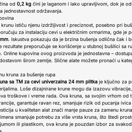
ežina od
0,2 kg
čini je laganom i lako upravljivom, dok je 
na jednostavnost održavanja.
upovina
o krunu ističu njenu izdržljivost i preciznost, posebno pri b
poručuju za instalaciju cevi u električnim ormarima, gde je 
 mm
. Iskustva pokazuju da je brzina bušenja odlična čak i be
je rezultate preporučuje se korišćenje u stubnoj bušilici sa
e. Online kupovina ovog proizvoda je jednostavna – dostupa
ostavom širom zemlje. Slične alate možete pronaći u kateg
etnu kruna za bušenje rupa
una sa TM za cevi univerzalna 24 mm plitka
je ključno za p
ijalima. Loše dizajnirane krune mogu da izazovu vibracije, 
ava troškove i vreme rada. Ova kruna, sa svojim vrhom od t
rancije, garantuje ravan rez, smanjuje rizik od pucanja ivic
esticija u kvalitetan alat znači manje pauze za zamenu kruna
imena smanjuje potrebu za više vrsta kruna, što štedi prosto
ijumom ili plastikom, ova kruna je pouzdan izbor za svako
a