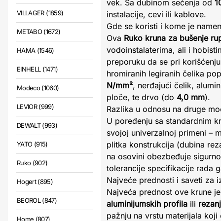
vek. Sa dubinom sečenja od
1
VILLAGER (1859)
instalacije, cevi ili kablove.
Gde se koristi i kome je name
METABO (1672)
Ova
Ruko kruna za bušenje ru
vodoinstalaterima, ali i hobist
HAMA (1546)
preporuku da se pri korišćenj
EINHELL (1471)
hromiranih legiranih čelika p
N/mm²
, nerđajući čelik, alumi
Modeco (1060)
ploče, te drvo (do
4,0 mm
).
LEVIOR (999)
Razlika u odnosu na druge mo
U poređenju sa standardnim k
DEWALT (993)
svojoj univerzalnoj primeni – 
plitka konstrukcija (dubina re
YATO (915)
na osovini obezbeđuje sigurno 
Ruko (902)
tolerancije specifikacije rada 
Najveće prednosti i saveti za 
Hogert (895)
Najveća prednost ove krune je 
BEOROL (847)
aluminijumskih profila
ili
rezanj
pažnju na vrstu materijala koji
Home (807)