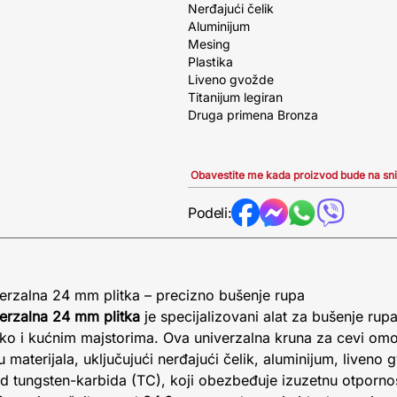
Nerđajući čelik
Aluminijum
Mesing
Plastika
Liveno gvožde
Titanijum legiran
Druga primena Bronza
Obavestite me kada proizvod bude na sn
Podeli:
erzalna 24 mm plitka – precizno bušenje rupa
erzalna 24 mm plitka
je specijalizovani alat za bušenje rupa
ko i kućnim majstorima. Ova univerzalna kruna za cevi om
materijala, uključujući nerđajući čelik, aluminijum, liveno g
d tungsten-karbida (TC), koji obezbeđuje izuzetnu otpornos