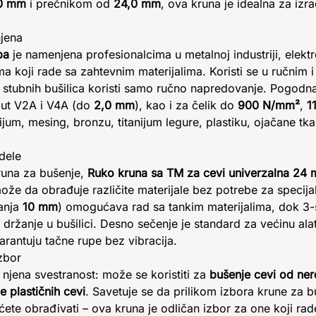
0 mm
i prečnikom od
24,0 mm
, ova kruna je idealna za izr
njena
pa
je namenjena profesionalcima u metalnoj industriji, elektr
ima koji rade sa zahtevnim materijalima. Koristi se u ručnim 
u stubnih bušilica koristi samo ručno napredovanje. Pogodn
oput V2A i V4A (do
2,0 mm
), kao i za čelik do
900 N/mm²
,
1
nijum, mesing, bronzu, titanijum legure, plastiku, ojačane tka
dele
runa za bušenje,
Ruko kruna sa TM za cevi univerzalna 24 
može da obrađuje različite materijale bez potrebe za speci
zanja
10 mm
) omogućava rad sa tankim materijalima, dok 3
držanje u bušilici. Desno sečenje je standard za većinu alat
garantuju tačne rupe bez vibracija.
izbor
njena svestranost: može se koristiti za
bušenje cevi od ner
e plastičnih cevi
. Savetuje se da prilikom izbora krune za b
 ćete obrađivati – ova kruna je odličan izbor za one koji ra