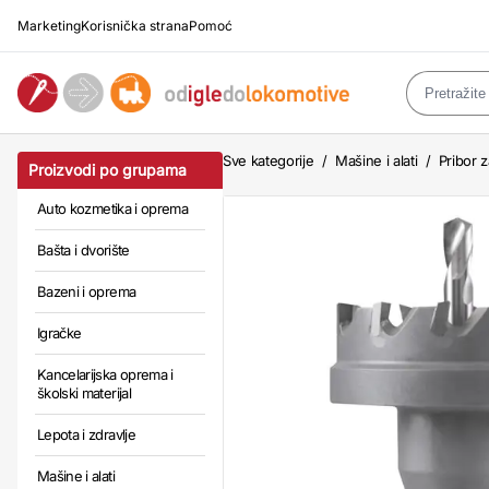
Marketing
Korisnička strana
Pomoć
Sve kategorije
/
Mašine i alati
/
Pribor z
Proizvodi po grupama
Auto kozmetika i oprema
Bašta i dvorište
Bazeni i oprema
Igračke
Kancelarijska oprema i
školski materijal
Lepota i zdravlje
Mašine i alati