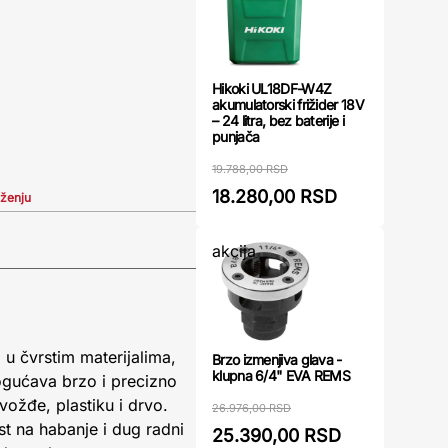
Hikoki UL18DF-W4Z
akumulatorski frižider 18V
– 24 litra, bez baterije i
punjača
19.788,00 RSD
18.280,00 RSD
iženju
akcija
 u čvrstim materijalima,
Brzo izmenjiva glava -
klupna 6/4" EVA REMS
ogućava brzo i precizno
vožđe, plastiku i drvo.
26.976,00 RSD
t na habanje i dug radni
25.390,00 RSD