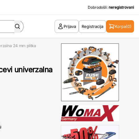
Dobrodošli:
neregistrovani
Prijava
Registracija
Korpa
(0)
rzalna 24 mm plitka
evi univerzalna