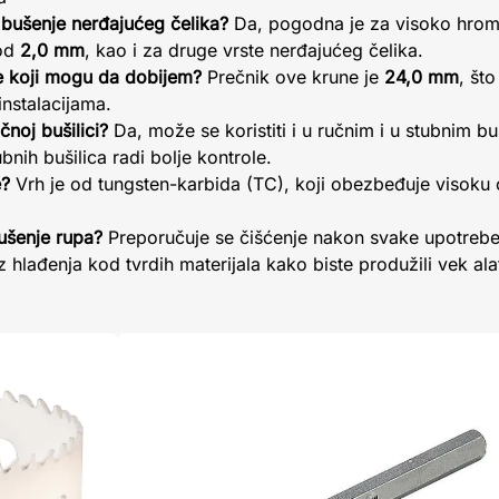
 bušenje nerđajućeg čelika?
Da, pogodna je za visoko hromi
 od
2,0 mm
, kao i za druge vrste nerđajućeg čelika.
pe koji mogu da dobijem?
Prečnik ove krune je
24,0 mm
, št
instalacijama.
čnoj bušilici?
Da, može se koristiti i u ručnim i u stubnim bu
nih bušilica radi bolje kontrole.
e?
Vrh je od tungsten-karbida (TC), koji obezbeđuje visoku 
ušenje rupa?
Preporučuje se čišćenje nakon svake upotrebe 
 hlađenja kod tvrdih materijala kako biste produžili vek ala