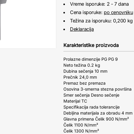
Vreme isporuke: 2 - 7 dana
Cena isporuke:
po cenovniku
Težina za isporuku: 0,200 kg
Deklaracija
Karakteristike proizvoda
Prolazne dimenzije PG PG 9
Neto težina 0.2 kg
Dubina sečenja 10 mm
Prečnik 24,0 mm
Premaz bez premaza
Osovina 3-smerna stezna površina
Smer sečenja Desno sečenje
Materijal TC
Specifikacija rada tolerancije
Debljina materijala za obradu 4 mm
Glavna primena Čelik 900 N/mm²
Čelik 1100 N/mm²
Čelik 1300 N/mm²