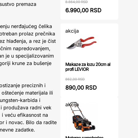
8.864,00 RSD
odsustvo premaza
6.990,00 RSD
ušenju nerđajućeg čelika
akcija
potreban prolaz prečnika
z hlađenja, a rez je čist
 ručnim napredovanjem,
n je u specijalizovanim
oriji krune za bušenje
Makaze za lozu 20cm al
profi LEVIOR
862,00 RSD
ostizanje preciznih i
890,00 RSD
oštećenje materijala ili
ungsten-karbida i
akcija
a i produžava radni vek
 i veću efikasnost na
r i novac. Bilo da radite
dnevne zadatke.
Motorna samohodna