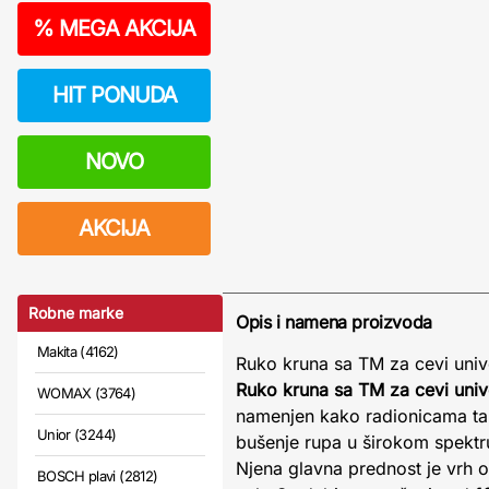
%
MEGA AKCIJA
HIT PONUDA
NOVO
AKCIJA
Robne marke
Opis i namena proizvoda
Makita (4162)
Ruko kruna sa TM za cevi univ
Ruko kruna sa TM za cevi univ
WOMAX (3764)
namenjen kako radionicama ta
Unior (3244)
bušenje rupa u širokom spektru 
Njena glavna prednost je vrh o
BOSCH plavi (2812)