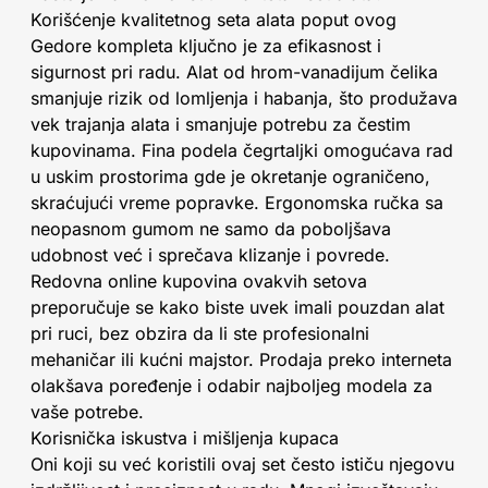
Korišćenje kvalitetnog seta alata poput ovog
Gedore kompleta ključno je za efikasnost i
sigurnost pri radu. Alat od hrom-vanadijum čelika
smanjuje rizik od lomljenja i habanja, što produžava
vek trajanja alata i smanjuje potrebu za čestim
kupovinama. Fina podela čegrtaljki omogućava rad
u uskim prostorima gde je okretanje ograničeno,
skraćujući vreme popravke. Ergonomska ručka sa
neopasnom gumom ne samo da poboljšava
udobnost već i sprečava klizanje i povrede.
Redovna online kupovina ovakvih setova
preporučuje se kako biste uvek imali pouzdan alat
pri ruci, bez obzira da li ste profesionalni
mehaničar ili kućni majstor. Prodaja preko interneta
olakšava poređenje i odabir najboljeg modela za
vaše potrebe.
Korisnička iskustva i mišljenja kupaca
Oni koji su već koristili ovaj set često ističu njegovu