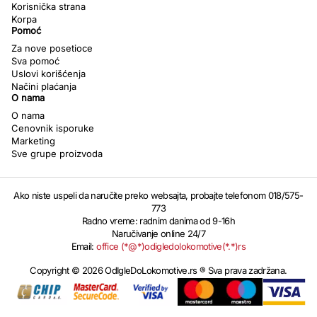
Korisnička strana
Korpa
Pomoć
Za nove posetioce
Sva pomoć
Uslovi korišćenja
Načini plaćanja
O nama
O nama
Cenovnik isporuke
Marketing
Sve grupe proizvoda
Ako niste uspeli da naručite preko websajta, probajte telefonom 018/575-
773
Radno vreme: radnim danima od 9-16h
Naručivanje online 24/7
Email:
office (*@*)odigledolokomotive(*.*)rs
Copyright © 2026 OdIgleDoLokomotive.rs ® Sva prava zadržana.