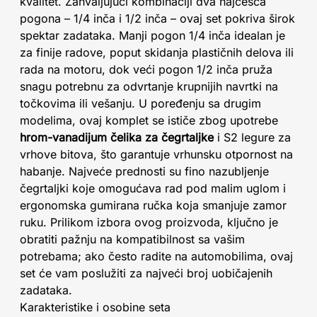
kvalitet. Zahvaljujući kombinaciji dva najčešća
pogona – 1/4 inča i 1/2 inča – ovaj set pokriva širok
spektar zadataka. Manji pogon 1/4 inča idealan je
za finije radove, poput skidanja plastičnih delova ili
rada na motoru, dok veći pogon 1/2 inča pruža
snagu potrebnu za odvrtanje krupnijih navrtki na
točkovima ili vešanju. U poređenju sa drugim
modelima, ovaj komplet se ističe zbog upotrebe
hrom-vanadijum čelika za čegrtaljke
i S2 legure za
vrhove bitova, što garantuje vrhunsku otpornost na
habanje. Najveće prednosti su fino nazubljenje
čegrtaljki koje omogućava rad pod malim uglom i
ergonomska gumirana ručka koja smanjuje zamor
ruku. Prilikom izbora ovog proizvoda, ključno je
obratiti pažnju na kompatibilnost sa vašim
potrebama; ako često radite na automobilima, ovaj
set će vam poslužiti za najveći broj uobičajenih
zadataka.
Karakteristike i osobine seta