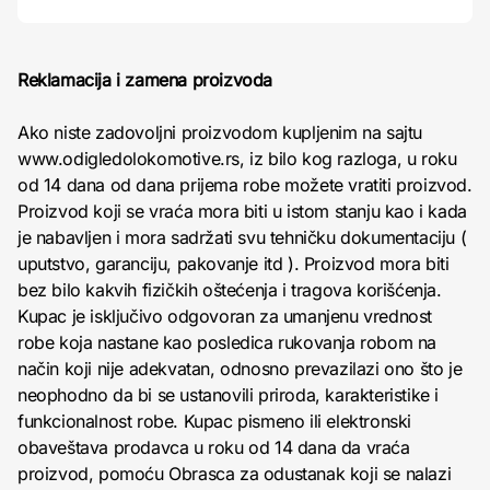
Reklamacija i zamena proizvoda
Ako niste zadovoljni proizvodom kupljenim na sajtu
www.odigledolokomotive.rs, iz bilo kog razloga, u roku
od 14 dana od dana prijema robe možete vratiti proizvod.
Proizvod koji se vraća mora biti u istom stanju kao i kada
je nabavljen i mora sadržati svu tehničku dokumentaciju (
uputstvo, garanciju, pakovanje itd ). Proizvod mora biti
bez bilo kakvih fizičkih oštećenja i tragova korišćenja.
Kupac je isključivo odgovoran za umanjenu vrednost
robe koja nastane kao posledica rukovanja robom na
način koji nije adekvatan, odnosno prevazilazi ono što je
neophodno da bi se ustanovili priroda, karakteristike i
funkcionalnost robe. Kupac pismeno ili elektronski
obaveštava prodavca u roku od 14 dana da vraća
proizvod, pomoću Obrasca za odustanak koji se nalazi