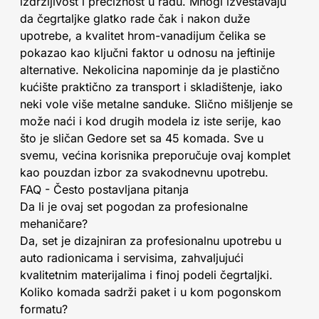
izdržljivost i preciznost u radu. Mnogi izveštavaju
da čegrtaljke glatko rade čak i nakon duže
upotrebe, a kvalitet hrom-vanadijum čelika se
pokazao kao ključni faktor u odnosu na jeftinije
alternative. Nekolicina napominje da je plastično
kućište praktično za transport i skladištenje, iako
neki vole više metalne sanduke. Slično mišljenje se
može naći i kod drugih modela iz iste serije, kao
što je sličan Gedore set sa 45 komada. Sve u
svemu, većina korisnika preporučuje ovaj komplet
kao pouzdan izbor za svakodnevnu upotrebu.
FAQ - Često postavljana pitanja
Da li je ovaj set pogodan za profesionalne
mehaničare?
Da, set je dizajniran za profesionalnu upotrebu u
auto radionicama i servisima, zahvaljujući
kvalitetnim materijalima i finoj podeli čegrtaljki.
Koliko komada sadrži paket i u kom pogonskom
formatu?