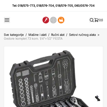
Tel:
018/575-773
,
018/576-704
,
018/576-705
,
060/0576-704
(0)
Sve kategorije
/
Mašine i alati
/
Ručni alat
/
Setovi ručnog alata
>
Gedore komplet 73 kom. 1/4"+1/2" FESTA