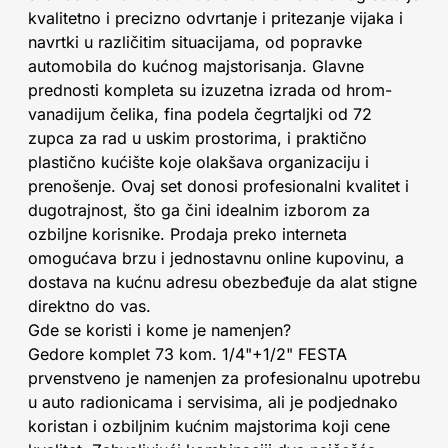
kvalitetno i precizno odvrtanje i pritezanje vijaka i
navrtki u različitim situacijama, od popravke
automobila do kućnog majstorisanja. Glavne
prednosti kompleta su izuzetna izrada od hrom-
vanadijum čelika, fina podela čegrtaljki od 72
zupca za rad u uskim prostorima, i praktično
plastično kućište koje olakšava organizaciju i
prenošenje. Ovaj set donosi profesionalni kvalitet i
dugotrajnost, što ga čini idealnim izborom za
ozbiljne korisnike. Prodaja preko interneta
omogućava brzu i jednostavnu online kupovinu, a
dostava na kućnu adresu obezbeđuje da alat stigne
direktno do vas.
Gde se koristi i kome je namenjen?
Gedore komplet 73 kom. 1/4"+1/2" FESTA
prvenstveno je namenjen za profesionalnu upotrebu
u auto radionicama i servisima, ali je podjednako
koristan i ozbiljnim kućnim majstorima koji cene