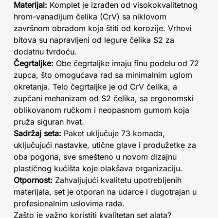
Materijal:
Komplet je izrađen od visokokvalitetnog
hrom-vanadijum čelika (CrV) sa niklovom
završnom obradom koja štiti od korozije. Vrhovi
bitova su napravljeni od legure čelika S2 za
dodatnu tvrdoću.
Čegrtaljke:
Obe čegrtaljke imaju finu podelu od 72
zupca, što omogućava rad sa minimalnim uglom
okretanja. Telo čegrtaljke je od CrV čelika, a
zupčani mehanizam od S2 čelika, sa ergonomski
oblikovanom ručkom i neopasnom gumom koja
pruža siguran hvat.
Sadržaj seta:
Paket uključuje 73 komada,
uključujući nastavke, utične glave i produžetke za
oba pogona, sve smešteno u novom dizajnu
plastičnog kućišta koje olakšava organizaciju.
Otpornost:
Zahvaljujući kvalitetu upotrebljenih
materijala, set je otporan na udarce i dugotrajan u
profesionalnim uslovima rada.
Zašto je važno koristiti kvalitetan set alata?