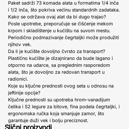
Paket sadrži 73 komada alata u formatima 1/4 inča
i 1/2 inča, što pokriva većinu standardnih zadataka.
Kako se održava ovaj alat da bi dugo trajao?
Posle upotrebe, preporučuje se čišćenje mekom
krpom i skladištenje u kućištu na suvom mestu.
Periodično podmazivanje čegrtaljki može produžiti
njihov vek.
Da li je kućište dovoljno čvrsto za transport?
Plastično kućište je dizajnirano da bude lagano i
otporno na udarce, sa preglednim rasporedom
alata, što je dovoljno za redovan transport u
radionici.
Koje su ključne prednosti ovog seta u odnosu na
jeftinije opcije?
Ključne prednosti su upotreba hrom-vanadijum
čelika i S2 legure za bitove, fina podela čegrtaljki, i
ergonomska ručka koja smanjuje zamor, što
garantuje duži vek i bolju preciznost.
Slični proizvodi