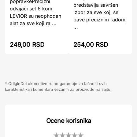
popravkePrecizni
predstavlja savršen
odvijači set 6 kom
izbor za sve koji se
LEVIOR su neophodan
bave preciznim radom,
alat za sve koji ra ...
...
249,00 RSD
254,00 RSD
* OdIgleDoLokomotive.rs ne garantuje za tačnost svih
karakteristika i komentara vezanih za proizvode na sajtu.
Ocene korisnika