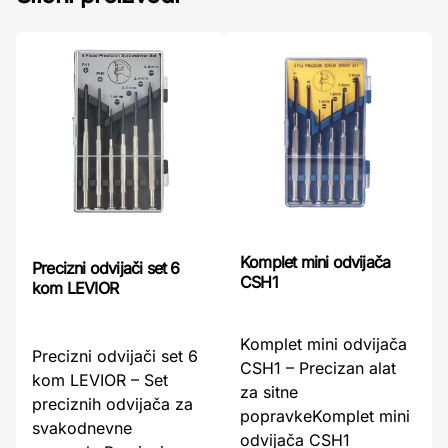
Komplet mini odvijača
Precizni odvijači set 6
CSH1
kom LEVIOR
Komplet mini odvijača
Precizni odvijači set 6
CSH1 – Precizan alat
kom LEVIOR – Set
za sitne
preciznih odvijača za
popravkeKomplet mini
svakodnevne
odvijača CSH1