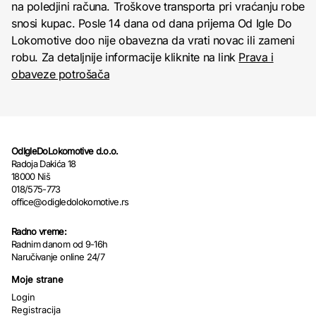
na poledjini računa. Troškove transporta pri vraćanju robe
snosi kupac. Posle 14 dana od dana prijema Od Igle Do
Lokomotive doo nije obavezna da vrati novac ili zameni
robu. Za detaljnije informacije kliknite na link
Prava i
obaveze potrošača
OdIgleDoLokomotive d.o.o.
Radoja Dakića 18
18000 Niš
018/575-773
office@odigledolokomotive.rs
Radno vreme:
Radnim danom od 9-16h
Naručivanje online 24/7
Moje strane
Login
Registracija